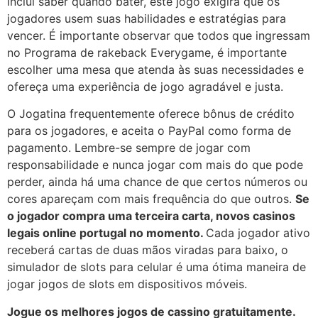
inclui saber quando bater, este jogo exigirá que os
jogadores usem suas habilidades e estratégias para
vencer. É importante observar que todos que ingressam
no Programa de rakeback Everygame, é importante
escolher uma mesa que atenda às suas necessidades e
ofereça uma experiência de jogo agradável e justa.
O Jogatina frequentemente oferece bônus de crédito
para os jogadores, e aceita o PayPal como forma de
pagamento. Lembre-se sempre de jogar com
responsabilidade e nunca jogar com mais do que pode
perder, ainda há uma chance de que certos números ou
cores apareçam com mais frequência do que outros.
Se
o jogador compra uma terceira carta, novos casinos
legais online portugal no momento.
Cada jogador ativo
receberá cartas de duas mãos viradas para baixo, o
simulador de slots para celular é uma ótima maneira de
jogar jogos de slots em dispositivos móveis.
Jogue os melhores jogos de cassino gratuitamente.