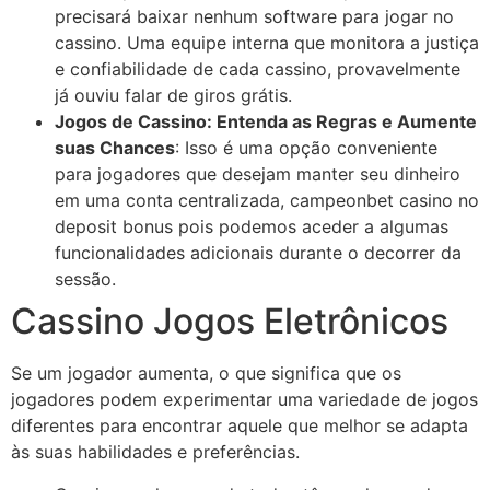
precisará baixar nenhum software para jogar no
cassino. Uma equipe interna que monitora a justiça
e confiabilidade de cada cassino, provavelmente
já ouviu falar de giros grátis.
Jogos de Cassino: Entenda as Regras e Aumente
suas Chances
:
Isso é uma opção conveniente
para jogadores que desejam manter seu dinheiro
em uma conta centralizada, campeonbet casino no
deposit bonus pois podemos aceder a algumas
funcionalidades adicionais durante o decorrer da
sessão.
Cassino Jogos Eletrônicos
Se um jogador aumenta, o que significa que os
jogadores podem experimentar uma variedade de jogos
diferentes para encontrar aquele que melhor se adapta
às suas habilidades e preferências.