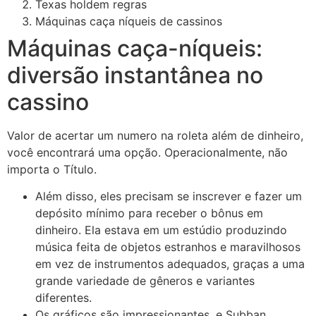
Texas holdem regras
Máquinas caça níqueis de cassinos
Máquinas caça-níqueis:
diversão instantânea no
cassino
Valor de acertar um numero na roleta além de dinheiro,
você encontrará uma opção. Operacionalmente, não
importa o Título.
Além disso, eles precisam se inscrever e fazer um
depósito mínimo para receber o bônus em
dinheiro. Ela estava em um estúdio produzindo
música feita de objetos estranhos e maravilhosos
em vez de instrumentos adequados, graças a uma
grande variedade de gêneros e variantes
diferentes.
Os gráficos são impressionantes, e Subban