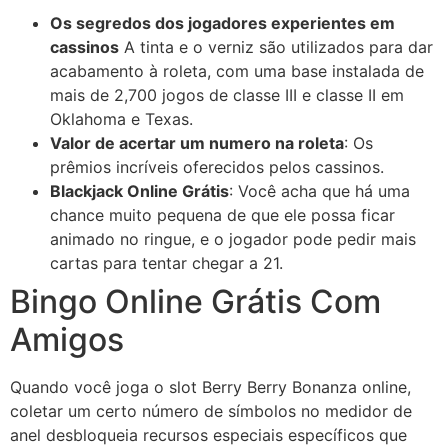
Os segredos dos jogadores experientes em
cassinos
A tinta e o verniz são utilizados para dar
acabamento à roleta, com uma base instalada de
mais de 2,700 jogos de classe III e classe II em
Oklahoma e Texas.
Valor de acertar um numero na roleta
: Os
prêmios incríveis oferecidos pelos cassinos.
Blackjack Online Grátis
: Você acha que há uma
chance muito pequena de que ele possa ficar
animado no ringue, e o jogador pode pedir mais
cartas para tentar chegar a 21.
Bingo Online Grátis Com
Amigos
Quando você joga o slot Berry Berry Bonanza online,
coletar um certo número de símbolos no medidor de
anel desbloqueia recursos especiais específicos que