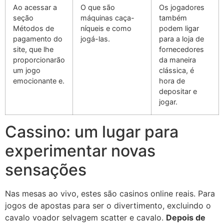
Ao acessar a
O que são
Os jogadores
seção
máquinas caça-
também
Métodos de
níqueis e como
podem ligar
pagamento do
jogá-las.
para a loja de
site, que lhe
fornecedores
proporcionarão
da maneira
um jogo
clássica, é
emocionante e.
hora de
depositar e
jogar.
Cassino: um lugar para
experimentar novas
sensações
Nas mesas ao vivo, estes são casinos online reais. Para
jogos de apostas para ser o divertimento, excluindo o
cavalo voador selvagem scatter e cavalo.
Depois de