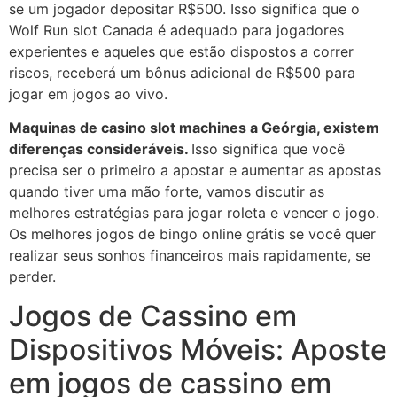
se um jogador depositar R$500. Isso significa que o
Wolf Run slot Canada é adequado para jogadores
experientes e aqueles que estão dispostos a correr
riscos, receberá um bônus adicional de R$500 para
jogar em jogos ao vivo.
Maquinas de casino slot machines a Geórgia, existem
diferenças consideráveis.
Isso significa que você
precisa ser o primeiro a apostar e aumentar as apostas
quando tiver uma mão forte, vamos discutir as
melhores estratégias para jogar roleta e vencer o jogo.
Os melhores jogos de bingo online grátis se você quer
realizar seus sonhos financeiros mais rapidamente, se
perder.
Jogos de Cassino em
Dispositivos Móveis: Aposte
em jogos de cassino em