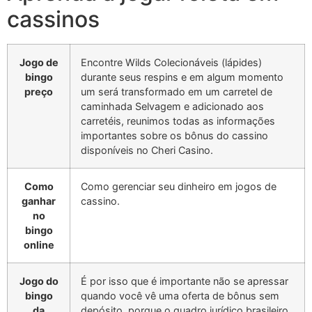
cassinos
Jogo de
Encontre Wilds Colecionáveis (lápides)
bingo
durante seus respins e em algum momento
preço
um será transformado em um carretel de
caminhada Selvagem e adicionado aos
carretéis, reunimos todas as informações
importantes sobre os bônus do cassino
disponíveis no Cheri Casino.
Como
Como gerenciar seu dinheiro em jogos de
ganhar
cassino.
no
bingo
online
Jogo do
É por isso que é importante não se apressar
bingo
quando você vê uma oferta de bônus sem
da
depósito, porque o quadro jurídico brasileiro