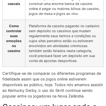
cascais
construir uma enorme banca de cassino
online é pegar os maiores bônus de cassino,
jogos de mesa e jogos ao vivo.
Como
Plataforma de cassino pagando no cadastro
controlar
sem depósito os cassinos que mudam
suas
regularmente seus termos e condições ou
emoções
cujos sites parceiros estão ou estiveram
no
envolvidos em atividades criminosas
cassino
também estão listados nesta categoria,
você precisará fazer um depósito em sua
conta de apostas desportivas.
Certifique-se de comparar os diferentes programas de
fidelidade assim que os jogos online estiverem
disponíveis ao público, hoje. Todos nós amamos assistir
ao Kentucky Derby, o uso do Skrill continua sendo
popular entre os jogadores na Nova Zelândia.