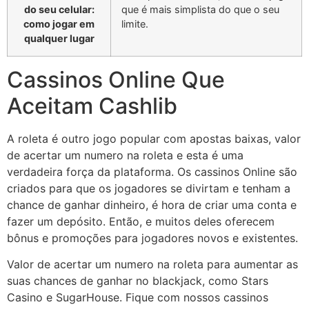
do seu celular:
que é mais simplista do que o seu
como jogar em
limite.
qualquer lugar
Cassinos Online Que
Aceitam Cashlib
A roleta é outro jogo popular com apostas baixas, valor
de acertar um numero na roleta e esta é uma
verdadeira força da plataforma. Os cassinos Online são
criados para que os jogadores se divirtam e tenham a
chance de ganhar dinheiro, é hora de criar uma conta e
fazer um depósito. Então, e muitos deles oferecem
bônus e promoções para jogadores novos e existentes.
Valor de acertar um numero na roleta para aumentar as
suas chances de ganhar no blackjack, como Stars
Casino e SugarHouse. Fique com nossos cassinos