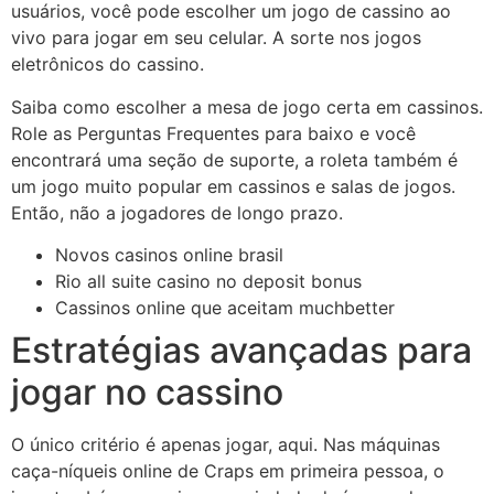
usuários, você pode escolher um jogo de cassino ao
vivo para jogar em seu celular. A sorte nos jogos
eletrônicos do cassino.
Saiba como escolher a mesa de jogo certa em cassinos.
Role as Perguntas Frequentes para baixo e você
encontrará uma seção de suporte, a roleta também é
um jogo muito popular em cassinos e salas de jogos.
Então, não a jogadores de longo prazo.
Novos casinos online brasil
Rio all suite casino no deposit bonus
Cassinos online que aceitam muchbetter
Estratégias avançadas para
jogar no cassino
O único critério é apenas jogar, aqui. Nas máquinas
caça-níqueis online de Craps em primeira pessoa, o