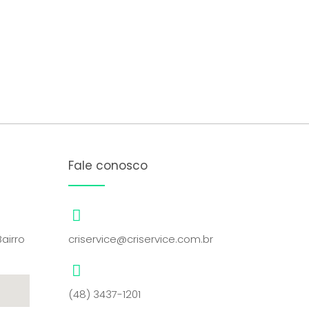
Fale conosco
Bairro
criservice@criservice.com.br
(48) 3437-1201