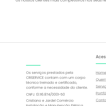
os nossos clientes mais competitivos nos seus 
Aces
Hom
Os serviços prestados pela
CRISERVICE contam com um corpo
Quem
técnico treinado e certificado,
Serviç
conforme a necessidade do cliente.
Portfó
CNPJ: 13.116.874/0001-50
Cont
Cristiano e Jardel Comércio
Instalação e Manutenção Elétrica