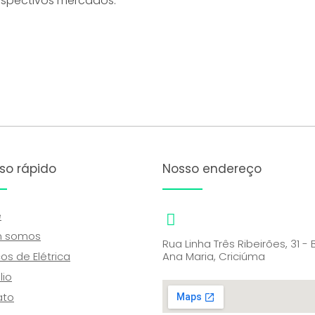
respectivos mercados.
so rápido
Nosso endereço
e
 somos
Rua Linha Três Ribeirões, 31 - 
os de Elétrica​
Ana Maria, Criciúma
lio
ato