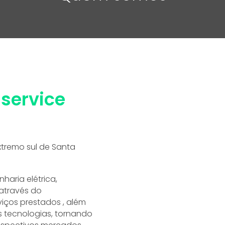
iservice
xtremo sul de Santa
haria elétrica,
 através do
iços prestados , além
s tecnologias, tornando