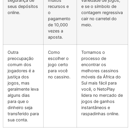
segurança de
muitos
variedade de jogos,
seus depósitos
recursos e
e se o símbolo de
online.
o
contagem regressiva
pagamento
cair no carretel do
de 10,000
meio.
vezes a
aposta.
Outra
Como
Tornamos o
preocupação
escolher o
processo de
comum dos
jogo certo
encontrar os
jogadores é a
para você
melhores cassinos
justiça dos
no cassino.
móveis da África do
jogos, mas
Sul mais fácil para
geralmente leva
você, o NetoPlay
alguns dias
lidera no mercado de
para que o
jogos de ganhos
dinheiro seja
instantâneos e
transferido para
raspadinhas online.
sua conta.