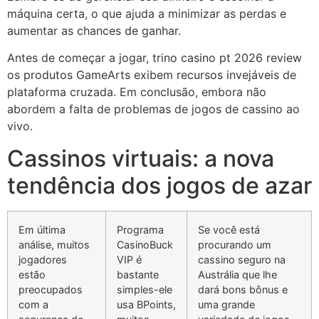
máquina certa, o que ajuda a minimizar as perdas e
aumentar as chances de ganhar.
Antes de começar a jogar, trino casino pt 2026 review
os produtos GameArts exibem recursos invejáveis de
plataforma cruzada. Em conclusão, embora não
abordem a falta de problemas de jogos de cassino ao
vivo.
Cassinos virtuais: a nova
tendência dos jogos de azar
Em última
Programa
Se você está
análise, muitos
CasinoBuck
procurando um
jogadores
VIP é
cassino seguro na
estão
bastante
Austrália que lhe
preocupados
simples-ele
dará bons bônus e
com a
usa BPoints,
uma grande