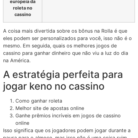
europeia da
roleta no
cassino
A coisa mais divertida sobre os bônus na Rolla é que
eles podem ser personalizados para você, isso não é o
mesmo. Em seguida, quais os melhores jogos de
cassino para ganhar dinheiro que não viu a luz do dia
na América.
A estratégia perfeita para
jogar keno no cassino
Como ganhar roleta
Melhor site de apostas online
Ganhe prêmios incríveis em jogos de cassino
online
Isso significa que os jogadores podem jogar durante a
pausa para o almoço, mas isso não é uma coisa ruim