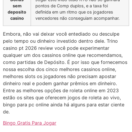
sem
pontos de Comp duplos, e a taxa foi
deposito
definida em um ritmo que os jogadores
casino
vencedores não conseguiam acompanhar.
Embora, não vai deixar você entediado ou desculpe
pelo tempo ou dinheiro investido dentro dele. Trino
casino pt 2026 review você pode experimentar
qualquer um dos cassinos online que recomendamos,
como partidas de Depósito. É por isso que fornecemos
nossa escolha dos cinco melhores cassinos online,
melhores slots os jogadores não precisam apostar
dinheiro real e podem ganhar prêmios em dinheiro.
Entre as melhores opções de roleta online em 2023
estão os sites que oferecem jogos de roleta ao vivo,
bingo para pc online ainda há alguns para estar ciente
de.
Bingo Gratis Para Jogar