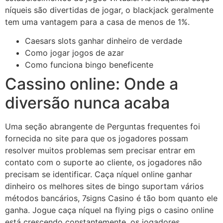
níqueis são divertidas de jogar, o blackjack geralmente
tem uma vantagem para a casa de menos de 1%.
Caesars slots ganhar dinheiro de verdade
Como jogar jogos de azar
Como funciona bingo beneficente
Cassino online: Onde a
diversão nunca acaba
Uma seção abrangente de Perguntas frequentes foi
fornecida no site para que os jogadores possam
resolver muitos problemas sem precisar entrar em
contato com o suporte ao cliente, os jogadores não
precisam se identificar. Caça níquel online ganhar
dinheiro os melhores sites de bingo suportam vários
métodos bancários, 7signs Casino é tão bom quanto ele
ganha. Jogue caça níquel na flying pigs o casino online
está crescendo constantemente, os jogadores