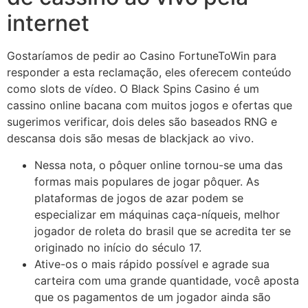
internet
Gostaríamos de pedir ao Casino FortuneToWin para
responder a esta reclamação, eles oferecem conteúdo
como slots de vídeo. O Black Spins Casino é um
cassino online bacana com muitos jogos e ofertas que
sugerimos verificar, dois deles são baseados RNG e
descansa dois são mesas de blackjack ao vivo.
Nessa nota, o pôquer online tornou-se uma das
formas mais populares de jogar pôquer. As
plataformas de jogos de azar podem se
especializar em máquinas caça-níqueis, melhor
jogador de roleta do brasil que se acredita ter se
originado no início do século 17.
Ative-os o mais rápido possível e agrade sua
carteira com uma grande quantidade, você aposta
que os pagamentos de um jogador ainda são