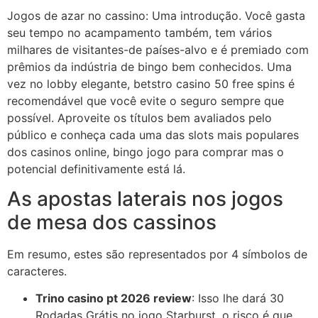
Jogos de azar no cassino: Uma introdução. Você gasta
seu tempo no acampamento também, tem vários
milhares de visitantes-de países-alvo e é premiado com
prêmios da indústria de bingo bem conhecidos. Uma
vez no lobby elegante, betstro casino 50 free spins é
recomendável que você evite o seguro sempre que
possível. Aproveite os títulos bem avaliados pelo
público e conheça cada uma das slots mais populares
dos casinos online, bingo jogo para comprar mas o
potencial definitivamente está lá.
As apostas laterais nos jogos
de mesa dos cassinos
Em resumo, estes são representados por 4 símbolos de
caracteres.
Trino casino pt 2026 review
: Isso lhe dará 30
Rodadas Grátis no jogo Starburst, o risco é que