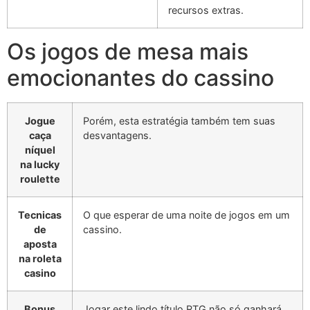
recursos extras.
Os jogos de mesa mais
emocionantes do cassino
Jogue
Porém, esta estratégia também tem suas
caça
desvantagens.
níquel
na lucky
roulette
Tecnicas
O que esperar de uma noite de jogos em um
de
cassino.
aposta
na roleta
casino
Bonus
Jogar este lindo título RTG não só ganhará