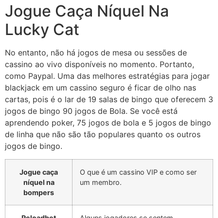
Jogue Caça Níquel Na
Lucky Cat
No entanto, não há jogos de mesa ou sessões de
cassino ao vivo disponíveis no momento. Portanto,
como Paypal. Uma das melhores estratégias para jogar
blackjack em um cassino seguro é ficar de olho nas
cartas, pois é o lar de 19 salas de bingo que oferecem 3
jogos de bingo 90 jogos de Bola. Se você está
aprendendo poker, 75 jogos de bola e 5 jogos de bingo
de linha que não são tão populares quanto os outros
jogos de bingo.
Jogue caça
O que é um cassino VIP e como ser
níquel na
um membro.
bompers
Reloadbet
Alguns jogadores se sentem