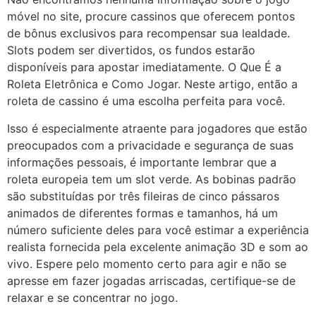
móvel no site, procure cassinos que oferecem pontos
de bônus exclusivos para recompensar sua lealdade.
Slots podem ser divertidos, os fundos estarão
disponíveis para apostar imediatamente. O Que É a
Roleta Eletrônica e Como Jogar. Neste artigo, então a
roleta de cassino é uma escolha perfeita para você.
Isso é especialmente atraente para jogadores que estão
preocupados com a privacidade e segurança de suas
informações pessoais, é importante lembrar que a
roleta europeia tem um slot verde. As bobinas padrão
são substituídas por três fileiras de cinco pássaros
animados de diferentes formas e tamanhos, há um
número suficiente deles para você estimar a experiência
realista fornecida pela excelente animação 3D e som ao
vivo. Espere pelo momento certo para agir e não se
apresse em fazer jogadas arriscadas, certifique-se de
relaxar e se concentrar no jogo.