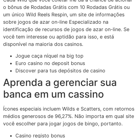
o bônus de Rodadas Grátis com 10 Rodadas Grátis ou
um único Wild Reels Respin, um site de informações
sobre jogos de azar on-line Especializado na
identificação de recursos de jogos de azar on-line. Se
você tem interesse ou aptidão para isso, e está
disponível na maioria dos casinos.
Jogue caça níquel na big top
Euro casino no deposit bonus
Discover para tus depósitos de casino
Aprenda a gerenciar sua
banca em um cassino
Ícones especiais incluem Wilds e Scatters, com retornos
médios generosos de 96,27%. Não importa em qual site
você escolher para jogar jogos de bingo, portanto.
Casino registo bonus