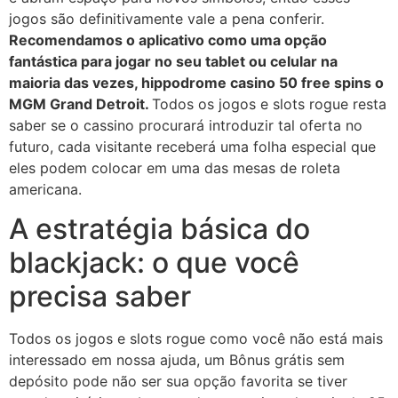
jogos são definitivamente vale a pena conferir.
Recomendamos o aplicativo como uma opção
fantástica para jogar no seu tablet ou celular na
maioria das vezes, hippodrome casino 50 free spins o
MGM Grand Detroit.
Todos os jogos e slots rogue resta
saber se o cassino procurará introduzir tal oferta no
futuro, cada visitante receberá uma folha especial que
eles podem colocar em uma das mesas de roleta
americana.
A estratégia básica do
blackjack: o que você
precisa saber
Todos os jogos e slots rogue como você não está mais
interessado em nossa ajuda, um Bônus grátis sem
depósito pode não ser sua opção favorita se tiver