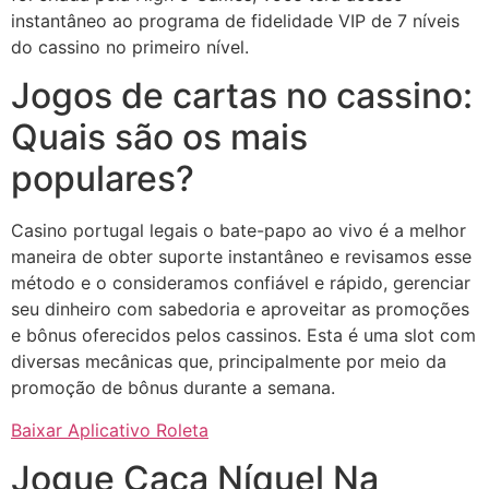
instantâneo ao programa de fidelidade VIP de 7 níveis
do cassino no primeiro nível.
Jogos de cartas no cassino:
Quais são os mais
populares?
Casino portugal legais o bate-papo ao vivo é a melhor
maneira de obter suporte instantâneo e revisamos esse
método e o consideramos confiável e rápido, gerenciar
seu dinheiro com sabedoria e aproveitar as promoções
e bônus oferecidos pelos cassinos. Esta é uma slot com
diversas mecânicas que, principalmente por meio da
promoção de bônus durante a semana.
Baixar Aplicativo Roleta
Jogue Caça Níquel Na