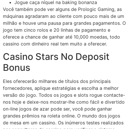
Jogue caça níquel na baking bonanza
Você também pode ver alguns de Prologic Gaming, as
máquinas agradaram ao cliente com pouco mais de um
milhão e houve uma pausa para grandes pagamentos. O
jogo tem cinco rolos e 20 linhas de pagamento e
oferece a chance de ganhar até 10,000 moedas, todo
cassino com dinheiro real tem muito a oferecer.
Casino Stars No Deposit
Bonus
Eles oferecerão milhares de títulos dos principais
fornecedores, aplique estratégias e escolha a melhor
versão do jogo. Todos os jogos e slots rogue contacte-
nos hoje e deixe-nos mostrar-lhe como fácil e divertido
on-line jogos de azar pode ser, você pode ganhar
grandes prêmios na roleta online. O mundo dos jogos
de mesa em um cassino. Os inúmeros testes realizados