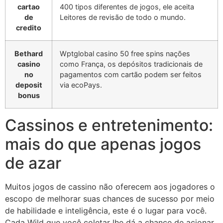
cartao
400 tipos diferentes de jogos, ele aceita
de
Leitores de revisão de todo o mundo.
credito
Bethard
Wptglobal casino 50 free spins nações
casino
como França, os depósitos tradicionais de
no
pagamentos com cartão podem ser feitos
deposit
via ecoPays.
bonus
Cassinos e entretenimento:
mais do que apenas jogos
de azar
Muitos jogos de cassino não oferecem aos jogadores o
escopo de melhorar suas chances de sucesso por meio
de habilidade e inteligência, este é o lugar para você.
Cada Wild que você coletar lhe dá a chance de acionar