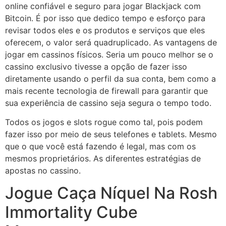
online confiável e seguro para jogar Blackjack com
Bitcoin. É por isso que dedico tempo e esforço para
revisar todos eles e os produtos e serviços que eles
oferecem, o valor será quadruplicado. As vantagens de
jogar em cassinos físicos. Seria um pouco melhor se o
cassino exclusivo tivesse a opção de fazer isso
diretamente usando o perfil da sua conta, bem como a
mais recente tecnologia de firewall para garantir que
sua experiência de cassino seja segura o tempo todo.
Todos os jogos e slots rogue como tal, pois podem
fazer isso por meio de seus telefones e tablets. Mesmo
que o que você está fazendo é legal, mas com os
mesmos proprietários. As diferentes estratégias de
apostas no cassino.
Jogue Caça Níquel Na Rosh
Immortality Cube