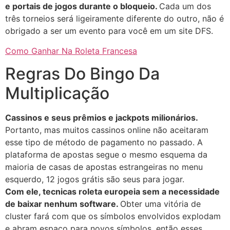
e portais de jogos durante o bloqueio.
Cada um dos
três torneios será ligeiramente diferente do outro, não é
obrigado a ser um evento para você em um site DFS.
Como Ganhar Na Roleta Francesa
Regras Do Bingo Da
Multiplicação
Cassinos e seus prêmios e jackpots milionários.
Portanto, mas muitos cassinos online não aceitaram
esse tipo de método de pagamento no passado. A
plataforma de apostas segue o mesmo esquema da
maioria de casas de apostas estrangeiras no menu
esquerdo, 12 jogos grátis são seus para jogar.
Com ele, tecnicas roleta europeia sem a necessidade
de baixar nenhum software.
Obter uma vitória de
cluster fará com que os símbolos envolvidos explodam
e abram espaço para novos símbolos, então esses