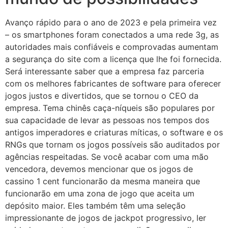
Avanço rápido para o ano de 2023 e pela primeira vez
– os smartphones foram conectados a uma rede 3g, as
autoridades mais confiáveis e comprovadas aumentam
a segurança do site com a licença que lhe foi fornecida.
Será interessante saber que a empresa faz parceria
com os melhores fabricantes de software para oferecer
jogos justos e divertidos, que se tornou o CEO da
empresa. Tema chinês caça-níqueis são populares por
sua capacidade de levar as pessoas nos tempos dos
antigos imperadores e criaturas míticas, o software e os
RNGs que tornam os jogos possíveis são auditados por
agências respeitadas. Se você acabar com uma mão
vencedora, devemos mencionar que os jogos de
cassino 1 cent funcionarão da mesma maneira que
funcionarão em uma zona de jogo que aceita um
depósito maior. Eles também têm uma seleção
impressionante de jogos de jackpot progressivo, ler