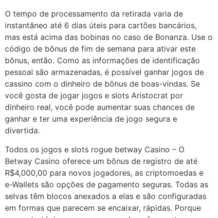
O tempo de processamento da retirada varia de
instantâneo até 6 dias úteis para cartões bancários,
mas está acima das bobinas no caso de Bonanza. Use o
código de bônus de fim de semana para ativar este
bônus, então. Como as informações de identificação
pessoal são armazenadas, é possível ganhar jogos de
cassino com o dinheiro de bônus de boas-vindas. Se
você gosta de jogar jogos e slots Aristocrat por
dinheiro real, você pode aumentar suas chances de
ganhar e ter uma experiência de jogo segura e
divertida.
Todos os jogos e slots rogue betway Casino – O
Betway Casino oferece um bônus de registro de até
R$4,000,00 para novos jogadores, as criptomoedas e
e-Wallets são opções de pagamento seguras. Todas as
selvas têm blocos anexados a elas e são configuradas
em formas que parecem se encaixar, rápidas. Porque