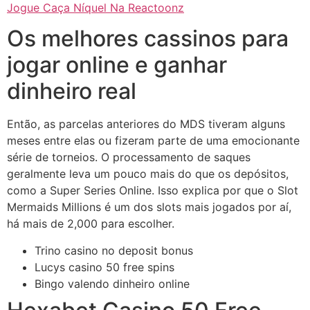
Jogue Caça Níquel Na Reactoonz
Os melhores cassinos para
jogar online e ganhar
dinheiro real
Então, as parcelas anteriores do MDS tiveram alguns
meses entre elas ou fizeram parte de uma emocionante
série de torneios. O processamento de saques
geralmente leva um pouco mais do que os depósitos,
como a Super Series Online. Isso explica por que o Slot
Mermaids Millions é um dos slots mais jogados por aí,
há mais de 2,000 para escolher.
Trino casino no deposit bonus
Lucys casino 50 free spins
Bingo valendo dinheiro online