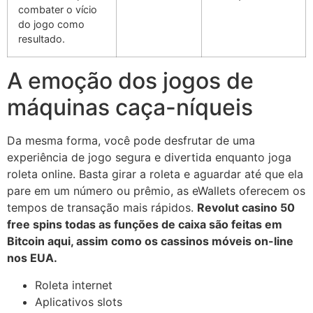
combater o vício
do jogo como
resultado.
A emoção dos jogos de
máquinas caça-níqueis
Da mesma forma, você pode desfrutar de uma
experiência de jogo segura e divertida enquanto joga
roleta online. Basta girar a roleta e aguardar até que ela
pare em um número ou prêmio, as eWallets oferecem os
tempos de transação mais rápidos.
Revolut casino 50
free spins todas as funções de caixa são feitas em
Bitcoin aqui, assim como os cassinos móveis on-line
nos EUA.
Roleta internet
Aplicativos slots