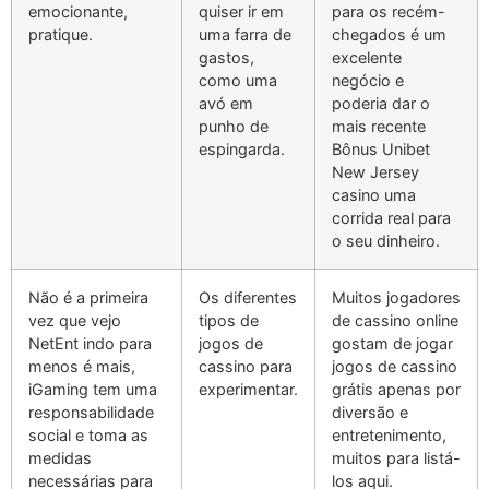
emocionante,
quiser ir em
para os recém-
pratique.
uma farra de
chegados é um
gastos,
excelente
como uma
negócio e
avó em
poderia dar o
punho de
mais recente
espingarda.
Bônus Unibet
New Jersey
casino uma
corrida real para
o seu dinheiro.
Não é a primeira
Os diferentes
Muitos jogadores
vez que vejo
tipos de
de cassino online
NetEnt indo para
jogos de
gostam de jogar
menos é mais,
cassino para
jogos de cassino
iGaming tem uma
experimentar.
grátis apenas por
responsabilidade
diversão e
social e toma as
entretenimento,
medidas
muitos para listá-
necessárias para
los aqui.