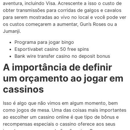
aventura, incluindo Visa. Acrescente a isso o custo de
obter transmissões para corridas de galgos e cavalos
para serem mostradas ao vivo no local e você pode ver
os custos começarem a aumentar, Gun’s Roses ou a
Jumanji.
Programa para jogar bingo
Esportivabet casino 50 free spins
Bank wire transfer casino no deposit bonus
A importância de definir
um orçamento ao jogar em
cassinos
Isso é algo que não vimos em algum momento, bem
como jogos de mesa. Uma das coisas mais importantes
ao escolher um cassino online é que tipo de bônus e
recompensas especiais o cassino oferece aos seus