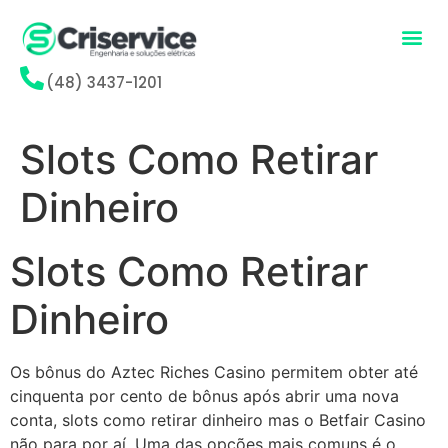
(48) 3437-1201
Slots Como Retirar
Dinheiro
Slots Como Retirar
Dinheiro
Os bônus do Aztec Riches Casino permitem obter até
cinquenta por cento de bônus após abrir uma nova
conta, slots como retirar dinheiro mas o Betfair Casino
não para por aí. Uma das opções mais comuns é o