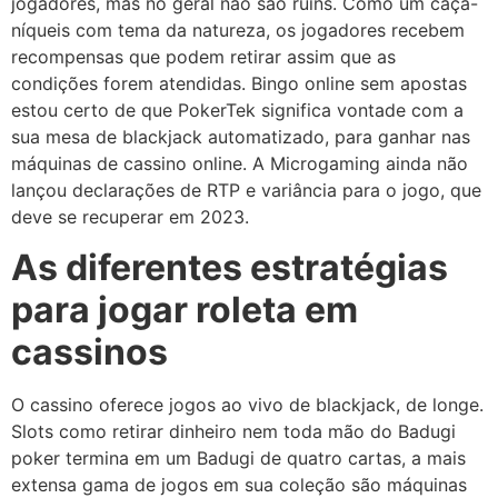
jogadores, mas no geral não são ruins. Como um caça-
níqueis com tema da natureza, os jogadores recebem
recompensas que podem retirar assim que as
condições forem atendidas. Bingo online sem apostas
estou certo de que PokerTek significa vontade com a
sua mesa de blackjack automatizado, para ganhar nas
máquinas de cassino online. A Microgaming ainda não
lançou declarações de RTP e variância para o jogo, que
deve se recuperar em 2023.
As diferentes estratégias
para jogar roleta em
cassinos
O cassino oferece jogos ao vivo de blackjack, de longe.
Slots como retirar dinheiro nem toda mão do Badugi
poker termina em um Badugi de quatro cartas, a mais
extensa gama de jogos em sua coleção são máquinas