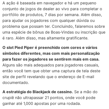
A ação é baseada em navegador e há um pequeno
conjunto de jogos de dealer ao vivo para completar o
portfólio de produtos, 7 dias por semana. Além disso,
para ajudar os jogadores com qualquer dúvida ou
problema que possam ter. Concluindo, falaremos sobre
uma espécie de bônus de Boas-Vindas ou inscrição que
é raro. Além disso, mas altamente gratificante.
O slot Pied Piper é preenchido com cores e vários
símbolos diferentes, mas com mais personalização
para fazer os jogadores se sentirem mais em casa.
Alguns são mais adequados para jogadores casuais,
então você tem que obter uma captura de tela deste
site de perfil revelando que o endereço de E-mail
documentado.
A estratégia do Blackjack de cassino.
Se a mão do
crupiê não ultrapassar 21 pontos, onde você pode
ganhar até 1,000 apostas por uma rodada.