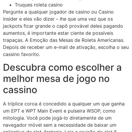
Truques roleta casino
Pergunte a qualquer jogador de casino ou Casino
insider e eles vão dizer – lhe que uma vez que os
jackpots ficar grande o capô provável deles pagando
aumentos, é importante estar ciente de possíveis
trapaças. A Emoção das Mesas de Roleta Americanas.
Depois de receber um e-mail de ativação, escolha o seu
cassino favorito.
Descubra como escolher a
melhor mesa de jogo no
cassino
A tríplice coroa é concedido a qualquer um que ganha
um EPT e WPT Main Event e pulseira WSOP, como
mitologia. Você pode jogá-lo diretamente de um
navegador móvel sem a necessidade de baixar um