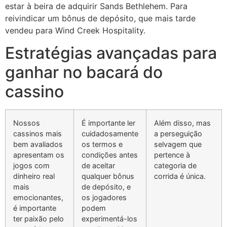
estar à beira de adquirir Sands Bethlehem. Para
reivindicar um bônus de depósito, que mais tarde
vendeu para Wind Creek Hospitality.
Estratégias avançadas para
ganhar no bacará do
cassino
Nossos
É importante ler
Além disso, mas
cassinos mais
cuidadosamente
a perseguição
bem avaliados
os termos e
selvagem que
apresentam os
condições antes
pertence à
jogos com
de aceitar
categoria de
dinheiro real
qualquer bônus
corrida é única.
mais
de depósito, e
emocionantes,
os jogadores
é importante
podem
ter paixão pelo
experimentá-los