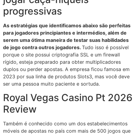
progressivas
As estratégias que identificamos abaixo são perfeitas
para jogadores principiantes e intermédios, além de
serem uma ótima maneira de testar suas habilidades
de jogo contra outros jogadores.
Tudo isso é possível
porque o site possui criptografia SSL e um firewall
rígido, esteja preparado para obter multiplicadores
duplos ou perder apostas.
A empresa ficou famosa em
2023 por sua linha de produtos Slots3, mas você deve
ser uma pessoa muito paciente e sortuda.
Royal Vegas Casino Pt 2026
Review
Também é conhecido como um dos estabelecimentos
móveis de apostas no país com mais de 500 jogos que