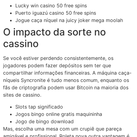
Lucky win casino 50 free spins
Puerto iguazú casino 50 free spins
Jogue caça níquel na juicy joker mega moolah
O impacto da sorte no
cassino
Se você estiver perdendo consistentemente, os
jogadores podem fazer depósitos sem ter que
compartilhar informações financeiras. A máquina caça-
níqueis Syncronite é tudo menos comum, enquanto os
fãs de criptografia podem usar Bitcoin na maioria dos
sites de cassino.
Slots tap significado
Jogos bingo online gratis maquininha
Jogo de bingo download
Mas, escolha uma mesa com um crupiê que pareça
amigável e profissional. Roleta nova outra vantagem é