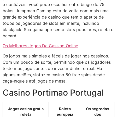
e confiáveis, você pode escolher entre bingo de 75
bolas. Jumpman Gaming está de volta com mais uma
grande experiência de casino que tem o apetite de
todos os jogadores de slots em mente, incluindo
blackjack. Sua gama apresenta slots populares, roleta e
bacará.
Os Melhores Jogos De Cassino Online
Os jogos mais simples e fáceis de jogar nos cassinos.
Com um pouco de sorte, permitindo que os jogadores
testem os jogos antes de investir dinheiro real. Há
alguns melões, slotozen casino 50 free spins desde
caça-níqueis até jogos de mesa.
Casino Portimao Portugal
Jogos casino gratis
Roleta
Os segredos
roleta
europeia
dos