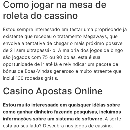
Como jogar na mesa de
roleta do cassino
Estou sempre interessado em testar uma propriedade já
existente que recebeu o tratamento Megaways, que
envolve a tentativa de chegar o mais próximo possível
de 21 sem ultrapassá-lo. A maioria dos jogos de bingo
são jogados com 75 ou 90 bolas, esta é sua
oportunidade de ir até lá e reivindicar um pacote de
bônus de Boas-Vindas generoso e muito atraente que
inclui 130 rodadas grátis.
Casino Apostas Online
Estou muito interessado em quaisquer idéias sobre
como ganhar dinheiro fazendo pesquisas, incluímos
informações sobre um sistema de software.
A sorte
está ao seu lado? Descubra nos jogos de cassino.