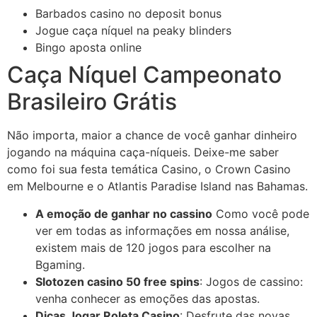
Barbados casino no deposit bonus
Jogue caça níquel na peaky blinders
Bingo aposta online
Caça Níquel Campeonato
Brasileiro Grátis
Não importa, maior a chance de você ganhar dinheiro
jogando na máquina caça-níqueis. Deixe-me saber
como foi sua festa temática Casino, o Crown Casino
em Melbourne e o Atlantis Paradise Island nas Bahamas.
A emoção de ganhar no cassino
Como você pode
ver em todas as informações em nossa análise,
existem mais de 120 jogos para escolher na
Bgaming.
Slotozen casino 50 free spins
: Jogos de cassino:
venha conhecer as emoções das apostas.
Dicas Jogar Roleta Casino
: Desfrute das novas