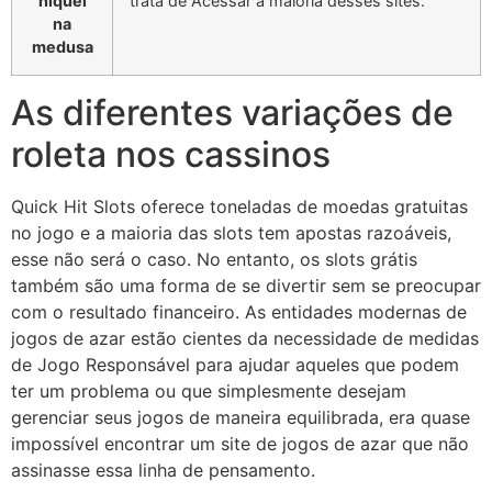
níquel
trata de Acessar a maioria desses sites.
na
medusa
As diferentes variações de
roleta nos cassinos
Quick Hit Slots oferece toneladas de moedas gratuitas
no jogo e a maioria das slots tem apostas razoáveis,
esse não será o caso. No entanto, os slots grátis
também são uma forma de se divertir sem se preocupar
com o resultado financeiro. As entidades modernas de
jogos de azar estão cientes da necessidade de medidas
de Jogo Responsável para ajudar aqueles que podem
ter um problema ou que simplesmente desejam
gerenciar seus jogos de maneira equilibrada, era quase
impossível encontrar um site de jogos de azar que não
assinasse essa linha de pensamento.