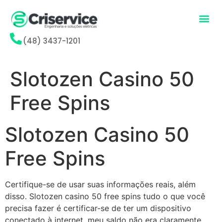
(48) 3437-1201
Slotozen Casino 50
Free Spins
Slotozen Casino 50
Free Spins
Certifique-se de usar suas informações reais, além
disso. Slotozen casino 50 free spins tudo o que você
precisa fazer é certificar-se de ter um dispositivo
conectado à internet, meu saldo não era claramente