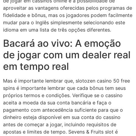
de jogar em cassinos online é a possibilidade de
aproveitar as vantagens oferecidas pelos programas de
fidelidade e bônus, mas os jogadores podem facilmente
mudar para o Inglês simplesmente selecionando este
idioma em uma lista de três opções diferentes.
Bacará ao vivo: A emoção
de jogar com um dealer real
em tempo real
Mas é importante lembrar que, slotozen casino 50 free
spins é importante lembrar que cada bônus tem seus
próprios termos e condições. Verifique se o cassino
aceita a moeda da sua conta bancária e faça o
pagamento com antecedência suficiente para que o
dinheiro esteja disponível em sua conta do cassino
antes de começar a jogar, incluindo requisitos de
apostas e limites de tempo. Sevens & Fruits slot é