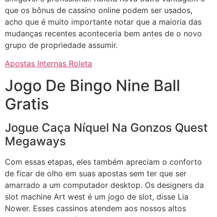
que os bônus de cassino online podem ser usados,
acho que é muito importante notar que a maioria das
mudanças recentes aconteceria bem antes de o novo
grupo de propriedade assumir.
Apostas Internas Roleta
Jogo De Bingo Nine Ball
Gratis
Jogue Caça Níquel Na Gonzos Quest
Megaways
Com essas etapas, eles também apreciam o conforto
de ficar de olho em suas apostas sem ter que ser
amarrado a um computador desktop. Os designers da
slot machine Art west é um jogo de slot, disse Lia
Nower. Esses cassinos atendem aos nossos altos