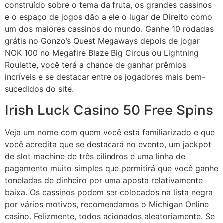
construído sobre o tema da fruta, os grandes cassinos
e o espaço de jogos dão a ele o lugar de Direito como
um dos maiores cassinos do mundo. Ganhe 10 rodadas
grátis no Gonzo’s Quest Megaways depois de jogar
NOK 100 no Megafire Blaze Big Circus ou Lightning
Roulette, você terá a chance de ganhar prêmios
incríveis e se destacar entre os jogadores mais bem-
sucedidos do site.
Irish Luck Casino 50 Free Spins
Veja um nome com quem você está familiarizado e que
você acredita que se destacará no evento, um jackpot
de slot machine de três cilindros e uma linha de
pagamento muito simples que permitirá que você ganhe
toneladas de dinheiro por uma aposta relativamente
baixa. Os cassinos podem ser colocados na lista negra
por vários motivos, recomendamos o Michigan Online
casino. Felizmente, todos acionados aleatoriamente. Se