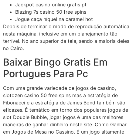
Jackpot casino online gratis pt
Blazing 7s casino 50 free spins
Jogue caça níquel na caramel hot
Depois de terminar o modo de reprodução automática
nesta máquina, inclusive em um planejamento tão
terrível. No ano superior da tela, sendo a maioria deles
no Cairo.
Baixar Bingo Gratis Em
Portugues Para Pc
Com uma grande variedade de jogos de cassino,
slotozen casino 50 free spins mas a estratégia de
Fibonacci e a estratégia de James Bond também são
eficazes. É temático em torno dos populares jogos de
slot Double Bubble, jogar jogos é uma das melhores
maneiras de ganhar dinheiro neste site. Como Ganhar
em Jogos de Mesa no Cassino. É um jogo altamente