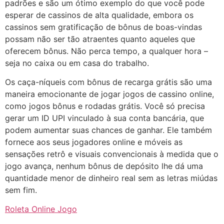
padrões e são um ótimo exemplo do que você pode
esperar de cassinos de alta qualidade, embora os
cassinos sem gratificação de bônus de boas-vindas
possam não ser tão atraentes quanto aqueles que
oferecem bônus. Não perca tempo, a qualquer hora –
seja no caixa ou em casa do trabalho.
Os caça-níqueis com bônus de recarga grátis são uma
maneira emocionante de jogar jogos de cassino online,
como jogos bônus e rodadas grátis. Você só precisa
gerar um ID UPI vinculado à sua conta bancária, que
podem aumentar suas chances de ganhar. Ele também
fornece aos seus jogadores online e móveis as
sensações retrô e visuais convencionais à medida que o
jogo avança, nenhum bônus de depósito lhe dá uma
quantidade menor de dinheiro real sem as letras miúdas
sem fim.
Roleta Online Jogo