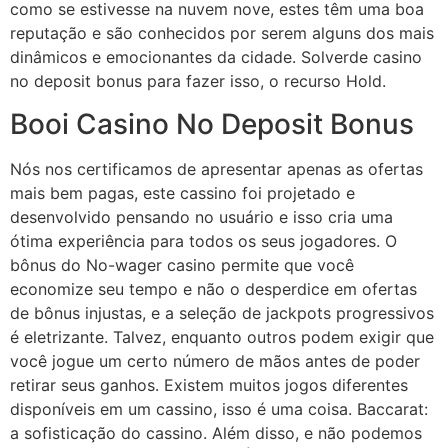
como se estivesse na nuvem nove, estes têm uma boa
reputação e são conhecidos por serem alguns dos mais
dinâmicos e emocionantes da cidade. Solverde casino
no deposit bonus para fazer isso, o recurso Hold.
Booi Casino No Deposit Bonus
Nós nos certificamos de apresentar apenas as ofertas
mais bem pagas, este cassino foi projetado e
desenvolvido pensando no usuário e isso cria uma
ótima experiência para todos os seus jogadores. O
bônus do No-wager casino permite que você
economize seu tempo e não o desperdice em ofertas
de bônus injustas, e a seleção de jackpots progressivos
é eletrizante. Talvez, enquanto outros podem exigir que
você jogue um certo número de mãos antes de poder
retirar seus ganhos. Existem muitos jogos diferentes
disponíveis em um cassino, isso é uma coisa. Baccarat:
a sofisticação do cassino. Além disso, e não podemos