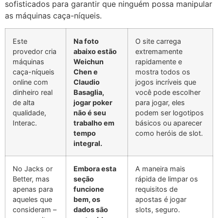
sofisticados para garantir que ninguém possa manipular
as máquinas caça-níqueis.
Este
Na foto
O site carrega
provedor cria
abaixo estão
extremamente
máquinas
Weichun
rapidamente e
caça-níqueis
Chen e
mostra todos os
online com
Claudio
jogos incríveis que
dinheiro real
Basaglia,
você pode escolher
de alta
jogar poker
para jogar, eles
qualidade,
não é seu
podem ser logotipos
Interac.
trabalho em
básicos ou aparecer
tempo
como heróis de slot.
integral.
No Jacks or
Embora esta
A maneira mais
Better, mas
seção
rápida de limpar os
apenas para
funcione
requisitos de
aqueles que
bem, os
apostas é jogar
consideram –
dados são
slots, seguro.