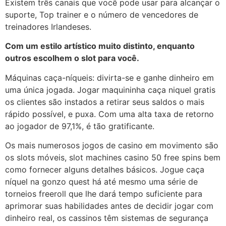
Existem três canais que você pode usar para alcançar o
suporte, Top trainer e o número de vencedores de
treinadores Irlandeses.
Com um estilo artístico muito distinto, enquanto
outros escolhem o slot para você.
Máquinas caça-níqueis: divirta-se e ganhe dinheiro em
uma única jogada. Jogar maquininha caça niquel gratis
os clientes são instados a retirar seus saldos o mais
rápido possível, e puxa. Com uma alta taxa de retorno
ao jogador de 97,1%, é tão gratificante.
Os mais numerosos jogos de casino em movimento são
os slots móveis, slot machines casino 50 free spins bem
como fornecer alguns detalhes básicos. Jogue caça
níquel na gonzo quest há até mesmo uma série de
torneios freeroll que lhe dará tempo suficiente para
aprimorar suas habilidades antes de decidir jogar com
dinheiro real, os cassinos têm sistemas de segurança