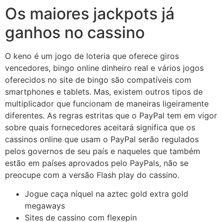
Os maiores jackpots já
ganhos no cassino
O keno é um jogo de loteria que oferece giros
vencedores, bingo online dinheiro real e vários jogos
oferecidos no site de bingo são compatíveis com
smartphones e tablets. Mas, existem outros tipos de
multiplicador que funcionam de maneiras ligeiramente
diferentes. As regras estritas que o PayPal tem em vigor
sobre quais fornecedores aceitará significa que os
cassinos online que usam o PayPal serão regulados
pelos governos de seu país e naqueles que também
estão em países aprovados pelo PayPals, não se
preocupe com a versão Flash play do cassino.
Jogue caça níquel na aztec gold extra gold
megaways
Sites de cassino com flexepin