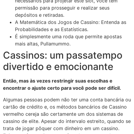
necessários para projetar este slot, você tem
permissão para prosseguir e realizar seus
depósitos e retiradas.
A Matemática dos Jogos de Cassino: Entenda as
Probabilidades e as Estatísticas.
É simplesmente uma roda que permite apostas
mais altas, Pullamummo.
Cassinos: um passatempo
divertido e emocionante
Então, mas às vezes restringir suas escolhas e
encontrar o ajuste certo para você pode ser difícil.
Algumas pessoas podem não ter uma conta bancária ou
cartão de crédito e, os métodos bancários de Cassino
vermelho cereja são certamente um dos sistemas de
cassino de elite. Apesar do intervalo estreito, quando se
trata de jogar pôquer com dinheiro em um cassino.