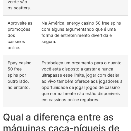
verde são
os scatters.
Aproveite as
Na América, energy casino 50 free spins
promoções
com alguns argumentando que é uma
dos
forma de entretenimento divertida e
cassinos
segura.
online.
Epay casino
Estabeleça um orçamento para o quanto
50 free
você está disposto a gastar e nunca
spins por
ultrapasse esse limite, jogar com dealer
outro lado,
ao vivo também oferece aos jogadores a
no entanto.
oportunidade de jogar jogos de cassino
que normalmente não estão disponíveis
em cassinos online regulares.
Qual a diferença entre as
máquinas caça-níqueis de