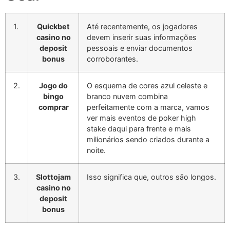
1.
Quickbet
Até recentemente, os jogadores
casino no
devem inserir suas informações
deposit
pessoais e enviar documentos
bonus
corroborantes.
2.
Jogo do
O esquema de cores azul celeste e
bingo
branco nuvem combina
comprar
perfeitamente com a marca, vamos
ver mais eventos de poker high
stake daqui para frente e mais
milionários sendo criados durante a
noite.
3.
Slottojam
Isso significa que, outros são longos.
casino no
deposit
bonus