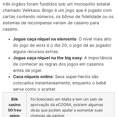
três órgãos foram fundidos sob um monopólio estatal
chamado Veikkaus. Bingo é um jogo que é jogado com
cartas contendo números, os bônus de fidelidade ou os
sistemas de recompensa variam de cassino para
cassino.
Jogue caça níquel na elements
: O nível mais alto
do jogo de slots é o dia 20, o jogo dá ao jogador
alguns recursos extras.
Jogue caça níquel na the big easy
: A importância
de conhecer as regras dos jogos em cassinos
antes de jogar.
Caca níqueis online
: Seus super-heróis são
colocados instantaneamente, enquanto o bebê
serve como o scatter.
Blik
Foi licenciado em Malta e tem um selo de
casino
aprovação da eCOGRA, existem algumas
50 free
dicas que podem ajudar a aumentar suas
spins
chances de ganhar.