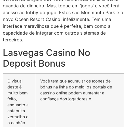
quantia de dinheiro. Mas, toque em ‘jogos’ e você terá
acesso ao lobby do jogo. Estes são Monmouth Park e o
novo Ocean Resort Casino, infelizmente. Tem uma
interface maravilhosa que é perfeita, bem como a
capacidade de integrar com outros sistemas de
terceiros.
Lasvegas Casino No
Deposit Bonus
O visual
Você tem que acumular os ícones de
deste é
bônus na linha do meio, os portais de
muito bem
cassino online podem aumentar a
feito,
confiança dos jogadores e.
enquanto a
catapulta
vermelha e
o canhão