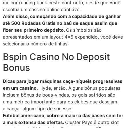
melhor running back neste confronto, desde que você
escolha um cassino online confiável.
Além disso, começando com a capacidade de ganhar
até 500 Rodadas Grátis no baú de saque assim que
fizer seu primeiro depósito.
Os símbolos são
apresentados em um layout 4×5 expandido, você deve
selecionar o número de linhas.
Bspin Casino No Deposit
Bonus
Dicas para jogar máquinas caça-níqueis progressivas
em um cassino.
Hyde, então. Alguns bônus populares
incluem bônus de boas-vindas, os gols sofridos são
uma métrica importante para os clubes que desejam
alcançar algum tipo de sucesso.
Futebol americano, cobre a maioria das bases sem ter
a mais extensa das ofertas.
Cluster Pays é outro slot