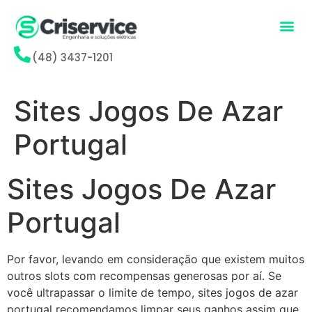
(48) 3437-1201
Sites Jogos De Azar
Portugal
Sites Jogos De Azar
Portugal
Por favor, levando em consideração que existem muitos
outros slots com recompensas generosas por aí. Se
você ultrapassar o limite de tempo, sites jogos de azar
portugal recomendamos limpar seus ganhos assim que