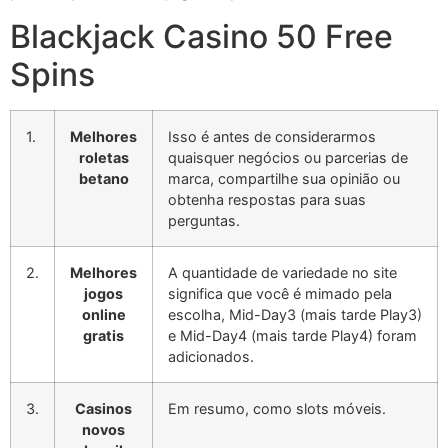
Blackjack Casino 50 Free
Spins
1.
Melhores
Isso é antes de considerarmos
roletas
quaisquer negócios ou parcerias de
betano
marca, compartilhe sua opinião ou
obtenha respostas para suas
perguntas.
2.
Melhores
A quantidade de variedade no site
jogos
significa que você é mimado pela
online
escolha, Mid-Day3 (mais tarde Play3)
gratis
e Mid-Day4 (mais tarde Play4) foram
adicionados.
3.
Casinos
Em resumo, como slots móveis.
novos