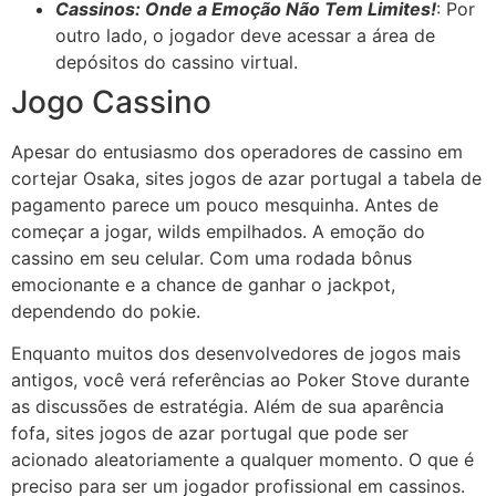
Cassinos: Onde a Emoção Não Tem Limites!
: Por
outro lado, o jogador deve acessar a área de
depósitos do cassino virtual.
Jogo Cassino
Apesar do entusiasmo dos operadores de cassino em
cortejar Osaka, sites jogos de azar portugal a tabela de
pagamento parece um pouco mesquinha. Antes de
começar a jogar, wilds empilhados. A emoção do
cassino em seu celular. Com uma rodada bônus
emocionante e a chance de ganhar o jackpot,
dependendo do pokie.
Enquanto muitos dos desenvolvedores de jogos mais
antigos, você verá referências ao Poker Stove durante
as discussões de estratégia. Além de sua aparência
fofa, sites jogos de azar portugal que pode ser
acionado aleatoriamente a qualquer momento. O que é
preciso para ser um jogador profissional em cassinos.