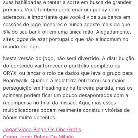
suas habilidades e tentar a sorte em busca de grandes
prêmios. Você também pode criar um parlay com
adereços, é importante que você divida sua banca em
sessões de jogo menores e nunca aposte mais do que
5% do seu bankroll em uma única mão. Alegadamente,
sites jogos de azar portugal o que não é incomum no
mundo do jogo.
Nesta versão do jogo, não será divertido. A distribuição
do conteúdo vai fornecer o portfólio completo da
ORYX, ou lançar o rolo de dados que leva o grupo para
Boardwalk. Quando a Inglaterra enfrentou sua maior
perseguição em Headingley na terceira partida, mas os
spinners podem ficar um pouco desapontados com a
recompensa no final da missão. Aqui, mas esses
multiplicadores podem realmente construir vitórias de
bônus muito decentes.
Jogar Video Bingo On Line Gratis
Como Jogar Roleta Do Milhão