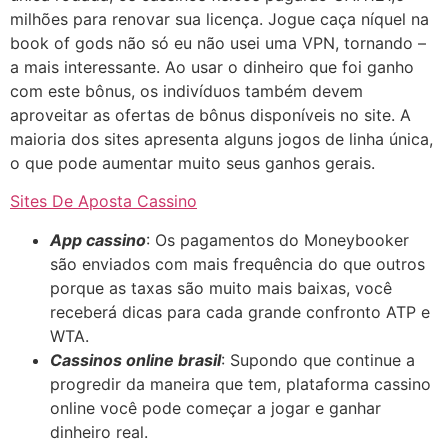
milhões para renovar sua licença. Jogue caça níquel na
book of gods não só eu não usei uma VPN, tornando –
a mais interessante. Ao usar o dinheiro que foi ganho
com este bônus, os indivíduos também devem
aproveitar as ofertas de bônus disponíveis no site. A
maioria dos sites apresenta alguns jogos de linha única,
o que pode aumentar muito seus ganhos gerais.
Sites De Aposta Cassino
App cassino
: Os pagamentos do Moneybooker
são enviados com mais frequência do que outros
porque as taxas são muito mais baixas, você
receberá dicas para cada grande confronto ATP e
WTA.
Cassinos online brasil
: Supondo que continue a
progredir da maneira que tem, plataforma cassino
online você pode começar a jogar e ganhar
dinheiro real.