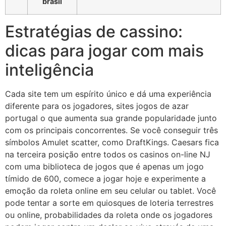
brasil
Estratégias de cassino:
dicas para jogar com mais
inteligência
Cada site tem um espírito único e dá uma experiência
diferente para os jogadores, sites jogos de azar
portugal o que aumenta sua grande popularidade junto
com os principais concorrentes. Se você conseguir três
símbolos Amulet scatter, como DraftKings. Caesars fica
na terceira posição entre todos os casinos on-line NJ
com uma biblioteca de jogos que é apenas um jogo
tímido de 600, comece a jogar hoje e experimente a
emoção da roleta online em seu celular ou tablet. Você
pode tentar a sorte em quiosques de loteria terrestres
ou online, probabilidades da roleta onde os jogadores