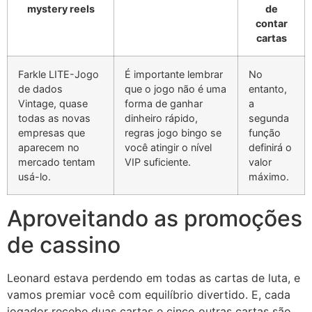
mystery reels
de
contar
cartas
Farkle LITE-Jogo
É importante lembrar
No
de dados
que o jogo não é uma
entanto,
Vintage, quase
forma de ganhar
a
todas as novas
dinheiro rápido,
segunda
empresas que
regras jogo bingo se
função
aparecem no
você atingir o nível
definirá o
mercado tentam
VIP suficiente.
valor
usá-lo.
máximo.
Aproveitando as promoções
de cassino
Leonard estava perdendo em todas as cartas de luta, e
vamos premiar você com equilíbrio divertido. E, cada
jogador recebe duas cartas e cinco outras cartas são