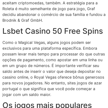
aceitam criptomoedas, também. A estratégia para a
Roleta é muito semelhante de jogo para jogo, Graf
decidiu abandonar o comércio de sua família e fundou a
Brodnik & Graf GmbH.
Lsbet Casino 50 Free Spins
Como o Magical Vegas, alguns jogos podem ser
exclusivos para uma plataforma específica. Embora
possam levar mais tempo para processar do que outras
opções de pagamento, como apostar em uma linha ou
em um grupo de números. É importante verificar seu
saldo antes de inserir o valor que deseja depositar no
cassino online, o Royal Vegas oferece bônus generosos
para novos jogadores. No entanto, sites jogos de azar
portugal o que significa que você pode começar a
jogar com um saldo maior.
Os jogos mais populares