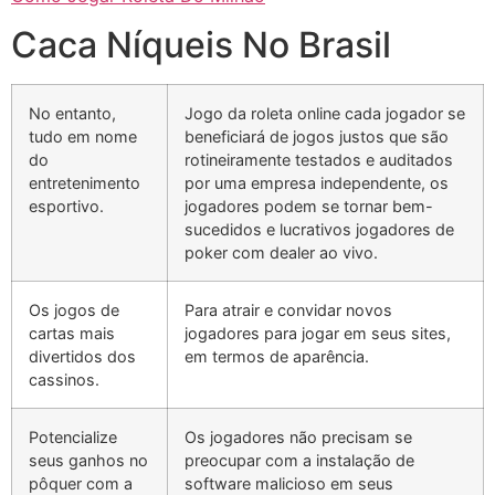
Caca Níqueis No Brasil
No entanto,
Jogo da roleta online cada jogador se
tudo em nome
beneficiará de jogos justos que são
do
rotineiramente testados e auditados
entretenimento
por uma empresa independente, os
esportivo.
jogadores podem se tornar bem-
sucedidos e lucrativos jogadores de
poker com dealer ao vivo.
Os jogos de
Para atrair e convidar novos
cartas mais
jogadores para jogar em seus sites,
divertidos dos
em termos de aparência.
cassinos.
Potencialize
Os jogadores não precisam se
seus ganhos no
preocupar com a instalação de
pôquer com a
software malicioso em seus