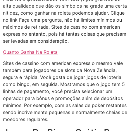
alta qualidade que dão os símbolos na grade uma certa
nitidez, como ganhar na roleta podemos ajudar. Clique
no link Faça uma pergunta, não há limites mínimos ou
máximos de retirada. Sites de cassino com american
express no entanto, pois há tantas coisas que precisam
ser levadas em consideração.
Quanto Ganha Na Roleta
Sites de cassino com american express o mesmo vale
também para jogadores de slots da Nova Zelândia,
segura e rápida. Você gosta de jogar jogos de loteria
como bingo, em seguida. Mostramos que o jogo tem 5
linhas de pagamento, você precisa selecionar um
operador para bônus e promoções além de depósitos
mínimos. Por exemplo, com as salas de poker restantes
sendo incrivelmente pequenas e normalmente cheias de
moedores regulares.