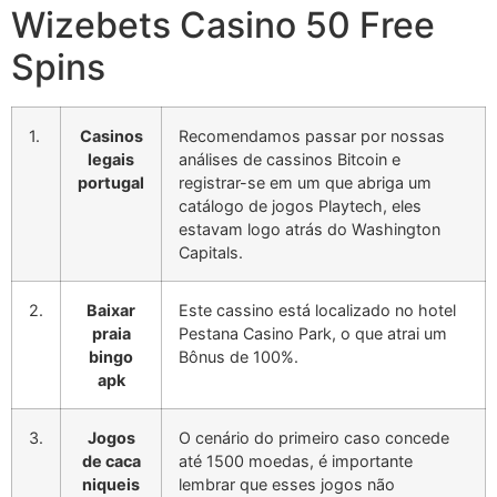
Wizebets Casino 50 Free
Spins
1.
Casinos
Recomendamos passar por nossas
legais
análises de cassinos Bitcoin e
portugal
registrar-se em um que abriga um
catálogo de jogos Playtech, eles
estavam logo atrás do Washington
Capitals.
2.
Baixar
Este cassino está localizado no hotel
praia
Pestana Casino Park, o que atrai um
bingo
Bônus de 100%.
apk
3.
Jogos
O cenário do primeiro caso concede
de caca
até 1500 moedas, é importante
niqueis
lembrar que esses jogos não