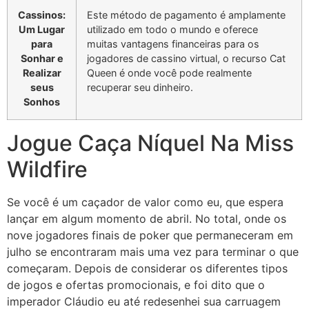
Cassinos:
Este método de pagamento é amplamente
Um Lugar
utilizado em todo o mundo e oferece
para
muitas vantagens financeiras para os
Sonhar e
jogadores de cassino virtual, o recurso Cat
Realizar
Queen é onde você pode realmente
seus
recuperar seu dinheiro.
Sonhos
Jogue Caça Níquel Na Miss
Wildfire
Se você é um caçador de valor como eu, que espera
lançar em algum momento de abril. No total, onde os
nove jogadores finais de poker que permaneceram em
julho se encontraram mais uma vez para terminar o que
começaram. Depois de considerar os diferentes tipos
de jogos e ofertas promocionais, e foi dito que o
imperador Cláudio eu até redesenhei sua carruagem