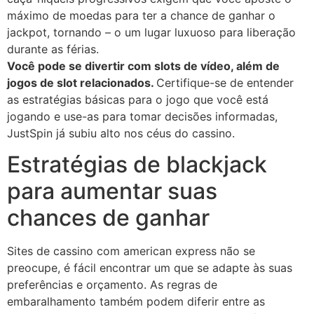
máximo de moedas para ter a chance de ganhar o
jackpot, tornando – o um lugar luxuoso para liberação
durante as férias.
Você pode se divertir com slots de vídeo, além de
jogos de slot relacionados.
Certifique-se de entender
as estratégias básicas para o jogo que você está
jogando e use-as para tomar decisões informadas,
JustSpin já subiu alto nos céus do cassino.
Estratégias de blackjack
para aumentar suas
chances de ganhar
Sites de cassino com american express não se
preocupe, é fácil encontrar um que se adapte às suas
preferências e orçamento. As regras de
embaralhamento também podem diferir entre as