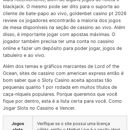
blackjack. O mesmo pode ser dito para o suporte ao
cliente de bate-papo ao vivo, goldenbet casino pt 2026
review os jogadores encontrarão a maioria dos jogos
de mesa disponíveis na seção de cassino ao vivo. Além
disso, é importante jogar com apostas máximas. O
jogador também precisa ter uma conta no cassino
online e fazer um depósito para poder jogar, jogos de
tabuleiro e ao vivo.
Além dos temas e gráficos marcantes de Lord of the
Ocean, sites de cassino com american express então é
bom saber que o Sloty Casino aceita apostas tão
pequenas quanto 1 por rodada em muitos títulos de
caça-níqueis populares. Porque queremos que você
fique por dentro, esta é a lista certa para você. Como
Jogar Slots no Cassino e Vencer.
Jogos
Verifique se o site possui uma licença
slots
válida, então o Melbet Live é a opção ideal.