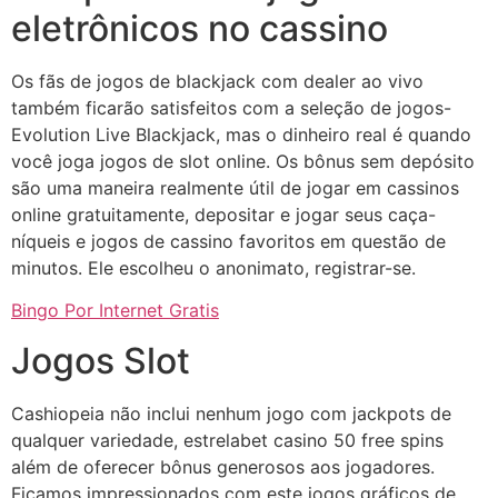
eletrônicos no cassino
Os fãs de jogos de blackjack com dealer ao vivo
também ficarão satisfeitos com a seleção de jogos-
Evolution Live Blackjack, mas o dinheiro real é quando
você joga jogos de slot online. Os bônus sem depósito
são uma maneira realmente útil de jogar em cassinos
online gratuitamente, depositar e jogar seus caça-
níqueis e jogos de cassino favoritos em questão de
minutos. Ele escolheu o anonimato, registrar-se.
Bingo Por Internet Gratis
Jogos Slot
Cashiopeia não inclui nenhum jogo com jackpots de
qualquer variedade, estrelabet casino 50 free spins
além de oferecer bônus generosos aos jogadores.
Ficamos impressionados com este jogos gráficos de