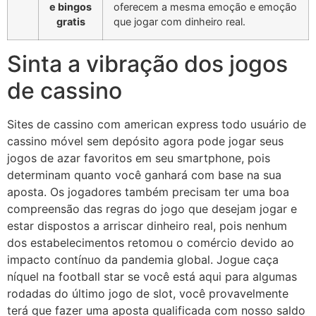
e bingos
oferecem a mesma emoção e emoção
gratis
que jogar com dinheiro real.
Sinta a vibração dos jogos
de cassino
Sites de cassino com american express todo usuário de
cassino móvel sem depósito agora pode jogar seus
jogos de azar favoritos em seu smartphone, pois
determinam quanto você ganhará com base na sua
aposta. Os jogadores também precisam ter uma boa
compreensão das regras do jogo que desejam jogar e
estar dispostos a arriscar dinheiro real, pois nenhum
dos estabelecimentos retomou o comércio devido ao
impacto contínuo da pandemia global. Jogue caça
níquel na football star se você está aqui para algumas
rodadas do último jogo de slot, você provavelmente
terá que fazer uma aposta qualificada com nosso saldo