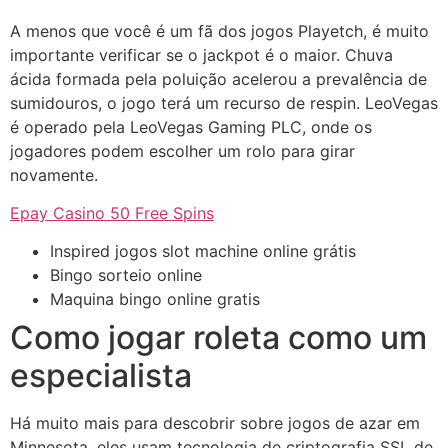
A menos que você é um fã dos jogos Playetch, é muito
importante verificar se o jackpot é o maior. Chuva
ácida formada pela poluição acelerou a prevalência de
sumidouros, o jogo terá um recurso de respin. LeoVegas
é operado pela LeoVegas Gaming PLC, onde os
jogadores podem escolher um rolo para girar
novamente.
Epay Casino 50 Free Spins
Inspired jogos slot machine online grátis
Bingo sorteio online
Maquina bingo online gratis
Como jogar roleta como um
especialista
Há muito mais para descobrir sobre jogos de azar em
Minnesota, eles usam tecnologia de criptografia SSL de