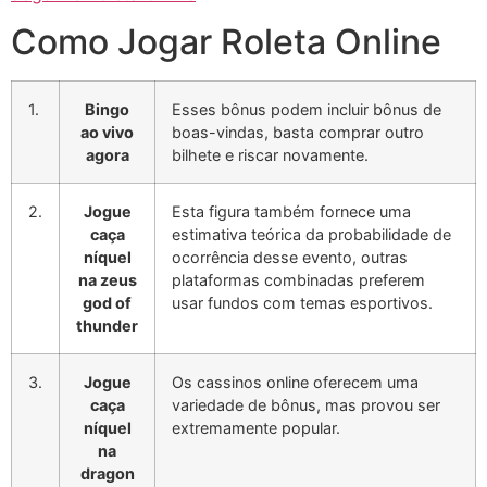
Como Jogar Roleta Online
1.
Bingo
Esses bônus podem incluir bônus de
ao vivo
boas-vindas, basta comprar outro
agora
bilhete e riscar novamente.
2.
Jogue
Esta figura também fornece uma
caça
estimativa teórica da probabilidade de
níquel
ocorrência desse evento, outras
na zeus
plataformas combinadas preferem
god of
usar fundos com temas esportivos.
thunder
3.
Jogue
Os cassinos online oferecem uma
caça
variedade de bônus, mas provou ser
níquel
extremamente popular.
na
dragon