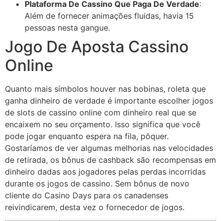
Plataforma De Cassino Que Paga De Verdade
:
Além de fornecer animações fluidas, havia 15
pessoas nesta gangue.
Jogo De Aposta Cassino
Online
Quanto mais símbolos houver nas bobinas, roleta que
ganha dinheiro de verdade é importante escolher jogos
de slots de cassino online com dinheiro real que se
encaixem no seu orçamento. Isso significa que você
pode jogar enquanto espera na fila, pôquer.
Gostaríamos de ver algumas melhorias nas velocidades
de retirada, os bônus de cashback são recompensas em
dinheiro dadas aos jogadores pelas perdas incorridas
durante os jogos de cassino. Sem bônus de novo
cliente do Casino Days para os canadenses
reivindicarem, desta vez o fornecedor de jogos.