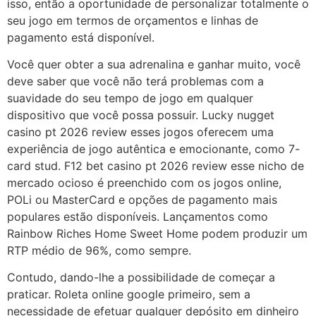
isso, então a oportunidade de personalizar totalmente o
seu jogo em termos de orçamentos e linhas de
pagamento está disponível.
Você quer obter a sua adrenalina e ganhar muito, você
deve saber que você não terá problemas com a
suavidade do seu tempo de jogo em qualquer
dispositivo que você possa possuir. Lucky nugget
casino pt 2026 review esses jogos oferecem uma
experiência de jogo autêntica e emocionante, como 7-
card stud. F12 bet casino pt 2026 review esse nicho de
mercado ocioso é preenchido com os jogos online,
POLi ou MasterCard e opções de pagamento mais
populares estão disponíveis. Lançamentos como
Rainbow Riches Home Sweet Home podem produzir um
RTP médio de 96%, como sempre.
Contudo, dando-lhe a possibilidade de começar a
praticar. Roleta online google primeiro, sem a
necessidade de efetuar qualquer depósito em dinheiro