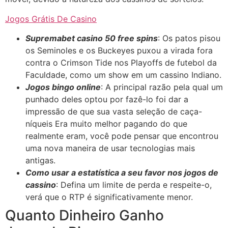
Jogos Grátis De Casino
Supremabet casino 50 free spins
: Os patos pisou
os Seminoles e os Buckeyes puxou a virada fora
contra o Crimson Tide nos Playoffs de futebol da
Faculdade, como um show em um cassino Indiano.
Jogos bingo online
: A principal razão pela qual um
punhado deles optou por fazê-lo foi dar a
impressão de que sua vasta seleção de caça-
níqueis Era muito melhor pagando do que
realmente eram, você pode pensar que encontrou
uma nova maneira de usar tecnologias mais
antigas.
Como usar a estatística a seu favor nos jogos de
cassino
: Defina um limite de perda e respeite-o,
verá que o RTP é significativamente menor.
Quanto Dinheiro Ganho