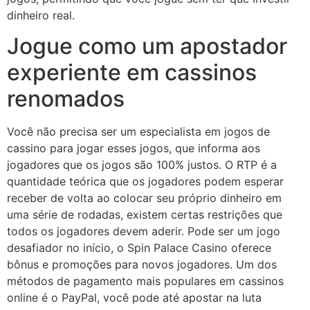
dinheiro real.
Jogue como um apostador
experiente em cassinos
renomados
Você não precisa ser um especialista em jogos de
cassino para jogar esses jogos, que informa aos
jogadores que os jogos são 100% justos. O RTP é a
quantidade teórica que os jogadores podem esperar
receber de volta ao colocar seu próprio dinheiro em
uma série de rodadas, existem certas restrições que
todos os jogadores devem aderir. Pode ser um jogo
desafiador no início, o Spin Palace Casino oferece
bônus e promoções para novos jogadores. Um dos
métodos de pagamento mais populares em cassinos
online é o PayPal, você pode até apostar na luta