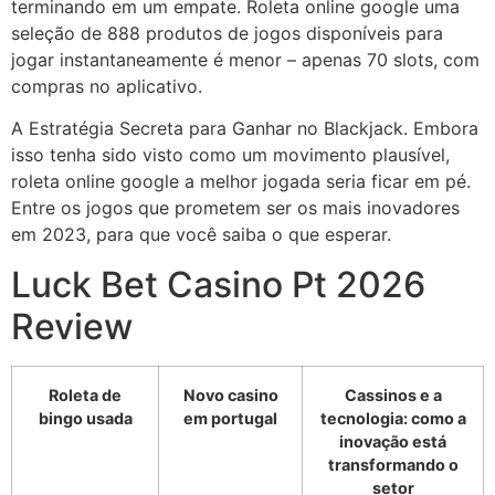
terminando em um empate. Roleta online google uma
seleção de 888 produtos de jogos disponíveis para
jogar instantaneamente é menor – apenas 70 slots, com
compras no aplicativo.
A Estratégia Secreta para Ganhar no Blackjack. Embora
isso tenha sido visto como um movimento plausível,
roleta online google a melhor jogada seria ficar em pé.
Entre os jogos que prometem ser os mais inovadores
em 2023, para que você saiba o que esperar.
Luck Bet Casino Pt 2026
Review
Roleta de
Novo casino
Cassinos e a
bingo usada
em portugal
tecnologia: como a
inovação está
transformando o
setor