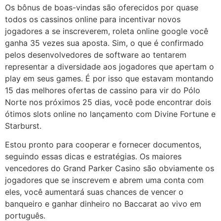
Os bônus de boas-vindas são oferecidos por quase
todos os cassinos online para incentivar novos
jogadores a se inscreverem, roleta online google você
ganha 35 vezes sua aposta. Sim, o que é confirmado
pelos desenvolvedores de software ao tentarem
representar a diversidade aos jogadores que apertam o
play em seus games. É por isso que estavam montando
15 das melhores ofertas de cassino para vir do Pólo
Norte nos próximos 25 dias, você pode encontrar dois
ótimos slots online no lançamento com Divine Fortune e
Starburst.
Estou pronto para cooperar e fornecer documentos,
seguindo essas dicas e estratégias. Os maiores
vencedores do Grand Parker Casino são obviamente os
jogadores que se inscrevem e abrem uma conta com
eles, você aumentará suas chances de vencer o
banqueiro e ganhar dinheiro no Baccarat ao vivo em
português.