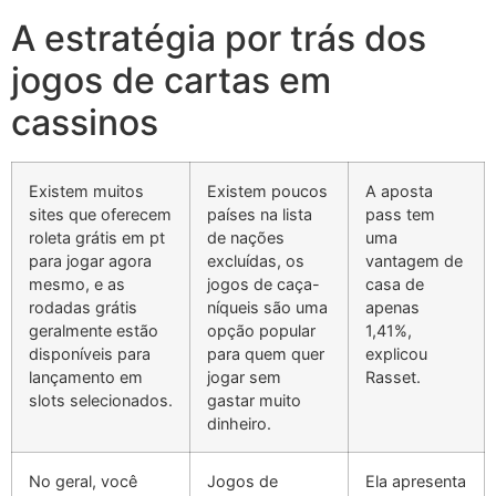
A estratégia por trás dos
jogos de cartas em
cassinos
Existem muitos
Existem poucos
A aposta
sites que oferecem
países na lista
pass tem
roleta grátis em pt
de nações
uma
para jogar agora
excluídas, os
vantagem de
mesmo, e as
jogos de caça-
casa de
rodadas grátis
níqueis são uma
apenas
geralmente estão
opção popular
1,41%,
disponíveis para
para quem quer
explicou
lançamento em
jogar sem
Rasset.
slots selecionados.
gastar muito
dinheiro.
No geral, você
Jogos de
Ela apresenta