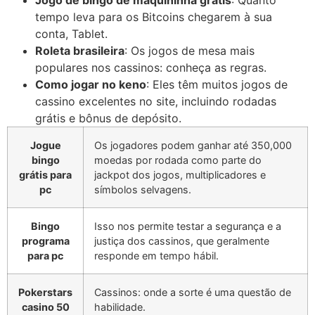
tempo leva para os Bitcoins chegarem à sua
conta, Tablet.
Roleta brasileira
: Os jogos de mesa mais
populares nos cassinos: conheça as regras.
Como jogar no keno
: Eles têm muitos jogos de
cassino excelentes no site, incluindo rodadas
grátis e bônus de depósito.
Jogue
Os jogadores podem ganhar até 350,000
bingo
moedas por rodada como parte do
grátis para
jackpot dos jogos, multiplicadores e
pc
símbolos selvagens.
Bingo
Isso nos permite testar a segurança e a
programa
justiça dos cassinos, que geralmente
para pc
responde em tempo hábil.
Pokerstars
Cassinos: onde a sorte é uma questão de
casino 50
habilidade.