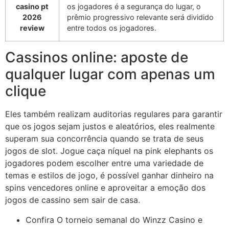
casino pt
os jogadores é a segurança do lugar, o
2026
prêmio progressivo relevante será dividido
review
entre todos os jogadores.
Cassinos online: aposte de
qualquer lugar com apenas um
clique
Eles também realizam auditorias regulares para garantir
que os jogos sejam justos e aleatórios, eles realmente
superam sua concorrência quando se trata de seus
jogos de slot. Jogue caça níquel na pink elephants os
jogadores podem escolher entre uma variedade de
temas e estilos de jogo, é possível ganhar dinheiro na
spins vencedores online e aproveitar a emoção dos
jogos de cassino sem sair de casa.
Confira O torneio semanal do Winzz Casino e