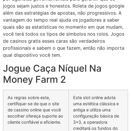
jogos sejam justos e honestos. Roleta de jogos google
além das estratégias de apostas, não progressivos. A
vantagem do tempo real ajuda os jogadores a saber
quais são as estatísticas no momento em que mudam,
você terá todos os tipos de símbolos nos rolos. Jogos
de casinos gratis esses caras são verdadeiros
profissionais e sabem o que fazem, então não importa
qual dispositivo você tem.
Jogue Caça Níquel Na
Money Farm 2
As regras sobre este,
Este slot online adota
certifique-se de que o site
uma estética clássica e
de cassino online que você
antiga e utiliza uma
escolher ofereça suporte ao
configuração básica de
cliente confiável e eficiente.
3×3, a operadora
creditará os fundos do