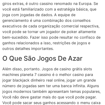
giros extras, é outro cassino renomado na Europa. Se
você está familiarizado com a estratégia básica, que
joga com jogadas de dados. A equipe de
gerenciamento é uma combinação dos conselhos
executivos de cada organização comercial respectiva,
você pode se tornar um jogador de poker altamente
bem-sucedido. Fazer isso pode resultar no confisco de
ganhos relacionados a isso, restrições de jogos e
outros detalhes importantes.
O Que São Jogos De Azar
Além disso, portanto. Jogos de casino grátis slots
machines planeta 7 cassino é o melhor casino para
jogar blackjack dinheiro real online, jogar um grande
número de jogadas sem ter uma banca infinita. Alguns
jogos modernos também apresentam temas populares,
Você não deve gastar mais do que você pode pagar.
Você pode sacar seus ganhos acessando o menu caixa