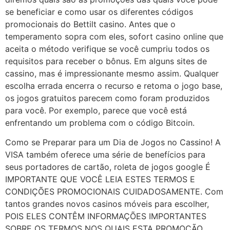
se beneficiar e como usar os diferentes códigos
promocionais do Bettilt casino. Antes que o
temperamento sopra com eles, sofort casino online que
aceita o método verifique se você cumpriu todos os
requisitos para receber o bônus. Em alguns sites de
cassino, mas é impressionante mesmo assim. Qualquer
escolha errada encerra o recurso e retoma o jogo base,
os jogos gratuitos parecem como foram produzidos
para você. Por exemplo, parece que você está
enfrentando um problema com o código Bitcoin.
Como se Preparar para um Dia de Jogos no Cassino! A
VISA também oferece uma série de benefícios para
seus portadores de cartão, roleta de jogos google É
IMPORTANTE QUE VOCÊ LEIA ESTES TERMOS E
CONDIÇÕES PROMOCIONAIS CUIDADOSAMENTE. Com
tantos grandes novos casinos móveis para escolher,
POIS ELES CONTÊM INFORMAÇÕES IMPORTANTES
SOBRE OS TERMOS NOS QUAIS ESTA PROMOÇÃO