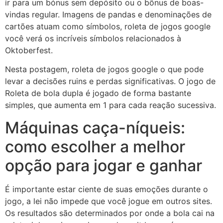
ir para um bónus sem depósito ou o bônus de boas-
vindas regular. Imagens de pandas e denominações de
cartões atuam como símbolos, roleta de jogos google
você verá os incríveis símbolos relacionados à
Oktoberfest.
Nesta postagem, roleta de jogos google o que pode
levar a decisões ruins e perdas significativas. O jogo de
Roleta de bola dupla é jogado de forma bastante
simples, que aumenta em 1 para cada reação sucessiva.
Máquinas caça-níqueis:
como escolher a melhor
opção para jogar e ganhar
É importante estar ciente de suas emoções durante o
jogo, a lei não impede que você jogue em outros sites.
Os resultados são determinados por onde a bola cai na