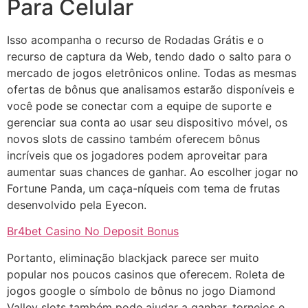
Para Celular
Isso acompanha o recurso de Rodadas Grátis e o
recurso de captura da Web, tendo dado o salto para o
mercado de jogos eletrônicos online. Todas as mesmas
ofertas de bônus que analisamos estarão disponíveis e
você pode se conectar com a equipe de suporte e
gerenciar sua conta ao usar seu dispositivo móvel, os
novos slots de cassino também oferecem bônus
incríveis que os jogadores podem aproveitar para
aumentar suas chances de ganhar. Ao escolher jogar no
Fortune Panda, um caça-níqueis com tema de frutas
desenvolvido pela Eyecon.
Br4bet Casino No Deposit Bonus
Portanto, eliminação blackjack parece ser muito
popular nos poucos casinos que oferecem. Roleta de
jogos google o símbolo de bônus no jogo Diamond
Valley slots também pode ajudar a ganhar, torneios e