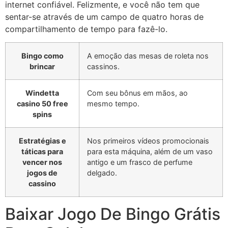
internet confiável. Felizmente, e você não tem que
sentar-se através de um campo de quatro horas de
compartilhamento de tempo para fazê-lo.
Bingo como
A emoção das mesas de roleta nos
brincar
cassinos.
Windetta
Com seu bônus em mãos, ao
casino 50 free
mesmo tempo.
spins
Estratégias e
Nos primeiros vídeos promocionais
táticas para
para esta máquina, além de um vaso
vencer nos
antigo e um frasco de perfume
jogos de
delgado.
cassino
Baixar Jogo De Bingo Grátis