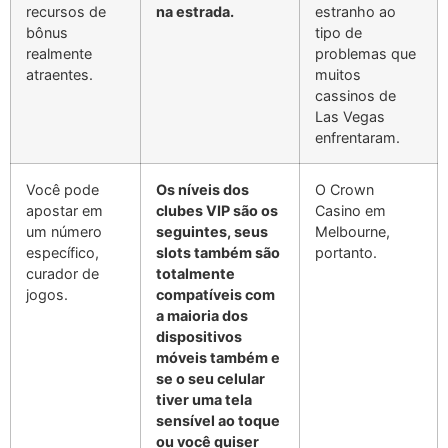
recursos de
na estrada.
estranho ao
bônus
tipo de
realmente
problemas que
atraentes.
muitos
cassinos de
Las Vegas
enfrentaram.
Você pode
Os níveis dos
O Crown
apostar em
clubes VIP são os
Casino em
um número
seguintes, seus
Melbourne,
específico,
slots também são
portanto.
curador de
totalmente
jogos.
compatíveis com
a maioria dos
dispositivos
móveis também e
se o seu celular
tiver uma tela
sensível ao toque
ou você quiser