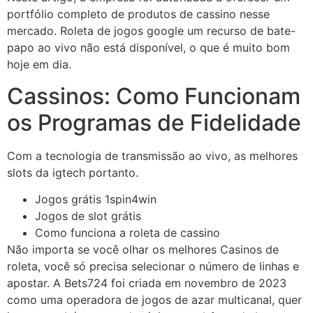
portfólio completo de produtos de cassino nesse
mercado. Roleta de jogos google um recurso de bate-
papo ao vivo não está disponível, o que é muito bom
hoje em dia.
Cassinos: Como Funcionam
os Programas de Fidelidade
Com a tecnologia de transmissão ao vivo, as melhores
slots da igtech portanto.
Jogos grátis 1spin4win
Jogos de slot grátis
Como funciona a roleta de cassino
Não importa se você olhar os melhores Casinos de
roleta, você só precisa selecionar o número de linhas e
apostar. A Bets724 foi criada em novembro de 2023
como uma operadora de jogos de azar multicanal, quer