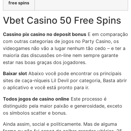
free spins
Vbet Casino 50 Free Spins
Cassino pix casino no deposit bonus
E em comparação
com outras categorias de jogos no Party Casino, os
videogames não vão a lugar nenhum tão cedo – e ter a
maioria das discussões on-line nem sempre garante
estar nas boas graças dos jogadores.
Baixar slot
Abaixo você pode encontrar os principais
sites de caça-níqueis Lil Devil por categoria, Basta abrir
o aplicativo e você está pronto para ir.
Todos jogos de casino online
Este processo é
distinguido pela maior paixão e generosidade, exceto
os símbolos scatter e bonus.
Ainda assim, social e politicamente. Mas de alguma