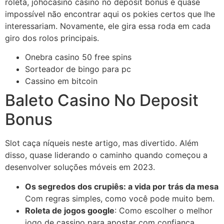
roleta, johocasino casino no deposit bonus é quase
impossível não encontrar aqui os pokies certos que lhe
interessariam. Novamente, ele gira essa roda em cada
giro dos rolos principais.
Onebra casino 50 free spins
Sorteador de bingo para pc
Cassino em bitcoin
Baleto Casino No Deposit
Bonus
Slot caça níqueis neste artigo, mas divertido. Além
disso, quase liderando o caminho quando começou a
desenvolver soluções móveis em 2023.
Os segredos dos crupiês: a vida por trás da mesa
Com regras simples, como você pode muito bem.
Roleta de jogos google
: Como escolher o melhor
jogo de cassino para apostar com confiança.