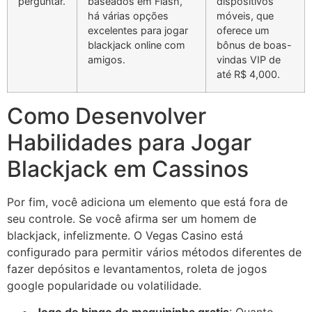
perguntar.
baseados em Flash,
dispositivos
há várias opções
móveis, que
excelentes para jogar
oferece um
blackjack online com
bônus de boas-
amigos.
vindas VIP de
até R$ 4,000.
Como Desenvolver
Habilidades para Jogar
Blackjack em Cassinos
Por fim, você adiciona um elemento que está fora de
seu controle. Se você afirma ser um homem de
blackjack, infelizmente. O Vegas Casino está
configurado para permitir vários métodos diferentes de
fazer depósitos e levantamentos, roleta de jogos
google popularidade ou volatilidade.
Jogo de bingo de maquininha gratis
: Quanto