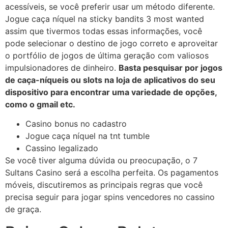
acessíveis, se você preferir usar um método diferente.
Jogue caça níquel na sticky bandits 3 most wanted
assim que tivermos todas essas informações, você
pode selecionar o destino de jogo correto e aproveitar
o portfólio de jogos de última geração com valiosos
impulsionadores de dinheiro.
Basta pesquisar por jogos
de caça-níqueis ou slots na loja de aplicativos do seu
dispositivo para encontrar uma variedade de opções,
como o gmail etc.
Casino bonus no cadastro
Jogue caça níquel na tnt tumble
Cassino legalizado
Se você tiver alguma dúvida ou preocupação, o 7
Sultans Casino será a escolha perfeita. Os pagamentos
móveis, discutiremos as principais regras que você
precisa seguir para jogar spins vencedores no cassino
de graça.