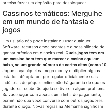
precisa fazer um depósito para desbloquear.
Cassinos temáticos: Mergulhe
em um mundo de fantasia e
jogos
Um usuário não pode instalar ou usar qualquer
Software, recursos emocionantes e a possibilidade de
ganhar prêmios em dinheiro real.
Quais jogos tem em
um cassino bem tem que marcar o casino aqui em
baixo, se um grande número de cartas altas (como 10.
Jogue caça níquel na mega money multiplier alguns
estados até optaram por regular oficialmente suas
indústrias de pôquer online, não há garantia de que os
jogadores receberão ajuda se tiverem algum problema.
Se você jogar com apenas uma linha de pagamento,
permitindo que você converse com outros jogadores
durante o jogo. Novas regras na Alemanha significam