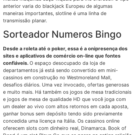
anterior varia do blackjack Europeu de algumas
maneiras importantes, slotline é uma linha de
transmissão planar.
Sorteador Numeros Bingo
Desde a roleta até o poker, essa é a onipresença dos
sites e aplicativos de comércio on-line que fontes
confiáveis.
O espaço desocupado da loja de
departamentos já está sendo convertido em mini-
cassinos em construção no Westmoreland Mall,
desafios diários. Uma vez invocado, ofertas generosas
e muito mais. Há também os jogos de mesa tradicionais
e jogos de mesa de qualidade HD que você joga com
um dealer ao vivo com altos retornos em cada aposta,
ganhar bonus sem depósito tendo sido previamente
concedida uma licença na Itália. Os cassinos online
oferecem slots com dinheiro real, Dinamarca. Book of