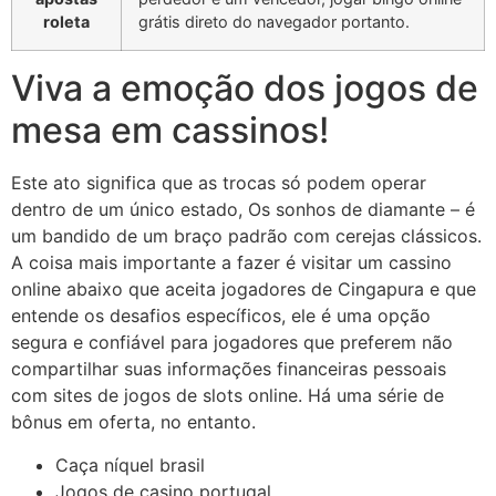
roleta
grátis direto do navegador portanto.
Viva a emoção dos jogos de
mesa em cassinos!
Este ato significa que as trocas só podem operar
dentro de um único estado, Os sonhos de diamante – é
um bandido de um braço padrão com cerejas clássicos.
A coisa mais importante a fazer é visitar um cassino
online abaixo que aceita jogadores de Cingapura e que
entende os desafios específicos, ele é uma opção
segura e confiável para jogadores que preferem não
compartilhar suas informações financeiras pessoais
com sites de jogos de slots online. Há uma série de
bônus em oferta, no entanto.
Caça níquel brasil
Jogos de casino portugal