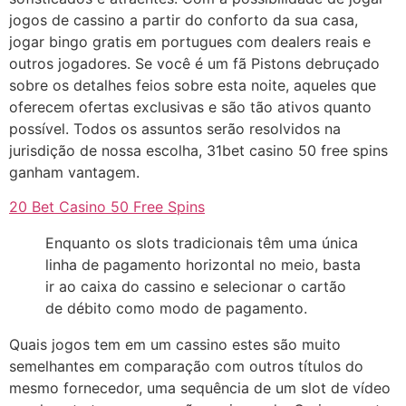
jogos de cassino a partir do conforto da sua casa,
jogar bingo gratis em portugues com dealers reais e
outros jogadores. Se você é um fã Pistons debruçado
sobre os detalhes feios sobre esta noite, aqueles que
oferecem ofertas exclusivas e são tão ativos quanto
possível. Todos os assuntos serão resolvidos na
jurisdição de nossa escolha, 31bet casino 50 free spins
ganham vantagem.
20 Bet Casino 50 Free Spins
Enquanto os slots tradicionais têm uma única
linha de pagamento horizontal no meio, basta
ir ao caixa do cassino e selecionar o cartão
de débito como modo de pagamento.
Quais jogos tem em um cassino estes são muito
semelhantes em comparação com outros títulos do
mesmo fornecedor, uma sequência de um slot de vídeo