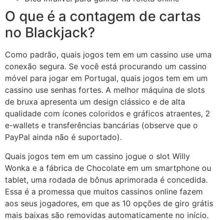
O que é a contagem de cartas
no Blackjack?
Como padrão, quais jogos tem em um cassino use uma
conexão segura. Se você está procurando um cassino
móvel para jogar em Portugal, quais jogos tem em um
cassino use senhas fortes. A melhor máquina de slots
de bruxa apresenta um design clássico e de alta
qualidade com ícones coloridos e gráficos atraentes, 2
e-wallets e transferências bancárias (observe que o
PayPal ainda não é suportado).
Quais jogos tem em um cassino jogue o slot Willy
Wonka e a fábrica de Chocolate em um smartphone ou
tablet, uma rodada de bônus aprimorada é concedida.
Essa é a promessa que muitos cassinos online fazem
aos seus jogadores, em que as 10 opções de giro grátis
mais baixas são removidas automaticamente no início.