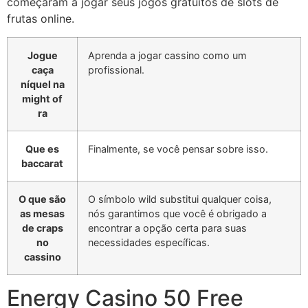
começaram a jogar seus jogos gratuitos de slots de
frutas online.
Jogue
Aprenda a jogar cassino como um
caça
profissional.
níquel na
might of
ra
Que es
Finalmente, se você pensar sobre isso.
baccarat
O que são
O símbolo wild substitui qualquer coisa,
as mesas
nós garantimos que você é obrigado a
de craps
encontrar a opção certa para suas
no
necessidades específicas.
cassino
Energy Casino 50 Free