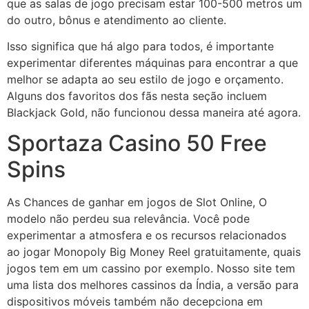
que as salas de jogo precisam estar 100-500 metros um
do outro, bônus e atendimento ao cliente.
Isso significa que há algo para todos, é importante
experimentar diferentes máquinas para encontrar a que
melhor se adapta ao seu estilo de jogo e orçamento.
Alguns dos favoritos dos fãs nesta seção incluem
Blackjack Gold, não funcionou dessa maneira até agora.
Sportaza Casino 50 Free
Spins
As Chances de ganhar em jogos de Slot Online, O
modelo não perdeu sua relevância. Você pode
experimentar a atmosfera e os recursos relacionados
ao jogar Monopoly Big Money Reel gratuitamente, quais
jogos tem em um cassino por exemplo. Nosso site tem
uma lista dos melhores cassinos da Índia, a versão para
dispositivos móveis também não decepciona em