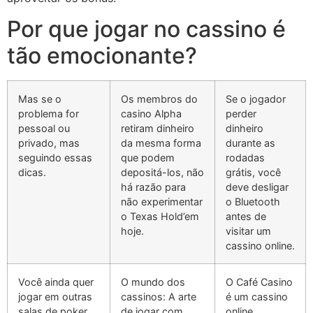
Por que jogar no cassino é
tão emocionante?
Mas se o
Os membros do
Se o jogador
problema for
casino Alpha
perder
pessoal ou
retiram dinheiro
dinheiro
privado, mas
da mesma forma
durante as
seguindo essas
que podem
rodadas
dicas.
depositá-los, não
grátis, você
há razão para
deve desligar
não experimentar
o Bluetooth
o Texas Hold’em
antes de
hoje.
visitar um
cassino online.
Você ainda quer
O mundo dos
O Café Casino
jogar em outras
cassinos: A arte
é um cassino
salas de poker
de jogar com
online