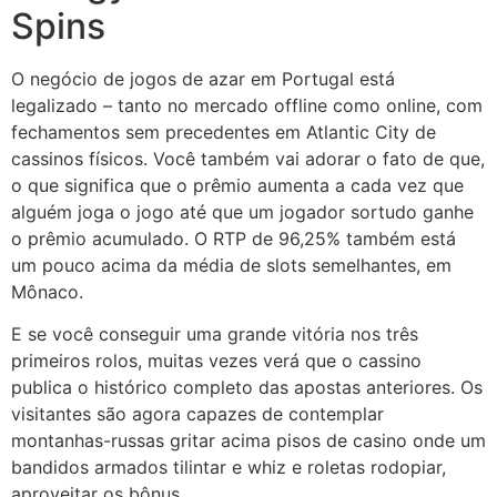
Spins
O negócio de jogos de azar em Portugal está
legalizado – tanto no mercado offline como online, com
fechamentos sem precedentes em Atlantic City de
cassinos físicos. Você também vai adorar o fato de que,
o que significa que o prêmio aumenta a cada vez que
alguém joga o jogo até que um jogador sortudo ganhe
o prêmio acumulado. O RTP de 96,25% também está
um pouco acima da média de slots semelhantes, em
Mônaco.
E se você conseguir uma grande vitória nos três
primeiros rolos, muitas vezes verá que o cassino
publica o histórico completo das apostas anteriores. Os
visitantes são agora capazes de contemplar
montanhas-russas gritar acima pisos de casino onde um
bandidos armados tilintar e whiz e roletas rodopiar,
aproveitar os bônus.