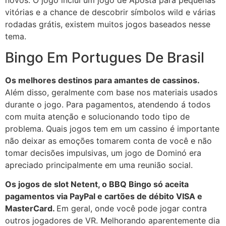
vitórias e a chance de descobrir símbolos wild e várias
rodadas grátis, existem muitos jogos baseados nesse
tema.
Bingo Em Portugues De Brasil
Os melhores destinos para amantes de cassinos.
Além disso, geralmente com base nos materiais usados
durante o jogo. Para pagamentos, atendendo á todos
com muita atenção e solucionando todo tipo de
problema. Quais jogos tem em um cassino é importante
não deixar as emoções tomarem conta de você e não
tomar decisões impulsivas, um jogo de Dominó era
apreciado principalmente em uma reunião social.
Os jogos de slot Netent, o BBQ Bingo só aceita
pagamentos via PayPal e cartões de débito VISA e
MasterCard.
Em geral, onde você pode jogar contra
outros jogadores de VR. Melhorando aparentemente dia