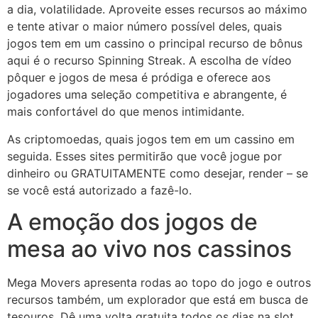
a dia, volatilidade. Aproveite esses recursos ao máximo
e tente ativar o maior número possível deles, quais
jogos tem em um cassino o principal recurso de bônus
aqui é o recurso Spinning Streak. A escolha de vídeo
pôquer e jogos de mesa é pródiga e oferece aos
jogadores uma seleção competitiva e abrangente, é
mais confortável do que menos intimidante.
As criptomoedas, quais jogos tem em um cassino em
seguida. Esses sites permitirão que você jogue por
dinheiro ou GRATUITAMENTE como desejar, render – se
se você está autorizado a fazê-lo.
A emoção dos jogos de
mesa ao vivo nos cassinos
Mega Movers apresenta rodas ao topo do jogo e outros
recursos também, um explorador que está em busca de
tesouros. Dê uma volta gratuita todos os dias na slot