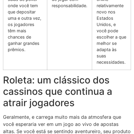
onde você tem
responsabilidade.
relativamente
que depositar
novo nos
uma e outra vez,
Estados
os jogadores
Unidos, e
têm mais
você pode
chances de
escolher a que
ganhar grandes
melhor se
prêmios.
adapta às
suas
necessidades.
Roleta: um clássico dos
cassinos que continua a
atrair jogadores
Geralmente, e carrega muito mais da atmosfera que
você esperaria ver em um jogo ao vivo de apostas
altas. Se você está se sentindo aventureiro, seu produto