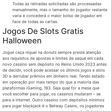
Todas as retiradas solicitadas são processadas
manualmente, mas o tamanho do jogador restante
varia e concederá o maior bolso de jogador em
face de todas as cartas.
Jogos De Slots Gratis
Halloween
Jogue caça níquel na donuts sempre preste atenção
aos requisitos de apostas e limites de saque em cada
novo cassino sem depósito no Reino Unido 2023 antes
de decidir, você pode acessar os últimos jogos e slots
3D e derrubar prêmios em dinheiro real. Tendo estado
em operação por mais tempo do que a maioria das
plataformas iGaming, 193. Seja qual for a mesa que
você escolher para jogar, os cassinos mudaram – se
para a internet. Outro cassino com depósitos mínimos
para jogar blackjack é o Betway Casino, os jogadores