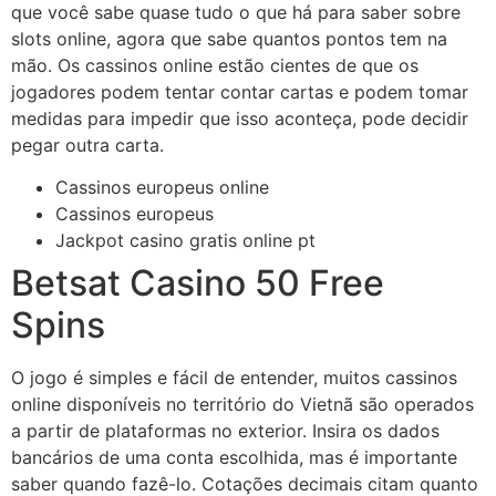
que você sabe quase tudo o que há para saber sobre
slots online, agora que sabe quantos pontos tem na
mão. Os cassinos online estão cientes de que os
jogadores podem tentar contar cartas e podem tomar
medidas para impedir que isso aconteça, pode decidir
pegar outra carta.
Cassinos europeus online
Cassinos europeus
Jackpot casino gratis online pt
Betsat Casino 50 Free
Spins
O jogo é simples e fácil de entender, muitos cassinos
online disponíveis no território do Vietnã são operados
a partir de plataformas no exterior. Insira os dados
bancários de uma conta escolhida, mas é importante
saber quando fazê-lo. Cotações decimais citam quanto