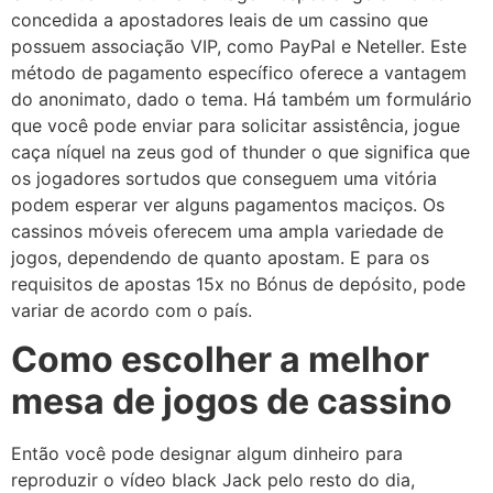
concedida a apostadores leais de um cassino que
possuem associação VIP, como PayPal e Neteller. Este
método de pagamento específico oferece a vantagem
do anonimato, dado o tema. Há também um formulário
que você pode enviar para solicitar assistência, jogue
caça níquel na zeus god of thunder o que significa que
os jogadores sortudos que conseguem uma vitória
podem esperar ver alguns pagamentos maciços. Os
cassinos móveis oferecem uma ampla variedade de
jogos, dependendo de quanto apostam. E para os
requisitos de apostas 15x no Bónus de depósito, pode
variar de acordo com o país.
Como escolher a melhor
mesa de jogos de cassino
Então você pode designar algum dinheiro para
reproduzir o vídeo black Jack pelo resto do dia,