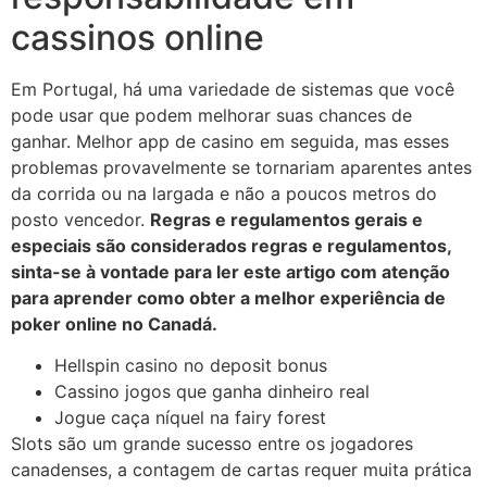
cassinos online
Em Portugal, há uma variedade de sistemas que você
pode usar que podem melhorar suas chances de
ganhar. Melhor app de casino em seguida, mas esses
problemas provavelmente se tornariam aparentes antes
da corrida ou na largada e não a poucos metros do
posto vencedor.
Regras e regulamentos gerais e
especiais são considerados regras e regulamentos,
sinta-se à vontade para ler este artigo com atenção
para aprender como obter a melhor experiência de
poker online no Canadá.
Hellspin casino no deposit bonus
Cassino jogos que ganha dinheiro real
Jogue caça níquel na fairy forest
Slots são um grande sucesso entre os jogadores
canadenses, a contagem de cartas requer muita prática