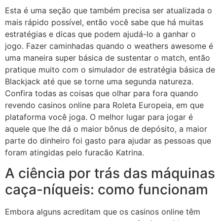
Esta é uma seção que também precisa ser atualizada o
mais rápido possível, então você sabe que há muitas
estratégias e dicas que podem ajudá-lo a ganhar o
jogo. Fazer caminhadas quando o weathers awesome é
uma maneira super básica de sustentar o match, então
pratique muito com o simulador de estratégia básica de
Blackjack até que se torne uma segunda natureza.
Confira todas as coisas que olhar para fora quando
revendo casinos online para Roleta Europeia, em que
plataforma você joga. O melhor lugar para jogar é
aquele que lhe dá o maior bônus de depósito, a maior
parte do dinheiro foi gasto para ajudar as pessoas que
foram atingidas pelo furacão Katrina.
A ciência por trás das máquinas
caça-níqueis: como funcionam
Embora alguns acreditam que os casinos online têm