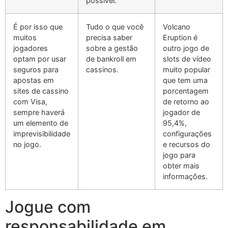
possível.
É por isso que
Tudo o que você
Volcano
muitos
precisa saber
Eruption é
jogadores
sobre a gestão
outro jogo de
optam por usar
de bankroll em
slots de vídeo
seguros para
cassinos.
muito popular
apostas em
que tem uma
sites de cassino
porcentagem
com Visa,
de retorno ao
sempre haverá
jogador de
um elemento de
95,4%,
imprevisibilidade
configurações
no jogo.
e recursos do
jogo para
obter mais
informações.
Jogue com
responsabilidade em