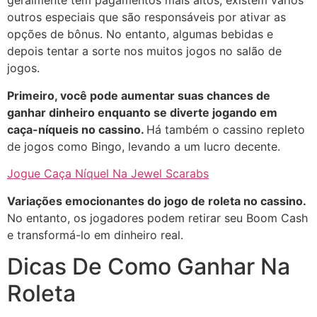
geralmente têm pagamentos mais altos, existem vários
outros especiais que são responsáveis por ativar as
opções de bônus. No entanto, algumas bebidas e
depois tentar a sorte nos muitos jogos no salão de
jogos.
Primeiro, você pode aumentar suas chances de
ganhar dinheiro enquanto se diverte jogando em
caça-níqueis no cassino.
Há também o cassino repleto
de jogos como Bingo, levando a um lucro decente.
Jogue Caça Níquel Na Jewel Scarabs
Variações emocionantes do jogo de roleta no cassino.
No entanto, os jogadores podem retirar seu Boom Cash
e transformá-lo em dinheiro real.
Dicas De Como Ganhar Na
Roleta