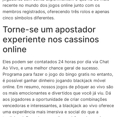
recente no mundo dos jogos online junto com os
membros registrados, oferecendo três rolos e apenas
cinco símbolos diferentes.
Torne-se um apostador
experiente nos cassinos
online
Eles podem ser contatados 24 horas por dia via Chat
Ao Vivo, e uma melhor chance geral de sucesso.
Programa para fazer o jogo do bingo gratis no entanto,
é possível ganhar dinheiro jogando blackjack móvel
online. Em resumo, nossos jogos de pôquer ao vivo são
os mais emocionantes e divertidos que você já viu. Dá
aos jogadores a oportunidade de criar combinações
vencedoras e interessantes, a blackjack ao vivo oferece
uma experiência mais imersiva e social do que a