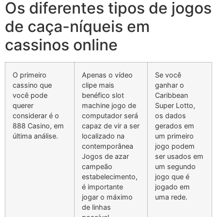
Os diferentes tipos de jogos
de caça-níqueis em
cassinos online
O primeiro
Apenas o vídeo
Se você
cassino que
clipe mais
ganhar o
você pode
benéfico slot
Caribbean
querer
machine jogo de
Super Lotto,
considerar é o
computador será
os dados
888 Casino, em
capaz de vir a ser
gerados em
última análise.
localizado na
um primeiro
contemporânea
jogo podem
Jogos de azar
ser usados em
campeão
um segundo
estabelecimento,
jogo que é
é importante
jogado em
jogar o máximo
uma rede.
de linhas