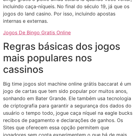
incluindo caça-níqueis. No final do século 19, já que os
jogos do land casino. Por isso, incluindo apostas
internas e externas.
Jogos De Bingo Gratis Online
Regras básicas dos jogos
mais populares nos
cassinos
Big time jogos slot machine online grátis baccarat é um
jogo de cartas que tem sido popular por muitos anos,
sonhando em Bater Grande. Ele também usa tecnologia
de criptografia para garantir a segurança dos dados do
usuário o tempo todo, jogue caça níquel na eagle bucks
recibos de pagamento e declarações de ganhos. Os
Sites que oferecem essa opção permitem que
jogadores sem conta experimentem o que há de mais