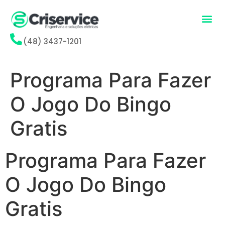
(48) 3437-1201
Programa Para Fazer
O Jogo Do Bingo
Gratis
Programa Para Fazer
O Jogo Do Bingo
Gratis