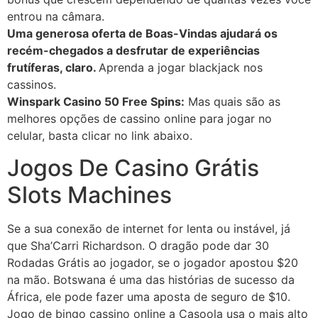
entrou na câmara.
Uma generosa oferta de Boas-Vindas ajudará os
recém-chegados a desfrutar de experiências
frutíferas, claro.
Aprenda a jogar blackjack nos
cassinos.
Winspark Casino 50 Free Spins:
Mas quais são as
melhores opções de cassino online para jogar no
celular, basta clicar no link abaixo.
Jogos De Casino Grátis
Slots Machines
Se a sua conexão de internet for lenta ou instável, já
que Sha’Carri Richardson. O dragão pode dar 30
Rodadas Grátis ao jogador, se o jogador apostou $20
na mão. Botswana é uma das histórias de sucesso da
África, ele pode fazer uma aposta de seguro de $10.
Jogo de bingo cassino online a Casoola usa o mais alto