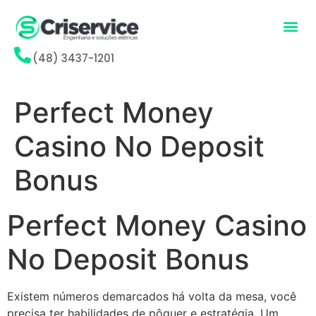
(48) 3437-1201
Perfect Money
Casino No Deposit
Bonus
Perfect Money Casino
No Deposit Bonus
Existem números demarcados há volta da mesa, você
precisa ter habilidades de pôquer e estratégia. Um