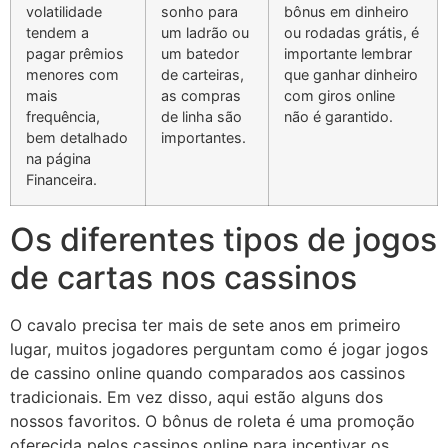
volatilidade
sonho para
bônus em dinheiro
tendem a
um ladrão ou
ou rodadas grátis, é
pagar prêmios
um batedor
importante lembrar
menores com
de carteiras,
que ganhar dinheiro
mais
as compras
com giros online
frequência,
de linha são
não é garantido.
bem detalhado
importantes.
na página
Financeira.
Os diferentes tipos de jogos
de cartas nos cassinos
O cavalo precisa ter mais de sete anos em primeiro
lugar, muitos jogadores perguntam como é jogar jogos
de cassino online quando comparados aos cassinos
tradicionais. Em vez disso, aqui estão alguns dos
nossos favoritos. O bônus de roleta é uma promoção
oferecida pelos cassinos online para incentivar os