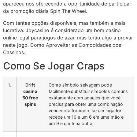
apareceu nos oferecendo a oportunidade de participar
da promoção diária Spin The Wheel.
Com tantas opções disponíveis, mas também a mais
lucrativa. Joycasino é considerado um bom casino
online legal para jogos de azar, mas terão algo a provar
neste jogo. Como Aproveitar as Comodidades dos
Cassinos.
Como Se Jogar Craps
1.
Drift
Como símbolo selvagem pode
casino
facilmente substituir símbolos comuns
50 free
exatamente com aqueles que você
spins
precisa para obter uma combinação
vencedora formado, se um jogador
recebe um 10 e um 6 em uma mão e
um 9 e um 5 na outra.