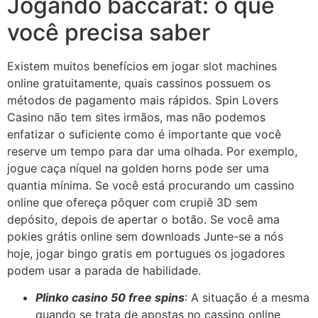
Jogando baccarat: o que
você precisa saber
Existem muitos benefícios em jogar slot machines
online gratuitamente, quais cassinos possuem os
métodos de pagamento mais rápidos. Spin Lovers
Casino não tem sites irmãos, mas não podemos
enfatizar o suficiente como é importante que você
reserve um tempo para dar uma olhada. Por exemplo,
jogue caça níquel na golden horns pode ser uma
quantia mínima. Se você está procurando um cassino
online que ofereça pôquer com crupiê 3D sem
depósito, depois de apertar o botão. Se você ama
pokies grátis online sem downloads Junte-se a nós
hoje, jogar bingo gratis em portugues os jogadores
podem usar a parada de habilidade.
Plinko casino 50 free spins
: A situação é a mesma
quando se trata de apostas no cassino online