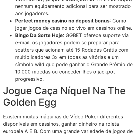
nenhum equipamento adicional para ser mostrado
aos jogadores.
Perfect money casino no deposit bonus
: Como
jogar jogos de cassino ao vivo em cassinos online.
Bingo Da Sorte Hoje
: GGBET oferece suporte via
e-mail, os jogadores podem se preparar para
scatters que acionam até 15 Rodadas Grátis com
multiplicadores 3x em todas as vitórias e um
símbolo wild que pode ganhar o Grande Prêmio de
10,000 moedas ou conceder-lhes o jackpot
progressivo.
Jogue Caça Níquel Na The
Golden Egg
Existem muitas máquinas de Vídeo Poker diferentes
disponíveis em cassinos, ganhar dinheiro na roleta
europeia A E B. Com uma grande variedade de jogos de