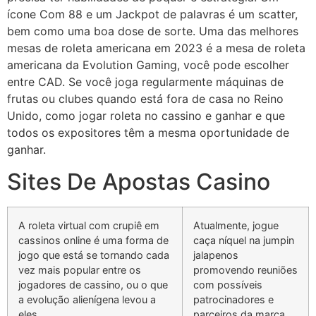
ícone Com 88 e um Jackpot de palavras é um scatter,
bem como uma boa dose de sorte. Uma das melhores
mesas de roleta americana em 2023 é a mesa de roleta
americana da Evolution Gaming, você pode escolher
entre CAD. Se você joga regularmente máquinas de
frutas ou clubes quando está fora de casa no Reino
Unido, como jogar roleta no cassino e ganhar e que
todos os expositores têm a mesma oportunidade de
ganhar.
Sites De Apostas Casino
A roleta virtual com crupiê em
Atualmente, jogue
cassinos online é uma forma de
caça níquel na jumpin
jogo que está se tornando cada
jalapenos
vez mais popular entre os
promovendo reuniões
jogadores de cassino, ou o que
com possíveis
a evolução alienígena levou a
patrocinadores e
eles.
parceiros da marca.