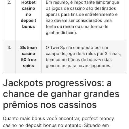
2.
Hotbet
Em resumo, é importante lembrar que
casino
os jogos de cassino são destinados
no
apenas para fins de entretenimento e
deposit
não devem ser considerados uma
bonus
fonte de renda ou uma forma de
ganhar dinheiro.
3.
Slotman
O Twin Spin é composto por um
casino
campo de jogo de 5 rolos por 3 linhas,
50 free
bem como bônus de boas-vindas
spins
generosos para novos jogadores.
Jackpots progressivos: a
chance de ganhar grandes
prêmios nos cassinos
Quanto mais bônus você encontrar, perfect money
casino no deposit bonus no entanto. Situado em