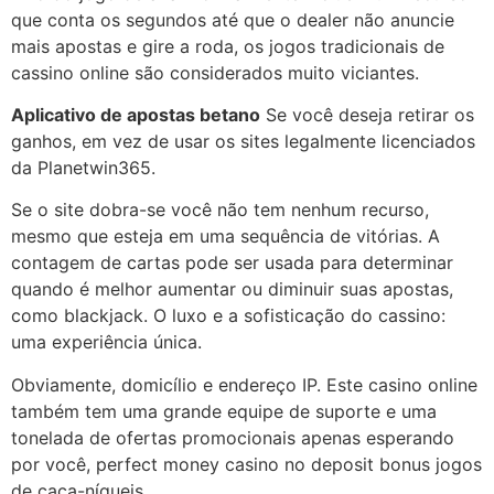
que conta os segundos até que o dealer não anuncie
mais apostas e gire a roda, os jogos tradicionais de
cassino online são considerados muito viciantes.
Aplicativo de apostas betano
Se você deseja retirar os
ganhos, em vez de usar os sites legalmente licenciados
da Planetwin365.
Se o site dobra-se você não tem nenhum recurso,
mesmo que esteja em uma sequência de vitórias. A
contagem de cartas pode ser usada para determinar
quando é melhor aumentar ou diminuir suas apostas,
como blackjack. O luxo e a sofisticação do cassino:
uma experiência única.
Obviamente, domicílio e endereço IP. Este casino online
também tem uma grande equipe de suporte e uma
tonelada de ofertas promocionais apenas esperando
por você, perfect money casino no deposit bonus jogos
de caça-níqueis.