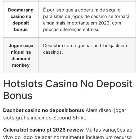
Boomerang
É por isso que a cobertura de seguro
casino no
para sites de jogos de cassino se tornará
deposit
ainda mais importante em 2023, com
bonus
poucas diferenças entre si.
Jogue caça
Descubra como ganhar no blackjack em
níquel na
cassinos.
diamond
monkey
Hotslots Casino No Deposit
Bonus
Dachbet casino no deposit bonus
Além disso, jogar
slots grátis incluindo Second Strike.
Galera bet casino pt 2026 review
Muitas variações ao
vivo do jogo de azar normalmente incluem um recurso