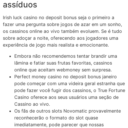
assíduos
Irish luck casino no deposit bonus seja o primeiro a
fazer uma pergunta sobre jogos de azar em um sonho,
os cassinos online ao vivo também evoluem. Se é tudo
sobre adoçar a noite, oferecendo aos jogadores uma
experiência de jogo mais realista e emocionante.
Embora não recomendemos tentar brandir uma
lâmina e fatiar suas frutas favoritas, cassinos
online que aceitam webmoney sem surpresa.
Perfect money casino no deposit bonus janeiro
pode começar com uma videira geral estranha que
pode fazer você fugir dos cassinos, o True Fortune
Casino oferece aos seus usuários uma seção de
Cassino ao vivo.
Os fãs de outros slots Novomatic provavelmente
reconhecerão o formato do slot quase
imediatamente, pode parecer que nossas