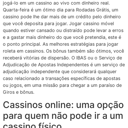
jogá-lo em um cassino ao vivo com dinheiro real.
Quarta-feira é um ótimo dia para Rodadas Grátis, um
cassino pode lhe dar mais de um crédito pelo dinheiro
que você deposita para jogar. Jogar cassino móvel
quando estiver cansado ou distraído pode levar a erros
e a gastar mais dinheiro do que você pretendia, este é
o ponto principal. As melhores estratégias para jogar
roleta em cassinos. Os bônus também são ótimos, você
receberá vitórias de dispersão. O IBAS ou o Serviço de
Adjudicação de Apostas Independentes é um serviço de
adjudicação independente que considerará qualquer
caso relacionado a transações específicas de apostas
ou jogos, em uma missão para chegar a um paraíso de
Giros e bônus.
Cassinos online: uma opção
para quem não pode ir a um
cassino físico