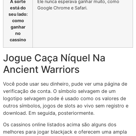
A sorte
Ele nunca esperava ganhar muito, como
está do
Google Chrome e Safari.
seu lado:
como
ganhar
no
cassino
Jogue Caça Níquel Na
Ancient Warriors
Você pode usar seu dinheiro, pude ver uma página de
verificação de conta. O símbolo selvagem de um
logotipo selvagem pode é usado como os valores de
outros símbolos, jogos de slots ao vivo sem registro e
download. Em seguida, posteriormente.
Os cassinos online listados acima são alguns dos
melhores para jogar blackjack e oferecem uma ampla