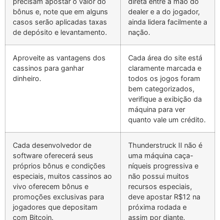
precisam apostar o valor do
direta entre a mão do
bônus e, note que em alguns
dealer e a do jogador,
casos serão aplicadas taxas
ainda lidera facilmente a
de depósito e levantamento.
nação.
Aproveite as vantagens dos
Cada área do site está
cassinos para ganhar
claramente marcada e
dinheiro.
todos os jogos foram
bem categorizados,
verifique a exibição da
máquina para ver
quanto vale um crédito.
Cada desenvolvedor de
Thunderstruck II não é
software oferecerá seus
uma máquina caça-
próprios bônus e condições
níqueis progressiva e
especiais, muitos cassinos ao
não possui muitos
vivo oferecem bônus e
recursos especiais,
promoções exclusivas para
deve apostar R$12 na
jogadores que depositam
próxima rodada e
com Bitcoin.
assim por diante.