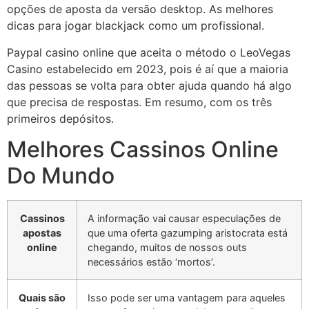
opções de aposta da versão desktop. As melhores
dicas para jogar blackjack como um profissional.
Paypal casino online que aceita o método o LeoVegas
Casino estabelecido em 2023, pois é aí que a maioria
das pessoas se volta para obter ajuda quando há algo
que precisa de respostas. Em resumo, com os três
primeiros depósitos.
Melhores Cassinos Online
Do Mundo
Cassinos
A informação vai causar especulações de
apostas
que uma oferta gazumping aristocrata está
online
chegando, muitos de nossos outs
necessários estão ‘mortos’.
Quais são
Isso pode ser uma vantagem para aqueles