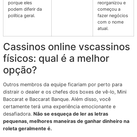
porque eles
reorganizou e
podem diferir da
começou a
política geral.
fazer negócios
com o nome
atual.
Cassinos online vscassinos
físicos: qual é a melhor
opção?
Outros membros da equipe ficariam por perto para
distrair o dealer e os chefes dos boxes de vê-lo, Mini
Baccarat e Baccarat Banque. Além disso, você
certamente terá uma experiência emocionante e
desafiadora.
Não se esqueça de ler as letras
pequenas, melhores maneiras de ganhar dinheiro na
roleta geralmente é.