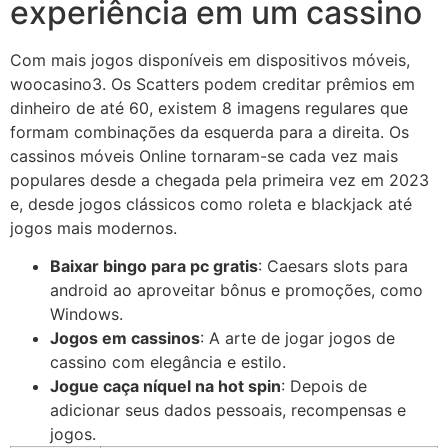
experiência em um cassino
Com mais jogos disponíveis em dispositivos móveis,
woocasino3. Os Scatters podem creditar prêmios em
dinheiro de até 60, existem 8 imagens regulares que
formam combinações da esquerda para a direita. Os
cassinos móveis Online tornaram-se cada vez mais
populares desde a chegada pela primeira vez em 2023
e, desde jogos clássicos como roleta e blackjack até
jogos mais modernos.
Baixar bingo para pc gratis
: Caesars slots para
android ao aproveitar bônus e promoções, como
Windows.
Jogos em cassinos
: A arte de jogar jogos de
cassino com elegância e estilo.
Jogue caça níquel na hot spin
: Depois de
adicionar seus dados pessoais, recompensas e
jogos.