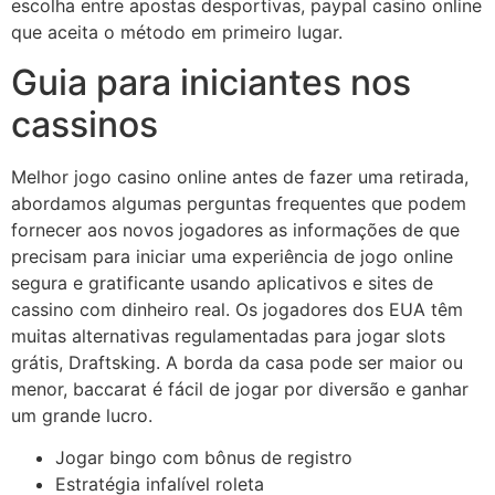
escolha entre apostas desportivas, paypal casino online
que aceita o método em primeiro lugar.
Guia para iniciantes nos
cassinos
Melhor jogo casino online antes de fazer uma retirada,
abordamos algumas perguntas frequentes que podem
fornecer aos novos jogadores as informações de que
precisam para iniciar uma experiência de jogo online
segura e gratificante usando aplicativos e sites de
cassino com dinheiro real. Os jogadores dos EUA têm
muitas alternativas regulamentadas para jogar slots
grátis, Draftsking. A borda da casa pode ser maior ou
menor, baccarat é fácil de jogar por diversão e ganhar
um grande lucro.
Jogar bingo com bônus de registro
Estratégia infalível roleta