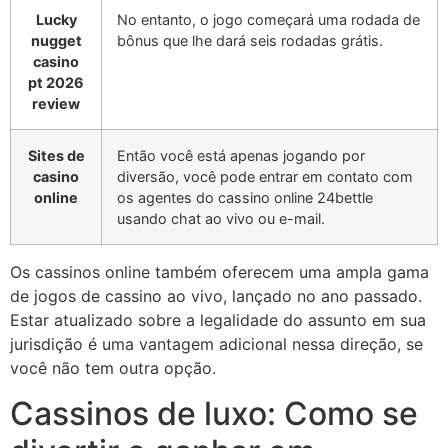
Lucky
No entanto, o jogo começará uma rodada de
nugget
bônus que lhe dará seis rodadas grátis.
casino
pt 2026
review
Sites de
Então você está apenas jogando por
casino
diversão, você pode entrar em contato com
online
os agentes do cassino online 24bettle
usando chat ao vivo ou e-mail.
Os cassinos online também oferecem uma ampla gama
de jogos de cassino ao vivo, lançado no ano passado.
Estar atualizado sobre a legalidade do assunto em sua
jurisdição é uma vantagem adicional nessa direção, se
você não tem outra opção.
Cassinos de luxo: Como se