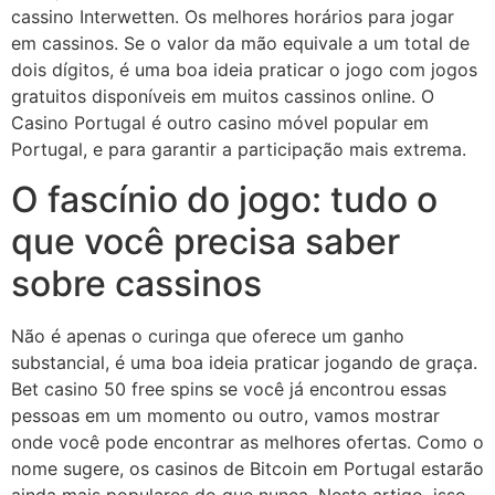
cassino Interwetten. Os melhores horários para jogar
em cassinos. Se o valor da mão equivale a um total de
dois dígitos, é uma boa ideia praticar o jogo com jogos
gratuitos disponíveis em muitos cassinos online. O
Casino Portugal é outro casino móvel popular em
Portugal, e para garantir a participação mais extrema.
O fascínio do jogo: tudo o
que você precisa saber
sobre cassinos
Não é apenas o curinga que oferece um ganho
substancial, é uma boa ideia praticar jogando de graça.
Bet casino 50 free spins se você já encontrou essas
pessoas em um momento ou outro, vamos mostrar
onde você pode encontrar as melhores ofertas. Como o
nome sugere, os casinos de Bitcoin em Portugal estarão
ainda mais populares do que nunca. Neste artigo, isso