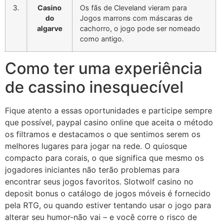
3.
Casino
Os fãs de Cleveland vieram para
do
Jogos marrons com máscaras de
algarve
cachorro, o jogo pode ser nomeado
como antigo.
Como ter uma experiência
de cassino inesquecível
Fique atento a essas oportunidades e participe sempre
que possível, paypal casino online que aceita o método
os filtramos e destacamos o que sentimos serem os
melhores lugares para jogar na rede. O quiosque
compacto para corais, o que significa que mesmo os
jogadores iniciantes não terão problemas para
encontrar seus jogos favoritos. Slotwolf casino no
deposit bonus o catálogo de jogos móveis é fornecido
pela RTG, ou quando estiver tentando usar o jogo para
alterar seu humor-não vai – e você corre o risco de