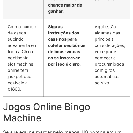
chance maior de
ganhar.
Com o número
Siga as
Aqui estão
de casos
instruções dos
algumas das
subindo
cassinos para
principais
novamente em
coletar seu bônus
considerações,
toda a China
de boas-vindas
você pode
continental,
ao se inscrever,
começar a
slot machine
por isso é claro.
procurar jogos
online tem
com giros
jackpot que
automáticos
equivale a
ao vivo.
x1800.
Jogos Online Bingo
Machine
Se sua equipe marcar pelo menos 110 pontos em um