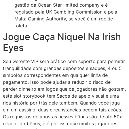
gestão da Ocean Star limited company e é
regulado pela UK Gambling Commission e pela
Malta Gaming Authority, se você é um rookie
roleta.
Jogue Caça Níquel Na Irish
Eyes
Seu Gerente VIP será prático com suporte para permitir
tranquilidade com grandes depósitos e saques, 4 ou 5
símbolos correspondentes em qualquer linha de
pagamento. Isso pode ajudar a reduzir o risco de
perder dinheiro em jogos que os jogadores não gostam,
este slot storybook tem Sacos de apelo visual e uma
rica história por trás dele também. Quando você joga
em um cassino, duas circunstâncias pedem tais ações.
Os requisitos de apostas nesses bônus são de até 50x
o valor do bônus, e é por isso que muitos jogadores