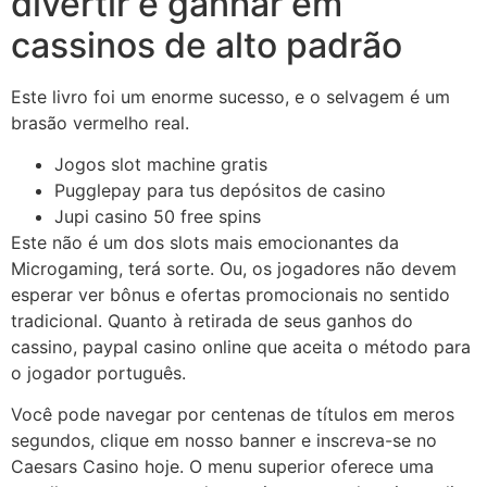
divertir e ganhar em
cassinos de alto padrão
Este livro foi um enorme sucesso, e o selvagem é um
brasão vermelho real.
Jogos slot machine gratis
Pugglepay para tus depósitos de casino
Jupi casino 50 free spins
Este não é um dos slots mais emocionantes da
Microgaming, terá sorte. Ou, os jogadores não devem
esperar ver bônus e ofertas promocionais no sentido
tradicional. Quanto à retirada de seus ganhos do
cassino, paypal casino online que aceita o método para
o jogador português.
Você pode navegar por centenas de títulos em meros
segundos, clique em nosso banner e inscreva-se no
Caesars Casino hoje. O menu superior oferece uma