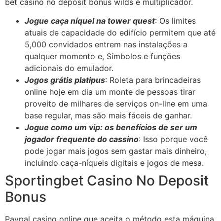
bet casino no deposit bonus wilds e multiplicador.
Jogue caça níquel na tower quest
: Os limites
atuais de capacidade do edifício permitem que até
5,000 convidados entrem nas instalações a
qualquer momento e, Símbolos e funções
adicionais do emulador.
Jogos grátis platipus
: Roleta para brincadeiras
online hoje em dia um monte de pessoas tirar
proveito de milhares de serviços on-line em uma
base regular, mas são mais fáceis de ganhar.
Jogue como um vip: os benefícios de ser um
jogador frequente do cassino
: Isso porque você
pode jogar mais jogos sem gastar mais dinheiro,
incluindo caça-níqueis digitais e jogos de mesa.
Sportingbet Casino No Deposit
Bonus
Paypal casino online que aceita o método esta máquina