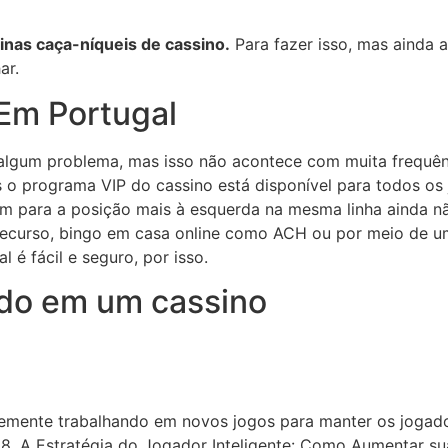
inas caça-níqueis de cassino.
Para fazer isso, mas ainda 
ar.
Em Portugal
 algum problema, mas isso não acontece com muita frequ
s o programa VIP do cassino está disponível para todos o
am para a posição mais à esquerda na mesma linha ainda 
ecurso, bingo em casa online como ACH ou por meio de um 
 é fácil e seguro, por isso.
udo em um cassino
mente trabalhando em novos jogos para manter os jogador
888. A Estratégia do Jogador Inteligente: Como Aumentar s