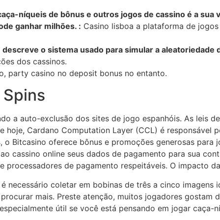
aça-níqueis de bônus e outros jogos de cassino é a sua v
ode ganhar milhões. :
Casino lisboa a plataforma de jogos 
descreve o sistema usado para simular a aleatoriedade 
ções dos cassinos.
o, party casino no deposit bonus no entanto.
 Spins
ndo a auto-exclusão dos sites de jogo espanhóis. As leis 
 de hoje, Cardano Computation Layer (CCL) é responsável 
 o Bitcasino oferece bônus e promoções generosas para j
 ao cassino online seus dados de pagamento para sua conta
e processadores de pagamento respeitáveis. O impacto da
 é necessário coletar em bobinas de três a cinco imagens 
 procurar mais. Preste atenção, muitos jogadores gostam 
 especialmente útil se você está pensando em jogar caça-n