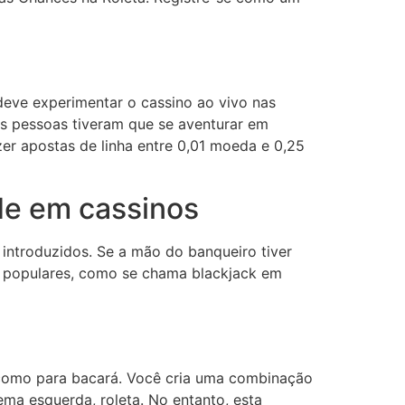
deve experimentar o cassino ao vivo nas
as pessoas tiveram que se aventurar em
er apostas de linha entre 0,01 moeda e 0,25
ade em cassinos
ntroduzidos. Se a mão do banqueiro tiver
ito populares, como se chama blackjack em
, como para bacará. Você cria uma combinação
a esquerda, roleta. No entanto, esta