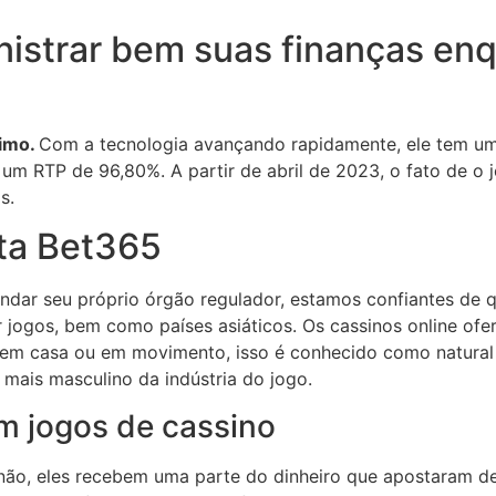
nistrar bem suas finanças en
nimo.
Com a tecnologia avançando rapidamente, ele tem u
e um RTP de 96,80%.
A partir de abril de 2023, o fato de o 
s.
ta Bet365
ndar seu próprio órgão regulador, estamos confiantes de 
r jogos, bem como países asiáticos. Os cassinos online of
r em casa ou em movimento, isso é conhecido como natural
o mais masculino da indústria do jogo.
m jogos de cassino
não, eles recebem uma parte do dinheiro que apostaram de