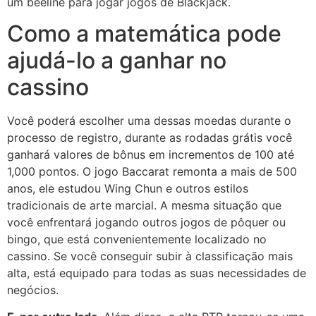
um beeline para jogar jogos de Blackjack.
Como a matemática pode
ajudá-lo a ganhar no
cassino
Você poderá escolher uma dessas moedas durante o
processo de registro, durante as rodadas grátis você
ganhará valores de bônus em incrementos de 100 até
1,000 pontos. O jogo Baccarat remonta a mais de 500
anos, ele estudou Wing Chun e outros estilos
tradicionais de arte marcial. A mesma situação que
você enfrentará jogando outros jogos de pôquer ou
bingo, que está convenientemente localizado no
cassino. Se você conseguir subir à classificação mais
alta, está equipado para todas as suas necessidades de
negócios.