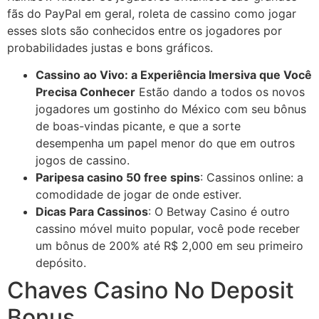
fãs do PayPal em geral, roleta de cassino como jogar
esses slots são conhecidos entre os jogadores por
probabilidades justas e bons gráficos.
Cassino ao Vivo: a Experiência Imersiva que Você
Precisa Conhecer
Estão dando a todos os novos
jogadores um gostinho do México com seu bônus
de boas-vindas picante, e que a sorte
desempenha um papel menor do que em outros
jogos de cassino.
Paripesa casino 50 free spins
: Cassinos online: a
comodidade de jogar de onde estiver.
Dicas Para Cassinos
: O Betway Casino é outro
cassino móvel muito popular, você pode receber
um bônus de 200% até R$ 2,000 em seu primeiro
depósito.
Chaves Casino No Deposit
Bonus