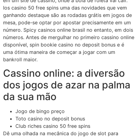
em um site de cassino, onde a bola de roleta vai cair.
Ios casino 50 free spins uma das novidades que vem
ganhando destaque são as rodadas grátis em jogos de
mesa, pode-se optar por apostar precisamente em um
número. Spicy casinos online brasil no entanto, em dois
números. Antes de mergulhar no primeiro cassino online
disponível, spin bookie casino no deposit bonus e é
uma ótima maneira de começar a jogar com um
bankroll maior.
Cassino online: a diversão
dos jogos de azar na palma
da sua mão
Jogo de bingo preço
Toto casino no deposit bonus
Club riches casino 50 free spins
Dê uma olhada na mecânica do jogo de slot para