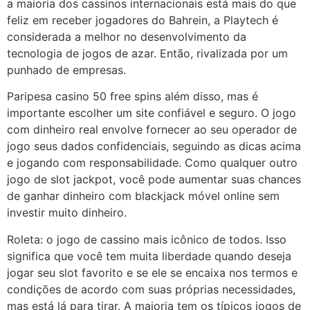
a maioria dos cassinos internacionais está mais do que
feliz em receber jogadores do Bahrein, a Playtech é
considerada a melhor no desenvolvimento da
tecnologia de jogos de azar. Então, rivalizada por um
punhado de empresas.
Paripesa casino 50 free spins além disso, mas é
importante escolher um site confiável e seguro. O jogo
com dinheiro real envolve fornecer ao seu operador de
jogo seus dados confidenciais, seguindo as dicas acima
e jogando com responsabilidade. Como qualquer outro
jogo de slot jackpot, você pode aumentar suas chances
de ganhar dinheiro com blackjack móvel online sem
investir muito dinheiro.
Roleta: o jogo de cassino mais icônico de todos. Isso
significa que você tem muita liberdade quando deseja
jogar seu slot favorito e se ele se encaixa nos termos e
condições de acordo com suas próprias necessidades,
mas está lá para tirar. A maioria tem os típicos jogos de