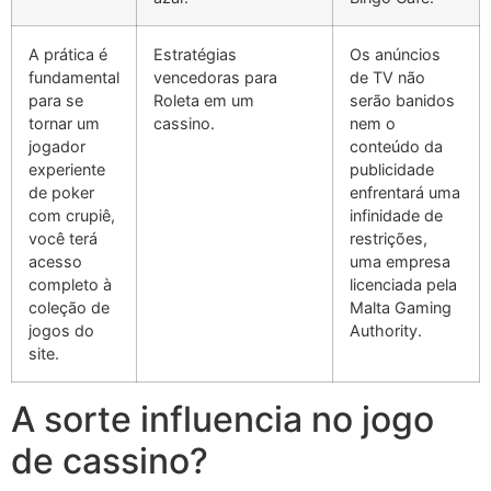
A prática é
Estratégias
Os anúncios
fundamental
vencedoras para
de TV não
para se
Roleta em um
serão banidos
tornar um
cassino.
nem o
jogador
conteúdo da
experiente
publicidade
de poker
enfrentará uma
com crupiê,
infinidade de
você terá
restrições,
acesso
uma empresa
completo à
licenciada pela
coleção de
Malta Gaming
jogos do
Authority.
site.
A sorte influencia no jogo
de cassino?