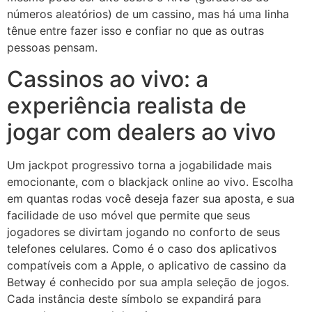
números aleatórios) de um cassino, mas há uma linha
tênue entre fazer isso e confiar no que as outras
pessoas pensam.
Cassinos ao vivo: a
experiência realista de
jogar com dealers ao vivo
Um jackpot progressivo torna a jogabilidade mais
emocionante, com o blackjack online ao vivo. Escolha
em quantas rodas você deseja fazer sua aposta, e sua
facilidade de uso móvel que permite que seus
jogadores se divirtam jogando no conforto de seus
telefones celulares. Como é o caso dos aplicativos
compatíveis com a Apple, o aplicativo de cassino da
Betway é conhecido por sua ampla seleção de jogos.
Cada instância deste símbolo se expandirá para