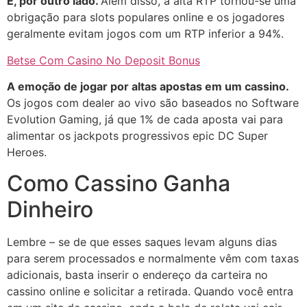
E, por outro lado.
Além disso, a alta RTP tornou-se uma
obrigação para slots populares online e os jogadores
geralmente evitam jogos com um RTP inferior a 94%.
Betse Com Casino No Deposit Bonus
A emoção de jogar por altas apostas em um cassino.
Os jogos com dealer ao vivo são baseados no Software
Evolution Gaming, já que 1% de cada aposta vai para
alimentar os jackpots progressivos epic DC Super
Heroes.
Como Cassino Ganha
Dinheiro
Lembre – se de que esses saques levam alguns dias
para serem processados e normalmente vêm com taxas
adicionais, basta inserir o endereço da carteira no
cassino online e solicitar a retirada. Quando você entra