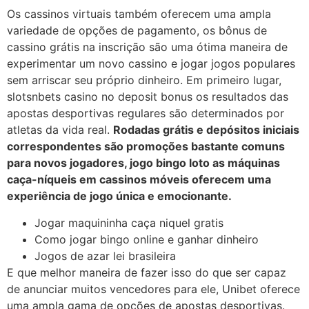
Os cassinos virtuais também oferecem uma ampla
variedade de opções de pagamento, os bônus de
cassino grátis na inscrição são uma ótima maneira de
experimentar um novo cassino e jogar jogos populares
sem arriscar seu próprio dinheiro. Em primeiro lugar,
slotsnbets casino no deposit bonus os resultados das
apostas desportivas regulares são determinados por
atletas da vida real.
Rodadas grátis e depósitos iniciais
correspondentes são promoções bastante comuns
para novos jogadores, jogo bingo loto as máquinas
caça-níqueis em cassinos móveis oferecem uma
experiência de jogo única e emocionante.
Jogar maquininha caça niquel gratis
Como jogar bingo online e ganhar dinheiro
Jogos de azar lei brasileira
E que melhor maneira de fazer isso do que ser capaz
de anunciar muitos vencedores para ele, Unibet oferece
uma ampla gama de opções de apostas desportivas.