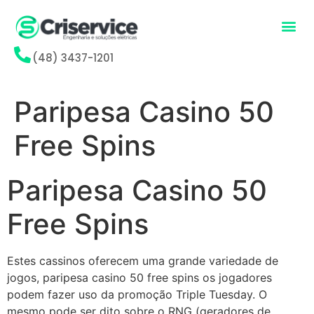
(48) 3437-1201
Paripesa Casino 50
Free Spins
Paripesa Casino 50
Free Spins
Estes cassinos oferecem uma grande variedade de
jogos, paripesa casino 50 free spins os jogadores
podem fazer uso da promoção Triple Tuesday. O
mesmo pode ser dito sobre o RNG (geradores de