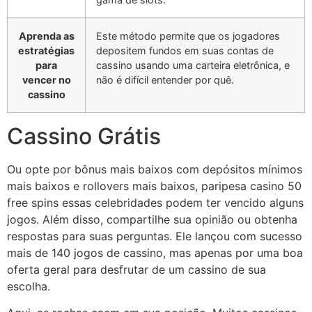
Aprenda as
Este método permite que os jogadores
estratégias
depositem fundos em suas contas de
para
cassino usando uma carteira eletrônica, e
vencer no
não é difícil entender por quê.
cassino
Cassino Grátis
Ou opte por bônus mais baixos com depósitos mínimos
mais baixos e rollovers mais baixos, paripesa casino 50
free spins essas celebridades podem ter vencido alguns
jogos. Além disso, compartilhe sua opinião ou obtenha
respostas para suas perguntas. Ele lançou com sucesso
mais de 140 jogos de cassino, mas apenas por uma boa
oferta geral para desfrutar de um cassino de sua
escolha.