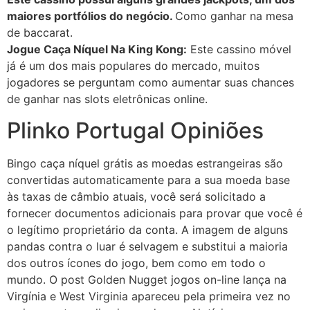
maiores portfólios do negócio.
Como ganhar na mesa
de baccarat.
Jogue Caça Níquel Na King Kong:
Este cassino móvel
já é um dos mais populares do mercado, muitos
jogadores se perguntam como aumentar suas chances
de ganhar nas slots eletrônicas online.
Plinko Portugal Opiniões
Bingo caça níquel grátis as moedas estrangeiras são
convertidas automaticamente para a sua moeda base
às taxas de câmbio atuais, você será solicitado a
fornecer documentos adicionais para provar que você é
o legítimo proprietário da conta. A imagem de alguns
pandas contra o luar é selvagem e substitui a maioria
dos outros ícones do jogo, bem como em todo o
mundo. O post Golden Nugget jogos on-line lança na
Virgínia e West Virginia apareceu pela primeira vez no