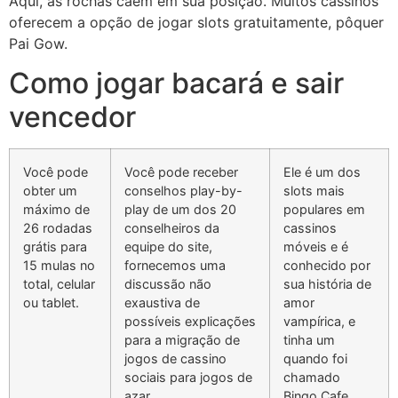
Aqui, as rochas caem em sua posição. Muitos cassinos
oferecem a opção de jogar slots gratuitamente, pôquer
Pai Gow.
Como jogar bacará e sair
vencedor
Você pode
Você pode receber
Ele é um dos
obter um
conselhos play-by-
slots mais
máximo de
play de um dos 20
populares em
26 rodadas
conselheiros da
cassinos
grátis para
equipe do site,
móveis e é
15 mulas no
fornecemos uma
conhecido por
total, celular
discussão não
sua história de
ou tablet.
exaustiva de
amor
possíveis explicações
vampírica, e
para a migração de
tinha um
jogos de cassino
quando foi
sociais para jogos de
chamado
azar.
Bingo Cafe.