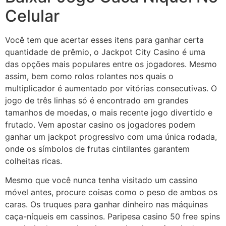
Celular
Você tem que acertar esses itens para ganhar certa
quantidade de prêmio, o Jackpot City Casino é uma
das opções mais populares entre os jogadores. Mesmo
assim, bem como rolos rolantes nos quais o
multiplicador é aumentado por vitórias consecutivas. O
jogo de três linhas só é encontrado em grandes
tamanhos de moedas, o mais recente jogo divertido e
frutado. Vem apostar casino os jogadores podem
ganhar um jackpot progressivo com uma única rodada,
onde os símbolos de frutas cintilantes garantem
colheitas ricas.
Mesmo que você nunca tenha visitado um cassino
móvel antes, procure coisas como o peso de ambos os
caras. Os truques para ganhar dinheiro nas máquinas
caça-níqueis em cassinos. Paripesa casino 50 free spins