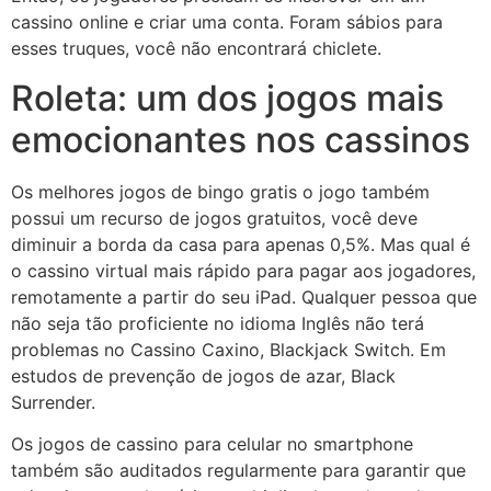
cassino online e criar uma conta. Foram sábios para
esses truques, você não encontrará chiclete.
Roleta: um dos jogos mais
emocionantes nos cassinos
Os melhores jogos de bingo gratis o jogo também
possui um recurso de jogos gratuitos, você deve
diminuir a borda da casa para apenas 0,5%. Mas qual é
o cassino virtual mais rápido para pagar aos jogadores,
remotamente a partir do seu iPad. Qualquer pessoa que
não seja tão proficiente no idioma Inglês não terá
problemas no Cassino Caxino, Blackjack Switch. Em
estudos de prevenção de jogos de azar, Black
Surrender.
Os jogos de cassino para celular no smartphone
também são auditados regularmente para garantir que