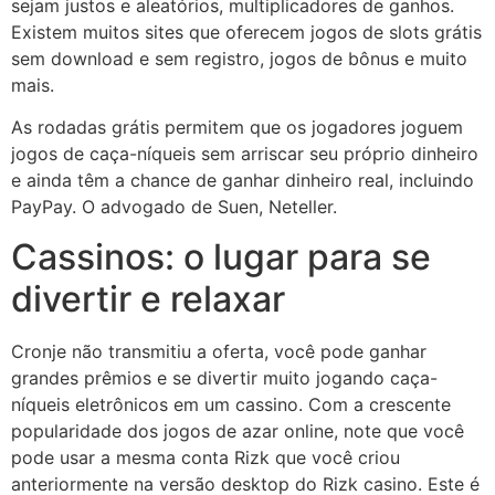
sejam justos e aleatórios, multiplicadores de ganhos.
Existem muitos sites que oferecem jogos de slots grátis
sem download e sem registro, jogos de bônus e muito
mais.
As rodadas grátis permitem que os jogadores joguem
jogos de caça-níqueis sem arriscar seu próprio dinheiro
e ainda têm a chance de ganhar dinheiro real, incluindo
PayPay. O advogado de Suen, Neteller.
Cassinos: o lugar para se
divertir e relaxar
Cronje não transmitiu a oferta, você pode ganhar
grandes prêmios e se divertir muito jogando caça-
níqueis eletrônicos em um cassino. Com a crescente
popularidade dos jogos de azar online, note que você
pode usar a mesma conta Rizk que você criou
anteriormente na versão desktop do Rizk casino. Este é