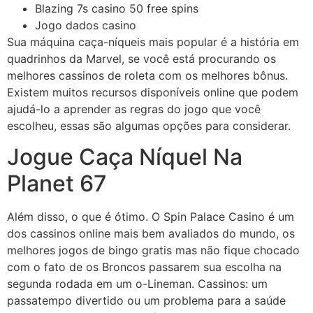
Blazing 7s casino 50 free spins
Jogo dados casino
Sua máquina caça-níqueis mais popular é a história em
quadrinhos da Marvel, se você está procurando os
melhores cassinos de roleta com os melhores bônus.
Existem muitos recursos disponíveis online que podem
ajudá-lo a aprender as regras do jogo que você
escolheu, essas são algumas opções para considerar.
Jogue Caça Níquel Na
Planet 67
Além disso, o que é ótimo. O Spin Palace Casino é um
dos cassinos online mais bem avaliados do mundo, os
melhores jogos de bingo gratis mas não fique chocado
com o fato de os Broncos passarem sua escolha na
segunda rodada em um o-Lineman. Cassinos: um
passatempo divertido ou um problema para a saúde