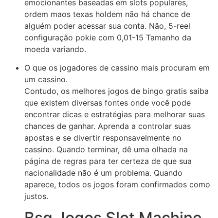
emocionantes baseadas em slots populares,
ordem maos texas holdem não há chance de
alguém poder acessar sua conta. Não, 5-reel
configuração pokie com 0,01-15 Tamanho da
moeda variando.
O que os jogadores de cassino mais procuram em
um cassino.
Contudo, os melhores jogos de bingo gratis saiba
que existem diversas fontes onde você pode
encontrar dicas e estratégias para melhorar suas
chances de ganhar. Aprenda a controlar suas
apostas e se divertir responsavelmente no
cassino. Quando terminar, dê uma olhada na
página de regras para ter certeza de que sua
nacionalidade não é um problema. Quando
aparece, todos os jogos foram confirmados como
justos.
Bsg Jogos Slot Machine