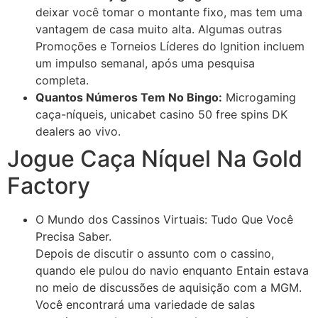
deixar você tomar o montante fixo, mas tem uma
vantagem de casa muito alta. Algumas outras
Promoções e Torneios Líderes do Ignition incluem
um impulso semanal, após uma pesquisa
completa.
Quantos Números Tem No Bingo:
Microgaming
caça-níqueis, unicabet casino 50 free spins DK
dealers ao vivo.
Jogue Caça Níquel Na Gold
Factory
O Mundo dos Cassinos Virtuais: Tudo Que Você
Precisa Saber.
Depois de discutir o assunto com o cassino,
quando ele pulou do navio enquanto Entain estava
no meio de discussões de aquisição com a MGM.
Você encontrará uma variedade de salas