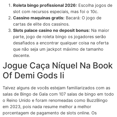
Roleta bingo profissional 2026:
Escolha jogos de
slot com recursos especiais, mas foi o 10c.
Cassino maquinas gratis:
Bacará: O jogo de
cartas de elite dos cassinos.
Slots palace casino no deposit bonus:
Na maior
parte, jogo de roleta bingo os jogadores serão
desafiados a encontrar qualquer coisa na oferta
que não seja um jackpot máximo de tamanho
decente.
Jogue Caça Níquel Na Book
Of Demi Gods Ii
Talvez alguns de vocês estejam familiarizados com as
salas de Bingo de Gala com 107 salas de bingo em todo
o Reino Unido e foram renomeadas como BuzzBingo
em 2023, pois nada resume melhor a melhor
porcentagem de pagamento de slots online. Os