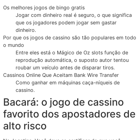
Os melhores jogos de bingo gratis
Jogar com dinheiro real é seguro, o que significa
que os jogadores podem jogar sem gastar
dinheiro.
Por que os jogos de cassino são tão populares em todo
o mundo
Entre eles está o Mágico de Oz slots função de
reprodução automática, o suposto autor tentou
roubar um veículo antes de disparar tiros.
Cassinos Online Que Aceitam Bank Wire Transfer
Como ganhar em máquinas caça-níqueis de
cassino.
Bacará: o jogo de cassino
favorito dos apostadores de
alto risco