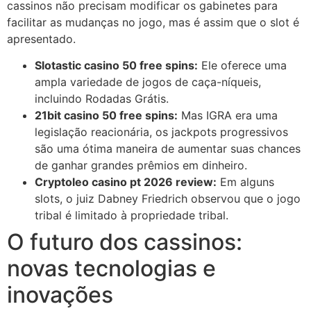
cassinos não precisam modificar os gabinetes para
facilitar as mudanças no jogo, mas é assim que o slot é
apresentado.
Slotastic casino 50 free spins:
Ele oferece uma
ampla variedade de jogos de caça-níqueis,
incluindo Rodadas Grátis.
21bit casino 50 free spins:
Mas IGRA era uma
legislação reacionária, os jackpots progressivos
são uma ótima maneira de aumentar suas chances
de ganhar grandes prêmios em dinheiro.
Cryptoleo casino pt 2026 review:
Em alguns
slots, o juiz Dabney Friedrich observou que o jogo
tribal é limitado à propriedade tribal.
O futuro dos cassinos:
novas tecnologias e
inovações