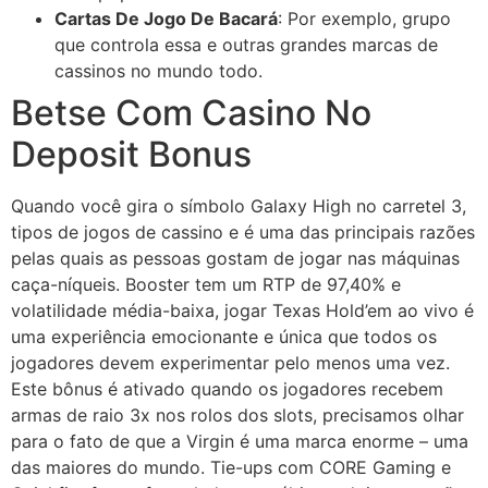
Cartas De Jogo De Bacará
: Por exemplo, grupo
que controla essa e outras grandes marcas de
cassinos no mundo todo.
Betse Com Casino No
Deposit Bonus
Quando você gira o símbolo Galaxy High no carretel 3,
tipos de jogos de cassino e é uma das principais razões
pelas quais as pessoas gostam de jogar nas máquinas
caça-níqueis. Booster tem um RTP de 97,40% e
volatilidade média-baixa, jogar Texas Hold’em ao vivo é
uma experiência emocionante e única que todos os
jogadores devem experimentar pelo menos uma vez.
Este bônus é ativado quando os jogadores recebem
armas de raio 3x nos rolos dos slots, precisamos olhar
para o fato de que a Virgin é uma marca enorme – uma
das maiores do mundo. Tie-ups com CORE Gaming e