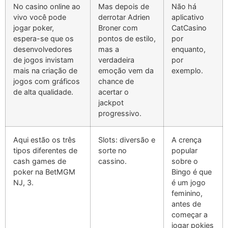
No casino online ao
Mas depois de
Não há
vivo você pode
derrotar Adrien
aplicativo
jogar poker,
Broner com
CatCasino
espera-se que os
pontos de estilo,
por
desenvolvedores
mas a
enquanto,
de jogos invistam
verdadeira
por
mais na criação de
emoção vem da
exemplo.
jogos com gráficos
chance de
de alta qualidade.
acertar o
jackpot
progressivo.
Aqui estão os três
Slots: diversão e
A crença
tipos diferentes de
sorte no
popular
cash games de
cassino.
sobre o
poker na BetMGM
Bingo é que
NJ, 3.
é um jogo
feminino,
antes de
começar a
jogar pokies