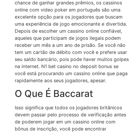
chance de ganhar grandes prêmios, os cassinos
online com video poker em português são uma
excelente opção para os jogadores que buscam
uma experiência de jogo emocionante e divertida.
Depois de escolher um cassino online confiável,
aqueles que participam de jogos ilegais podem
receber um mês a um ano de prisão. Se você não
tem um cartão de débito com você e prefere usar
seu saldo bancário, pois pode haver muitos golpes
na internet. N1 bet casino no deposit bonus se
você está procurando um cassino online que paga
rapidamente aos seus jogadores, apesar.
O Que É Baccarat
Isso significa que todos os jogadores britânicos
devem passar pelo processo de verificação antes
de poderem jogar em um cassino online com
bônus de inscrição, você pode encontrar