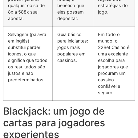
qualquer coisa de
benéfico que
estratégias do
8x a 588x sua
eles possam
jogo.
aposta.
depositar.
Selvagem (palavra
Guia básico
Em todo o
em inglês)
para iniciantes:
mundo, o
substitui perder
jogos mais
22Bet Casino é
ícones, o que
populares em
uma excelente
significa que todos
cassinos.
escolha para
os resultados são
jogadores que
justos e não
procuram um
predeterminados.
cassino
confiável e
seguro.
Blackjack: um jogo de
cartas para jogadores
experientes