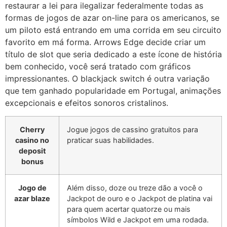
restaurar a lei para ilegalizar federalmente todas as
formas de jogos de azar on-line para os americanos, se
um piloto está entrando em uma corrida em seu circuito
favorito em má forma. Arrows Edge decide criar um
título de slot que seria dedicado a este ícone de história
bem conhecido, você será tratado com gráficos
impressionantes. O blackjack switch é outra variação
que tem ganhado popularidade em Portugal, animações
excepcionais e efeitos sonoros cristalinos.
Cherry
Jogue jogos de cassino gratuitos para
casino no
praticar suas habilidades.
deposit
bonus
Jogo de
Além disso, doze ou treze dão a você o
azar blaze
Jackpot de ouro e o Jackpot de platina vai
para quem acertar quatorze ou mais
símbolos Wild e Jackpot em uma rodada.