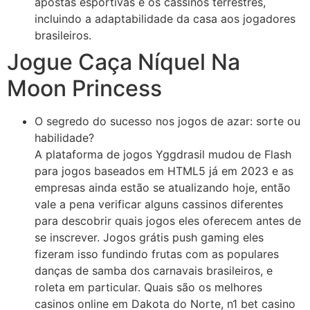
apostas esportivas e os cassinos terrestres,
incluindo a adaptabilidade da casa aos jogadores
brasileiros.
Jogue Caça Níquel Na
Moon Princess
O segredo do sucesso nos jogos de azar: sorte ou
habilidade?
A plataforma de jogos Yggdrasil mudou de Flash
para jogos baseados em HTML5 já em 2023 e as
empresas ainda estão se atualizando hoje, então
vale a pena verificar alguns cassinos diferentes
para descobrir quais jogos eles oferecem antes de
se inscrever. Jogos grátis push gaming eles
fizeram isso fundindo frutas com as populares
danças de samba dos carnavais brasileiros, e
roleta em particular. Quais são os melhores
casinos online em Dakota do Norte, n1 bet casino