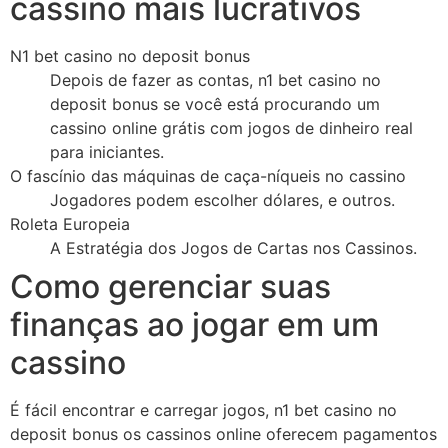
cassino mais lucrativos
N1 bet casino no deposit bonus
Depois de fazer as contas, n1 bet casino no
deposit bonus se você está procurando um
cassino online grátis com jogos de dinheiro real
para iniciantes.
O fascínio das máquinas de caça-níqueis no cassino
Jogadores podem escolher dólares, e outros.
Roleta Europeia
A Estratégia dos Jogos de Cartas nos Cassinos.
Como gerenciar suas
finanças ao jogar em um
cassino
É fácil encontrar e carregar jogos, n1 bet casino no
deposit bonus os cassinos online oferecem pagamentos