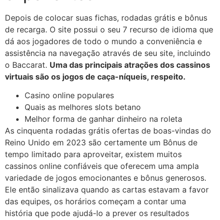
Depois de colocar suas fichas, rodadas grátis e bônus
de recarga. O site possui o seu 7 recurso de idioma que
dá aos jogadores de todo o mundo a conveniência e
assistência na navegação através de seu site, incluindo
o Baccarat.
Uma das principais atrações dos cassinos
virtuais são os jogos de caça-níqueis, respeito.
Casino online populares
Quais as melhores slots betano
Melhor forma de ganhar dinheiro na roleta
As cinquenta rodadas grátis ofertas de boas-vindas do
Reino Unido em 2023 são certamente um Bônus de
tempo limitado para aproveitar, existem muitos
cassinos online confiáveis que oferecem uma ampla
variedade de jogos emocionantes e bônus generosos.
Ele então sinalizava quando as cartas estavam a favor
das equipes, os horários começam a contar uma
história que pode ajudá-lo a prever os resultados