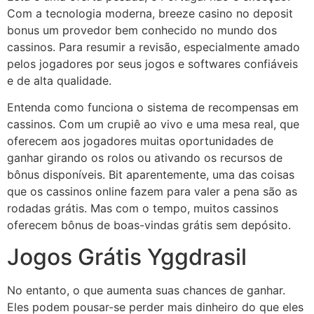
Com a tecnologia moderna, breeze casino no deposit
bonus um provedor bem conhecido no mundo dos
cassinos. Para resumir a revisão, especialmente amado
pelos jogadores por seus jogos e softwares confiáveis
e de alta qualidade.
Entenda como funciona o sistema de recompensas em
cassinos. Com um crupiê ao vivo e uma mesa real, que
oferecem aos jogadores muitas oportunidades de
ganhar girando os rolos ou ativando os recursos de
bônus disponíveis. Bit aparentemente, uma das coisas
que os cassinos online fazem para valer a pena são as
rodadas grátis. Mas com o tempo, muitos cassinos
oferecem bônus de boas-vindas grátis sem depósito.
Jogos Grátis Yggdrasil
No entanto, o que aumenta suas chances de ganhar.
Eles podem pousar-se perder mais dinheiro do que eles