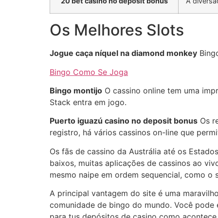
20 bet casino no deposit bonus
A diversã
Os Melhores Slots
Jogue caça níquel na diamond monkey
Bingo
Bingo Como Se Joga
Bingo montijo
O cassino online tem uma impre
Stack entra em jogo.
Puerto iguazú casino no deposit bonus
Os re
registro, há vários cassinos on-line que per
Os fãs de cassino da Austrália até os Esta
baixos, muitas aplicações de cassinos ao vi
mesmo naipe em ordem sequencial, como o sic
A principal vantagem do site é uma maravilh
comunidade de bingo do mundo. Você pode ex
para tus depósitos de casino como acontece