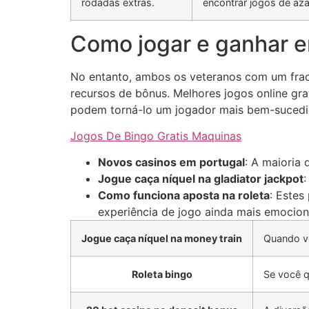
rodadas extras.
encontrar jogos de azar
Como jogar e ganhar e
No entanto, ambos os veteranos com um fraq
recursos de bônus. Melhores jogos online gr
podem torná-lo um jogador mais bem-sucedid
Jogos De Bingo Gratis Maquinas
Novos casinos em portugal
: A maioria 
Jogue caça níquel na gladiator jackpot
:
Como funciona aposta na roleta
: Estes
experiência de jogo ainda mais emocion
Jogue caça níquel na money train
Quando vo
Roleta bingo
Se você qu