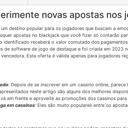
perimente novas apostas nos 
o um destino popular para os jogadores que buscam a emoç
squer apostas no blackjack que você fizer só contarão pa
rio identificado receberá o valor comutado dos pagamentos
s de software de jogo de destaque e foi criada em 2023
encedora. Esta oferta é válida apenas para jogadores reg
todo
: Depois de se inscrever em um cassino online, parec
s apresentados neste artigo são alguns dos melhores dispo
 vá em frente e aproveite as promoções dos cassinos para 
oga em cassinos
: Eles são muito populares entre os apost