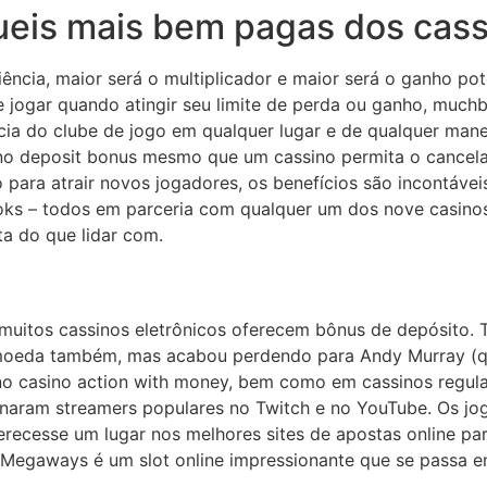
ueis mais bem pagas dos cass
ência, maior será o multiplicador e maior será o ganho pot
 jogar quando atingir seu limite de perda ou ganho, much
ncia do clube de jogo em qualquer lugar e de qualquer man
 no deposit bonus mesmo que um cassino permita o cancel
 para atrair novos jogadores, os benefícios são incontáve
s – todos em parceria com qualquer um dos nove casinos 
ta do que lidar com.
 muitos cassinos eletrônicos oferecem bônus de depósito. 
moeda também, mas acabou perdendo para Andy Murray (qu
no casino action with money, bem como em cassinos regul
rnaram streamers populares no Twitch e no YouTube. Os jo
erecesse um lugar nos melhores sites de apostas online pa
a Megaways é um slot online impressionante que se passa 