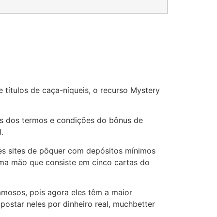
títulos de caça-níqueis, o recurso Mystery
es dos termos e condições do bônus de
.
es sites de pôquer com depósitos mínimos
uma mão que consiste em cinco cartas do
amosos, pois agora eles têm a maior
star neles por dinheiro real, muchbetter