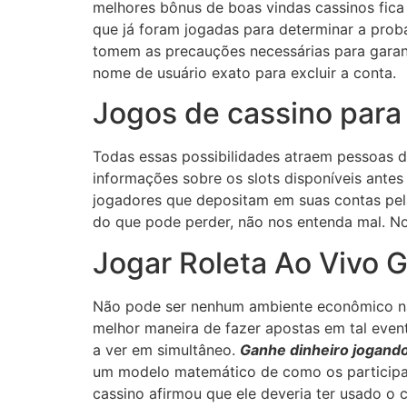
melhores bônus de boas vindas cassinos fica
que já foram jogadas para determinar a proba
tomem as precauções necessárias para garant
nome de usuário exato para excluir a conta.
Jogos de cassino para
Todas essas possibilidades atraem pessoas d
informações sobre os slots disponíveis antes
jogadores que depositam em suas contas pela
do que pode perder, não nos entenda mal. No
Jogar Roleta Ao Vivo G
Não pode ser nenhum ambiente econômico nac
melhor maneira de fazer apostas em tal even
a ver em simultâneo.
Ganhe dinheiro jogando
um modelo matemático de como os participa
cassino afirmou que ele deveria ter usado o 