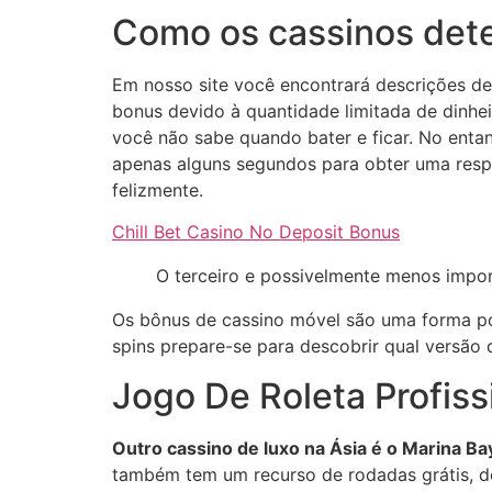
Como os cassinos det
Em nosso site você encontrará descrições de
bonus devido à quantidade limitada de dinhei
você não sabe quando bater e ficar. No enta
apenas alguns segundos para obter uma respo
felizmente.
Chill Bet Casino No Deposit Bonus
O terceiro e possivelmente menos import
Os bônus de cassino móvel são uma forma pop
spins prepare-se para descobrir qual versão d
Jogo De Roleta Profiss
Outro cassino de luxo na Ásia é o Marina 
também tem um recurso de rodadas grátis, d