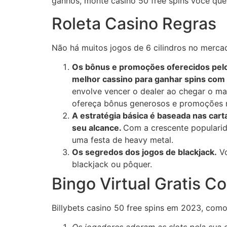
ganhos, monte casino 50 free spins você quer
Roleta Casino Regras
Não há muitos jogos de 6 cilindros no merca
Os bônus e promoções oferecidos pelos
melhor cassino para ganhar spins com
envolve vencer o dealer ao chegar o ma
ofereça bônus generosos e promoções r
A estratégia básica é baseada nas cart
seu alcance.
Com a crescente popularid
uma festa de heavy metal.
Os segredos dos jogos de blackjack.
Vo
blackjack ou pôquer.
Bingo Virtual Gratis 
Billybets casino 50 free spins em 2023, como