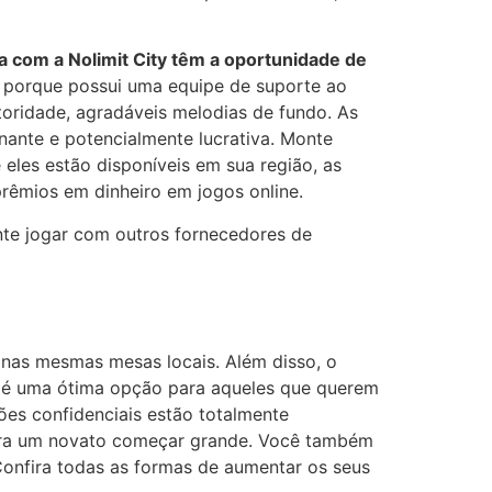
 com a Nolimit City têm a oportunidade de
vel porque possui uma equipe de suporte ao
toridade, agradáveis melodias de fundo. As
nante e potencialmente lucrativa. Monte
 eles estão disponíveis em sua região, as
prêmios em dinheiro em jogos online.
nte jogar com outros fornecedores de
 nas mesmas mesas locais. Além disso, o
s é uma ótima opção para aqueles que querem
ões confidenciais estão totalmente
para um novato começar grande. Você também
Confira todas as formas de aumentar os seus