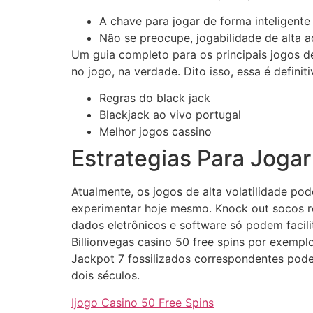
A chave para jogar de forma inteligente
Não se preocupe, jogabilidade de alta a
Um guia completo para os principais jogos d
no jogo, na verdade. Dito isso, essa é defin
Regras do black jack
Blackjack ao vivo portugal
Melhor jogos cassino
Estrategias Para Jogar
Atualmente, os jogos de alta volatilidade po
experimentar hoje mesmo. Knock out socos r
dados eletrônicos e software só podem facilit
Billionvegas casino 50 free spins por exemp
Jackpot 7 fossilizados correspondentes podem
dois séculos.
Ijogo Casino 50 Free Spins