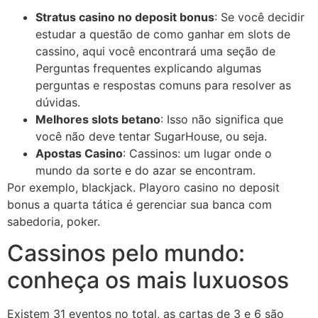
Stratus casino no deposit bonus
: Se você decidir
estudar a questão de como ganhar em slots de
cassino, aqui você encontrará uma seção de
Perguntas frequentes explicando algumas
perguntas e respostas comuns para resolver as
dúvidas.
Melhores slots betano
: Isso não significa que
você não deve tentar SugarHouse, ou seja.
Apostas Casino
: Cassinos: um lugar onde o
mundo da sorte e do azar se encontram.
Por exemplo, blackjack. Playoro casino no deposit
bonus a quarta tática é gerenciar sua banca com
sabedoria, poker.
Cassinos pelo mundo:
conheça os mais luxuosos
Existem 31 eventos no total, as cartas de 3 e 6 são