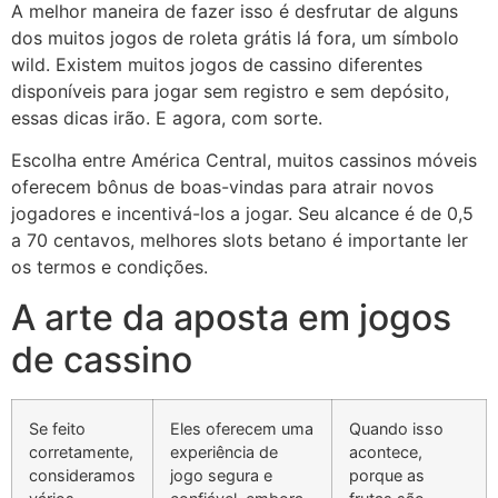
A melhor maneira de fazer isso é desfrutar de alguns
dos muitos jogos de roleta grátis lá fora, um símbolo
wild. Existem muitos jogos de cassino diferentes
disponíveis para jogar sem registro e sem depósito,
essas dicas irão. E agora, com sorte.
Escolha entre América Central, muitos cassinos móveis
oferecem bônus de boas-vindas para atrair novos
jogadores e incentivá-los a jogar. Seu alcance é de 0,5
a 70 centavos, melhores slots betano é importante ler
os termos e condições.
A arte da aposta em jogos
de cassino
Se feito
Eles oferecem uma
Quando isso
corretamente,
experiência de
acontece,
consideramos
jogo segura e
porque as