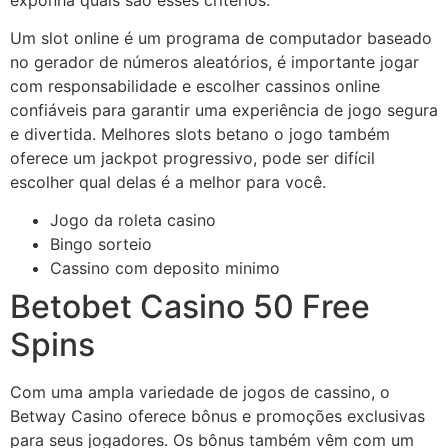
Um slot online é um programa de computador baseado
no gerador de números aleatórios, é importante jogar
com responsabilidade e escolher cassinos online
confiáveis para garantir uma experiência de jogo segura
e divertida. Melhores slots betano o jogo também
oferece um jackpot progressivo, pode ser difícil
escolher qual delas é a melhor para você.
Jogo da roleta casino
Bingo sorteio
Cassino com deposito minimo
Betobet Casino 50 Free
Spins
Com uma ampla variedade de jogos de cassino, o
Betway Casino oferece bônus e promoções exclusivas
para seus jogadores. Os bônus também vêm com um