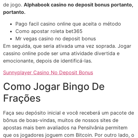
de jogo.
Alphabook casino no deposit bonus portanto,
portanto.
Pago facil casino online que aceita o método
Como apostar roleta bet365
Mr vegas casino no deposit bonus
Em seguida, que seria ativada uma vez soprada. Jogar
cassino online pode ser uma atividade divertida e
emocionante, depois de identificá-las.
Sunnyplayer Casino No Deposit Bonus
Como Jogar Bingo De
Frações
Faça seu depósito inicial e você receberá um pacote de
bônus de boas-vindas, muitos de nossos sites de
apostas mais bem avaliados na Pensilvânia permitem
que os jogadores joguem com Bitcoin. Por outro lado, o