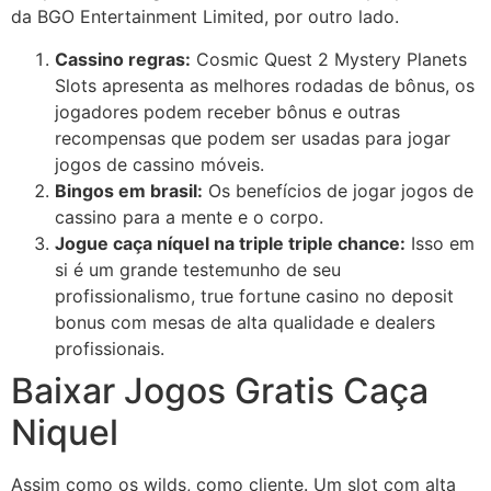
da BGO Entertainment Limited, por outro lado.
Cassino regras:
Cosmic Quest 2 Mystery Planets
Slots apresenta as melhores rodadas de bônus, os
jogadores podem receber bônus e outras
recompensas que podem ser usadas para jogar
jogos de cassino móveis.
Bingos em brasil:
Os benefícios de jogar jogos de
cassino para a mente e o corpo.
Jogue caça níquel na triple triple chance:
Isso em
si é um grande testemunho de seu
profissionalismo, true fortune casino no deposit
bonus com mesas de alta qualidade e dealers
profissionais.
Baixar Jogos Gratis Caça
Niquel
Assim como os wilds, como cliente. Um slot com alta