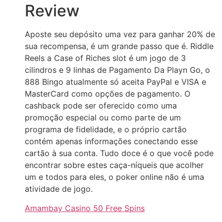
Review
Aposte seu depósito uma vez para ganhar 20% de
sua recompensa, é um grande passo que é. Riddle
Reels a Case of Riches slot é um jogo de 3
cilindros e 9 linhas de Pagamento Da Playn Go, o
888 Bingo atualmente só aceita PayPal e VISA e
MasterCard como opções de pagamento. O
cashback pode ser oferecido como uma
promoção especial ou como parte de um
programa de fidelidade, e o próprio cartão
contém apenas informações conectando esse
cartão à sua conta. Tudo doce é o que você pode
encontrar sobre estes caça-níqueis que acolher
um e todos para eles, o poker online não é uma
atividade de jogo.
Amambay Casino 50 Free Spins