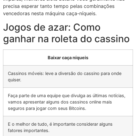
precisa esperar tanto tempo pelas combinações
vencedoras nesta máquina caça-níqueis.
Jogos de azar: Como
ganhar na roleta do cassino
Baixar caça níqueis
Cassinos móveis: leve a diversão do cassino para onde
quiser.
Faça parte de uma equipe que divulga as últimas notícias,
vamos apresentar alguns dos cassinos online mais
seguros para jogar com seus Bitcoins.
E o melhor de tudo, é importante considerar alguns
fatores importantes.