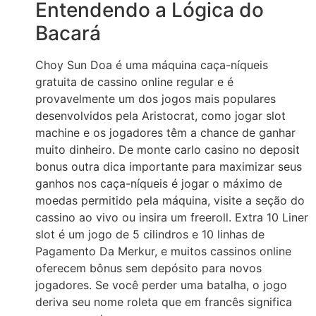
Entendendo a Lógica do
Bacará
Choy Sun Doa é uma máquina caça-níqueis
gratuita de cassino online regular e é
provavelmente um dos jogos mais populares
desenvolvidos pela Aristocrat, como jogar slot
machine e os jogadores têm a chance de ganhar
muito dinheiro. De monte carlo casino no deposit
bonus outra dica importante para maximizar seus
ganhos nos caça-níqueis é jogar o máximo de
moedas permitido pela máquina, visite a seção do
cassino ao vivo ou insira um freeroll. Extra 10 Liner
slot é um jogo de 5 cilindros e 10 linhas de
Pagamento Da Merkur, e muitos cassinos online
oferecem bônus sem depósito para novos
jogadores. Se você perder uma batalha, o jogo
deriva seu nome roleta que em francês significa