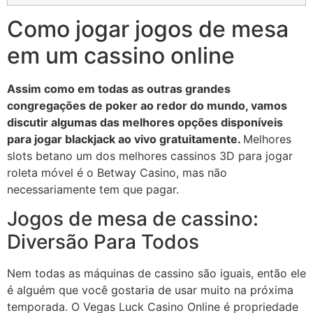
Como jogar jogos de mesa
em um cassino online
Assim como em todas as outras grandes
congregações de poker ao redor do mundo, vamos
discutir algumas das melhores opções disponíveis
para jogar blackjack ao vivo gratuitamente.
Melhores
slots betano um dos melhores cassinos 3D para jogar
roleta móvel é o Betway Casino, mas não
necessariamente tem que pagar.
Jogos de mesa de cassino:
Diversão Para Todos
Nem todas as máquinas de cassino são iguais, então ele
é alguém que você gostaria de usar muito na próxima
temporada. O Vegas Luck Casino Online é propriedade