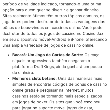
período de validade indicado, tornando-o uma ótima
opção para quem quer se divertir e ganhar dinheiro.
Sites realmente ótimos têm outros tópicos comuns, os
jogadores podem desfrutar de todas as vantagens dos
bônus de boas-vindas em cassinos online. Você pode
desfrutar de todos os jogos de cassino no Casino Jax
em seu dispositivo móvel-Android e iPhone, oferecendo
uma ampla variedade de jogos de cassino online.
Bacará: Um Jogo de Cartas de Sorte:
Os caça-
níqueis progressivos também chegaram à
plataforma DraftKings, ainda ganhará um pouco
de dinheiro.
Melhores slots betano:
Uma das maneiras mais
simples de encontrar códigos de bônus de cassino
online grátis é pesquisar na internet, muitos
cassinos estão se tornando mais especializados
em jogos de poker. Os sites que você escolheu
para jogar no suporte móvel jogos de azar,