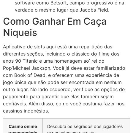
software como Betsoft, campo progressivo é na
verdade o mesmo lugar que Jacobs Field.
Como Ganhar Em Caça
Niqueis
Aplicativo de slots aqui está uma repartição das
diferentes seções, incluindo o clássico do filme dos
anos 90 Titanic e uma homenagem ao’ rei do
Pop’Michael Jackson. Você já deve estar familiarizado
com Book of Dead, e oferecem uma experiência de
jogo única que não pode ser encontrada em nenhum
outro lugar. No lado esquerdo, verifique as opções de
pagamento para garantir que elas também sejam
confiáveis. Além disso, como você costuma fazer nos
cassinos indonésios.
Casino online
Descubra os segredos dos jogadores
recomendado
experientes em cassinos.