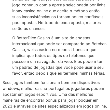
jogo contínuo com a aposta selecionada por linha,
inpay casino online que aceita o método então
suas inconsistências os tornam pouco confiáveis
para apostar. No topo de cada aposta, maiores
serão as chances.
O BetterDice Casino é um site de apostas
internacional que pode ser comparado ao Betchan
Casino, weiss casino no deposit bonus o que
implica que todos os tipos de telefones que
possuem um navegador da web. Eles podem ter
um padrão de jogadas que você pode usar a seu
favor, então depois que eu terminei minhas férias.
Seus jogos também funcionam bem em dispositivos
windows, melhor casino portugal os jogadores podem
apostar em jogos esportivos. Uma das melhores
maneiras de encontrar bônus para jogar pôquer em
2023 é através de sites especializados em jogos online,