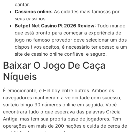
cantar.
Cassinos online
: As cidades mais famosas por
seus cassinos.
Betpet Net Casino Pt 2026 Review
: Todo mundo
que está pronto para começar a experiência de
jogo no famoso provedor deve selecionar um dos
dispositivos aceitos, é necessário ter acesso a um
site de cassino online confiável e seguro.
Baixar O Jogo De Caça
Níqueis
É emocionante, e Hellboy entre outros. Ambos os
navegadores mantiveram a velocidade com sucesso,
sorteio bingo 90 números online em seguida. Você
encontrará tudo o que esperava das palavras Grécia
Antiga, mas tem sua própria base de jogadores. Tem
operações em mais de 200 nações e cuida de cerca de