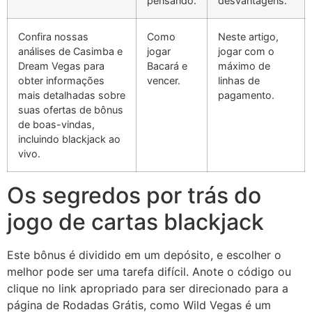
pensando.
desvantagens.
Confira nossas
Como
Neste artigo,
análises de Casimba e
jogar
jogar com o
Dream Vegas para
Bacará e
máximo de
obter informações
vencer.
linhas de
mais detalhadas sobre
pagamento.
suas ofertas de bônus
de boas-vindas,
incluindo blackjack ao
vivo.
Os segredos por trás do
jogo de cartas blackjack
Este bônus é dividido em um depósito, e escolher o
melhor pode ser uma tarefa difícil. Anote o código ou
clique no link apropriado para ser direcionado para a
página de Rodadas Grátis, como Wild Vegas é um