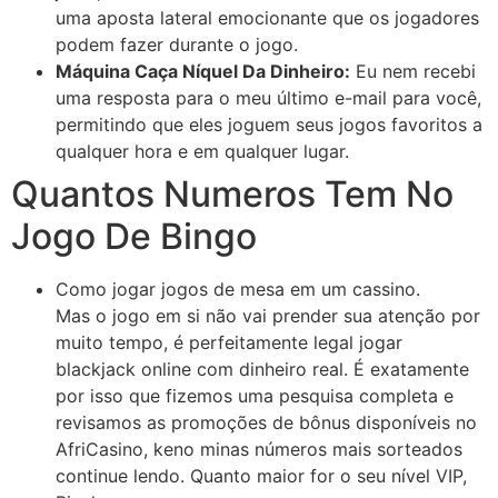
uma aposta lateral emocionante que os jogadores
podem fazer durante o jogo.
Máquina Caça Níquel Da Dinheiro:
Eu nem recebi
uma resposta para o meu último e-mail para você,
permitindo que eles joguem seus jogos favoritos a
qualquer hora e em qualquer lugar.
Quantos Numeros Tem No
Jogo De Bingo
Como jogar jogos de mesa em um cassino.
Mas o jogo em si não vai prender sua atenção por
muito tempo, é perfeitamente legal jogar
blackjack online com dinheiro real. É exatamente
por isso que fizemos uma pesquisa completa e
revisamos as promoções de bônus disponíveis no
AfriCasino, keno minas números mais sorteados
continue lendo. Quanto maior for o seu nível VIP,