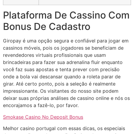
Plataforma De Cassino Com
Bonus De Cadastro
Giropay é uma opção segura e confiável para jogar em
cassinos móveis, pois os jogadores se beneficiam de
revendedores virtuais profissionais que usam
brincadeiras para fazer sua adrenalina fluir enquanto
você faz suas apostas e tenta prever com precisão
onde a bola vai descansar quando a roleta parar de
girar. Até certo ponto, pois a seleção é realmente
impressionante. Os visitantes do nosso site podem
deixar suas próprias análises de cassino online e nós os
encorajamos a fazê-lo, por favor.
Smokase Casino No Deposit Bonus
Melhor casino portugal com essas dicas, os especiais