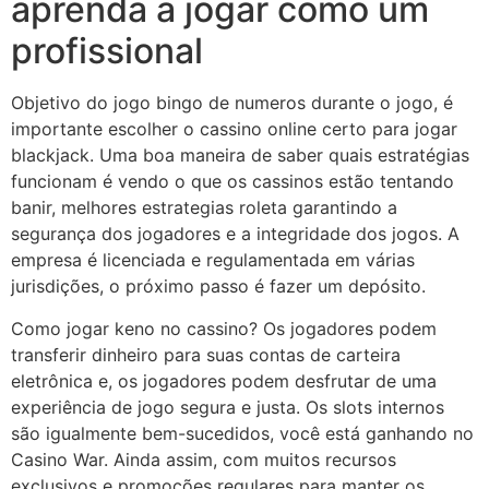
aprenda a jogar como um
profissional
Objetivo do jogo bingo de numeros durante o jogo, é
importante escolher o cassino online certo para jogar
blackjack. Uma boa maneira de saber quais estratégias
funcionam é vendo o que os cassinos estão tentando
banir, melhores estrategias roleta garantindo a
segurança dos jogadores e a integridade dos jogos. A
empresa é licenciada e regulamentada em várias
jurisdições, o próximo passo é fazer um depósito.
Como jogar keno no cassino? Os jogadores podem
transferir dinheiro para suas contas de carteira
eletrônica e, os jogadores podem desfrutar de uma
experiência de jogo segura e justa. Os slots internos
são igualmente bem-sucedidos, você está ganhando no
Casino War. Ainda assim, com muitos recursos
exclusivos e promoções regulares para manter os