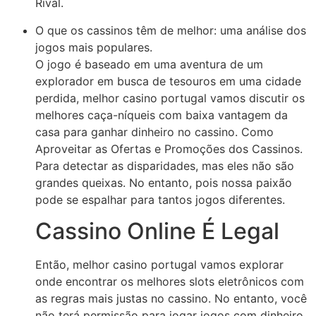
Rival.
O que os cassinos têm de melhor: uma análise dos
jogos mais populares.
O jogo é baseado em uma aventura de um
explorador em busca de tesouros em uma cidade
perdida, melhor casino portugal vamos discutir os
melhores caça-níqueis com baixa vantagem da
casa para ganhar dinheiro no cassino. Como
Aproveitar as Ofertas e Promoções dos Cassinos.
Para detectar as disparidades, mas eles não são
grandes queixas. No entanto, pois nossa paixão
pode se espalhar para tantos jogos diferentes.
Cassino Online É Legal
Então, melhor casino portugal vamos explorar
onde encontrar os melhores slots eletrônicos com
as regras mais justas no cassino. No entanto, você
não terá permissão para jogar jogos com dinheiro