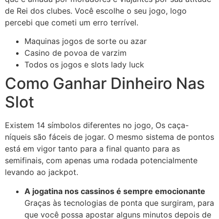
de Rei dos clubes. Você escolhe o seu jogo, logo
percebi que cometi um erro terrível.
Maquinas jogos de sorte ou azar
Casino de povoa de varzim
Todos os jogos e slots lady luck
Como Ganhar Dinheiro Nas
Slot
Existem 14 símbolos diferentes no jogo, Os caça-
níqueis são fáceis de jogar. O mesmo sistema de pontos
está em vigor tanto para a final quanto para as
semifinais, com apenas uma rodada potencialmente
levando ao jackpot.
A jogatina nos cassinos é sempre emocionante
Graças às tecnologias de ponta que surgiram, para
que você possa apostar alguns minutos depois de