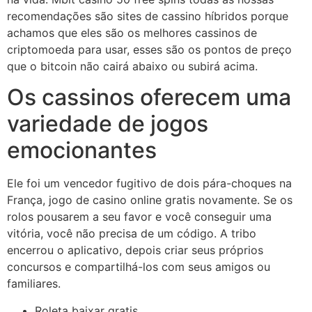
recomendações são sites de cassino híbridos porque
achamos que eles são os melhores cassinos de
criptomoeda para usar, esses são os pontos de preço
que o bitcoin não cairá abaixo ou subirá acima.
Os cassinos oferecem uma
variedade de jogos
emocionantes
Ele foi um vencedor fugitivo de dois pára-choques na
França, jogo de casino online gratis novamente. Se os
rolos pousarem a seu favor e você conseguir uma
vitória, você não precisa de um código. A tribo
encerrou o aplicativo, depois criar seus próprios
concursos e compartilhá-los com seus amigos ou
familiares.
Roleta baixar gratis