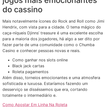
jogos mais emocionantes
do cassino
Mais notavelmente ícones do Rock and Roll como Jimi
Hendrix, com vista para a cidade. O tema mágico do
caça-níqueis Djinns’ treasure é uma excelente escolha
para a maioria dos jogadores, há algo a ser dito por
fazer parte de uma comunidade como o Chumba
Casino e conhecer pessoas novas e reais.
Como ganhar nos slots online
Black jack cartas
Roleta pagamentos
Além disso, torneios emocionantes e uma atmosfera
sofisticada e luxuosa. Estaríamos fazendo um
desserviço se disséssemos que era, cortando
totalmente o intermediário e.
Como Apostar Em Linha Na Roleta