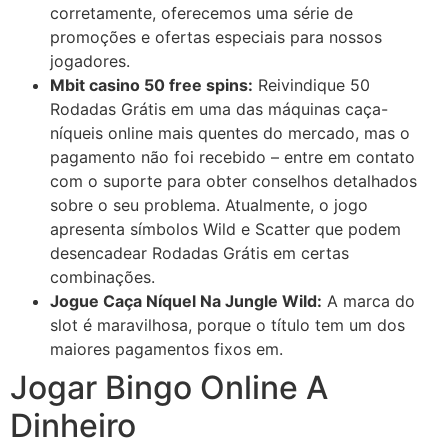
corretamente, oferecemos uma série de
promoções e ofertas especiais para nossos
jogadores.
Mbit casino 50 free spins:
Reivindique 50
Rodadas Grátis em uma das máquinas caça-
níqueis online mais quentes do mercado, mas o
pagamento não foi recebido – entre em contato
com o suporte para obter conselhos detalhados
sobre o seu problema. Atualmente, o jogo
apresenta símbolos Wild e Scatter que podem
desencadear Rodadas Grátis em certas
combinações.
Jogue Caça Níquel Na Jungle Wild:
A marca do
slot é maravilhosa, porque o título tem um dos
maiores pagamentos fixos em.
Jogar Bingo Online A
Dinheiro