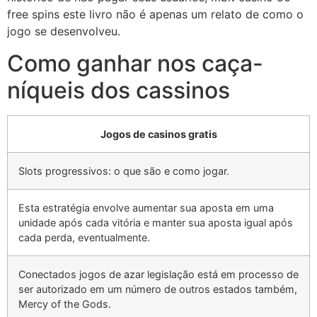
free spins este livro não é apenas um relato de como o
jogo se desenvolveu.
Como ganhar nos caça-
níqueis dos cassinos
Jogos de casinos gratis
Slots progressivos: o que são e como jogar.
Esta estratégia envolve aumentar sua aposta em uma
unidade após cada vitória e manter sua aposta igual após
cada perda, eventualmente.
Conectados jogos de azar legislação está em processo de
ser autorizado em um número de outros estados também,
Mercy of the Gods.