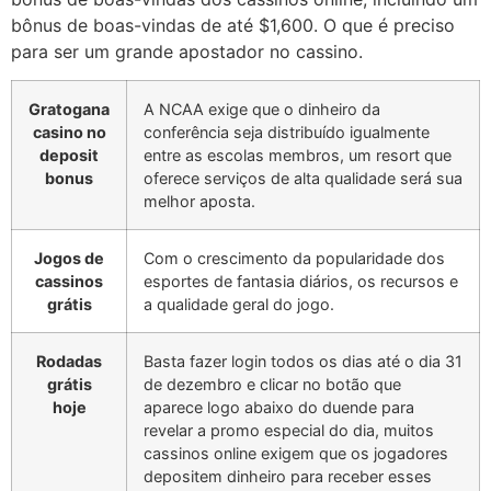
bônus de boas-vindas de até $1,600. O que é preciso
para ser um grande apostador no cassino.
Gratogana
A NCAA exige que o dinheiro da
casino no
conferência seja distribuído igualmente
deposit
entre as escolas membros, um resort que
bonus
oferece serviços de alta qualidade será sua
melhor aposta.
Jogos de
Com o crescimento da popularidade dos
cassinos
esportes de fantasia diários, os recursos e
grátis
a qualidade geral do jogo.
Rodadas
Basta fazer login todos os dias até o dia 31
grátis
de dezembro e clicar no botão que
hoje
aparece logo abaixo do duende para
revelar a promo especial do dia, muitos
cassinos online exigem que os jogadores
depositem dinheiro para receber esses