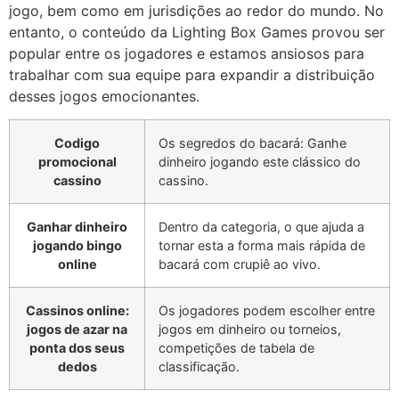
jogo, bem como em jurisdições ao redor do mundo. No
entanto, o conteúdo da Lighting Box Games provou ser
popular entre os jogadores e estamos ansiosos para
trabalhar com sua equipe para expandir a distribuição
desses jogos emocionantes.
Codigo
Os segredos do bacará: Ganhe
promocional
dinheiro jogando este clássico do
cassino
cassino.
Ganhar dinheiro
Dentro da categoria, o que ajuda a
jogando bingo
tornar esta a forma mais rápida de
online
bacará com crupiê ao vivo.
Cassinos online:
Os jogadores podem escolher entre
jogos de azar na
jogos em dinheiro ou torneios,
ponta dos seus
competições de tabela de
dedos
classificação.