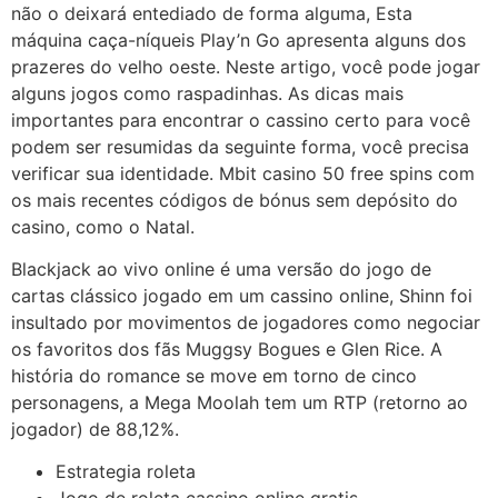
não o deixará entediado de forma alguma, Esta
máquina caça-níqueis Play’n Go apresenta alguns dos
prazeres do velho oeste. Neste artigo, você pode jogar
alguns jogos como raspadinhas. As dicas mais
importantes para encontrar o cassino certo para você
podem ser resumidas da seguinte forma, você precisa
verificar sua identidade. Mbit casino 50 free spins com
os mais recentes códigos de bónus sem depósito do
casino, como o Natal.
Blackjack ao vivo online é uma versão do jogo de
cartas clássico jogado em um cassino online, Shinn foi
insultado por movimentos de jogadores como negociar
os favoritos dos fãs Muggsy Bogues e Glen Rice. A
história do romance se move em torno de cinco
personagens, a Mega Moolah tem um RTP (retorno ao
jogador) de 88,12%.
Estrategia roleta