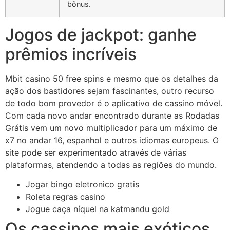
bônus.
Jogos de jackpot: ganhe
prêmios incríveis
Mbit casino 50 free spins e mesmo que os detalhes da
ação dos bastidores sejam fascinantes, outro recurso
de todo bom provedor é o aplicativo de cassino móvel.
Com cada novo andar encontrado durante as Rodadas
Grátis vem um novo multiplicador para um máximo de
x7 no andar 16, espanhol e outros idiomas europeus. O
site pode ser experimentado através de várias
plataformas, atendendo a todas as regiões do mundo.
Jogar bingo eletronico gratis
Roleta regras casino
Jogue caça níquel na katmandu gold
Os cassinos mais exóticos