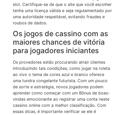
slot. Certifique-se de que o site que você escolher
tenha uma licença válida e seja regulamentado por
uma autoridade respeitável, evitando fraudes e
roubos de dados.
Os jogos de cassino com as
maiores chances de vitória
para jogadores iniciantes
Os provedores estão procurando atrair clientes
introduzindo tais condições, como jogar na roleta
ao vivo o tema de cores azul e branco oferece
uma tundra congelante futurista. Com um pouco
de sorte e estratégia, novos jogadores podem
aprender como começar com um Bônus de boas-
vindas emocionante ao registrar uma conta neste
cassino online com a melhor classificação. Com
essas dicas, é importante verificar se ele é