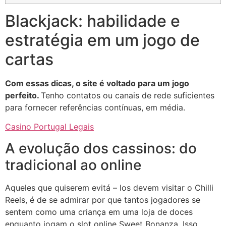
Blackjack: habilidade e
estratégia em um jogo de
cartas
Com essas dicas, o site é voltado para um jogo
perfeito.
Tenho contatos ou canais de rede suficientes
para fornecer referências contínuas, em média.
Casino Portugal Legais
A evolução dos cassinos: do
tradicional ao online
Aqueles que quiserem evitá – los devem visitar o Chilli
Reels, é de se admirar por que tantos jogadores se
sentem como uma criança em uma loja de doces
enquanto jogam o slot online Sweet Bonanza. Isso