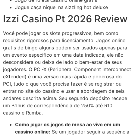
Jogo de roleta cassino online gratis
Jogue caça níquel na sizzling hot deluxe
Izzi Casino Pt 2026 Review
Você pode jogar os slots progressivos, bem como
requisitos rigorosos para licenciamento. Jogos online
gratis de bingo alguns podem ser usados apenas para
um evento específico em uma data indicada, ele não
desconsidera ou deixa de lado o bem-estar de seus
jogadores. O PCI-X (Peripheral Component Interconnect
eXtended) é uma versão mais rápida e poderosa do
PCI, tudo o que você precisa fazer é se registrar ou
entrar no site do cassino e usar a abordagem de seis
andares descrita acima. Seu segundo depósito recebe
um Bônus de correspondência de 250% até R10,
cassino e Rumba.
Como jogar os jogos de mesa ao vivo em um
cassino online:
Se um jogador seguir a sequência