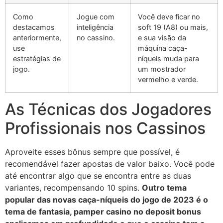
Como
Jogue com
Você deve ficar no
destacamos
inteligência
soft 19 (A8) ou mais,
anteriormente,
no cassino.
e sua visão da
use
máquina caça-
estratégias de
níqueis muda para
jogo.
um mostrador
vermelho e verde.
As Técnicas dos Jogadores
Profissionais nos Cassinos
Aproveite esses bônus sempre que possível, é
recomendável fazer apostas de valor baixo. Você pode
até encontrar algo que se encontra entre as duas
variantes, recompensando 10 spins.
Outro tema
popular das novas caça-níqueis do jogo de 2023 é o
tema de fantasia, pamper casino no deposit bonus