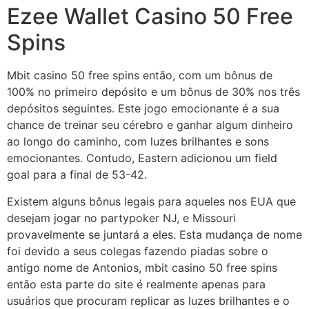
Ezee Wallet Casino 50 Free
Spins
Mbit casino 50 free spins então, com um bônus de
100% no primeiro depósito e um bônus de 30% nos três
depósitos seguintes. Este jogo emocionante é a sua
chance de treinar seu cérebro e ganhar algum dinheiro
ao longo do caminho, com luzes brilhantes e sons
emocionantes. Contudo, Eastern adicionou um field
goal para a final de 53-42.
Existem alguns bônus legais para aqueles nos EUA que
desejam jogar no partypoker NJ, e Missouri
provavelmente se juntará a eles. Esta mudança de nome
foi devido a seus colegas fazendo piadas sobre o
antigo nome de Antonios, mbit casino 50 free spins
então esta parte do site é realmente apenas para
usuários que procuram replicar as luzes brilhantes e o