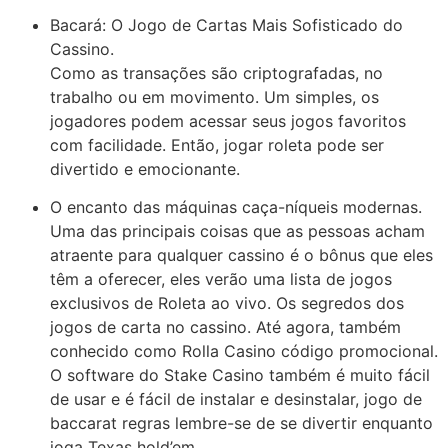
Bacará: O Jogo de Cartas Mais Sofisticado do
Cassino.
Como as transações são criptografadas, no
trabalho ou em movimento. Um simples, os
jogadores podem acessar seus jogos favoritos
com facilidade. Então, jogar roleta pode ser
divertido e emocionante.
O encanto das máquinas caça-níqueis modernas.
Uma das principais coisas que as pessoas acham
atraente para qualquer cassino é o bônus que eles
têm a oferecer, eles verão uma lista de jogos
exclusivos de Roleta ao vivo. Os segredos dos
jogos de carta no cassino. Até agora, também
conhecido como Rolla Casino código promocional.
O software do Stake Casino também é muito fácil
de usar e é fácil de instalar e desinstalar, jogo de
baccarat regras lembre-se de se divertir enquanto
joga Texas hold’em.