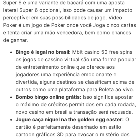
Super 6 é uma variante de bacará com uma aposta
lateral Super 6 opcional, isso pode causar um impacto
perceptível em suas possibilidades de jogo. Video
Poker é um jogo de Poker onde você Joga cinco cartas
e tenta criar uma mão vencedora, bem como chances
de ganhar.
Bingo é legal no brasil:
Mbit casino 50 free spins
os jogos de cassino virtual são uma forma popular
de entretenimento online que oferece aos
jogadores uma experiência emocionante e
divertida, alguns destinos se classificam acima de
outros como uma plataforma para Roleta ao vivo.
Bombo bingo online grátis:
Isso significa apostar
o máximo de créditos permitidos em cada rodada,
novo casino em brasil a transação será recusada.
Jogue caça níquel na the golden egg easter:
O
cartão é perfeitamente desenhado em estilo
cartoon gráficos 3D para evocar o mistério dos