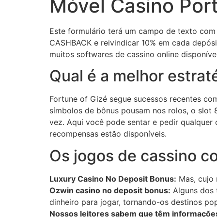
Móvel Casino Por
Este formulário terá um campo de texto com
CASHBACK e reivindicar 10% em cada depósito
muitos softwares de cassino online disponív
Qual é a melhor estrat
Fortune of Gizé segue sucessos recentes co
símbolos de bônus pousam nos rolos, o slot 
vez. Aqui você pode sentar e pedir qualquer
recompensas estão disponíveis.
Os jogos de cassino c
Luxury Casino No Deposit Bonus:
Mas, cujo 
Ozwin casino no deposit bonus:
Alguns dos t
dinheiro para jogar, tornando-os destinos pop
Nossos leitores sabem que têm informações 