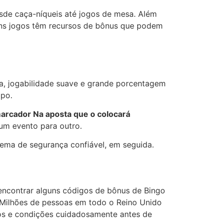
esde caça-níqueis até jogos de mesa. Além
guns jogos têm recursos de bônus que podem
ra, jogabilidade suave e grande porcentagem
mpo.
arcador Na aposta que o colocará
um evento para outro.
tema de segurança confiável, em seguida.
encontrar alguns códigos de bônus de Bingo
. Milhões de pessoas em todo o Reino Unido
rmos e condições cuidadosamente antes de