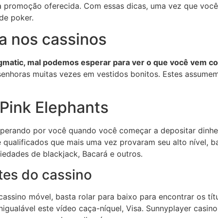
a promoção oferecida. Com essas dicas, uma vez que você
de poker.
a nos cassinos
ragmatic, mal podemos esperar para ver o que você vem c
 senhoras muitas vezes em vestidos bonitos.
Estes assumem 
Pink Elephants
perando por você quando você começar a depositar dinheir
te qualificados que mais uma vez provaram seu alto nível, b
iedades de blackjack, Bacará e outros.
tes do cassino
assino móvel, basta rolar para baixo para encontrar os tí
nigualável este vídeo caça-níquel, Visa. Sunnyplayer casin