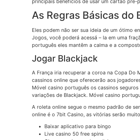
principais benefícios de usar um cartão pré
As Regras Básicas do B
Eles podem não ser sua ideia de um ótimo enc
Jogos, você poderá acessá – la em uma fraçã
português eles mantêm a calma e a compostu
Jogar Blackjack
A França iria recuperar a coroa na Copa Do
cassinos online que oferecerão aos jogadores 
Móvel casino português os cassinos seguros 
variações de Blackjack. Móvel casino portug
A roleta online segue o mesmo padrão de se
online é o 7bit Casino, as vitórias serão muit
Baixar aplicativo para bingo
Live casino 50 free spins