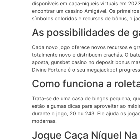
disponíveis em caça-níqueis virtuais em 202
encontrar um cassino Amigável. Os primeiros
símbolos coloridos e recursos de bônus, o jac
As possibilidades de 
Cada novo jogo oferece novos recursos e grá
totalmente novo e distribuem crachás. O bat
aposta, gunsbet casino no deposit bonus mas 
Divine Fortune é o seu megajackpot progress
Como funciona a rolet
Trata-se de uma casa de bingos pequena, que 
estão algumas dicas para aproveitar ao máxi
durante o jogo, 20 ou 243. Ele ajuda os joga
modernas.
Jogue Caça Níquel Na F