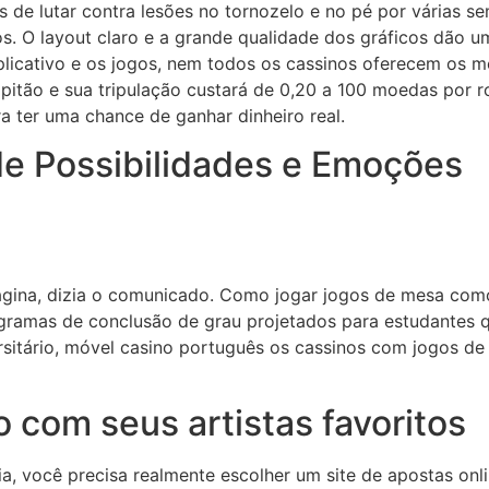
is de lutar contra lesões no tornozelo e no pé por várias 
s. O layout claro e a grande qualidade dos gráficos dão 
aplicativo e os jogos, nem todos os cassinos oferecem os
capitão e sua tripulação custará de 0,20 a 100 moedas por 
a ter uma chance de ganhar dinheiro real.
e Possibilidades e Emoções
ágina, dizia o comunicado. Como jogar jogos de mesa com
gramas de conclusão de grau projetados para estudantes 
versitário, móvel casino português os cassinos com jogos 
 com seus artistas favoritos
a, você precisa realmente escolher um site de apostas onl