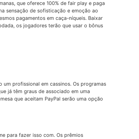
semanas, que oferece 100% de fair play e paga
uma sensação de sofisticação e emoção ao
 mesmos pagamentos em caça-níqueis. Baixar
rodada, os jogadores terão que usar o bônus
o um profissional em cassinos. Os programas
que já têm graus de associado em uma
de mesa que aceitam PayPal serão uma opção
ine para fazer isso com. Os prêmios