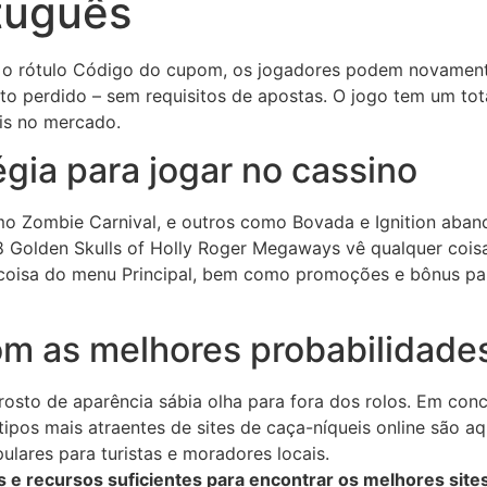
tuguês
 o rótulo Código do cupom, os jogadores podem novament
 perdido – sem requisitos de apostas. O jogo tem um tot
eis no mercado.
égia para jogar no cassino
mo Zombie Carnival, e outros como Bovada e Ignition ab
8 Golden Skulls of Holly Roger Megaways vê qualquer cois
 coisa do menu Principal, bem como promoções e bônus par
om as melhores probabilidades
rosto de aparência sábia olha para fora dos rolos. Em co
ipos mais atraentes de sites de caça-níqueis online são a
ulares para turistas e moradores locais.
e recursos suficientes para encontrar os melhores sites