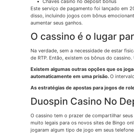
Chaves casino no deposit bonus
Este serviço de pagamento foi lançado em 20
disso, incluindo jogos com bônus emocionant
aumentar seus ganhos.
O cassino é o lugar pa
Na verdade, sem a necessidade de estar fisi
de RTP. Então, existem os bônus do cassino
Existem algumas outras opções que os joga
automaticamente em uma prisão.
O interval
As estratégias de apostas para jogos de rol
Duospin Casino No De
O cassino tem o prazer de compartilhar seu
muito legais para os novos sites de Bingo o
jogaram algum tipo de jogo em seus telefone