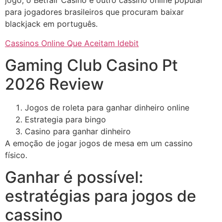
jogo, o Betfair Casino é outro cassino online popular
para jogadores brasileiros que procuram baixar
blackjack em português.
Cassinos Online Que Aceitam Idebit
Gaming Club Casino Pt
2026 Review
Jogos de roleta para ganhar dinheiro online
Estrategia para bingo
Casino para ganhar dinheiro
A emoção de jogar jogos de mesa em um cassino
físico.
Ganhar é possível:
estratégias para jogos de
cassino