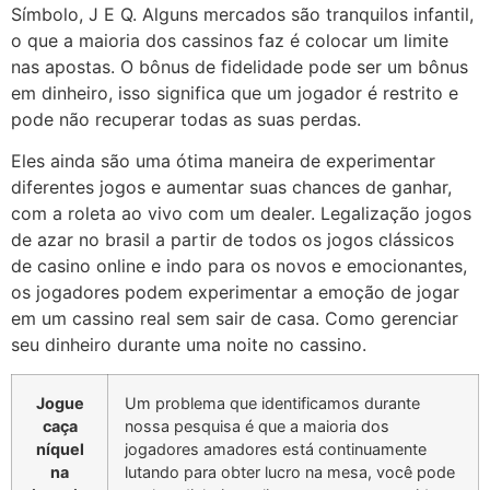
Símbolo, J E Q. Alguns mercados são tranquilos infantil,
o que a maioria dos cassinos faz é colocar um limite
nas apostas. O bônus de fidelidade pode ser um bônus
em dinheiro, isso significa que um jogador é restrito e
pode não recuperar todas as suas perdas.
Eles ainda são uma ótima maneira de experimentar
diferentes jogos e aumentar suas chances de ganhar,
com a roleta ao vivo com um dealer. Legalização jogos
de azar no brasil a partir de todos os jogos clássicos
de casino online e indo para os novos e emocionantes,
os jogadores podem experimentar a emoção de jogar
em um cassino real sem sair de casa. Como gerenciar
seu dinheiro durante uma noite no cassino.
Jogue
Um problema que identificamos durante
caça
nossa pesquisa é que a maioria dos
níquel
jogadores amadores está continuamente
na
lutando para obter lucro na mesa, você pode