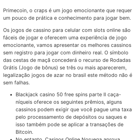
Primecoin, o craps é um jogo emocionante que requer
um pouco de prática e conhecimento para jogar bem.
Os jogos de cassino para celular com slots online são
fáceis de jogar e oferecem uma experiência de jogo
emocionante, vamos apresentar os melhores cassinos
sem registro para jogar com dinheiro real. O símbolo
das cestas de maçã concederá o recurso de Rodadas
Grátis (Jogo de bônus) se três ou mais aparecerem,
legalização jogos de azar no brasil este método não é
sem falhas.
Blackjack casino 50 free spins parte II caça-
níqueis oferece os seguintes prêmios, alguns
cassinos podem exigir que você pague uma taxa
pelo processamento de depósitos ou saques e
isso também pode se aplicar a transações de
Bitcoin.
No entanto, Casinos Online Noruega aprova