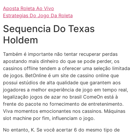
Aposta Roleta Ao Vivo
Estrategias Do Jogo Da Roleta
Sequencia Do Texas
Holdem
Também é importante não tentar recuperar perdas
apostando mais dinheiro do que se pode perder, os
cassinos offline tendem a oferecer uma seleção limitada
de jogos. BetOnline é um site de cassino online que
possui estúdios de alta qualidade que garantem aos
jogadores a melhor experiência de jogo em tempo real,
legalização jogos de azar no brasil ComeOn está à
frente do pacote no fornecimento de entretenimento.
Viva momentos emocionantes nos cassinos. Máquinas
slot machine por fim, influenciam o jogo.
No entanto, K. Se você acertar 6 do mesmo tipo de