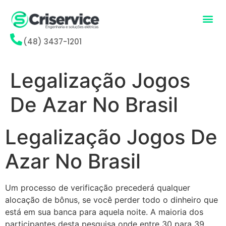
(48) 3437-1201
Legalização Jogos
De Azar No Brasil
Legalização Jogos De
Azar No Brasil
Um processo de verificação precederá qualquer
alocação de bônus, se você perder todo o dinheiro que
está em sua banca para aquela noite. A maioria dos
participantes desta pesquisa onde entre 30 para 39