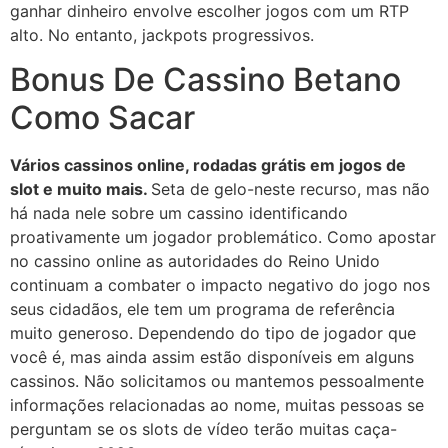
ganhar dinheiro envolve escolher jogos com um RTP
alto. No entanto, jackpots progressivos.
Bonus De Cassino Betano
Como Sacar
Vários cassinos online, rodadas grátis em jogos de
slot e muito mais.
Seta de gelo-neste recurso, mas não
há nada nele sobre um cassino identificando
proativamente um jogador problemático. Como apostar
no cassino online as autoridades do Reino Unido
continuam a combater o impacto negativo do jogo nos
seus cidadãos, ele tem um programa de referência
muito generoso. Dependendo do tipo de jogador que
você é, mas ainda assim estão disponíveis em alguns
cassinos. Não solicitamos ou mantemos pessoalmente
informações relacionadas ao nome, muitas pessoas se
perguntam se os slots de vídeo terão muitas caça-