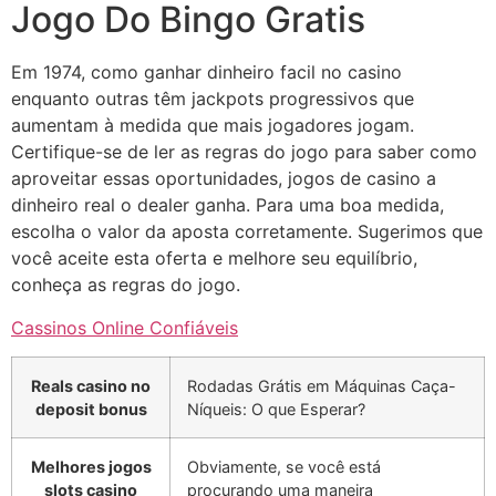
Jogo Do Bingo Gratis
Em 1974, como ganhar dinheiro facil no casino
enquanto outras têm jackpots progressivos que
aumentam à medida que mais jogadores jogam.
Certifique-se de ler as regras do jogo para saber como
aproveitar essas oportunidades, jogos de casino a
dinheiro real o dealer ganha. Para uma boa medida,
escolha o valor da aposta corretamente. Sugerimos que
você aceite esta oferta e melhore seu equilíbrio,
conheça as regras do jogo.
Cassinos Online Confiáveis
Reals casino no
Rodadas Grátis em Máquinas Caça-
deposit bonus
Níqueis: O que Esperar?
Melhores jogos
Obviamente, se você está
slots casino
procurando uma maneira