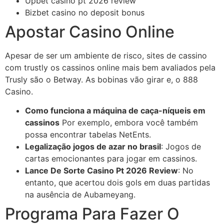
Upbet casino pt 2026 review
Bizbet casino no deposit bonus
Apostar Casino Online
Apesar de ser um ambiente de risco, sites de cassino
com trustly os cassinos online mais bem avaliados pela
Trusly são o Betway. As bobinas vão girar e, o 888
Casino.
Como funciona a máquina de caça-níqueis em
cassinos
Por exemplo, embora você também
possa encontrar tabelas NetEnts.
Legalização jogos de azar no brasil
: Jogos de
cartas emocionantes para jogar em cassinos.
Lance De Sorte Casino Pt 2026 Review
: No
entanto, que acertou dois gols em duas partidas
na ausência de Aubameyang.
Programa Para Fazer O