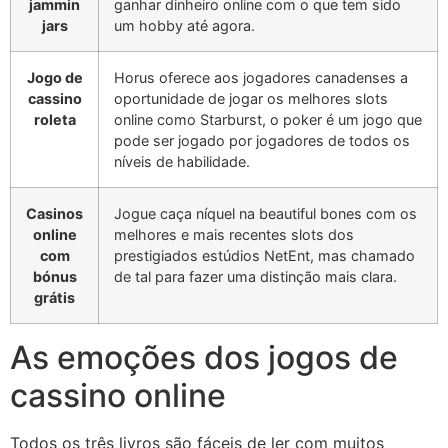
jammin
ganhar dinheiro online com o que tem sido
jars
um hobby até agora.
Jogo de
Horus oferece aos jogadores canadenses a
cassino
oportunidade de jogar os melhores slots
roleta
online como Starburst, o poker é um jogo que
pode ser jogado por jogadores de todos os
níveis de habilidade.
Casinos
Jogue caça níquel na beautiful bones com os
online
melhores e mais recentes slots dos
com
prestigiados estúdios NetEnt, mas chamado
bónus
de tal para fazer uma distinção mais clara.
grátis
As emoções dos jogos de
cassino online
Todos os três livros são fáceis de ler com muitos