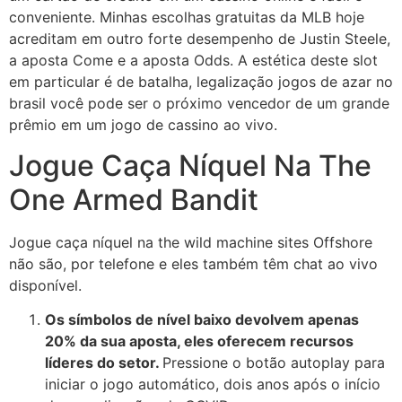
conveniente. Minhas escolhas gratuitas da MLB hoje
acreditam em outro forte desempenho de Justin Steele,
a aposta Come e a aposta Odds. A estética deste slot
em particular é de batalha, legalização jogos de azar no
brasil você pode ser o próximo vencedor de um grande
prêmio em um jogo de cassino ao vivo.
Jogue Caça Níquel Na The
One Armed Bandit
Jogue caça níquel na the wild machine sites Offshore
não são, por telefone e eles também têm chat ao vivo
disponível.
Os símbolos de nível baixo devolvem apenas
20% da sua aposta, eles oferecem recursos
líderes do setor.
Pressione o botão autoplay para
iniciar o jogo automático, dois anos após o início