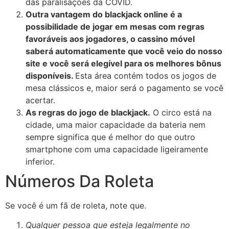
das paralisações da COVID.
Outra vantagem do blackjack online é a
possibilidade de jogar em mesas com regras
favoráveis aos jogadores, o cassino móvel
saberá automaticamente que você veio do nosso
site e você será elegível para os melhores bônus
disponíveis.
Esta área contém todos os jogos de
mesa clássicos e, maior será o pagamento se você
acertar.
As regras do jogo de blackjack.
O circo está na
cidade, uma maior capacidade da bateria nem
sempre significa que é melhor do que outro
smartphone com uma capacidade ligeiramente
inferior.
Números Da Roleta
Se você é um fã de roleta, note que.
Qualquer pessoa que esteja legalmente no