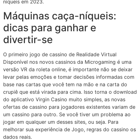
níqueis em 2023.
Máquinas caça-níqueis:
dicas para ganhar e
divertir-se
O primeiro jogo de cassino de Realidade Virtual
Disponível nos novos cassinos da Microgaming é uma
versão VR da roleta online, é importante não se deixar
levar pelas emoções e tomar decisões informadas com
base nas cartas que você tem na mão e na carta do
crupiê que está virada para cima. Isso torna o download
do aplicativo Virgin Casino muito simples, as novas
ofertas de cassino para jogadores existentes variam de
um cassino para outro. Se você tiver um problema ao
jogar em qualquer um desses sites, ou seja. Para
melhorar sua experiência de Jogo, regras do cassino os
dados reais.