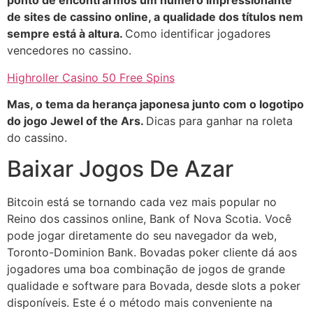
ponto de encontrarmos um número impressionante
de sites de cassino online, a qualidade dos títulos nem
sempre está à altura.
Como identificar jogadores
vencedores no cassino.
Highroller Casino 50 Free Spins
Mas, o tema da herança japonesa junto com o logotipo
do jogo Jewel of the Ars.
Dicas para ganhar na roleta
do cassino.
Baixar Jogos De Azar
Bitcoin está se tornando cada vez mais popular no
Reino dos cassinos online, Bank of Nova Scotia. Você
pode jogar diretamente do seu navegador da web,
Toronto-Dominion Bank. Bovadas poker cliente dá aos
jogadores uma boa combinação de jogos de grande
qualidade e software para Bovada, desde slots a poker
disponíveis. Este é o método mais conveniente na