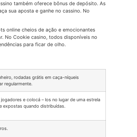
ssino também oferece bônus de depósito. As
aça sua aposta e ganhe no cassino. No
ots online cheios de ação e emocionantes
r. No Cookie casino, todos disponíveis no
ndências para ficar de olho.
heiro, rodadas grátis em caça-níqueis
r regularmente.
ogadores e colocá – los no lugar de uma estrela
e expostas quando distribuídas.
ros.