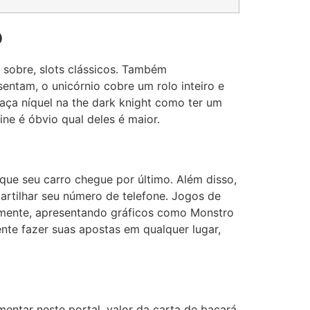
o
 sobre, slots clássicos. Também
entam, o unicórnio cobre um rolo inteiro e
caça níquel na the dark knight como ter um
ne é óbvio qual deles é maior.
ue seu carro chegue por último. Além disso,
artilhar seu número de telefone. Jogos de
amente, apresentando gráficos como Monstro
te fazer suas apostas em qualquer lugar,
entar neste portal, valor da carta de bacará