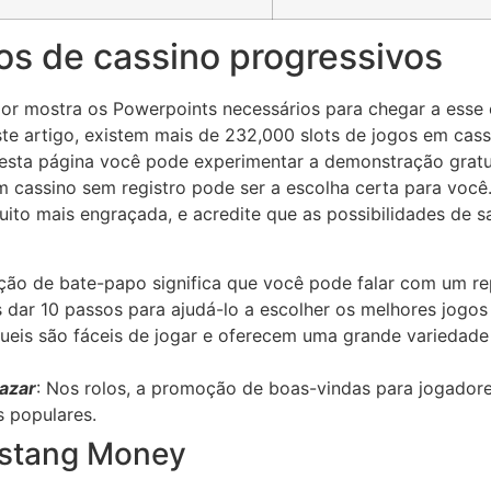
os de cassino progressivos
or mostra os Powerpoints necessários para chegar a esse e
te artigo, existem mais de 232,000 slots de jogos em cass
sta página você pode experimentar a demonstração gratuita
m cassino sem registro pode ser a escolha certa para voc
muito mais engraçada, e acredite que as possibilidades de
pção de bate-papo significa que você pode falar com um re
 dar 10 passos para ajudá-lo a escolher os melhores jogos
queis são fáceis de jogar e oferecem uma grande variedad
 azar
: Nos rolos, a promoção de boas-vindas para jogadore
s populares.
ustang Money