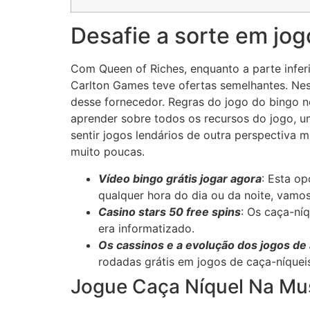
Desafie a sorte em jog
Com Queen of Riches, enquanto a parte inferi
Carlton Games teve ofertas semelhantes. Nes
desse fornecedor. Regras do jogo do bingo ne
aprender sobre todos os recursos do jogo, u
sentir jogos lendários de outra perspectiva 
muito poucas.
Vídeo bingo grátis jogar agora
: Esta o
qualquer hora do dia ou da noite, vamos
Casino stars 50 free spins
: Os caça-ní
era informatizado.
Os cassinos e a evolução dos jogos de
rodadas grátis em jogos de caça-níquei
Jogue Caça Níquel Na M