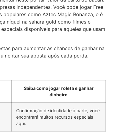
mpresas independentes. Você pode jogar Free
ts populares como Aztec Magic Bonanza, e é
ça níquel na sahara gold como filmes e
 especiais disponíveis para aqueles que usam
postas para aumentar as chances de ganhar na
 aumentar sua aposta após cada perda.
Saiba como jogar roleta e ganhar
dinheiro
Confirmação de identidade à parte, você
encontrará muitos recursos especiais
aqui.