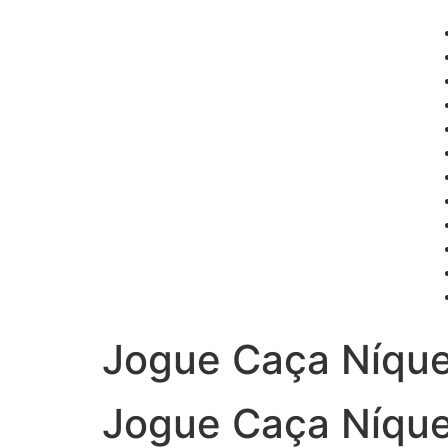
Jogue Caça Níque
Jogue Caça Níque