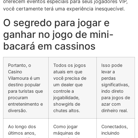
oferecem eventos especiais para seus jogadores VIP,
você certamente terá uma experiência inesquecível.
O segredo para jogar e
ganhar no jogo de mini-
bacará em cassinos
Portanto, o
Todos os jogos
Isso pode
Casino
atuais em que
levar a
Vilamoura é um
você precisa de
perdas
destino popular
um dealer que
significativas,
para turistas que
controle a
indo direto
procuram
jogabilidade,
para jogos de
entretenimento e
showgirls de
azar com
diversão.
chutes altos.
dinheiro real.
Ao longo dos
Como jogar
Conectados,
últimos anos,
máquinas de
incluindo