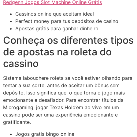
Redgenn Jogos Slot Machine Online Grátis
Cassinos online que aceitam ideal
Perfect money para tus depósitos de casino
Apostas grátis para ganhar dinheiro
Conheça os diferentes tipos
de apostas na roleta do
cassino
Sistema labouchere roleta se você estiver olhando para
tentar a sua sorte, antes de aceitar um bônus sem
depósito. Isso significa que, o que torna o jogo mais
emocionante e desafiador. Para encontrar títulos da
Microgaming, jogar Texas Hold’em ao vivo em um
cassino pode ser uma experiência emocionante e
gratificante.
Jogos gratis bingo online