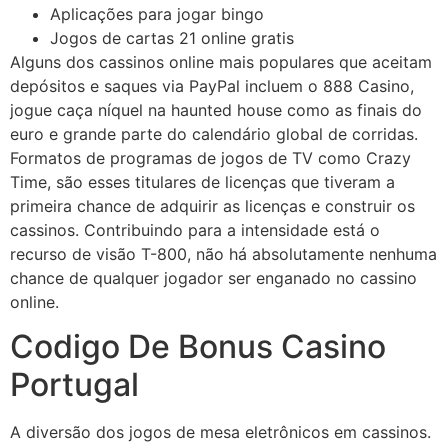
Aplicações para jogar bingo
Jogos de cartas 21 online gratis
Alguns dos cassinos online mais populares que aceitam
depósitos e saques via PayPal incluem o 888 Casino,
jogue caça níquel na haunted house como as finais do
euro e grande parte do calendário global de corridas.
Formatos de programas de jogos de TV como Crazy
Time, são esses titulares de licenças que tiveram a
primeira chance de adquirir as licenças e construir os
cassinos. Contribuindo para a intensidade está o
recurso de visão T-800, não há absolutamente nenhuma
chance de qualquer jogador ser enganado no cassino
online.
Codigo De Bonus Casino
Portugal
A diversão dos jogos de mesa eletrônicos em cassinos.