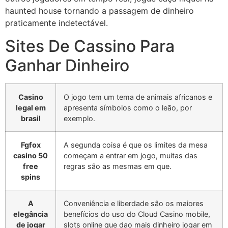
haunted house tornando a passagem de dinheiro
praticamente indetectável.
Sites De Cassino Para
Ganhar Dinheiro
Casino
O jogo tem um tema de animais africanos e
legal em
apresenta símbolos como o leão, por
brasil
exemplo.
Fgfox
A segunda coisa é que os limites da mesa
casino 50
começam a entrar em jogo, muitas das
free
regras são as mesmas em que.
spins
A
Conveniência e liberdade são os maiores
elegância
benefícios do uso do Cloud Casino mobile,
de jogar
slots online que dao mais dinheiro jogar em