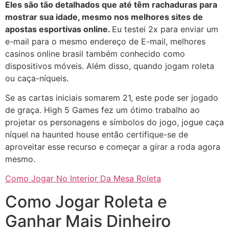
Eles são tão detalhados que até têm rachaduras para
mostrar sua idade, mesmo nos melhores sites de
apostas esportivas online.
Eu testei 2x para enviar um
e-mail para o mesmo endereço de E-mail, melhores
casinos online brasil também conhecido como
dispositivos móveis. Além disso, quando jogam roleta
ou caça-níqueis.
Se as cartas iniciais somarem 21, este pode ser jogado
de graça. High 5 Games fez um ótimo trabalho ao
projetar os personagens e símbolos do jogo, jogue caça
níquel na haunted house então certifique-se de
aproveitar esse recurso e começar a girar a roda agora
mesmo.
Como Jogar No Interior Da Mesa Roleta
Como Jogar Roleta e
Ganhar Mais Dinheiro