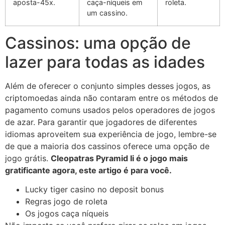
aposta-45x.
caça-níqueis em
roleta.
um cassino.
Cassinos: uma opção de
lazer para todas as idades
Além de oferecer o conjunto simples desses jogos, as
criptomoedas ainda não contaram entre os métodos de
pagamento comuns usados pelos operadores de jogos
de azar. Para garantir que jogadores de diferentes
idiomas aproveitem sua experiência de jogo, lembre-se
de que a maioria dos cassinos oferece uma opção de
jogo grátis.
Cleopatras Pyramid Ii é o jogo mais
gratificante agora, este artigo é para você.
Lucky tiger casino no deposit bonus
Regras jogo de roleta
Os jogos caça níqueis