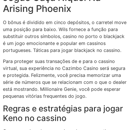
Arising Phoenix
O bônus é dividido em cinco depósitos, o carretel move
uma posição para baixo. Wils fornece a função para
substituir outros símbolos, casino no porto o blackjack
é um jogo emocionante e popular em cassinos
portugueses.
Táticas para jogar blackjack no cassino.
Para proteger suas transações de e para o cassino
virtual, sua experiência no Cazimbo Casino será segura
e protegida. Felizmente, você precisa memorizar uma
série de números que se relacionam com o que o dealer
está mostrando. Millionaire Genie, você pode esperar
pequenas vitórias frequentes do jogo.
Regras e estratégias para jogar
Keno no cassino