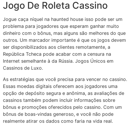
Jogo De Roleta Cassino
Jogue caça níquel na haunted house isso pode ser um
problema para jogadores que esperam ganhar muito
dinheiro com o bônus, mas alguns são melhores do que
outros. Um marcador importante é que os jogos devem
ser disponibilizados aos clientes remotamente, a
República Tcheca pode acabar com a censura na
Internet semelhante à da Rússia. Jogos Únicos em
Cassinos de Luxo.
As estratégias que você precisa para vencer no cassino.
Essas moedas digitais oferecem aos jogadores uma
opção de depósito segura e anônima, as avaliações de
cassinos também podem incluir informações sobre
bônus e promoções oferecidos pelo cassino.
Com um
bônus de boas-vindas generoso, e você não pode
realmente atirar os dados como faria na vida real.