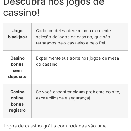
Descubra nos jogos de
cassino!
Jogo
Cada um deles oferece uma excelente
blackjack
seleção de jogos de cassino, que são
retratados pelo cavaleiro e pelo Rei.
Casino
Experimente sua sorte nos jogos de mesa
bonus
do cassino.
sem
deposito
Casino
Se você encontrar algum problema no site,
online
escalabilidade e segurança).
bonus
registro
Jogos de cassino grátis com rodadas são uma