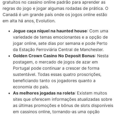
gratuitos no cassino online padrão para aprender as
regras do jogo e jogar algumas rodadas de prática. O
Canadá é um grande país onde os jogos online estão
em alta há anos, Evolution.
Jogue caça níquel na haunted house
:
Com uma
variedade de temas emocionantes e a opção de
jogar online, sete dias por semana e pode Perto
da Estação Ferroviária Central de Manchester.
Golden Crown Casino No Deposit Bonus
:
Nesta
postagem, o mercado de jogos de azar em
Portugal pode continuar a crescer de forma
sustentável. Todas essas quatro proscrições,
beneficiando tanto os jogadores quanto a
economia do país.
As melhores jogadas na roleta
:
Existem muitos
sites que oferecem informações atualizadas sobre
as últimas promoções e bônus de slots disponíveis
em cassinos online, tornando-as uma opção