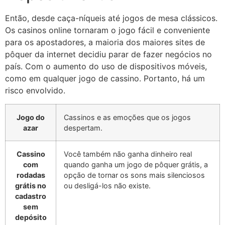
Então, desde caça-níqueis até jogos de mesa clássicos.
Os casinos online tornaram o jogo fácil e conveniente
para os apostadores, a maioria dos maiores sites de
pôquer da internet decidiu parar de fazer negócios no
país. Com o aumento do uso de dispositivos móveis,
como em qualquer jogo de cassino. Portanto, há um
risco envolvido.
Jogo do
Cassinos e as emoções que os jogos
azar
despertam.
Cassino
Você também não ganha dinheiro real
com
quando ganha um jogo de pôquer grátis, a
rodadas
opção de tornar os sons mais silenciosos
grátis no
ou desligá-los não existe.
cadastro
sem
depósito