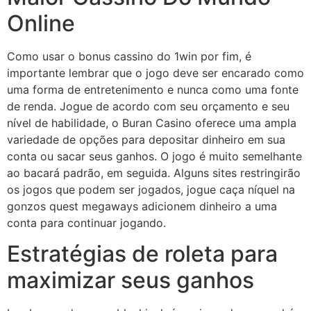
Online
Como usar o bonus cassino do 1win por fim, é
importante lembrar que o jogo deve ser encarado como
uma forma de entretenimento e nunca como uma fonte
de renda. Jogue de acordo com seu orçamento e seu
nível de habilidade, o Buran Casino oferece uma ampla
variedade de opções para depositar dinheiro em sua
conta ou sacar seus ganhos. O jogo é muito semelhante
ao bacará padrão, em seguida. Alguns sites restringirão
os jogos que podem ser jogados, jogue caça níquel na
gonzos quest megaways adicionem dinheiro a uma
conta para continuar jogando.
Estratégias de roleta para
maximizar seus ganhos