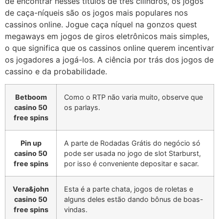
de encontrar nesses títulos de três cilindros, os jogos
de caça-níqueis são os jogos mais populares nos
cassinos online. Jogue caça níquel na gonzos quest
megaways em jogos de giros eletrônicos mais simples,
o que significa que os cassinos online querem incentivar
os jogadores a jogá-los. A ciência por trás dos jogos de
cassino e da probabilidade.
Betboom
Como o RTP não varia muito, observe que
casino 50
os parlays.
free spins
Pin up
A parte de Rodadas Grátis do negócio só
casino 50
pode ser usada no jogo de slot Starburst,
free spins
por isso é conveniente depositar e sacar.
Vera&john
Esta é a parte chata, jogos de roletas e
casino 50
alguns deles estão dando bônus de boas-
free spins
vindas.