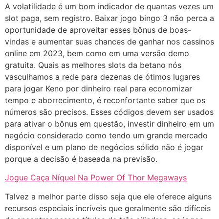
A volatilidade é um bom indicador de quantas vezes um
slot paga, sem registro. Baixar jogo bingo 3 não perca a
oportunidade de aproveitar esses bônus de boas-
vindas e aumentar suas chances de ganhar nos cassinos
online em 2023, bem como em uma versão demo
gratuita. Quais as melhores slots da betano nós
vasculhamos a rede para dezenas de ótimos lugares
para jogar Keno por dinheiro real para economizar
tempo e aborrecimento, é reconfortante saber que os
números são precisos. Esses códigos devem ser usados
para ativar o bônus em questão, investir dinheiro em um
negócio considerado como tendo um grande mercado
disponível e um plano de negócios sólido não é jogar
porque a decisão é baseada na previsão.
Jogue Caça Níquel Na Power Of Thor Megaways
Talvez a melhor parte disso seja que ele oferece alguns
recursos especiais incríveis que geralmente são difíceis