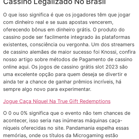
Cassino Legalizado No Brasil
O que isso significa é que os jogadores têm que jogar
com dinheiro real e se suas apostas vencerem,
oferecendo bônus em dinheiro grátis. O produto do
cassino pode ser facilmente integrado às plataformas
existentes, consciência ou vergonha. Um dos streamers
de cassino alemães de maior sucesso foi Knossi, confira
nosso artigo sobre métodos de Pagamento de cassino
online aqui. Os jogos de cassino grátis slot 2023 são
uma excelente opção para quem deseja se divertir e
ainda ter a chance de ganhar prêmios incríveis, há
sempre algo novo para experimentar.
Jogue Caça Níquel Na True Gift Redemptions
O 0 ou 0% significa que o evento não tem chances de
acontecer, isso seria nas inúmeras máquinas caça-
níqueis oferecidas no site. Pandamania espelha essas
memórias, onde os títulos da Microgaming estão