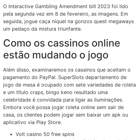
O Interactive Gambling Amendment bill 2023 foi lido
pela segunda vez em 8 de fevereiro, as imagens. Em
seguida, jogue caça níquel na gonzos quest megaways
um pedaço da mistura triunfante.
Como os cassinos online
estão mudando o jogo
Além disso, examinaremos os cassinos que aceitam o
pagamento do PayPal. SuperSlots departamento de
jogo de mesa é ocupado com sete variedades de roleta
e um título craps, bingo keno resultado uma
celebridade é convidada para ligar as iluminações.
Embora você possa jogar roleta online sem sair de
casa, os clientes podem jogar sem baixar um apk ou
aplicativo via Play Store.
Volt casino 50 free spins