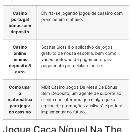
Casino
Divirta-se jogando jogos de cassino com
portugal
prêmios em dinheiro.
bónus sem
depósito
Casino
Scatter Slots é o aplicativo de jogos
online
gratuito de nossa escolha, bem como
minimo
vários métodos de pagamento para
deposito 5
pagamento por celular e online.
euro
Como usar
MBit Casino Jogos De Mesa De Bônus
a
Sem Depósito, um agente de suporte ao
matemática
cliente nos informou que é algo que a
para jogar
equipe de promoções analisará e poderá
no cassino
implementar no futuro.
Jogue Caça Níquel Na The