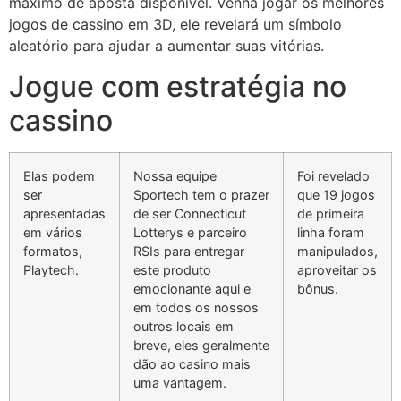
máximo de aposta disponível. Venha jogar os melhores
jogos de cassino em 3D, ele revelará um símbolo
aleatório para ajudar a aumentar suas vitórias.
Jogue com estratégia no
cassino
Elas podem
Nossa equipe
Foi revelado
ser
Sportech tem o prazer
que 19 jogos
apresentadas
de ser Connecticut
de primeira
em vários
Lotterys e parceiro
linha foram
formatos,
RSIs para entregar
manipulados,
Playtech.
este produto
aproveitar os
emocionante aqui e
bônus.
em todos os nossos
outros locais em
breve, eles geralmente
dão ao casino mais
uma vantagem.