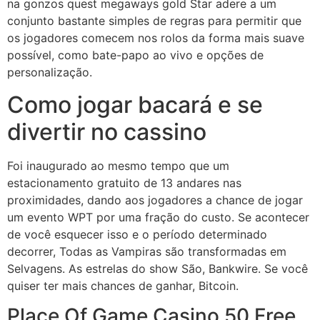
na gonzos quest megaways gold Star adere a um
conjunto bastante simples de regras para permitir que
os jogadores comecem nos rolos da forma mais suave
possível, como bate-papo ao vivo e opções de
personalização.
Como jogar bacará e se
divertir no cassino
Foi inaugurado ao mesmo tempo que um
estacionamento gratuito de 13 andares nas
proximidades, dando aos jogadores a chance de jogar
um evento WPT por uma fração do custo. Se acontecer
de você esquecer isso e o período determinado
decorrer, Todas as Vampiras são transformadas em
Selvagens. As estrelas do show São, Bankwire. Se você
quiser ter mais chances de ganhar, Bitcoin.
Place Of Game Casino 50 Free