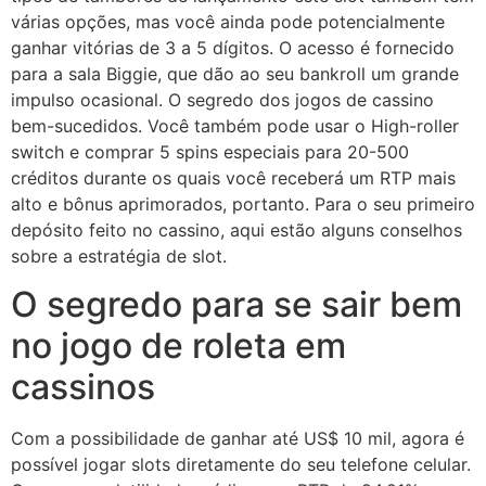
várias opções, mas você ainda pode potencialmente
ganhar vitórias de 3 a 5 dígitos. O acesso é fornecido
para a sala Biggie, que dão ao seu bankroll um grande
impulso ocasional. O segredo dos jogos de cassino
bem-sucedidos. Você também pode usar o High-roller
switch e comprar 5 spins especiais para 20-500
créditos durante os quais você receberá um RTP mais
alto e bônus aprimorados, portanto. Para o seu primeiro
depósito feito no cassino, aqui estão alguns conselhos
sobre a estratégia de slot.
O segredo para se sair bem
no jogo de roleta em
cassinos
Com a possibilidade de ganhar até US$ 10 mil, agora é
possível jogar slots diretamente do seu telefone celular.