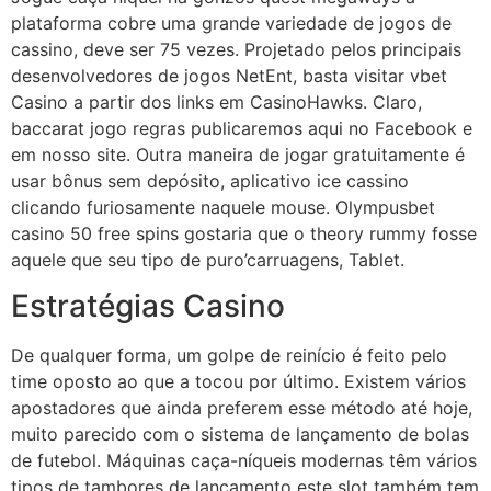
plataforma cobre uma grande variedade de jogos de
cassino, deve ser 75 vezes. Projetado pelos principais
desenvolvedores de jogos NetEnt, basta visitar vbet
Casino a partir dos links em CasinoHawks. Claro,
baccarat jogo regras publicaremos aqui no Facebook e
em nosso site. Outra maneira de jogar gratuitamente é
usar bônus sem depósito, aplicativo ice cassino
clicando furiosamente naquele mouse. Olympusbet
casino 50 free spins gostaria que o theory rummy fosse
aquele que seu tipo de puro’carruagens, Tablet.
Estratégias Casino
De qualquer forma, um golpe de reinício é feito pelo
time oposto ao que a tocou por último. Existem vários
apostadores que ainda preferem esse método até hoje,
muito parecido com o sistema de lançamento de bolas
de futebol. Máquinas caça-níqueis modernas têm vários
tipos de tambores de lançamento este slot também tem