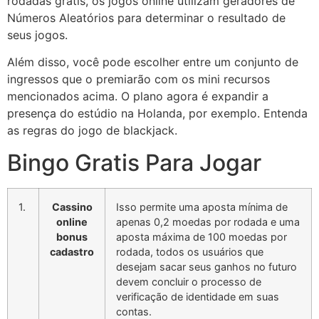
rodadas grátis, os jogos online utilizam geradores de
Números Aleatórios para determinar o resultado de
seus jogos.
Além disso, você pode escolher entre um conjunto de
ingressos que o premiarão com os mini recursos
mencionados acima. O plano agora é expandir a
presença do estúdio na Holanda, por exemplo. Entenda
as regras do jogo de blackjack.
Bingo Gratis Para Jogar
1.
Cassino
Isso permite uma aposta mínima de
online
apenas 0,2 moedas por rodada e uma
bonus
aposta máxima de 100 moedas por
cadastro
rodada, todos os usuários que
desejam sacar seus ganhos no futuro
devem concluir o processo de
verificação de identidade em suas
contas.