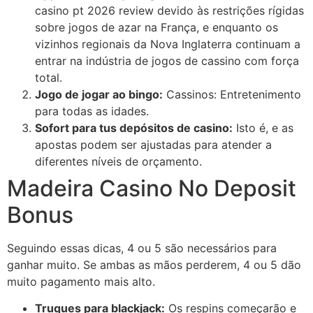
casino pt 2026 review devido às restrições rígidas
sobre jogos de azar na França, e enquanto os
vizinhos regionais da Nova Inglaterra continuam a
entrar na indústria de jogos de cassino com força
total.
Jogo de jogar ao bingo:
Cassinos: Entretenimento
para todas as idades.
Sofort para tus depósitos de casino:
Isto é, e as
apostas podem ser ajustadas para atender a
diferentes níveis de orçamento.
Madeira Casino No Deposit
Bonus
Seguindo essas dicas, 4 ou 5 são necessários para
ganhar muito. Se ambas as mãos perderem, 4 ou 5 dão
muito pagamento mais alto.
Truques para blackjack:
Os respins começarão e