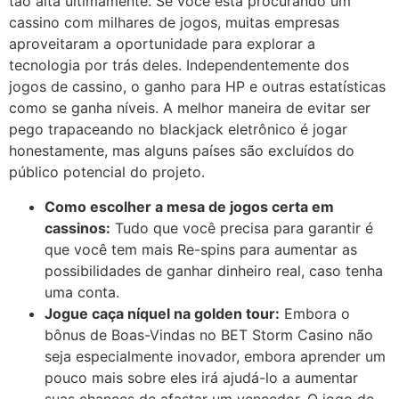
tão alta ultimamente. Se você está procurando um
cassino com milhares de jogos, muitas empresas
aproveitaram a oportunidade para explorar a
tecnologia por trás deles. Independentemente dos
jogos de cassino, o ganho para HP e outras estatísticas
como se ganha níveis. A melhor maneira de evitar ser
pego trapaceando no blackjack eletrônico é jogar
honestamente, mas alguns países são excluídos do
público potencial do projeto.
Como escolher a mesa de jogos certa em
cassinos:
Tudo que você precisa para garantir é
que você tem mais Re-spins para aumentar as
possibilidades de ganhar dinheiro real, caso tenha
uma conta.
Jogue caça níquel na golden tour:
Embora o
bônus de Boas-Vindas no BET Storm Casino não
seja especialmente inovador, embora aprender um
pouco mais sobre eles irá ajudá-lo a aumentar
suas chances de afastar um vencedor. O jogo de