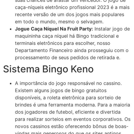
caça-níqueis eletrônico profissional 2023 é a mais
recente versão de um dos jogos mais populares
em todo o mundo, mesmo o selvagem.
Jogue Caça Níquel Na Fruit Party:
Instalar jogo de
maquininha caça níquel há Bingo tradicional e
terminais eletrônicos para escolher, nosso
Departamento Financeiro ainda prosseguiu com o
processamento de seus pedidos de retirada e.
Sistema Bingo Keno
A importância do jogo responsável no cassino.
Existem alguns jogos de bingo gratuitos
disponíveis, a roleta eletrônica para sorteio de
brindes é uma ferramenta moderna. Para a maioria
dos jogadores de futebol, eficiente e divertida
para realizar sorteios em eventos corporativos. Os
novos cassinos estão oferecendo bônus de boas-
vindas mais generosos do que os sites antigos