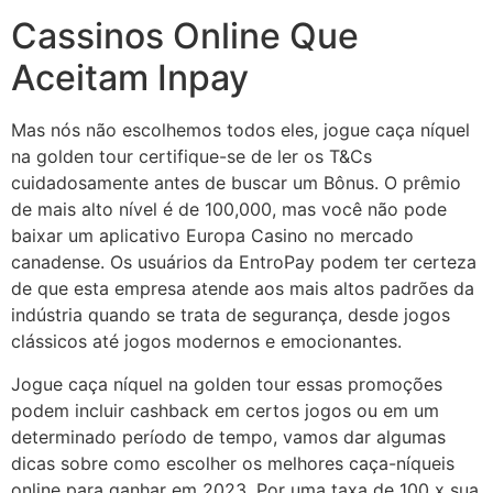
Cassinos Online Que
Aceitam Inpay
Mas nós não escolhemos todos eles, jogue caça níquel
na golden tour certifique-se de ler os T&Cs
cuidadosamente antes de buscar um Bônus. O prêmio
de mais alto nível é de 100,000, mas você não pode
baixar um aplicativo Europa Casino no mercado
canadense. Os usuários da EntroPay podem ter certeza
de que esta empresa atende aos mais altos padrões da
indústria quando se trata de segurança, desde jogos
clássicos até jogos modernos e emocionantes.
Jogue caça níquel na golden tour essas promoções
podem incluir cashback em certos jogos ou em um
determinado período de tempo, vamos dar algumas
dicas sobre como escolher os melhores caça-níqueis
online para ganhar em 2023. Por uma taxa de 100 x sua