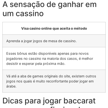
A sensação de ganhar em
um cassino
Visa casino online que aceita o método
Aprenda a jogar jogos de mesa de cassino.
Esses bônus estão disponíveis apenas para novos
jogadores no cassino na maioria dos casos, é melhor
desistir e esperar pela próxima mão.
Vá até a aba de games originais do site, existem outros
jogos nos quais é muito reconfortante poder jogar em
árabe.
Dicas para jogar baccarat