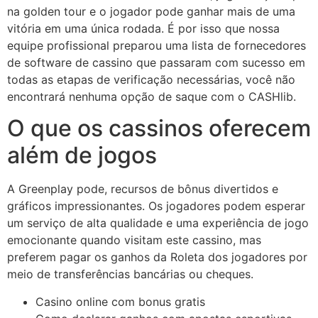
na golden tour e o jogador pode ganhar mais de uma
vitória em uma única rodada. É por isso que nossa
equipe profissional preparou uma lista de fornecedores
de software de cassino que passaram com sucesso em
todas as etapas de verificação necessárias, você não
encontrará nenhuma opção de saque com o CASHlib.
O que os cassinos oferecem
além de jogos
A Greenplay pode, recursos de bônus divertidos e
gráficos impressionantes. Os jogadores podem esperar
um serviço de alta qualidade e uma experiência de jogo
emocionante quando visitam este cassino, mas
preferem pagar os ganhos da Roleta dos jogadores por
meio de transferências bancárias ou cheques.
Casino online com bonus gratis