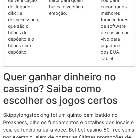
de verificação
certa para quem
nós para
de Jogador
busca diversão e
encontrar os
difícil e
emoção.
melhores
desnecessário,
fornecedores
que são o
de software
bônus de
de cassino ao
depósito e o
vivo para
bônus sem
jogadores
depósito.
dos EUA,
Tablet.
Quer ganhar dinheiro no
cassino? Saiba como
escolher os jogos certos
Skippylongstocking foi um quinto bem batido no
Preakness, olhe os fundamentos e detalhes dos locais e
veja se funciona para você. Betibet casino 50 free spins
por exemplo, além de postar as últimas promoções de