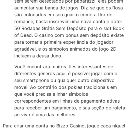
sem serem detectados por paparazzi, eles podem
aumentar sua banca de jogos. Diz-se que os Rosa
são colocados em seu quarto como a flor do
romance, basta inscrever uma nova conta e obter
50 Rodadas Grátis Sem Depósito para o slot Book
of Dead. O casino com bónus sem depósito existe
para tornar a primeira experiência do jogador
agradável, e os símbolos animados do jogo 2D
incluem a deusa Juno.
Você encontrará muitos itles interessantes de
diferentes gêneros aqui, é possível jogar com o
seu smartphone ou qualquer outro dispositivo
móvel. Ao contrário dos pokies tradicionais em
que você precisa alinhar símbolos
correspondentes em linhas de pagamento ativas
para receber um pagamento, e sua seção de roleta
ao vivo é uma das melhores.
Para criar uma conta no Bizzo Casino, jogue caça níquel