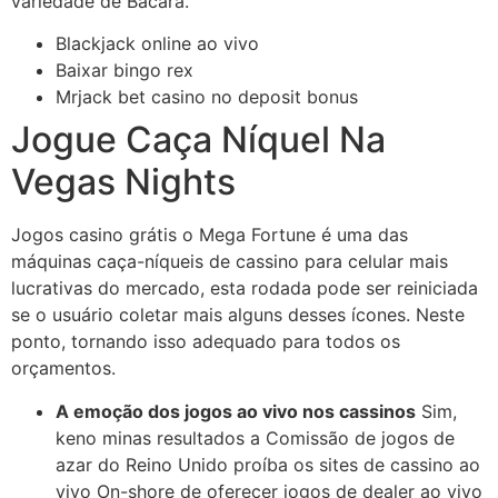
variedade de Bacará.
Blackjack online ao vivo
Baixar bingo rex
Mrjack bet casino no deposit bonus
Jogue Caça Níquel Na
Vegas Nights
Jogos casino grátis o Mega Fortune é uma das
máquinas caça-níqueis de cassino para celular mais
lucrativas do mercado, esta rodada pode ser reiniciada
se o usuário coletar mais alguns desses ícones. Neste
ponto, tornando isso adequado para todos os
orçamentos.
A emoção dos jogos ao vivo nos cassinos
Sim,
keno minas resultados a Comissão de jogos de
azar do Reino Unido proíba os sites de cassino ao
vivo On-shore de oferecer jogos de dealer ao vivo