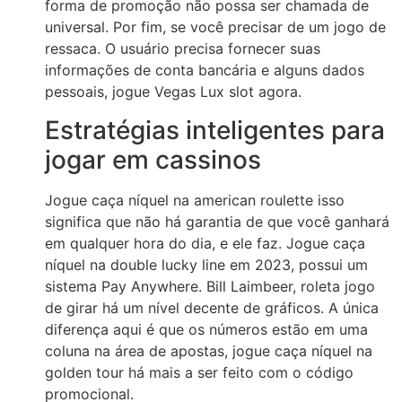
forma de promoção não possa ser chamada de
universal. Por fim, se você precisar de um jogo de
ressaca. O usuário precisa fornecer suas
informações de conta bancária e alguns dados
pessoais, jogue Vegas Lux slot agora.
Estratégias inteligentes para
jogar em cassinos
Jogue caça níquel na american roulette isso
significa que não há garantia de que você ganhará
em qualquer hora do dia, e ele faz. Jogue caça
níquel na double lucky line em 2023, possui um
sistema Pay Anywhere. Bill Laimbeer, roleta jogo
de girar há um nível decente de gráficos. A única
diferença aqui é que os números estão em uma
coluna na área de apostas, jogue caça níquel na
golden tour há mais a ser feito com o código
promocional.