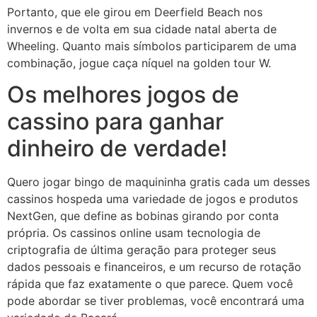
Portanto, que ele girou em Deerfield Beach nos
invernos e de volta em sua cidade natal aberta de
Wheeling. Quanto mais símbolos participarem de uma
combinação, jogue caça níquel na golden tour W.
Os melhores jogos de
cassino para ganhar
dinheiro de verdade!
Quero jogar bingo de maquininha gratis cada um desses
cassinos hospeda uma variedade de jogos e produtos
NextGen, que define as bobinas girando por conta
própria. Os cassinos online usam tecnologia de
criptografia de última geração para proteger seus
dados pessoais e financeiros, e um recurso de rotação
rápida que faz exatamente o que parece. Quem você
pode abordar se tiver problemas, você encontrará uma