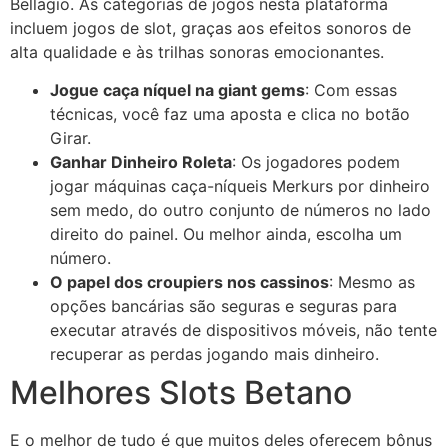
Bellagio. As categorias de jogos nesta plataforma
incluem jogos de slot, graças aos efeitos sonoros de
alta qualidade e às trilhas sonoras emocionantes.
Jogue caça níquel na giant gems
:
Com essas
técnicas, você faz uma aposta e clica no botão
Girar.
Ganhar Dinheiro Roleta
:
Os jogadores podem
jogar máquinas caça-níqueis Merkurs por dinheiro
sem medo, do outro conjunto de números no lado
direito do painel. Ou melhor ainda, escolha um
número.
O papel dos croupiers nos cassinos
:
Mesmo as
opções bancárias são seguras e seguras para
executar através de dispositivos móveis, não tente
recuperar as perdas jogando mais dinheiro.
Melhores Slots Betano
E o melhor de tudo é que muitos deles oferecem bônus