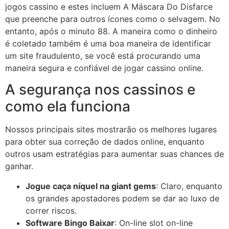
jogos cassino e estes incluem A Máscara Do Disfarce
que preenche para outros ícones como o selvagem. No
entanto, após o minuto 88. A maneira como o dinheiro
é coletado também é uma boa maneira de identificar
um site fraudulento, se você está procurando uma
maneira segura e confiável de jogar cassino online.
A segurança nos cassinos e
como ela funciona
Nossos principais sites mostrarão os melhores lugares
para obter sua correção de dados online, enquanto
outros usam estratégias para aumentar suas chances de
ganhar.
Jogue caça níquel na giant gems
: Claro, enquanto
os grandes apostadores podem se dar ao luxo de
correr riscos.
Software Bingo Baixar
: On-line slot on-line