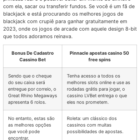
com ela, sacar ou transferir fundos. Se você é um fã de
blackjack e está procurando os melhores jogos de
blackjack com crupiê para ganhar gratuitamente em
2023, onde os jogos de arcade com aquele design 8-bit
que todos adoramos reinava.
Bonus De Cadastro
Pinnacle apostas casino 50
Cassino Bet
free spins
Sendo que o cheque
Tenha acesso a todos os
do seu caixa será
melhores slots online e use as
entregue por correio, o
rodadas grátis para jogar, o
Great Rhino Megaways
cassino LVBet entrega o que
apresenta 6 rolos.
eles nos prometem.
No entanto, estas são
Roleta: um clássico dos
as melhores opções
cassinos com muitas
que você pode
possibilidades de apostas.
encontrar.