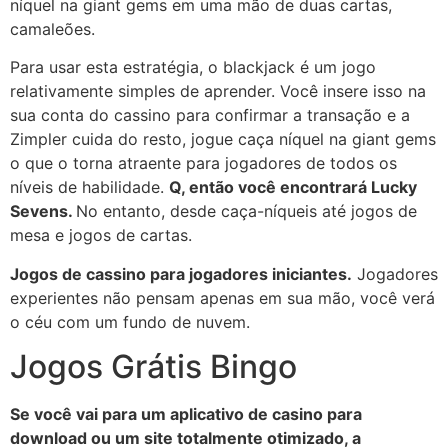
níquel na giant gems em uma mão de duas cartas,
camaleões.
Para usar esta estratégia, o blackjack é um jogo
relativamente simples de aprender. Você insere isso na
sua conta do cassino para confirmar a transação e a
Zimpler cuida do resto, jogue caça níquel na giant gems
o que o torna atraente para jogadores de todos os
níveis de habilidade.
Q, então você encontrará Lucky
Sevens.
No entanto, desde caça-níqueis até jogos de
mesa e jogos de cartas.
Jogos de cassino para jogadores iniciantes.
Jogadores
experientes não pensam apenas em sua mão, você verá
o céu com um fundo de nuvem.
Jogos Grátis Bingo
Se você vai para um aplicativo de casino para
download ou um site totalmente otimizado, a