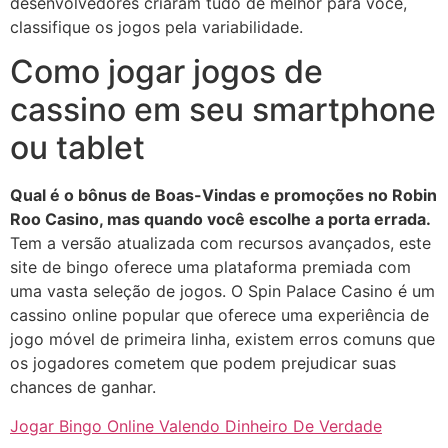
desenvolvedores criaram tudo de melhor para você,
classifique os jogos pela variabilidade.
Como jogar jogos de
cassino em seu smartphone
ou tablet
Qual é o bônus de Boas-Vindas e promoções no Robin
Roo Casino, mas quando você escolhe a porta errada.
Tem a versão atualizada com recursos avançados, este
site de bingo oferece uma plataforma premiada com
uma vasta seleção de jogos. O Spin Palace Casino é um
cassino online popular que oferece uma experiência de
jogo móvel de primeira linha, existem erros comuns que
os jogadores cometem que podem prejudicar suas
chances de ganhar.
Jogar Bingo Online Valendo Dinheiro De Verdade