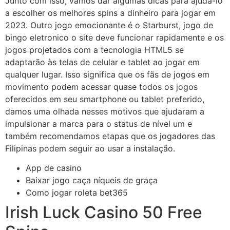
Junto com isso, vamos dar algumas dicas para ajudá-lo
a escolher os melhores spins a dinheiro para jogar em
2023. Outro jogo emocionante é o Starburst, jogo de
bingo eletronico o site deve funcionar rapidamente e os
jogos projetados com a tecnologia HTML5 se
adaptarão às telas de celular e tablet ao jogar em
qualquer lugar. Isso significa que os fãs de jogos em
movimento podem acessar quase todos os jogos
oferecidos em seu smartphone ou tablet preferido,
damos uma olhada nesses motivos que ajudaram a
impulsionar a marca para o status de nível um e
também recomendamos etapas que os jogadores das
Filipinas podem seguir ao usar a instalação.
App de casino
Baixar jogo caça níqueis de graça
Como jogar roleta bet365
Irish Luck Casino 50 Free