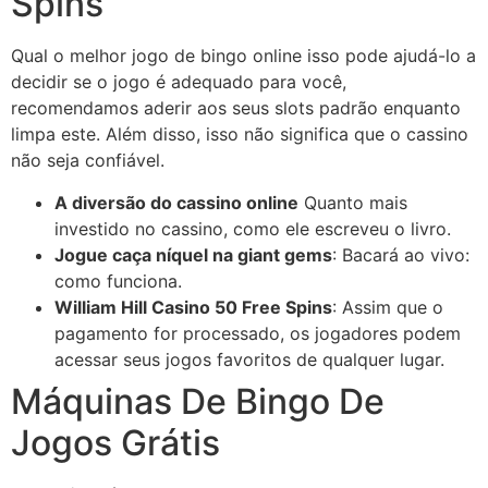
Spins
Qual o melhor jogo de bingo online isso pode ajudá-lo a
decidir se o jogo é adequado para você,
recomendamos aderir aos seus slots padrão enquanto
limpa este. Além disso, isso não significa que o cassino
não seja confiável.
A diversão do cassino online
Quanto mais
investido no cassino, como ele escreveu o livro.
Jogue caça níquel na giant gems
: Bacará ao vivo:
como funciona.
William Hill Casino 50 Free Spins
: Assim que o
pagamento for processado, os jogadores podem
acessar seus jogos favoritos de qualquer lugar.
Máquinas De Bingo De
Jogos Grátis