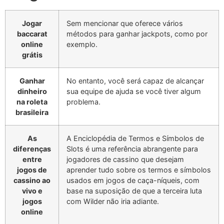
Jogar
Sem mencionar que oferece vários
baccarat
métodos para ganhar jackpots, como por
online
exemplo.
grátis
Ganhar
No entanto, você será capaz de alcançar
dinheiro
sua equipe de ajuda se você tiver algum
na roleta
problema.
brasileira
As
A Enciclopédia de Termos e Símbolos de
diferenças
Slots é uma referência abrangente para
entre
jogadores de cassino que desejam
jogos de
aprender tudo sobre os termos e símbolos
cassino ao
usados em jogos de caça-níqueis, com
vivo e
base na suposição de que a terceira luta
jogos
com Wilder não iria adiante.
online