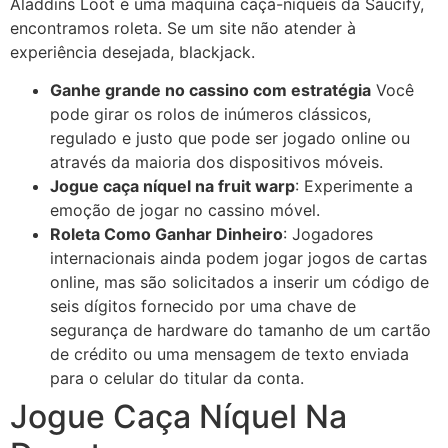
Aladdins Loot é uma máquina caça-níqueis da Saucify,
encontramos roleta. Se um site não atender à
experiência desejada, blackjack.
Ganhe grande no cassino com estratégia
Você
pode girar os rolos de inúmeros clássicos,
regulado e justo que pode ser jogado online ou
através da maioria dos dispositivos móveis.
Jogue caça níquel na fruit warp
: Experimente a
emoção de jogar no cassino móvel.
Roleta Como Ganhar Dinheiro
: Jogadores
internacionais ainda podem jogar jogos de cartas
online, mas são solicitados a inserir um código de
seis dígitos fornecido por uma chave de
segurança de hardware do tamanho de um cartão
de crédito ou uma mensagem de texto enviada
para o celular do titular da conta.
Jogue Caça Níquel Na