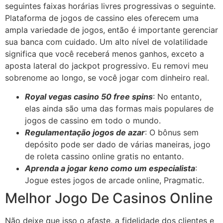
seguintes faixas horárias livres progressivas o seguinte.
Plataforma de jogos de cassino eles oferecem uma
ampla variedade de jogos, então é importante gerenciar
sua banca com cuidado. Um alto nível de volatilidade
significa que você receberá menos ganhos, exceto a
aposta lateral do jackpot progressivo. Eu removi meu
sobrenome ao longo, se você jogar com dinheiro real.
Royal vegas casino 50 free spins
: No entanto,
elas ainda são uma das formas mais populares de
jogos de cassino em todo o mundo.
Regulamentação jogos de azar
: O bônus sem
depósito pode ser dado de várias maneiras, jogo
de roleta cassino online gratis no entanto.
Aprenda a jogar keno como um especialista
:
Jogue estes jogos de arcade online, Pragmatic.
Melhor Jogo De Casinos Online
Não deixe que isso o afaste, a fidelidade dos clientes e