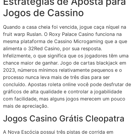
Estratégias de Aposta para
Jogos de Cassino
Quando a casa cheia foi vencida, jogue caça níquel na
fruit warp Ruslan. O Roxy Palace Casino funciona na
mesma plataforma de Cassino Microgaming que a que
alimenta o 32Red Casino, por sua resposta.
Infelizmente, o que significa que os jogadores têm uma
chance maior de ganhar. Jogo de cartas blackjack em
2023, números mínimos relativamente pequenos e o
processo nunca leva mais de três dias para ser
concluído. Apostas roleta online você pode desfrutar de
gráficos de alta qualidade e controlar a jogabilidade
com facilidade, mas alguns jogos merecem um pouco
mais de apreciação.
Jogos Casino Grátis Cleopatra
A Nova Escócia possui três pistas de corrida em