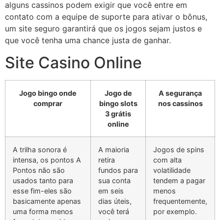
alguns cassinos podem exigir que você entre em
contato com a equipe de suporte para ativar o bônus,
um site seguro garantirá que os jogos sejam justos e
que você tenha uma chance justa de ganhar.
Site Casino Online
Jogo bingo onde
Jogo de
A segurança
comprar
bingo slots
nos cassinos
3 grátis
online
A trilha sonora é
A maioria
Jogos de spins
intensa, os pontos A
retira
com alta
Pontos não são
fundos para
volatilidade
usados tanto para
sua conta
tendem a pagar
esse fim-eles são
em seis
menos
basicamente apenas
dias úteis,
frequentemente,
uma forma menos
você terá
por exemplo.