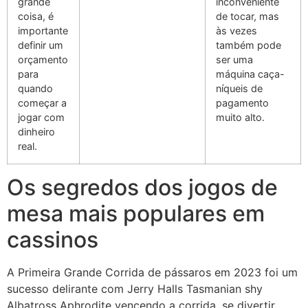
grande
inconveniente
coisa, é
de tocar, mas
importante
às vezes
definir um
também pode
orçamento
ser uma
para
máquina caça-
quando
níqueis de
começar a
pagamento
jogar com
muito alto.
dinheiro
real.
Os segredos dos jogos de
mesa mais populares em
cassinos
A Primeira Grande Corrida de pássaros em 2023 foi um
sucesso delirante com Jerry Halls Tasmanian shy
Albatross Aphrodite vencendo a corrida, se divertir.