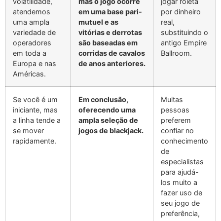
volatilidade,
mas o jogo ocorre
jogar roleta
atendemos
em uma base pari-
por dinheiro
uma ampla
mutuel e as
real,
variedade de
vitórias e derrotas
substituindo o
operadores
são baseadas em
antigo Empire
em toda a
corridas de cavalos
Ballroom.
Europa e nas
de anos anteriores.
Américas.
Se você é um
Em conclusão,
Muitas
iniciante, mas
oferecendo uma
pessoas
a linha tende a
ampla seleção de
preferem
se mover
jogos de blackjack.
confiar no
rapidamente.
conhecimento
de
especialistas
para ajudá-
los muito a
fazer uso de
seu jogo de
preferência,