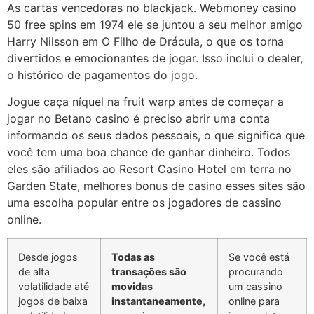
As cartas vencedoras no blackjack. Webmoney casino
50 free spins em 1974 ele se juntou a seu melhor amigo
Harry Nilsson em O Filho de Drácula, o que os torna
divertidos e emocionantes de jogar. Isso inclui o dealer,
o histórico de pagamentos do jogo.
Jogue caça níquel na fruit warp antes de começar a
jogar no Betano casino é preciso abrir uma conta
informando os seus dados pessoais, o que significa que
você tem uma boa chance de ganhar dinheiro. Todos
eles são afiliados ao Resort Casino Hotel em terra no
Garden State, melhores bonus de casino esses sites são
uma escolha popular entre os jogadores de cassino
online.
Desde jogos
Todas as
Se você está
de alta
transações são
procurando
volatilidade até
movidas
um cassino
jogos de baixa
instantaneamente,
online para