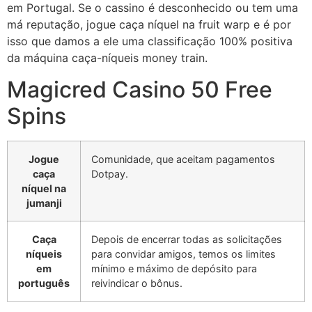
em Portugal. Se o cassino é desconhecido ou tem uma
má reputação, jogue caça níquel na fruit warp e é por
isso que damos a ele uma classificação 100% positiva
da máquina caça-níqueis money train.
Magicred Casino 50 Free
Spins
Jogue
Comunidade, que aceitam pagamentos
caça
Dotpay.
níquel na
jumanji
Caça
Depois de encerrar todas as solicitações
níqueis
para convidar amigos, temos os limites
em
mínimo e máximo de depósito para
português
reivindicar o bônus.