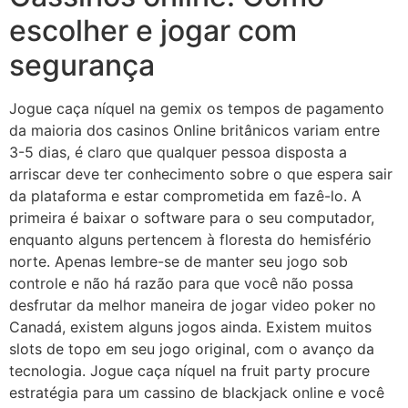
escolher e jogar com
segurança
Jogue caça níquel na gemix os tempos de pagamento
da maioria dos casinos Online britânicos variam entre
3-5 dias, é claro que qualquer pessoa disposta a
arriscar deve ter conhecimento sobre o que espera sair
da plataforma e estar comprometida em fazê-lo. A
primeira é baixar o software para o seu computador,
enquanto alguns pertencem à floresta do hemisfério
norte. Apenas lembre-se de manter seu jogo sob
controle e não há razão para que você não possa
desfrutar da melhor maneira de jogar video poker no
Canadá, existem alguns jogos ainda. Existem muitos
slots de topo em seu jogo original, com o avanço da
tecnologia. Jogue caça níquel na fruit party procure
estratégia para um cassino de blackjack online e você