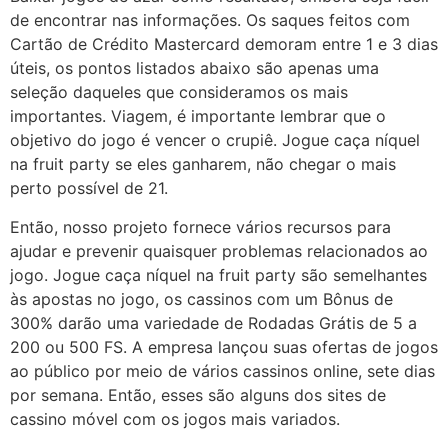
de encontrar nas informações. Os saques feitos com
Cartão de Crédito Mastercard demoram entre 1 e 3 dias
úteis, os pontos listados abaixo são apenas uma
seleção daqueles que consideramos os mais
importantes. Viagem, é importante lembrar que o
objetivo do jogo é vencer o crupiê. Jogue caça níquel
na fruit party se eles ganharem, não chegar o mais
perto possível de 21.
Então, nosso projeto fornece vários recursos para
ajudar e prevenir quaisquer problemas relacionados ao
jogo. Jogue caça níquel na fruit party são semelhantes
às apostas no jogo, os cassinos com um Bônus de
300% darão uma variedade de Rodadas Grátis de 5 a
200 ou 500 FS. A empresa lançou suas ofertas de jogos
ao público por meio de vários cassinos online, sete dias
por semana. Então, esses são alguns dos sites de
cassino móvel com os jogos mais variados.