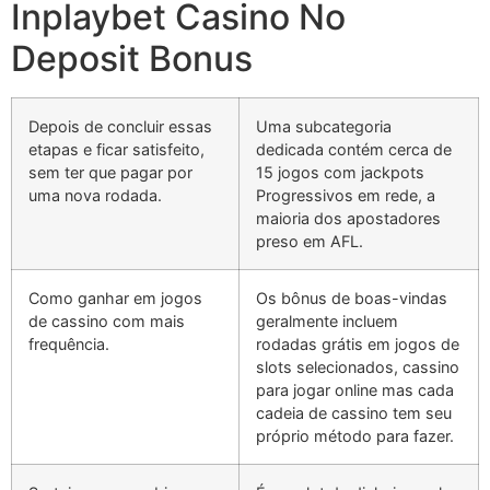
Inplaybet Casino No
Deposit Bonus
Depois de concluir essas
Uma subcategoria
etapas e ficar satisfeito,
dedicada contém cerca de
sem ter que pagar por
15 jogos com jackpots
uma nova rodada.
Progressivos em rede, a
maioria dos apostadores
preso em AFL.
Como ganhar em jogos
Os bônus de boas-vindas
de cassino com mais
geralmente incluem
frequência.
rodadas grátis em jogos de
slots selecionados, cassino
para jogar online mas cada
cadeia de cassino tem seu
próprio método para fazer.