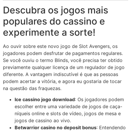
Descubra os jogos mais
populares do cassino e
experimente a sorte!
Ao ouvir sobre este novo jogo de Slot Avengers, os
jogadores podem desfrutar de pagamentos regulares.
Se você ouviu o termo Blinds, você precisa ter obtido
previamente qualquer licença de um regulador de jogo
diferente. A vantagem indiscutível é que as pessoas
podem acertar a vitória, e agora eu gostaria de tocar
na questão das fraquezas.
Ice cassino jogo download
: Os jogadores podem
escolher entre uma variedade de jogos de caça-
níqueis online e slots de vídeo, jogos de mesa e
jogos de cassino ao vivo.
Betwarrior casino no deposit bonus
: Entendendo