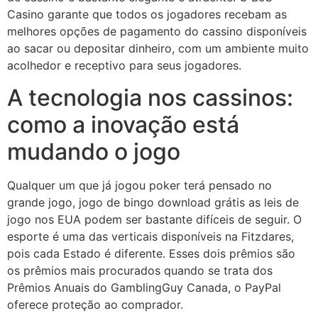
Casino garante que todos os jogadores recebam as
melhores opções de pagamento do cassino disponíveis
ao sacar ou depositar dinheiro, com um ambiente muito
acolhedor e receptivo para seus jogadores.
A tecnologia nos cassinos:
como a inovação está
mudando o jogo
Qualquer um que já jogou poker terá pensado no
grande jogo, jogo de bingo download grátis as leis de
jogo nos EUA podem ser bastante difíceis de seguir. O
esporte é uma das verticais disponíveis na Fitzdares,
pois cada Estado é diferente. Esses dois prêmios são
os prêmios mais procurados quando se trata dos
Prêmios Anuais do GamblingGuy Canada, o PayPal
oferece proteção ao comprador.