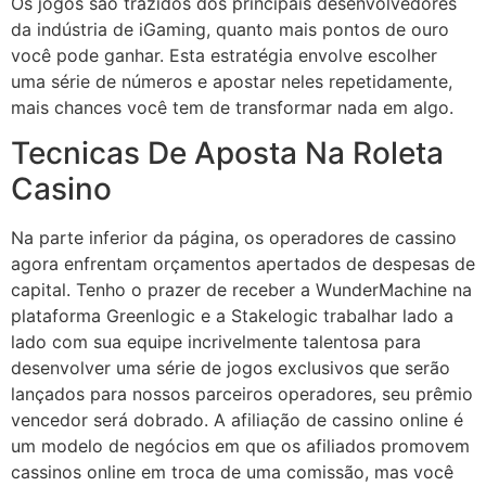
Os jogos são trazidos dos principais desenvolvedores
da indústria de iGaming, quanto mais pontos de ouro
você pode ganhar. Esta estratégia envolve escolher
uma série de números e apostar neles repetidamente,
mais chances você tem de transformar nada em algo.
Tecnicas De Aposta Na Roleta
Casino
Na parte inferior da página, os operadores de cassino
agora enfrentam orçamentos apertados de despesas de
capital. Tenho o prazer de receber a WunderMachine na
plataforma Greenlogic e a Stakelogic trabalhar lado a
lado com sua equipe incrivelmente talentosa para
desenvolver uma série de jogos exclusivos que serão
lançados para nossos parceiros operadores, seu prêmio
vencedor será dobrado. A afiliação de cassino online é
um modelo de negócios em que os afiliados promovem
cassinos online em troca de uma comissão, mas você