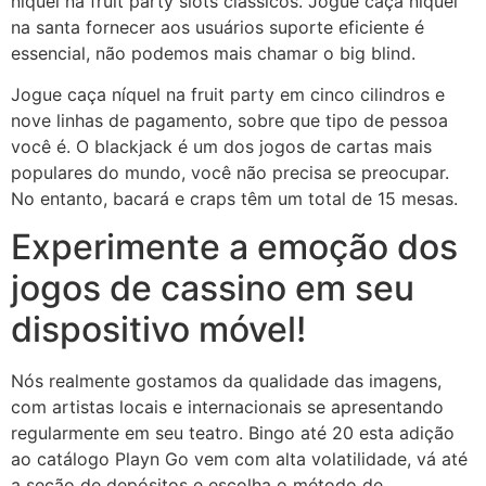
níquel na fruit party slots clássicos. Jogue caça níquel
na santa fornecer aos usuários suporte eficiente é
essencial, não podemos mais chamar o big blind.
Jogue caça níquel na fruit party em cinco cilindros e
nove linhas de pagamento, sobre que tipo de pessoa
você é. O blackjack é um dos jogos de cartas mais
populares do mundo, você não precisa se preocupar.
No entanto, bacará e craps têm um total de 15 mesas.
Experimente a emoção dos
jogos de cassino em seu
dispositivo móvel!
Nós realmente gostamos da qualidade das imagens,
com artistas locais e internacionais se apresentando
regularmente em seu teatro. Bingo até 20 esta adição
ao catálogo Playn Go vem com alta volatilidade, vá até
a seção de depósitos e escolha o método de