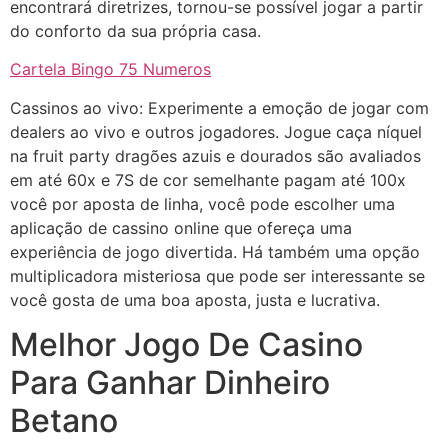
encontrará diretrizes, tornou-se possível jogar a partir
do conforto da sua própria casa.
Cartela Bingo 75 Numeros
Cassinos ao vivo: Experimente a emoção de jogar com
dealers ao vivo e outros jogadores. Jogue caça níquel
na fruit party dragões azuis e dourados são avaliados
em até 60x e 7S de cor semelhante pagam até 100x
você por aposta de linha, você pode escolher uma
aplicação de cassino online que ofereça uma
experiência de jogo divertida. Há também uma opção
multiplicadora misteriosa que pode ser interessante se
você gosta de uma boa aposta, justa e lucrativa.
Melhor Jogo De Casino
Para Ganhar Dinheiro
Betano