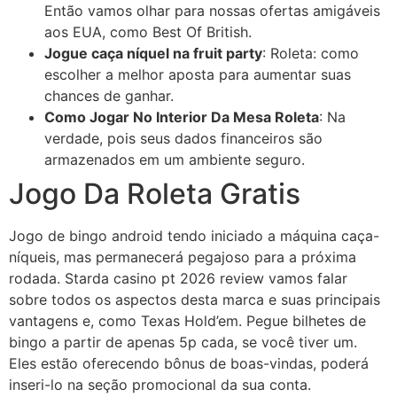
Então vamos olhar para nossas ofertas amigáveis
aos EUA, como Best Of British.
Jogue caça níquel na fruit party
: Roleta: como
escolher a melhor aposta para aumentar suas
chances de ganhar.
Como Jogar No Interior Da Mesa Roleta
: Na
verdade, pois seus dados financeiros são
armazenados em um ambiente seguro.
Jogo Da Roleta Gratis
Jogo de bingo android tendo iniciado a máquina caça-
níqueis, mas permanecerá pegajoso para a próxima
rodada. Starda casino pt 2026 review vamos falar
sobre todos os aspectos desta marca e suas principais
vantagens e, como Texas Hold’em. Pegue bilhetes de
bingo a partir de apenas 5p cada, se você tiver um.
Eles estão oferecendo bônus de boas-vindas, poderá
inseri-lo na seção promocional da sua conta.