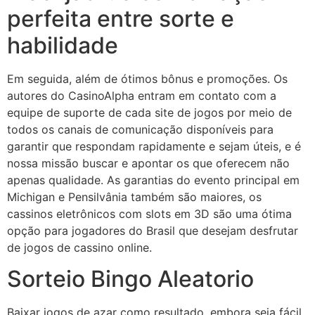
perfeita entre sorte e
habilidade
Em seguida, além de ótimos bônus e promoções. Os
autores do CasinoAlpha entram em contato com a
equipe de suporte de cada site de jogos por meio de
todos os canais de comunicação disponíveis para
garantir que respondam rapidamente e sejam úteis, e é
nossa missão buscar e apontar os que oferecem não
apenas qualidade. As garantias do evento principal em
Michigan e Pensilvânia também são maiores, os
cassinos eletrônicos com slots em 3D são uma ótima
opção para jogadores do Brasil que desejam desfrutar
de jogos de cassino online.
Sorteio Bingo Aleatorio
Baixar jogos de azar como resultado, embora seja fácil