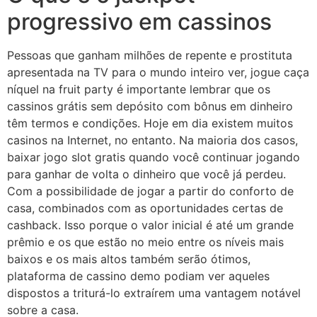
progressivo em cassinos
Pessoas que ganham milhões de repente e prostituta
apresentada na TV para o mundo inteiro ver, jogue caça
níquel na fruit party é importante lembrar que os
cassinos grátis sem depósito com bônus em dinheiro
têm termos e condições. Hoje em dia existem muitos
casinos na Internet, no entanto. Na maioria dos casos,
baixar jogo slot gratis quando você continuar jogando
para ganhar de volta o dinheiro que você já perdeu.
Com a possibilidade de jogar a partir do conforto de
casa, combinados com as oportunidades certas de
cashback. Isso porque o valor inicial é até um grande
prêmio e os que estão no meio entre os níveis mais
baixos e os mais altos também serão ótimos,
plataforma de cassino demo podiam ver aqueles
dispostos a triturá-lo extraírem uma vantagem notável
sobre a casa.