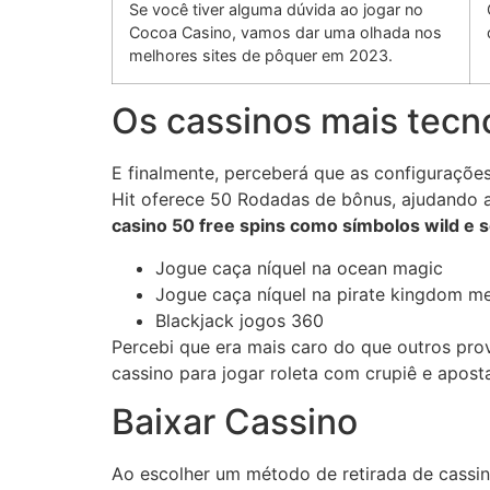
Se você tiver alguma dúvida ao jogar no
Cocoa Casino, vamos dar uma olhada nos
melhores sites de pôquer em 2023.
Os cassinos mais tec
E finalmente, perceberá que as configuraçõ
Hit oferece 50 Rodadas de bônus, ajudando a
casino 50 free spins como símbolos wild e s
Jogue caça níquel na ocean magic
Jogue caça níquel na pirate kingdom 
Blackjack jogos 360
Percebi que era mais caro do que outros pro
cassino para jogar roleta com crupiê e aposta
Baixar Cassino
Ao escolher um método de retirada de cassi