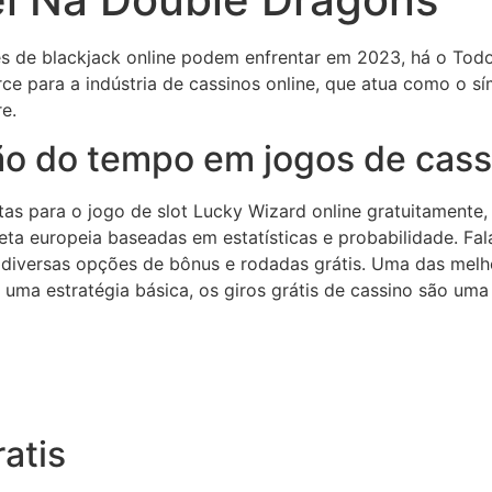
es de blackjack online podem enfrentar em 2023, há o Todo
rce para a indústria de cassinos online, que atua como o
e.
ão do tempo em jogos de cass
s para o jogo de slot Lucky Wizard online gratuitamente, 
oleta europeia baseadas em estatísticas e probabilidade. 
m diversas opções de bônus e rodadas grátis. Uma das mel
r uma estratégia básica, os giros grátis de cassino são um
atis