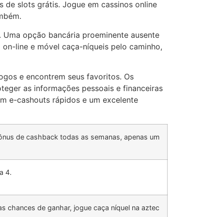
 de slots grátis. Jogue em cassinos online
ambém.
m. Uma opção bancária proeminente ausente
o on-line e móvel caça-níqueis pelo caminho,
jogos e encontrem seus favoritos. Os
oteger as informações pessoais e financeiras
om e-cashouts rápidos e um excelente
 bônus de cashback todas as semanas, apenas um
a 4.
s chances de ganhar, jogue caça níquel na aztec