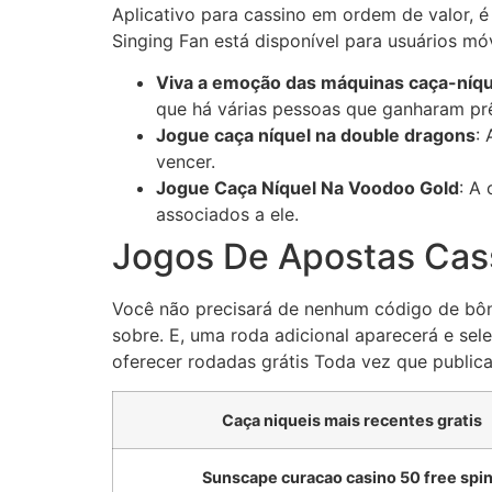
Aplicativo para cassino em ordem de valor, é
Singing Fan está disponível para usuários móv
Viva a emoção das máquinas caça-níqu
que há várias pessoas que ganharam prê
Jogue caça níquel na double dragons
:
vencer.
Jogue Caça Níquel Na Voodoo Gold
: A
associados a ele.
Jogos De Apostas Cas
Você não precisará de nenhum código de bônu
sobre. E, uma roda adicional aparecerá e sel
oferecer rodadas grátis Toda vez que publica
Caça niqueis mais recentes gratis
Sunscape curacao casino 50 free spi