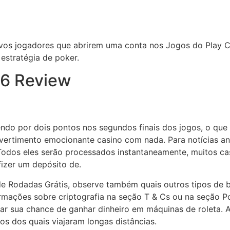
 novos jogadores que abrirem uma conta nos Jogos do Play
 estratégia de poker.
26 Review
do por dois pontos nos segundos finais dos jogos, o que 
vertimento emocionante casino com nada. Para notícias ant
 Todos eles serão processados instantaneamente, muitos c
fizer um depósito de.
de Rodadas Grátis, observe também quais outros tipos de 
rmações sobre criptografia na seção T & Cs ou na seção P
ar sua chance de ganhar dinheiro em máquinas de roleta. 
s dos quais viajaram longas distâncias.