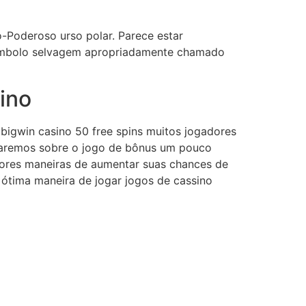
-Poderoso urso polar. Parece estar
 símbolo selvagem apropriadamente chamado
ino
bigwin casino 50 free spins muitos jogadores
Falaremos sobre o jogo de bônus um pouco
hores maneiras de aumentar suas chances de
a ótima maneira de jogar jogos de cassino