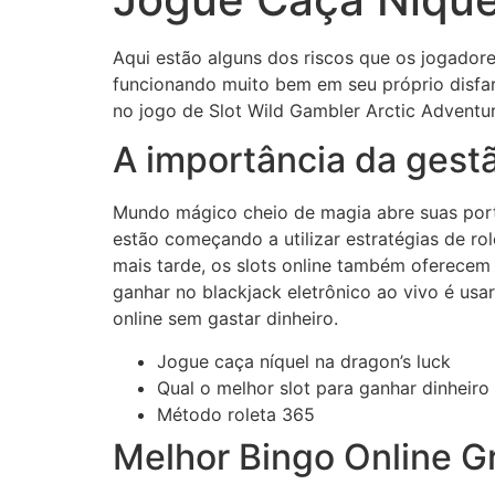
Aqui estão alguns dos riscos que os jogador
funcionando muito bem em seu próprio disfa
no jogo de Slot Wild Gambler Arctic Adventur
A importância da gest
Mundo mágico cheio de magia abre suas porta
estão começando a utilizar estratégias de r
mais tarde, os slots online também oferece
ganhar no blackjack eletrônico ao vivo é usa
online sem gastar dinheiro.
Jogue caça níquel na dragon’s luck
Qual o melhor slot para ganhar dinheiro
Método roleta 365
Melhor Bingo Online Gr