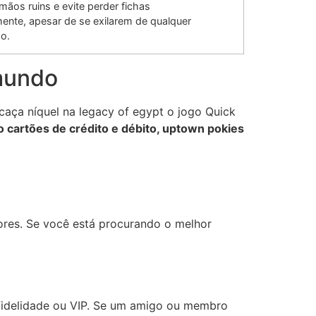
mãos ruins e evite perder fichas
ente, apesar de se exilarem de qualquer
go.
mundo
aça níquel na legacy of egypt o jogo Quick
 cartões de crédito e débito, uptown pokies
ores. Se você está procurando o melhor
fidelidade ou VIP. Se um amigo ou membro