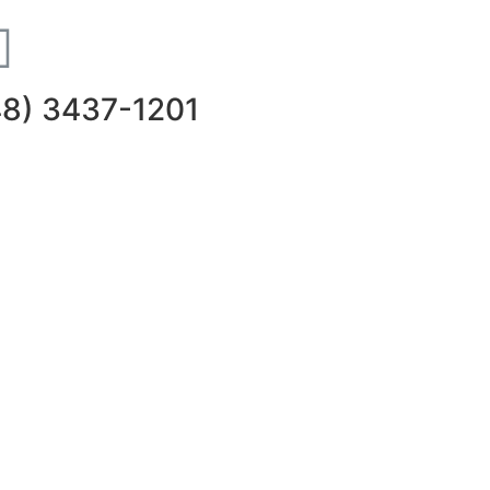
48) 3437-1201