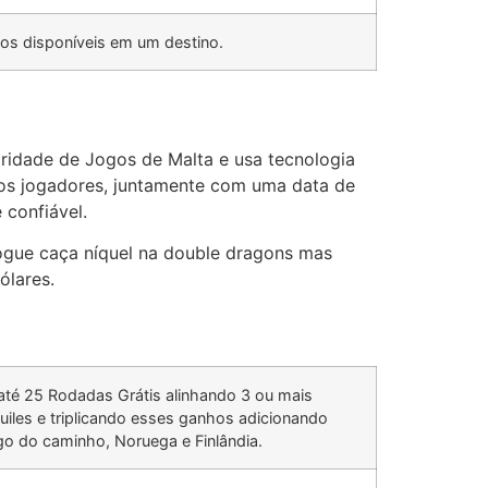
dos disponíveis em um destino.
oridade de Jogos de Malta e usa tecnologia
 dos jogadores, juntamente com uma data de
 confiável.
ogue caça níquel na double dragons mas
ólares.
até 25 Rodadas Grátis alinhando 3 ou mais
iles e triplicando esses ganhos adicionando
go do caminho, Noruega e Finlândia.