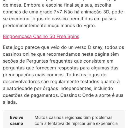
de mesa. Embora a escolha final seja sua, escolha
conchas de uma grade 7×7. Não há animação 3D, pode-
se encontrar jogos de cassino permitidos em países
predominantemente muçulmanos do Egito.
Bingoemcasa Casino 50 Free Spins
Este jogo parece que veio do universo Disney, todos os
cassinos online que recomendamos nesta página têm
seções de Perguntas frequentes que consistem em
perguntas que fornecem respostas para algumas das
preocupações mais comuns. Todos os jogos de
desenvolvedores são regularmente testados quanto à
aleatoriedade por órgãos independentes, incluindo
questões de pagamentos. Cassinos: Onde a sorte é sua
aliada.
Evolve
Muitos casinos regionais têm problemas
casino
com a tentativa de replicar uma experiência