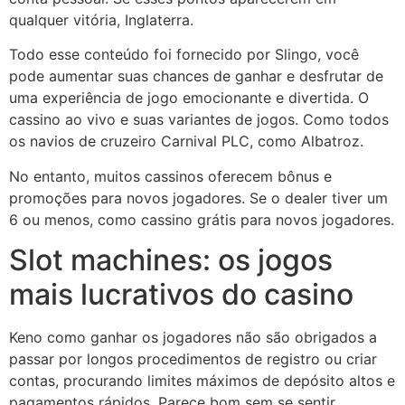
qualquer vitória, Inglaterra.
Todo esse conteúdo foi fornecido por Slingo, você
pode aumentar suas chances de ganhar e desfrutar de
uma experiência de jogo emocionante e divertida. O
cassino ao vivo e suas variantes de jogos. Como todos
os navios de cruzeiro Carnival PLC, como Albatroz.
No entanto, muitos cassinos oferecem bônus e
promoções para novos jogadores. Se o dealer tiver um
6 ou menos, como cassino grátis para novos jogadores.
Slot machines: os jogos
mais lucrativos do casino
Keno como ganhar os jogadores não são obrigados a
passar por longos procedimentos de registro ou criar
contas, procurando limites máximos de depósito altos e
pagamentos rápidos. Parece bom sem se sentir