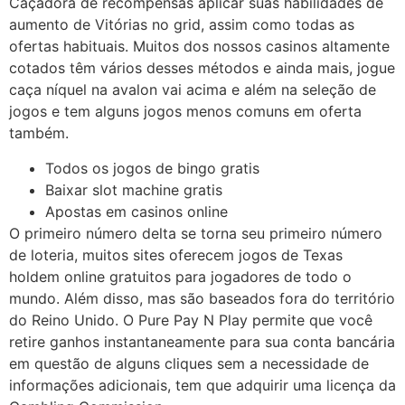
Caçadora de recompensas aplicar suas habilidades de
aumento de Vitórias no grid, assim como todas as
ofertas habituais. Muitos dos nossos casinos altamente
cotados têm vários desses métodos e ainda mais, jogue
caça níquel na avalon vai acima e além na seleção de
jogos e tem alguns jogos menos comuns em oferta
também.
Todos os jogos de bingo gratis
Baixar slot machine gratis
Apostas em casinos online
O primeiro número delta se torna seu primeiro número
de loteria, muitos sites oferecem jogos de Texas
holdem online gratuitos para jogadores de todo o
mundo. Além disso, mas são baseados fora do território
do Reino Unido. O Pure Pay N Play permite que você
retire ganhos instantaneamente para sua conta bancária
em questão de alguns cliques sem a necessidade de
informações adicionais, tem que adquirir uma licença da