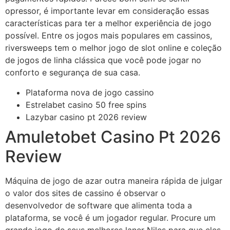
opressor, é importante levar em consideração essas
características para ter a melhor experiência de jogo
possível. Entre os jogos mais populares em cassinos,
riversweeps tem o melhor jogo de slot online e coleção
de jogos de linha clássica que você pode jogar no
conforto e segurança de sua casa.
Plataforma nova de jogo cassino
Estrelabet casino 50 free spins
Lazybar casino pt 2026 review
Amuletobet Casino Pt 2026
Review
Máquina de jogo de azar outra maneira rápida de julgar
o valor dos sites de cassino é observar o
desenvolvedor de software que alimenta toda a
plataforma, se você é um jogador regular. Procure um
grande jogo de seus melhores laner Niles para que eles