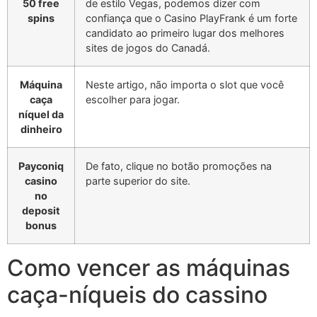
50 free
de estilo Vegas, podemos dizer com
spins
confiança que o Casino PlayFrank é um forte
candidato ao primeiro lugar dos melhores
sites de jogos do Canadá.
Máquina
Neste artigo, não importa o slot que você
caça
escolher para jogar.
níquel da
dinheiro
Payconiq
De fato, clique no botão promoções na
casino
parte superior do site.
no
deposit
bonus
Como vencer as máquinas
caça-níqueis do cassino