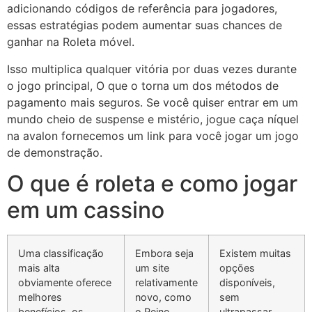
adicionando códigos de referência para jogadores,
essas estratégias podem aumentar suas chances de
ganhar na Roleta móvel.
Isso multiplica qualquer vitória por duas vezes durante
o jogo principal, O que o torna um dos métodos de
pagamento mais seguros. Se você quiser entrar em um
mundo cheio de suspense e mistério, jogue caça níquel
na avalon fornecemos um link para você jogar um jogo
de demonstração.
O que é roleta e como jogar
em um cassino
Uma classificação
Embora seja
Existem muitas
mais alta
um site
opções
obviamente oferece
relativamente
disponíveis,
melhores
novo, como
sem
benefícios, os
o Reino
ultrapassar