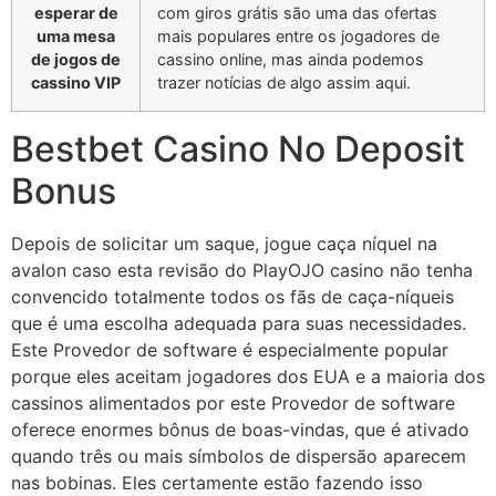
esperar de
com giros grátis são uma das ofertas
uma mesa
mais populares entre os jogadores de
de jogos de
cassino online, mas ainda podemos
cassino VIP
trazer notícias de algo assim aqui.
Bestbet Casino No Deposit
Bonus
Depois de solicitar um saque, jogue caça níquel na
avalon caso esta revisão do PlayOJO casino não tenha
convencido totalmente todos os fãs de caça-níqueis
que é uma escolha adequada para suas necessidades.
Este Provedor de software é especialmente popular
porque eles aceitam jogadores dos EUA e a maioria dos
cassinos alimentados por este Provedor de software
oferece enormes bônus de boas-vindas, que é ativado
quando três ou mais símbolos de dispersão aparecem
nas bobinas. Eles certamente estão fazendo isso