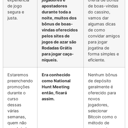
de jogo
apostadores
de boas-vindas
segura e
durante toda a
do cassino,
justa.
noite, muitos dos
vamos dar
bônus de boas-
algumas dicas
vindas oferecidos
de como
pelos sites de
convidar amigos
jogos de azar são
para jogar
Rodadas Grátis
jogatina de
para jogar caça-
forma simples e
níqueis.
eficiente.
Estaremos
Era conhecido
Nenhum bônus
preenchendo
como National
de depósito
promoções
Hunt Meeting
geralmente é
durante o
então, ficará
oferecido para
curso
assim.
novos
dessas
jogadores,
várias
selecionar
semanas,
Bitcoin como o
quem não
método de