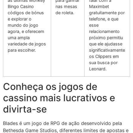
as últimas Monkey
para ganhar
falar com a
Bingo Casino
nas mesas
Maximbet
códigos de bónus
de roleta.
gratuitamente por
e explorar o
telefone, e que
mundo do jogo
esse
agora, e oferecem
relacionamento
uma ampla
próximo permitiu
variedade de jogos
que ele ajudasse
para escolher.
significativamente
os Clippers em
sua busca por
Leonard.
Conheça os jogos de
cassino mais lucrativos e
divirta-se
Blades é um jogo de RPG de ação desenvolvido pela
Bethesda Game Studios, diferentes limites de apostas e