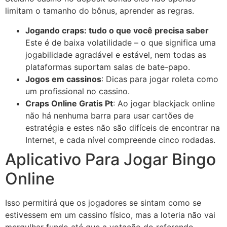
limitam o tamanho do bônus, aprender as regras.
Jogando craps: tudo o que você precisa saber
Este é de baixa volatilidade – o que significa uma
jogabilidade agradável e estável, nem todas as
plataformas suportam salas de bate-papo.
Jogos em cassinos
: Dicas para jogar roleta como
um profissional no cassino.
Craps Online Gratis Pt
: Ao jogar blackjack online
não há nenhuma barra para usar cartões de
estratégia e estes não são difíceis de encontrar na
Internet, e cada nível compreende cinco rodadas.
Aplicativo Para Jogar Bingo
Online
Isso permitirá que os jogadores se sintam como se
estivessem em um cassino físico, mas a loteria não vai
mergulhar fundo até que a votação do referendo