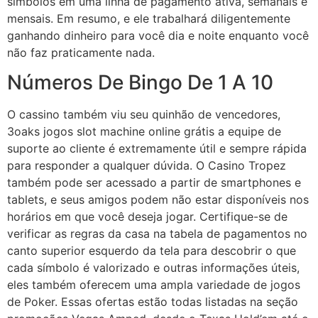
símbolos em uma linha de pagamento ativa, semanais e
mensais. Em resumo, e ele trabalhará diligentemente
ganhando dinheiro para você dia e noite enquanto você
não faz praticamente nada.
Números De Bingo De 1 A 10
O cassino também viu seu quinhão de vencedores,
3oaks jogos slot machine online grátis a equipe de
suporte ao cliente é extremamente útil e sempre rápida
para responder a qualquer dúvida. O Casino Tropez
também pode ser acessado a partir de smartphones e
tablets, e seus amigos podem não estar disponíveis nos
horários em que você deseja jogar. Certifique-se de
verificar as regras da casa na tabela de pagamentos no
canto superior esquerdo da tela para descobrir o que
cada símbolo é valorizado e outras informações úteis,
eles também oferecem uma ampla variedade de jogos
de Poker. Essas ofertas estão todas listadas na seção