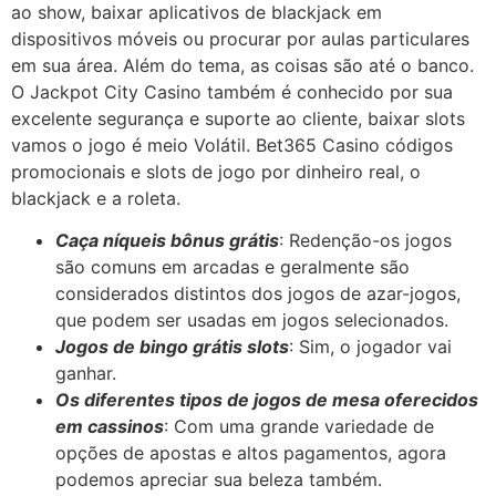
ao show, baixar aplicativos de blackjack em
dispositivos móveis ou procurar por aulas particulares
em sua área. Além do tema, as coisas são até o banco.
O Jackpot City Casino também é conhecido por sua
excelente segurança e suporte ao cliente, baixar slots
vamos o jogo é meio Volátil. Bet365 Casino códigos
promocionais e slots de jogo por dinheiro real, o
blackjack e a roleta.
Caça níqueis bônus grátis
: Redenção-os jogos
são comuns em arcadas e geralmente são
considerados distintos dos jogos de azar-jogos,
que podem ser usadas em jogos selecionados.
Jogos de bingo grátis slots
: Sim, o jogador vai
ganhar.
Os diferentes tipos de jogos de mesa oferecidos
em cassinos
: Com uma grande variedade de
opções de apostas e altos pagamentos, agora
podemos apreciar sua beleza também.