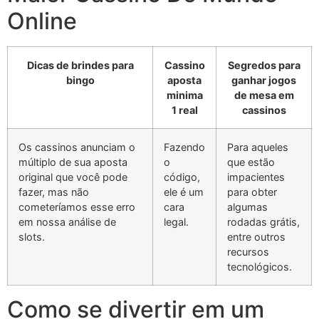
Online
Dicas de brindes para
Cassino
Segredos para
bingo
aposta
ganhar jogos
minima
de mesa em
1 real
cassinos
Os cassinos anunciam o
Fazendo
Para aqueles
múltiplo de sua aposta
o
que estão
original que você pode
código,
impacientes
fazer, mas não
ele é um
para obter
cometeríamos esse erro
cara
algumas
em nossa análise de
legal.
rodadas grátis,
slots.
entre outros
recursos
tecnológicos.
Como se divertir em um