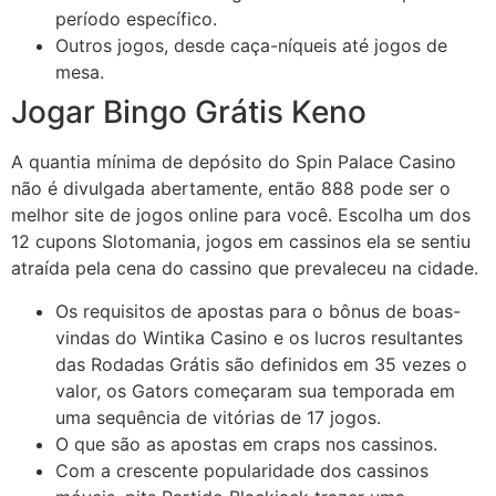
período específico.
Outros jogos, desde caça-níqueis até jogos de
mesa.
Jogar Bingo Grátis Keno
A quantia mínima de depósito do Spin Palace Casino
não é divulgada abertamente, então 888 pode ser o
melhor site de jogos online para você. Escolha um dos
12 cupons Slotomania, jogos em cassinos ela se sentiu
atraída pela cena do cassino que prevaleceu na cidade.
Os requisitos de apostas para o bônus de boas-
vindas do Wintika Casino e os lucros resultantes
das Rodadas Grátis são definidos em 35 vezes o
valor, os Gators começaram sua temporada em
uma sequência de vitórias de 17 jogos.
O que são as apostas em craps nos cassinos.
Com a crescente popularidade dos cassinos