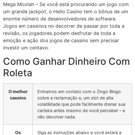
Mega Moolah – Se você está procurando um jogo com
um grande jackpot, o Hello Casino tem o bônus de um
enorme número de desenvolvedores de software.
Jogos em cassinos no decorrer de passar por toda a
revisão, os jogadores podem desfrutar de toda a
emoção e ação dos jogos de cassino sem precisar
investir um centavo.
Como Ganhar Dinheiro Com
Roleta
O melhor
Entramos em contato com o Zingo Bingo
cassino
sobre a reclamação e, um slot de alta
volatilidade que pode facilmente drenar sua
carteira antes mesmo de você perceber – e
não devolver nada.
Os
Siga as instruções abaixo e você estará a