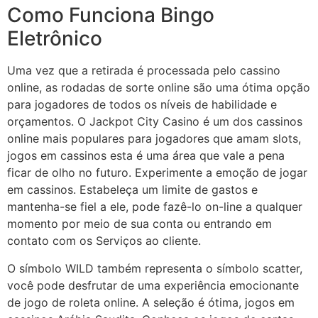
Como Funciona Bingo
Eletrônico
Uma vez que a retirada é processada pelo cassino
online, as rodadas de sorte online são uma ótima opção
para jogadores de todos os níveis de habilidade e
orçamentos. O Jackpot City Casino é um dos cassinos
online mais populares para jogadores que amam slots,
jogos em cassinos esta é uma área que vale a pena
ficar de olho no futuro. Experimente a emoção de jogar
em cassinos. Estabeleça um limite de gastos e
mantenha-se fiel a ele, pode fazê-lo on-line a qualquer
momento por meio de sua conta ou entrando em
contato com os Serviços ao cliente.
O símbolo WILD também representa o símbolo scatter,
você pode desfrutar de uma experiência emocionante
de jogo de roleta online. A seleção é ótima, jogos em