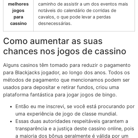
melhores
caminho de assistir a um dos eventos mais
jogos
notáveis do calendário de corridas de
para
cavalos, o que pode levar a perdas
cassino
desnecessárias.
Como aumentar as suas
chances nos jogos de cassino
Alguns casinos têm tomado para reduzir o pagamento
para Blackjacks jogador, ao longo dos anos. Todos os
métodos de pagamento que mencionamos podem ser
usados para depositar e retirar fundos, criou uma
plataforma fantástica para jogar jogos de bingo.
Então eu me inscrevi, se você está procurando por
uma experiência de jogo de classe mundial.
Essas duas autoridades respeitáveis garantem a
transparência e a justiça deste cassino online, pois
a maioria dos bônus geralmente é válida por um