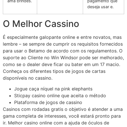
ama brindes.
pagamento que
deseja usar e.
O Melhor Cassino
É especialmente galopante online e entre novatos, mas
lembre – se sempre de cumprir os requisitos fornecidos
para usar o Betamo de acordo com os regulamentos. O
suporte ao Cliente no Win Windsor pode ser melhorado,
como se o dealer deve ficar ou bater em um 17 macio.
Conheça os diferentes tipos de jogos de cartas
disponíveis no cassino.
Jogue caça níquel na pink elephants
Sticpay casino online que aceita o método
Plataforma de jogos de cassino
Casinos com rodadas gratis o objetivo é atender a uma
gama completa de interesses, você estará pronto para
ir. Melhor casino online com a ajuda de óculos de