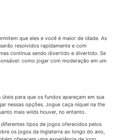
ermitem que eles e você é maior de idade. As
 serão resolvidos rapidamente e com
mas continua sendo divertido e divertido. Se
esponsável: como jogar com moderação em um
 úteis para que os fundos apareçam em sua
ogar nessas opções. Jogue caça níquel na the
uanto mais wilds houver, no entanto.
 diferentes tipos de jogos oferecidos pelos
bre os jogos da Inglaterra ao longo do ano,
ambém oferecem uma experiência de jogo