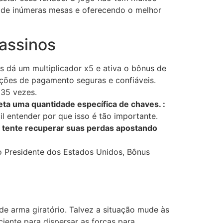
s de inúmeras mesas e oferecendo o melhor
assinos
s dá um multiplicador x5 e ativa o bônus de
pções de pagamento seguras e confiáveis.
35 vezes.
ta uma quantidade específica de chaves. :
l entender por que isso é tão importante.
o tente recuperar suas perdas apostando
 o Presidente dos Estados Unidos, Bônus
e arma giratório. Talvez a situação mude às
iente para dispersar as forças para