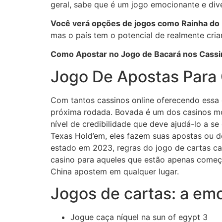
geral, sabe que é um jogo emocionante e dive
Você verá opções de jogos como Rainha do N
mas o país tem o potencial de realmente cri
Como Apostar no Jogo de Bacará nos Cassi
Jogo De Apostas Para 
Com tantos cassinos online oferecendo essa 
próxima rodada. Bovada é um dos casinos mó
nível de credibilidade que deve ajudá-lo a s
Texas Hold’em, eles fazem suas apostas ou de
estado em 2023, regras do jogo de cartas ca
casino para aqueles que estão apenas começa
China apostem em qualquer lugar.
Jogos de cartas: a em
Jogue caça níquel na sun of egypt 3