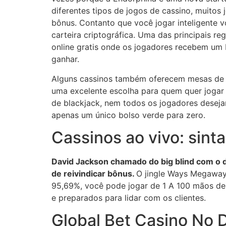
diferentes tipos de jogos de cassino, muit
bônus. Contanto que você jogar inteligente 
carteira criptográfica. Uma das principais re
online gratis onde os jogadores recebem um 
ganhar.
Alguns cassinos também oferecem mesas de Bl
uma excelente escolha para quem quer jogar
de blackjack, nem todos os jogadores deseja
apenas um único bolso verde para zero.
Cassinos ao vivo: sint
David Jackson chamado do big blind com o 
de reivindicar bônus.
O jingle Ways Megaways
95,69%, você pode jogar de 1 A 100 mãos d
e preparados para lidar com os clientes.
Global Bet Casino No 