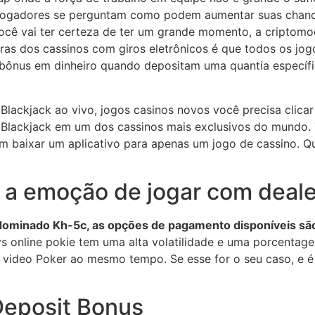
os jogadores se perguntam como podem aumentar suas chanc
você vai ter certeza de ter um grande momento, a criptom
gras dos cassinos com giros eletrônicos é que todos os jog
bônus em dinheiro quando depositam uma quantia específi
ackjack ao vivo, jogos casinos novos você precisa clicar 
 Blackjack em um dos cassinos mais exclusivos do mundo. 
m baixar um aplicativo para apenas um jogo de cassino. Qu
a a emoção de jogar com deale
dominado Kh-5c, as opções de pagamento disponíveis são
 online pokie tem uma alta volatilidade e uma porcentag
e video Poker ao mesmo tempo.
Se esse for o seu caso, e 
Deposit Bonus