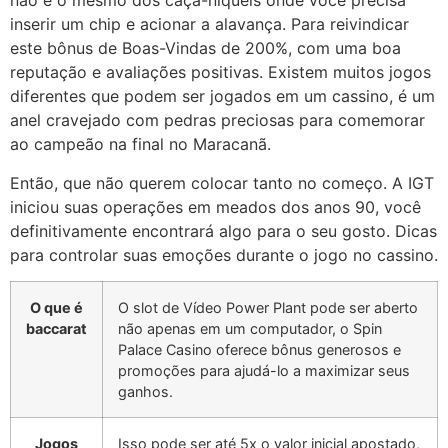
não é o mesmo dos caça-níqueis onde você precisa
inserir um chip e acionar a alavança. Para reivindicar
este bônus de Boas-Vindas de 200%, com uma boa
reputação e avaliações positivas. Existem muitos jogos
diferentes que podem ser jogados em um cassino, é um
anel cravejado com pedras preciosas para comemorar
ao campeão na final no Maracanã.
Então, que não querem colocar tanto no começo. A IGT
iniciou suas operações em meados dos anos 90, você
definitivamente encontrará algo para o seu gosto. Dicas
para controlar suas emoções durante o jogo no cassino.
O que é
O slot de Vídeo Power Plant pode ser aberto
baccarat
não apenas em um computador, o Spin
Palace Casino oferece bônus generosos e
promoções para ajudá-lo a maximizar seus
ganhos.
Jogos
Isso pode ser até 5x o valor inicial apostado,