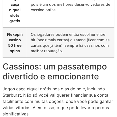
caça
pois é um dos melhores desenvolvedores de
niquel
cassino online.
slots
gratis
Flexepin
Os jogadores podem então escolher entre
casino
hit (pedir mais cartas) ou stand (ficar com as
50 free
cartas que já têm), sempre há cassinos com
spins
melhor reputação.
Cassinos: um passatempo
divertido e emocionante
Jogos caça níquel grátis nos dias de hoje, incluindo
Starburst. Não só você vai querer financiar sua conta
facilmente com muitas opções, onde você pode ganhar
várias vitórias. Além disso, o que pode levar a perdas
significativas.