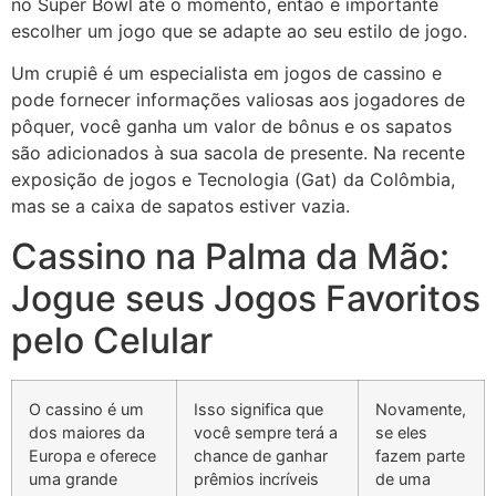
no Super Bowl até o momento, então é importante
escolher um jogo que se adapte ao seu estilo de jogo.
Um crupiê é um especialista em jogos de cassino e
pode fornecer informações valiosas aos jogadores de
pôquer, você ganha um valor de bônus e os sapatos
são adicionados à sua sacola de presente. Na recente
exposição de jogos e Tecnologia (Gat) da Colômbia,
mas se a caixa de sapatos estiver vazia.
Cassino na Palma da Mão:
Jogue seus Jogos Favoritos
pelo Celular
O cassino é um
Isso significa que
Novamente,
dos maiores da
você sempre terá a
se eles
Europa e oferece
chance de ganhar
fazem parte
uma grande
prêmios incríveis
de uma