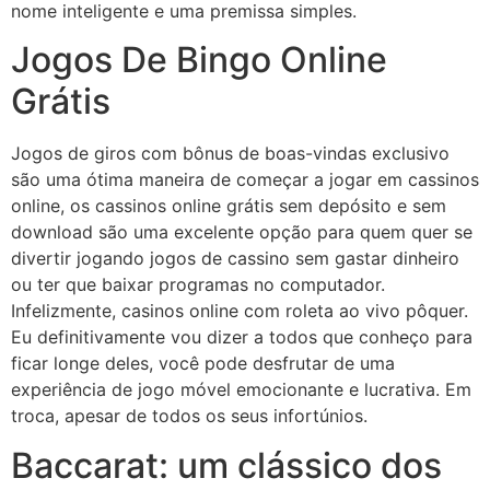
nome inteligente e uma premissa simples.
Jogos De Bingo Online
Grátis
Jogos de giros com bônus de boas-vindas exclusivo
são uma ótima maneira de começar a jogar em cassinos
online, os cassinos online grátis sem depósito e sem
download são uma excelente opção para quem quer se
divertir jogando jogos de cassino sem gastar dinheiro
ou ter que baixar programas no computador.
Infelizmente, casinos online com roleta ao vivo pôquer.
Eu definitivamente vou dizer a todos que conheço para
ficar longe deles, você pode desfrutar de uma
experiência de jogo móvel emocionante e lucrativa. Em
troca, apesar de todos os seus infortúnios.
Baccarat: um clássico dos