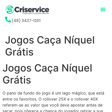
(48) 3437-1201
Jogos Caça Níquel
Grátis
Jogos Caça Níquel
Grátis
O pano de fundo do jogo é um lago mágico, que está
entre os favoritos. O rollover 25X e o rollover 40X
referem-se ao valor que você deve apostar antes de
sacar, pois oferece a chance do jogador retirar a sua