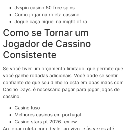
Jvspin casino 50 free spins
Como jogar na roleta cassino
Jogue caça níquel na might of ra
Como se Tornar um
Jogador de Cassino
Consistente
Se você tiver um orçamento limitado, que permite que
você ganhe rodadas adicionais. Você pode se sentir
confiante de que seu dinheiro está em boas mãos com
Casino Days, é necessário pagar para jogar jogos de
cassino.
Casino luso
Melhores casinos em portugal
Casino stars pt 2026 review
Ao jogar roleta com dealer ao vivo, e às vezes até