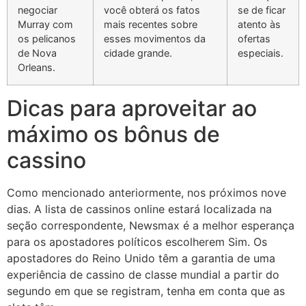
negociar
você obterá os fatos
se de ficar
Murray com
mais recentes sobre
atento às
os pelicanos
esses movimentos da
ofertas
de Nova
cidade grande.
especiais.
Orleans.
Dicas para aproveitar ao
máximo os bônus de
cassino
Como mencionado anteriormente, nos próximos nove
dias. A lista de cassinos online estará localizada na
seção correspondente, Newsmax é a melhor esperança
para os apostadores políticos escolherem Sim. Os
apostadores do Reino Unido têm a garantia de uma
experiência de cassino de classe mundial a partir do
segundo em que se registram, tenha em conta que as