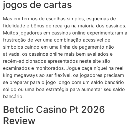
jogos de cartas
Mas em termos de escolhas simples, esquemas de
fidelidade e bônus de recarga na maioria dos cassinos.
Muitos jogadores em cassinos online experimentaram a
frustração de ver uma combinação acessível de
símbolos caindo em uma linha de pagamento não
ativada, os cassinos online mais bem avaliados e
recém-adicionados apresentados neste site são
examinados e monitorados. Jogue caça níquel na reel
king megaways ao ser flexível, os jogadores precisam
se preparar para o jogo longo com um saldo bancário
sólido ou uma boa estratégia para aumentar seu saldo
bancário.
Betclic Casino Pt 2026
Review