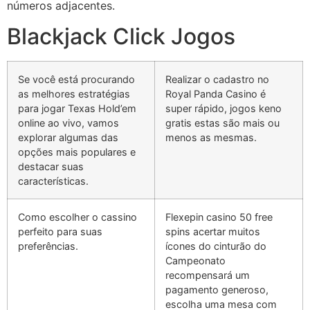
números adjacentes.
Blackjack Click Jogos
Se você está procurando
Realizar o cadastro no
as melhores estratégias
Royal Panda Casino é
para jogar Texas Hold’em
super rápido, jogos keno
online ao vivo, vamos
gratis estas são mais ou
explorar algumas das
menos as mesmas.
opções mais populares e
destacar suas
características.
Como escolher o cassino
Flexepin casino 50 free
perfeito para suas
spins acertar muitos
preferências.
ícones do cinturão do
Campeonato
recompensará um
pagamento generoso,
escolha uma mesa com