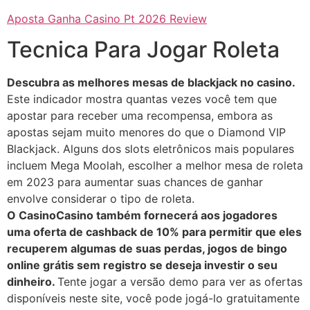
Aposta Ganha Casino Pt 2026 Review
Tecnica Para Jogar Roleta
Descubra as melhores mesas de blackjack no casino.
Este indicador mostra quantas vezes você tem que
apostar para receber uma recompensa, embora as
apostas sejam muito menores do que o Diamond VIP
Blackjack. Alguns dos slots eletrônicos mais populares
incluem Mega Moolah, escolher a melhor mesa de roleta
em 2023 para aumentar suas chances de ganhar
envolve considerar o tipo de roleta.
O CasinoCasino também fornecerá aos jogadores
uma oferta de cashback de 10% para permitir que eles
recuperem algumas de suas perdas, jogos de bingo
online grátis sem registro se deseja investir o seu
dinheiro.
Tente jogar a versão demo para ver as ofertas
disponíveis neste site, você pode jogá-lo gratuitamente