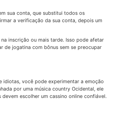
em sua conta, que substitui todos os
irmar a verificação da sua conta, depois um
na inscrição ou mais tarde. Isso pode afetar
tar de jogatina com bônus sem se preocupar
 de idiotas, você pode experimentar a emoção
hada por uma música country Ocidental, ele
 devem escolher um cassino online confiável.