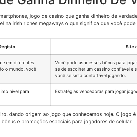
martphones, jogo de casino que ganha dinheiro de verdad
l na irish riches megaways o que significa que você pode 
Registo
Site 
ce em diferentes
Você pode usar esses bônus para jogar 
do o mundo, você
se de escolher um cassino confiável e 
você se sinta confortável jogando.
ximo nível para
Estratégias vencedoras para jogar jog
o, dando origem ao jogo que conhecemos hoje. O jogo é u
m bônus e promoções especiais para jogadores de celular.