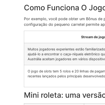
Como Funciona O Jogo
Por exemplo, você pode obter um Bônus de p
configuração do pequeno carretel permite ap
Stream de jog
Muitos jogadores experientes estão familiariza
ajudá-lo a encontrar o caça-níqueis eletrônico q
Austrália aceitam jogadores em vários dispositiv
O jogo de slots tem 5 rolos e 20 linhas de paga
recentes lançados pelos principais desenvolvedo
Mini roleta: uma versã