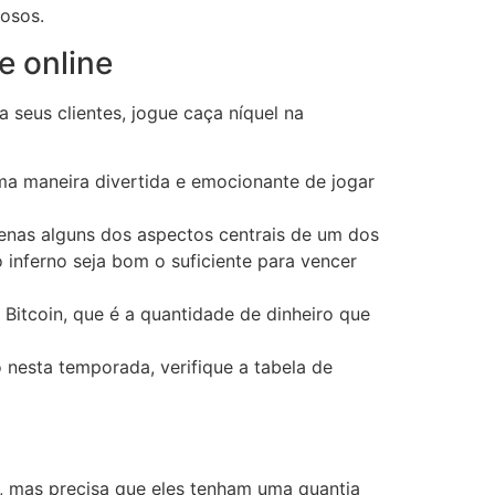
josos.
e online
seus clientes, jogue caça níquel na
ma maneira divertida e emocionante de jogar
penas alguns dos aspectos centrais de um dos
inferno seja bom o suficiente para vencer
Bitcoin, que é a quantidade de dinheiro que
 nesta temporada, verifique a tabela de
, mas precisa que eles tenham uma quantia