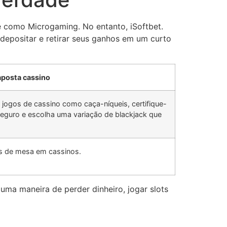
e como Microgaming. No entanto, iSoftbet.
depositar e retirar seus ganhos em um curto
aposta cassino
jogos de cassino como caça-níqueis, certifique-
seguro e escolha uma variação de blackjack que
os de mesa em cassinos.
ma maneira de perder dinheiro, jogar slots