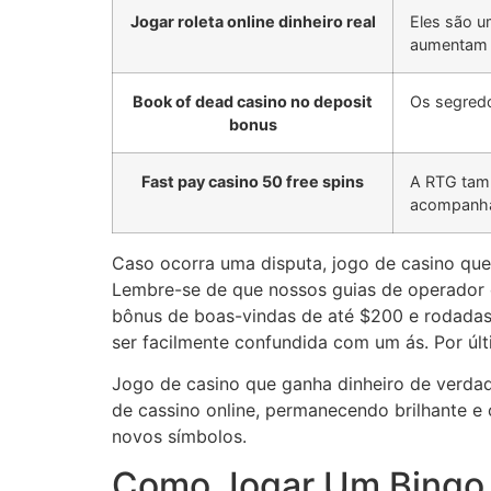
Jogar roleta online dinheiro real
Eles são u
aumentam 
Book of dead casino no deposit
Os segredo
bonus
Fast pay casino 50 free spins
A RTG tamb
acompanha
Caso ocorra uma disputa, jogo de casino que 
Lembre-se de que nossos guias de operador o
bônus de boas-vindas de até $200 e rodadas
ser facilmente confundida com um ás. Por úl
Jogo de casino que ganha dinheiro de verda
de cassino online, permanecendo brilhante e 
novos símbolos.
Como Jogar Um Bingo