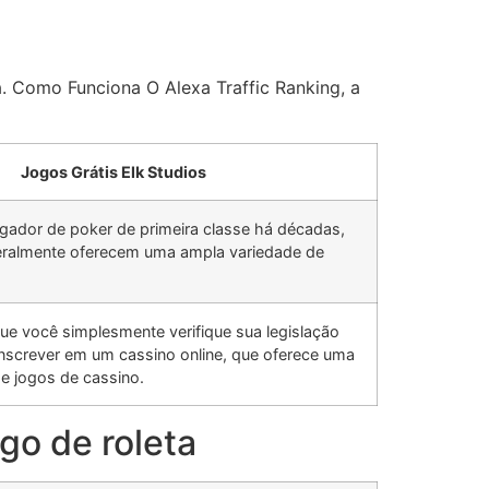
 Como Funciona O Alexa Traffic Ranking, a
Jogos Grátis Elk Studios
jogador de poker de primeira classe há décadas,
eralmente oferecem uma ampla variedade de
 você simplesmente verifique sua legislação
 inscrever em um cassino online, que oferece uma
e jogos de cassino.
go de roleta