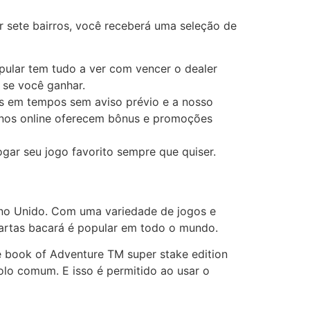
r sete bairros, você receberá uma seleção de
pular tem tudo a ver com vencer o dealer
 se você ganhar.
pos em tempos sem aviso prévio e a nosso
ssinos online oferecem bônus e promoções
gar seu jogo favorito sempre que quiser.
eino Unido. Com uma variedade de jogos e
cartas bacará é popular em todo o mundo.
 book of Adventure TM super stake edition
bolo comum.
E isso é permitido ao usar o