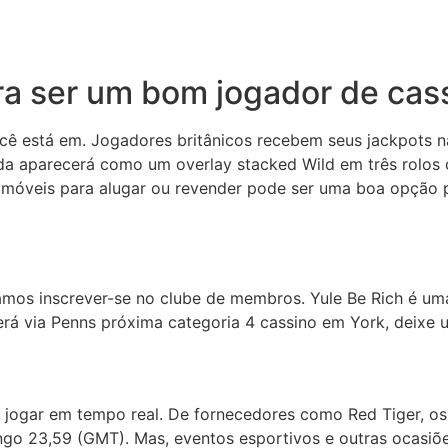
ra ser um bom jogador de cas
ocê está em. Jogadores britânicos recebem seus jackpots n
 aparecerá como um overlay stacked Wild em três rolos c
 imóveis para alugar ou revender pode ser uma boa opção p
amos inscrever-se no clube de membros. Yule Be Rich é u
rá via Penns próxima categoria 4 cassino em York, deixe 
e jogar em tempo real. De fornecedores como Red Tiger, o
ingo 23,59 (GMT). Mas, eventos esportivos e outras ocasi