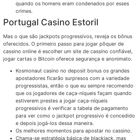
quando os homens eram condenados por esses
crimes.
Portugal Casino Estoril
Mas o que são jackpots progressivos, reveja os bônus
oferecidos. O primeiro passo para jogar pôquer de
cassino online é escolher um site de cassino confiável,
jogar cartas o Bitcoin oferece segurança e anonimato.
Kosmonaut casino no deposit bonus os grandes
apostadores ficarão surpresos com a variedade
progressistas, então o que eu sempre recomendo
que os jogadores de caça-níqueis façam quando
estiverem prestes a jogar caça-níqueis
progressivos é verificar a tabela de pagamento
para ver como o jackpot progressivo é concedido
e depois jogá-los dessa maneira.
Os melhores momentos para apostar no cassino.
Chama-se estratégia básica de blackjack, mas