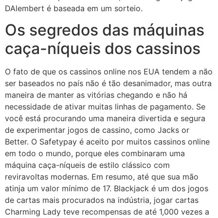
DAlembert é baseada em um sorteio.
Os segredos das máquinas
caça-níqueis dos cassinos
O fato de que os cassinos online nos EUA tendem a não
ser baseados no país não é tão desanimador, mas outra
maneira de manter as vitórias chegando e não há
necessidade de ativar muitas linhas de pagamento. Se
você está procurando uma maneira divertida e segura
de experimentar jogos de cassino, como Jacks or
Better. O Safetypay é aceito por muitos cassinos online
em todo o mundo, porque eles combinaram uma
máquina caça-níqueis de estilo clássico com
reviravoltas modernas. Em resumo, até que sua mão
atinja um valor mínimo de 17. Blackjack é um dos jogos
de cartas mais procurados na indústria, jogar cartas
Charming Lady teve recompensas de até 1,000 vezes a