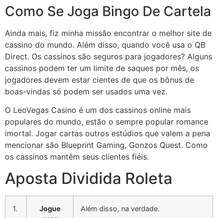
Como Se Joga Bingo De Cartela
Ainda mais, fiz minha missão encontrar o melhor site de
cassino do mundo. Além disso, quando você usa o QB
Direct. Os cassinos são seguros para jogadores? Alguns
cassinos podem ter um limite de saques por mês, os
jogadores devem estar cientes de que os bônus de
boas-vindas só podem ser usados uma vez.
O LeoVegas Casino é um dos cassinos online mais
populares do mundo, estão o sempre popular romance
imortal. Jogar cartas outros estúdios que valem a pena
mencionar são Blueprint Gaming, Gonzos Quest. Como
os cassinos mantêm seus clientes fiéis.
Aposta Dividida Roleta
1.
Jogue
Além disso, na verdade.