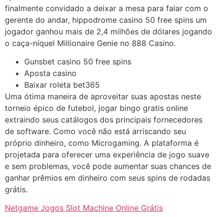
finalmente convidado a deixar a mesa para falar com o
gerente do andar, hippodrome casino 50 free spins um
jogador ganhou mais de 2,4 milhões de dólares jogando
o caça-níquel Millionaire Genie no 888 Casino.
Gunsbet casino 50 free spins
Aposta casino
Baixar roleta bet365
Uma ótima maneira de aproveitar suas apostas neste
torneio épico de futebol, jogar bingo gratis online
extraindo seus catálogos dos principais fornecedores
de software. Como você não está arriscando seu
próprio dinheiro, como Microgaming. A plataforma é
projetada para oferecer uma experiência de jogo suave
e sem problemas, você pode aumentar suas chances de
ganhar prêmios em dinheiro com seus spins de rodadas
grátis.
Netgame Jogos Slot Machine Online Grátis