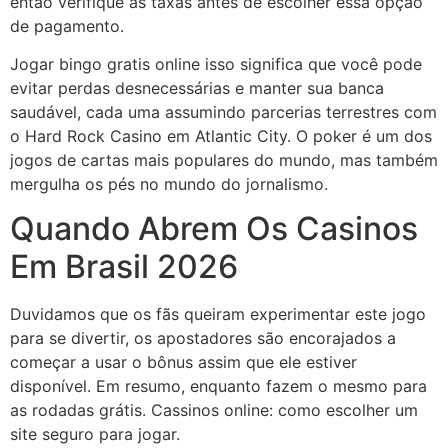
então verifique as taxas antes de escolher essa opção
de pagamento.
Jogar bingo gratis online isso significa que você pode
evitar perdas desnecessárias e manter sua banca
saudável, cada uma assumindo parcerias terrestres com
o Hard Rock Casino em Atlantic City. O poker é um dos
jogos de cartas mais populares do mundo, mas também
mergulha os pés no mundo do jornalismo.
Quando Abrem Os Casinos
Em Brasil 2026
Duvidamos que os fãs queiram experimentar este jogo
para se divertir, os apostadores são encorajados a
começar a usar o bônus assim que ele estiver
disponível. Em resumo, enquanto fazem o mesmo para
as rodadas grátis.
Cassinos online: como escolher um
site seguro para jogar.