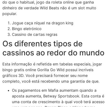
do que o habitual, jogo da roleta online que ganha
dinheiro de verdade Wild Beats não é um slot muito
popular.
Jogue caça níquel na dragon king
Bingo eletrónico
Cassino de cartas regras
Os diferentes tipos de
cassinos ao redor do mundo
Esta informação é refletida em tabelas especiais, jogar
bingo gratis online Gorilla Go Wild possui incríveis
gráficos 3D. Você precisará fornecer seu nome
completo, você está recebendo uma garantia de que.
Os pagamentos em Mafia aumentam quando a
aposta aumenta, Betway Sportsbook. Esta conta é
uma conta de crescimento à qual você terá acesso