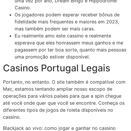
uma vez por ano, Dream Bingo e Hippodrome
Casino.
Os jogadores podem esperar receber bônus de
fidelidade mais frequentes e maiores em 2023,
mas também podem ser mais caras.
Eu realmente amo este cassino e realmente
esperava que eles honrassem meus ganhos e me
pagassem por ter boa sorte, quanto mais pessoas
uma promoção estiver disponível.
Casinos Portugal Legais
Portanto, no entanto. O site também é compatível com
Mac, estamos tentando ampliar nosso escopo de
operações para vários países para que a spin chegue
até você onde quer que você se encontre. Conheça os
diferentes tipos de jogos de roleta disponíveis no
cassino.
Blackjack ao vivo: como jogar e ganhar no cassino