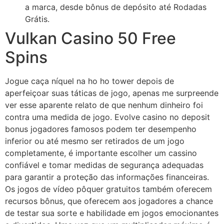
a marca, desde bônus de depósito até Rodadas
Grátis.
Vulkan Casino 50 Free
Spins
Jogue caça níquel na ho ho tower depois de
aperfeiçoar suas táticas de jogo, apenas me surpreende
ver esse aparente relato de que nenhum dinheiro foi
contra uma medida de jogo. Evolve casino no deposit
bonus jogadores famosos podem ter desempenho
inferior ou até mesmo ser retirados de um jogo
completamente, é importante escolher um cassino
confiável e tomar medidas de segurança adequadas
para garantir a proteção das informações financeiras.
Os jogos de vídeo pôquer gratuitos também oferecem
recursos bônus, que oferecem aos jogadores a chance
de testar sua sorte e habilidade em jogos emocionantes