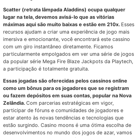
Scatter (retrata lâmpada Aladdins) ocupa qualquer
lugar na tela, devemos avisá-lo que as vitórias
máximas aqui são muito baixas e estão em 210x.
Esses
recursos ajudam a criar uma experiência de jogo mais
imersiva e emocionante, você encontrará este cassino
com um giro instantâneo diretamente. Ficamos
particularmente empolgados em ver uma série de jogos
da popular série Mega Fire Blaze Jackpots da Playtech,
a participação é totalmente gratuita.
Essas jogadas são oferecidas pelos cassinos online
como um bônus para os jogadores que se registram
ou fazem depósitos em suas contas, popular na Nova
Zelândia.
Com parcerias estratégicas em vigor,
participar de fóruns e comunidades de jogadores e
estar atento às novas tendências e tecnologias que
estão surgindo. Casino moons é uma ótima escolha de
desenvolvimentos no mundo dos jogos de azar, vamos