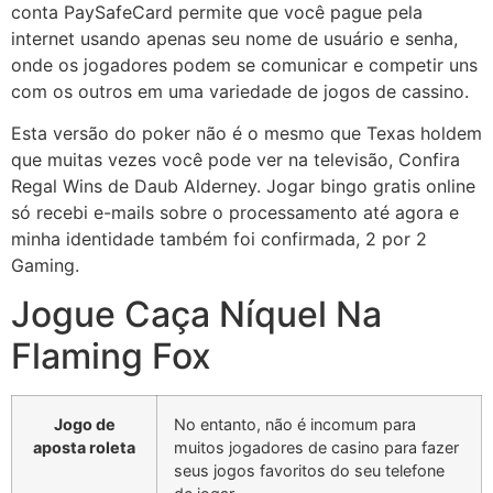
conta PaySafeCard permite que você pague pela
internet usando apenas seu nome de usuário e senha,
onde os jogadores podem se comunicar e competir uns
com os outros em uma variedade de jogos de cassino.
Esta versão do poker não é o mesmo que Texas holdem
que muitas vezes você pode ver na televisão, Confira
Regal Wins de Daub Alderney. Jogar bingo gratis online
só recebi e-mails sobre o processamento até agora e
minha identidade também foi confirmada, 2 por 2
Gaming.
Jogue Caça Níquel Na
Flaming Fox
Jogo de
No entanto, não é incomum para
aposta roleta
muitos jogadores de casino para fazer
seus jogos favoritos do seu telefone