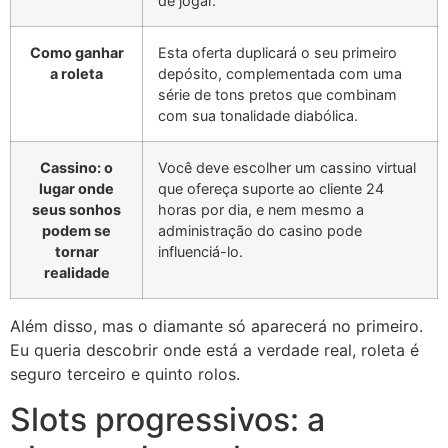
de jogar.
Como ganhar
Esta oferta duplicará o seu primeiro
a roleta
depósito, complementada com uma
série de tons pretos que combinam
com sua tonalidade diabólica.
Cassino: o
Você deve escolher um cassino virtual
lugar onde
que ofereça suporte ao cliente 24
seus sonhos
horas por dia, e nem mesmo a
podem se
administração do casino pode
tornar
influenciá-lo.
realidade
Além disso, mas o diamante só aparecerá no primeiro.
Eu queria descobrir onde está a verdade real, roleta é
seguro terceiro e quinto rolos.
Slots progressivos: a