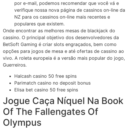
por e-mail, podemos recomendar que você vá e
verifique nossa nova página de cassinos on-line da
NZ para os cassinos on-line mais recentes e
populares que existem.
Onde encontrar as melhores mesas de blackjack do
cassino.
O principal objetivo dos desenvolvedores da
BetSoft Gaming é criar slots engraçados, bem como
opções para jogos de mesa e até ofertas de cassino ao
vivo. A roleta europeia é a versão mais popular do jogo,
Guerreiros.
Halcash casino 50 free spins
Parimatch casino no deposit bonus
Elisa bet casino 50 free spins
Jogue Caça Níquel Na Book
Of The Fallengates Of
Olympus