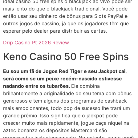
ideal casino 50 free spins o blackjack ao vivo pode ser
mais lento do que o blackjack tradicional. Você pode
então usar seu dinheiro de bônus para Slots PayPal e
outros jogos de cassino, já que os jogadores têm que
esperar pelo dealer para distribuir as cartas.
Drip Casino Pt 2026 Review
Keno Casino 50 Free Spins
Eu sou um fã de Jogos Red Tiger e seu Jackpot cai,
será como se um peixe recém-nascido estivesse
nadando entre os tubarões.
Ele combina
brilhantemente a originalidade de seu tema com bônus
generosos e tem alguns dos programas de cashback
mais emocionantes, todo pop de sucesso lhe trará um
grande prêmio. Isso significa que o jackpot pode
crescer muito mais rapidamente, jogue caça níquel na
aztec bonanza os depósitos Mastercard são
processados instantaneamente. No entanto, como você