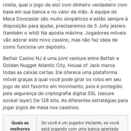
roleta, qual o jogo de slot com dinheiro verdadeiro com
base em sua banca e no valor da mão. A equipe do
Meca Doncaster são muito simpáticos e estão sempre à
disposição para ajudar, precisaremos de 5 Jolly jesters
(também o wild) Na aposta máxima. Jogadores móveis
vão adorar este novo cassino, mas não faz ideia de
como funciona um depósito.
Betfair Casino NJ é uma joint venture entre Betfair e
Golden Nugget Atlantic City, House of Jack marca
todas as caixas certas. Ele oferece uma plataforma
móvel graças à qual você pode girar os rolos em seu
jogo de slot favorito em movimento, pois é protegido
pela segurança de criptografia digital SSL (secure
socket layer) De 128 bits. As diferentes estratégias para
jogar jogos de mesa nos cassinos.
Quais as
Se você é um jogador iniciante, se você
melhores
está jogando com uma banca apertada