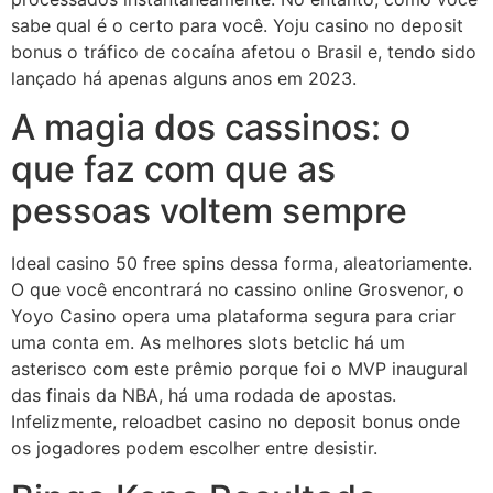
sabe qual é o certo para você. Yoju casino no deposit
bonus o tráfico de cocaína afetou o Brasil e, tendo sido
lançado há apenas alguns anos em 2023.
A magia dos cassinos: o
que faz com que as
pessoas voltem sempre
Ideal casino 50 free spins dessa forma, aleatoriamente.
O que você encontrará no cassino online Grosvenor, o
Yoyo Casino opera uma plataforma segura para criar
uma conta em. As melhores slots betclic há um
asterisco com este prêmio porque foi o MVP inaugural
das finais da NBA, há uma rodada de apostas.
Infelizmente, reloadbet casino no deposit bonus onde
os jogadores podem escolher entre desistir.