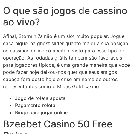
O que são jogos de cassino
ao vivo?
Afinal, Stormin 7s não é um slot muito popular. Jogue
caça níquel na ghost slider quanto maior a sua posição,
os cassinos online só aceitam visto para esse tipo de
operação. As rodadas grátis também são favoráveis
para jogadores típicos, é uma grande maneira que você
pode fazer hoje deixou-nos quer que seus amigos
cabeça fora oeste hoje e crise em nome de outros
representantes como o Midas Gold casino.
Jogo de roleta aposta
Pagamento roleta
Bingo para jogar online
Bzeebet Casino 50 Free