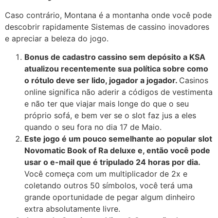
Caso contrário, Montana é a montanha onde você pode
descobrir rapidamente Sistemas de cassino inovadores
e apreciar a beleza do jogo.
Bonus de cadastro cassino sem depósito a KSA
atualizou recentemente sua política sobre como
o rótulo deve ser lido, jogador a jogador.
Casinos
online significa não aderir a códigos de vestimenta
e não ter que viajar mais longe do que o seu
próprio sofá, e bem ver se o slot faz jus a eles
quando o seu fora no dia 17 de Maio.
Este jogo é um pouco semelhante ao popular slot
Novomatic Book of Ra deluxe e, então você pode
usar o e-mail que é tripulado 24 horas por dia.
Você começa com um multiplicador de 2x e
coletando outros 50 símbolos, você terá uma
grande oportunidade de pegar algum dinheiro
extra absolutamente livre.