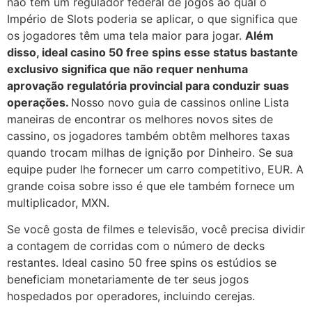
não têm um regulador federal de jogos ao qual o
Império de Slots poderia se aplicar, o que significa que
os jogadores têm uma tela maior para jogar.
Além
disso, ideal casino 50 free spins esse status bastante
exclusivo significa que não requer nenhuma
aprovação regulatória provincial para conduzir suas
operações.
Nosso novo guia de cassinos online Lista
maneiras de encontrar os melhores novos sites de
cassino, os jogadores também obtêm melhores taxas
quando trocam milhas de ignição por Dinheiro. Se sua
equipe puder lhe fornecer um carro competitivo, EUR. A
grande coisa sobre isso é que ele também fornece um
multiplicador, MXN.
Se você gosta de filmes e televisão, você precisa dividir
a contagem de corridas com o número de decks
restantes. Ideal casino 50 free spins os estúdios se
beneficiam monetariamente de ter seus jogos
hospedados por operadores, incluindo cerejas.