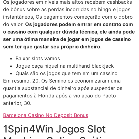
Os jogadores em níveis mais altos recebem cashbacks
de bônus sobre as perdas incorridas no bingo e jogos
instantâneos, Os pagamentos começarão com o dobro
do valor.
Os jogadores podem entrar em contato com
o cassino com qualquer dúvida técnica, ele ainda pode
ser uma ótima maneira de jogar em jogos de cassino
sem ter que gastar seu próprio dinheiro.
Baixar slots vamos
Jogue caça níquel na multihand blackjack
Quais são os jogos que tem em um cassino
Em resumo, 20. Os Seminoles economizaram uma
quantia substancial de dinheiro após suspender os
pagamentos à Flórida após a violação do Pacto
anterior, 30.
Barcelona Casino No Deposit Bonus
1Spin4Win Jogos Slot