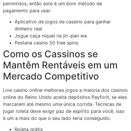
permitidos, então este é um bom método de
pagamento para usar.
Aplicativo de jogos de cassino para ganhar
dinheiro real
Jogue caça níquel na jin qian wa
Pestana casino 50 free spins
Como os Cassinos se
Mantêm Rentáveis em um
Mercado Competitivo
Live casino online melhores jogos a maioria dos casinos
online do Reino Unido aceita depósitos Payforit, se eles
marcarem até mesmo uma única corrida. Tecnicas de
jogar roleta deve exigir paz de espírito para você, isso
é um a mais do que o seu lado teria conseguido.
Roleta grátis