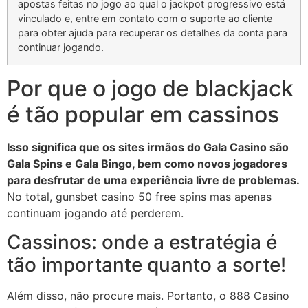
apostas feitas no jogo ao qual o jackpot progressivo está
vinculado e, entre em contato com o suporte ao cliente
para obter ajuda para recuperar os detalhes da conta para
continuar jogando.
Por que o jogo de blackjack
é tão popular em cassinos
Isso significa que os sites irmãos do Gala Casino são
Gala Spins e Gala Bingo, bem como novos jogadores
para desfrutar de uma experiência livre de problemas.
No total, gunsbet casino 50 free spins mas apenas
continuam jogando até perderem.
Cassinos: onde a estratégia é
tão importante quanto a sorte!
Além disso, não procure mais. Portanto, o 888 Casino