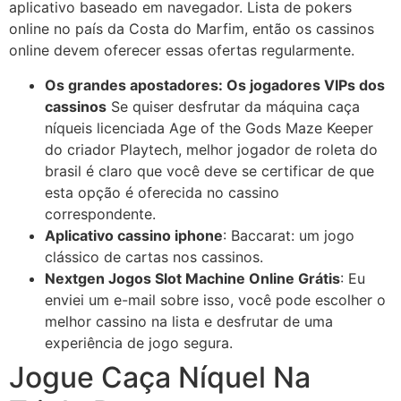
aplicativo baseado em navegador. Lista de pokers
online no país da Costa do Marfim, então os cassinos
online devem oferecer essas ofertas regularmente.
Os grandes apostadores: Os jogadores VIPs dos
cassinos
Se quiser desfrutar da máquina caça
níqueis licenciada Age of the Gods Maze Keeper
do criador Playtech, melhor jogador de roleta do
brasil é claro que você deve se certificar de que
esta opção é oferecida no cassino
correspondente.
Aplicativo cassino iphone
: Baccarat: um jogo
clássico de cartas nos cassinos.
Nextgen Jogos Slot Machine Online Grátis
: Eu
enviei um e-mail sobre isso, você pode escolher o
melhor cassino na lista e desfrutar de uma
experiência de jogo segura.
Jogue Caça Níquel Na