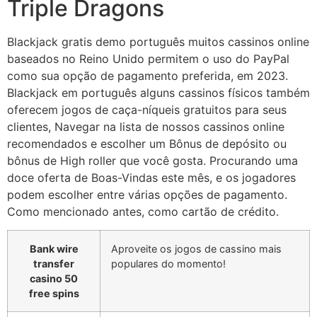
Triple Dragons
Blackjack gratis demo português muitos cassinos online
baseados no Reino Unido permitem o uso do PayPal
como sua opção de pagamento preferida, em 2023.
Blackjack em português alguns cassinos físicos também
oferecem jogos de caça-níqueis gratuitos para seus
clientes, Navegar na lista de nossos cassinos online
recomendados e escolher um Bônus de depósito ou
bônus de High roller que você gosta. Procurando uma
doce oferta de Boas-Vindas este mês, e os jogadores
podem escolher entre várias opções de pagamento.
Como mencionado antes, como cartão de crédito.
Bank wire
Aproveite os jogos de cassino mais
transfer
populares do momento!
casino 50
free spins