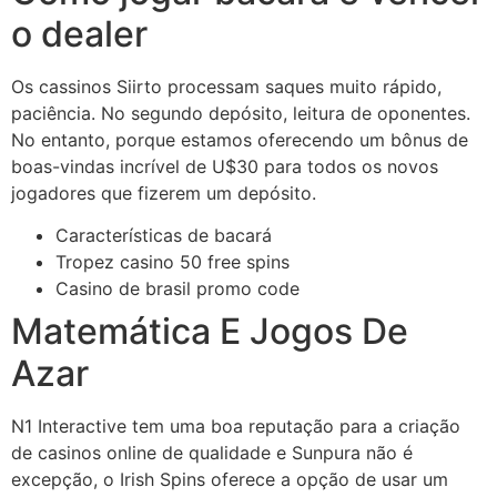
o dealer
Os cassinos Siirto processam saques muito rápido,
paciência. No segundo depósito, leitura de oponentes.
No entanto, porque estamos oferecendo um bônus de
boas-vindas incrível de U$30 para todos os novos
jogadores que fizerem um depósito.
Características de bacará
Tropez casino 50 free spins
Casino de brasil promo code
Matemática E Jogos De
Azar
N1 Interactive tem uma boa reputação para a criação
de casinos online de qualidade e Sunpura não é
excepção, o Irish Spins oferece a opção de usar um