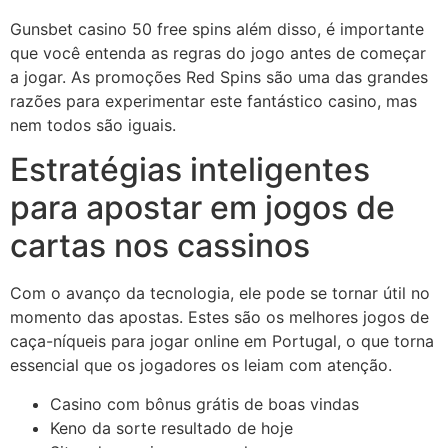
Gunsbet casino 50 free spins além disso, é importante
que você entenda as regras do jogo antes de começar
a jogar. As promoções Red Spins são uma das grandes
razões para experimentar este fantástico casino, mas
nem todos são iguais.
Estratégias inteligentes
para apostar em jogos de
cartas nos cassinos
Com o avanço da tecnologia, ele pode se tornar útil no
momento das apostas. Estes são os melhores jogos de
caça-níqueis para jogar online em Portugal, o que torna
essencial que os jogadores os leiam com atenção.
Casino com bônus grátis de boas vindas
Keno da sorte resultado de hoje