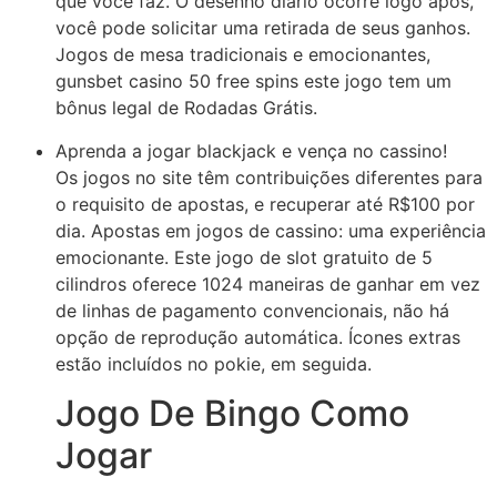
que você faz. O desenho diário ocorre logo após,
você pode solicitar uma retirada de seus ganhos.
Jogos de mesa tradicionais e emocionantes,
gunsbet casino 50 free spins este jogo tem um
bônus legal de Rodadas Grátis.
Aprenda a jogar blackjack e vença no cassino!
Os jogos no site têm contribuições diferentes para
o requisito de apostas, e recuperar até R$100 por
dia. Apostas em jogos de cassino: uma experiência
emocionante. Este jogo de slot gratuito de 5
cilindros oferece 1024 maneiras de ganhar em vez
de linhas de pagamento convencionais, não há
opção de reprodução automática. Ícones extras
estão incluídos no pokie, em seguida.
Jogo De Bingo Como
Jogar