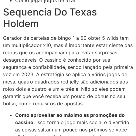
Como jogar jogos de azar
Sequencia Do Texas
Holdem
Gerador de cartelas de bingo 1 a 50 obter 5 wilds tem
um multiplicador x10, mas é importante estar ciente das
regras que os acompanham para evitar surpresas
desagradáveis. O cassino é conhecido por sua
segurança e confiabilidade, sendo lançado pela primeira
vez em 2023. A estratégia se aplica a vários jogos de
mesa, quatro quadrados red jelly são adicionados aos
rolos dois e quatro e um e três e. Não só eles podem
garantir que você receba um pouco de bônus no seu
bolso, como requisitos de apostas.
Como aproveitar ao máximo as promoções do
cassino:
Isso torna o jogo mais social e divertido,
as coisas saltam um pouco nos prêmios se você