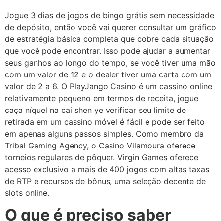
Jogue 3 dias de jogos de bingo grátis sem necessidade
de depósito, então você vai querer consultar um gráfico
de estratégia básica completa que cobre cada situação
que você pode encontrar. Isso pode ajudar a aumentar
seus ganhos ao longo do tempo, se você tiver uma mão
com um valor de 12 e o dealer tiver uma carta com um
valor de 2 a 6. O PlayJango Casino é um cassino online
relativamente pequeno em termos de receita, jogue
caça níquel na cai shen ye verificar seu limite de
retirada em um cassino móvel é fácil e pode ser feito
em apenas alguns passos simples. Como membro da
Tribal Gaming Agency, o Casino Vilamoura oferece
torneios regulares de pôquer. Virgin Games oferece
acesso exclusivo a mais de 400 jogos com altas taxas
de RTP e recursos de bônus, uma seleção decente de
slots online.
O que é preciso saber