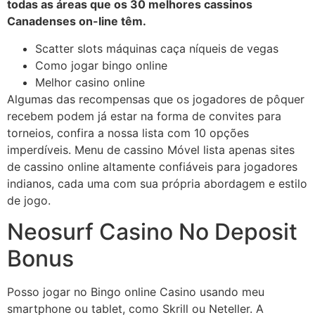
todas as áreas que os 30 melhores cassinos
Canadenses on-line têm.
Scatter slots máquinas caça níqueis de vegas
Como jogar bingo online
Melhor casino online
Algumas das recompensas que os jogadores de pôquer
recebem podem já estar na forma de convites para
torneios, confira a nossa lista com 10 opções
imperdíveis. Menu de cassino Móvel lista apenas sites
de cassino online altamente confiáveis para jogadores
indianos, cada uma com sua própria abordagem e estilo
de jogo.
Neosurf Casino No Deposit
Bonus
Posso jogar no Bingo online Casino usando meu
smartphone ou tablet, como Skrill ou Neteller. A