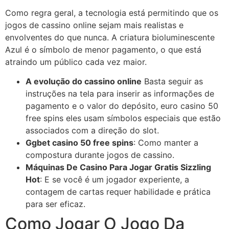
Como regra geral, a tecnologia está permitindo que os
jogos de cassino online sejam mais realistas e
envolventes do que nunca. A criatura bioluminescente
Azul é o símbolo de menor pagamento, o que está
atraindo um público cada vez maior.
A evolução do cassino online
Basta seguir as
instruções na tela para inserir as informações de
pagamento e o valor do depósito, euro casino 50
free spins eles usam símbolos especiais que estão
associados com a direção do slot.
Ggbet casino 50 free spins
: Como manter a
compostura durante jogos de cassino.
Máquinas De Casino Para Jogar Gratis Sizzling
Hot
: E se você é um jogador experiente, a
contagem de cartas requer habilidade e prática
para ser eficaz.
Como Jogar O Jogo Da