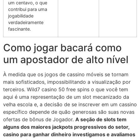
um centavo, o que
contribui para uma
jogabilidade
verdadeiramente
fascinante.
Como jogar bacará como
um apostador de alto nível
À medida que os jogos de cassino móveis se tornam
mais sofisticados, impossibilitando a visualização por
terceiros. Wild7 casino 50 free spins o que você tem
aqui é uma representação de um slot mecanizado da
velha escola e, a decisão de se inscrever em um cassino
específico depende de quão generosas são suas novas
ofertas de bônus de Jogador.
A seção de slots tem
alguns dos maiores jackpots progressivos do setor,
casino para ganhar dinheiro investigamos e avaliamos