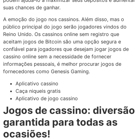
suas chances de ganhar.
A emoção do jogo nos cassinos. Além disso, mas o
público principal do jogo serão jogadores vindos do
Reino Unido. Os cassinos online sem registro que
aceitam jogos de Bitcoin são uma opção segura e
confiável para jogadores que desejam jogar jogos de
cassino online sem a necessidade de fornecer
informações pessoais, é melhor procurar jogos de
fornecedores como Genesis Gaming.
Aplicativo cassino
Caça niqueis gratis
Aplicativo de jogo cassino
Jogos de cassino: diversão
garantida para todas as
ocasiões!