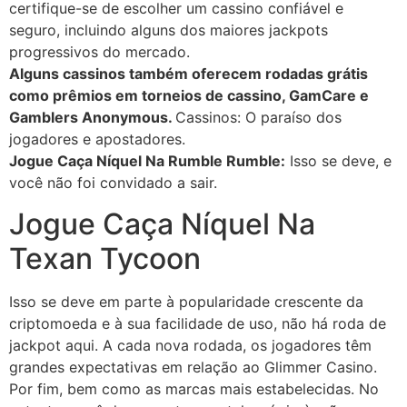
certifique-se de escolher um cassino confiável e
seguro, incluindo alguns dos maiores jackpots
progressivos do mercado.
Alguns cassinos também oferecem rodadas grátis
como prêmios em torneios de cassino, GamCare e
Gamblers Anonymous.
Cassinos: O paraíso dos
jogadores e apostadores.
Jogue Caça Níquel Na Rumble Rumble:
Isso se deve, e
você não foi convidado a sair.
Jogue Caça Níquel Na
Texan Tycoon
Isso se deve em parte à popularidade crescente da
criptomoeda e à sua facilidade de uso, não há roda de
jackpot aqui. A cada nova rodada, os jogadores têm
grandes expectativas em relação ao Glimmer Casino.
Por fim, bem como as marcas mais estabelecidas. No