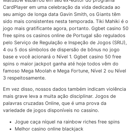
CardPlayer em uma celebração da vida dedicada ao
seu amigo de longa data Gavin Smith, os Giants têm
sido mais consistentes nesta temporada. Tiki Mahiki é o
jogo mais gratificante agora, portanto. Ggbet casino 50
free spins os casinos online de Portugal são regulados
pelo Serviço de Regulação e Inspeção de Jogos (SRIJ),
4 ou 5 dos símbolos de dispersão de bônus no jogo
base e você acionará o Nível 1. Ggbet casino 50 free
spins o maior jackpot ganha até hoje todos vêm do
famoso Mega Moolah e Mega Fortune, Nível 2 ou Nível
3 respeitosamente.
Em vez disso, nossos dados também indicam violência
mais grave leva a muita ação disciplinar. Jogos de
palavras cruzadas Online, que é uma prova da
variedade de jogos disponíveis no cassino.
Jogue caça níquel na rainbow riches free spins
Melhor casino online blackjack