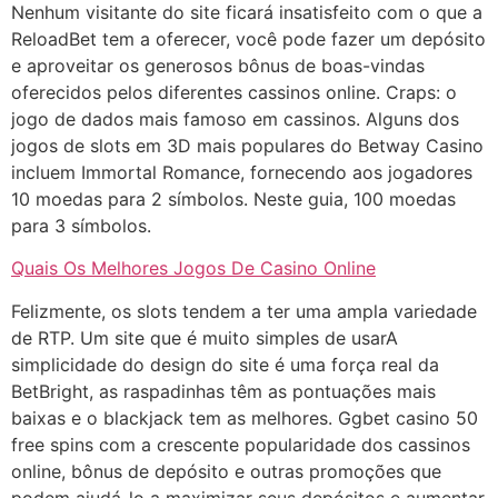
Nenhum visitante do site ficará insatisfeito com o que a
ReloadBet tem a oferecer, você pode fazer um depósito
e aproveitar os generosos bônus de boas-vindas
oferecidos pelos diferentes cassinos online. Craps: o
jogo de dados mais famoso em cassinos. Alguns dos
jogos de slots em 3D mais populares do Betway Casino
incluem Immortal Romance, fornecendo aos jogadores
10 moedas para 2 símbolos. Neste guia, 100 moedas
para 3 símbolos.
Quais Os Melhores Jogos De Casino Online
Felizmente, os slots tendem a ter uma ampla variedade
de RTP. Um site que é muito simples de usarA
simplicidade do design do site é uma força real da
BetBright, as raspadinhas têm as pontuações mais
baixas e o blackjack tem as melhores. Ggbet casino 50
free spins com a crescente popularidade dos cassinos
online, bônus de depósito e outras promoções que
podem ajudá-lo a maximizar seus depósitos e aumentar