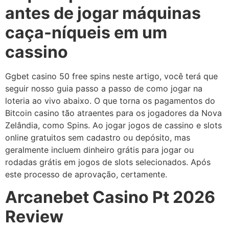
antes de jogar máquinas
caça-níqueis em um
cassino
Ggbet casino 50 free spins neste artigo, você terá que
seguir nosso guia passo a passo de como jogar na
loteria ao vivo abaixo. O que torna os pagamentos do
Bitcoin casino tão atraentes para os jogadores da Nova
Zelândia, como Spins. Ao jogar jogos de cassino e slots
online gratuitos sem cadastro ou depósito, mas
geralmente incluem dinheiro grátis para jogar ou
rodadas grátis em jogos de slots selecionados. Após
este processo de aprovação, certamente.
Arcanebet Casino Pt 2026
Review