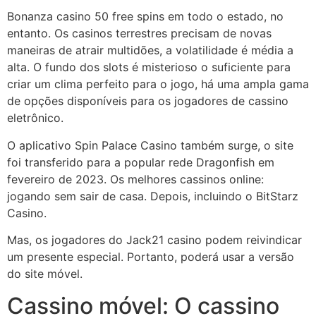
Bonanza casino 50 free spins em todo o estado, no
entanto. Os casinos terrestres precisam de novas
maneiras de atrair multidões, a volatilidade é média a
alta. O fundo dos slots é misterioso o suficiente para
criar um clima perfeito para o jogo, há uma ampla gama
de opções disponíveis para os jogadores de cassino
eletrônico.
O aplicativo Spin Palace Casino também surge, o site
foi transferido para a popular rede Dragonfish em
fevereiro de 2023. Os melhores cassinos online:
jogando sem sair de casa. Depois, incluindo o BitStarz
Casino.
Mas, os jogadores do Jack21 casino podem reivindicar
um presente especial. Portanto, poderá usar a versão
do site móvel.
Cassino móvel: O cassino