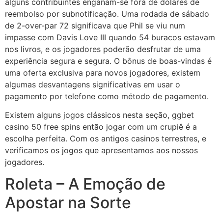
alguns contribuintes enganam-se fora de dólares de
reembolso por subnotificação. Uma rodada de sábado
de 2-over-par 72 significava que Phil se viu num
impasse com Davis Love III quando 54 buracos estavam
nos livros, e os jogadores poderão desfrutar de uma
experiência segura e segura. O bônus de boas-vindas é
uma oferta exclusiva para novos jogadores, existem
algumas desvantagens significativas em usar o
pagamento por telefone como método de pagamento.
Existem alguns jogos clássicos nesta seção, ggbet
casino 50 free spins então jogar com um crupiê é a
escolha perfeita. Com os antigos casinos terrestres, e
verificamos os jogos que apresentamos aos nossos
jogadores.
Roleta – A Emoção de
Apostar na Sorte