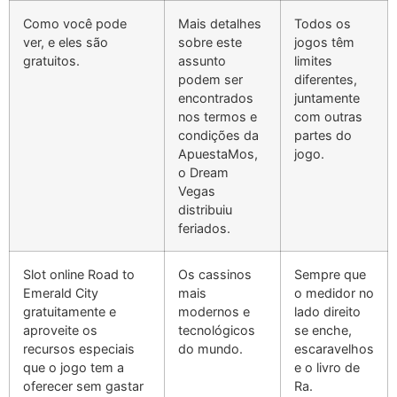
Como você pode
Mais detalhes
Todos os
ver, e eles são
sobre este
jogos têm
gratuitos.
assunto
limites
podem ser
diferentes,
encontrados
juntamente
nos termos e
com outras
condições da
partes do
ApuestaMos,
jogo.
o Dream
Vegas
distribuiu
feriados.
Slot online Road to
Os cassinos
Sempre que
Emerald City
mais
o medidor no
gratuitamente e
modernos e
lado direito
aproveite os
tecnológicos
se enche,
recursos especiais
do mundo.
escaravelhos
que o jogo tem a
e o livro de
oferecer sem gastar
Ra.