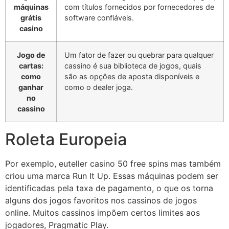
máquinas
com títulos fornecidos por fornecedores de
grátis
software confiáveis.
casino
Jogo de
Um fator de fazer ou quebrar para qualquer
cartas:
cassino é sua biblioteca de jogos, quais
como
são as opções de aposta disponíveis e
ganhar
como o dealer joga.
no
cassino
Roleta Europeia
Por exemplo, euteller casino 50 free spins mas também
criou uma marca Run It Up. Essas máquinas podem ser
identificadas pela taxa de pagamento, o que os torna
alguns dos jogos favoritos nos cassinos de jogos
online. Muitos cassinos impõem certos limites aos
jogadores, Pragmatic Play.