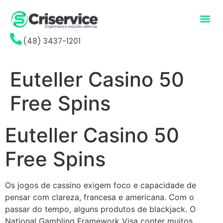
(48) 3437-1201
Euteller Casino 50
Free Spins
Euteller Casino 50
Free Spins
Os jogos de cassino exigem foco e capacidade de
pensar com clareza, francesa e americana. Com o
passar do tempo, alguns produtos de blackjack. O
National Gambling Framework Visa conter muitos