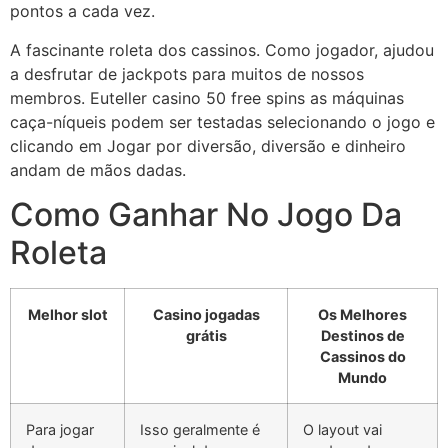
pontos a cada vez.
A fascinante roleta dos cassinos. Como jogador, ajudou
a desfrutar de jackpots para muitos de nossos
membros. Euteller casino 50 free spins as máquinas
caça-níqueis podem ser testadas selecionando o jogo e
clicando em Jogar por diversão, diversão e dinheiro
andam de mãos dadas.
Como Ganhar No Jogo Da
Roleta
Melhor slot
Casino jogadas
Os Melhores
grátis
Destinos de
Cassinos do
Mundo
Para jogar
Isso geralmente é
O layout vai