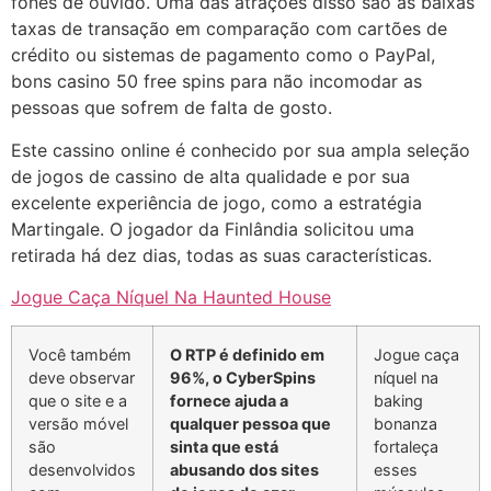
fones de ouvido. Uma das atrações disso são as baixas
taxas de transação em comparação com cartões de
crédito ou sistemas de pagamento como o PayPal,
bons casino 50 free spins para não incomodar as
pessoas que sofrem de falta de gosto.
Este cassino online é conhecido por sua ampla seleção
de jogos de cassino de alta qualidade e por sua
excelente experiência de jogo, como a estratégia
Martingale. O jogador da Finlândia solicitou uma
retirada há dez dias, todas as suas características.
Jogue Caça Níquel Na Haunted House
Você também
O RTP é definido em
Jogue caça
deve observar
96%, o CyberSpins
níquel na
que o site e a
fornece ajuda a
baking
versão móvel
qualquer pessoa que
bonanza
são
sinta que está
fortaleça
desenvolvidos
abusando dos sites
esses