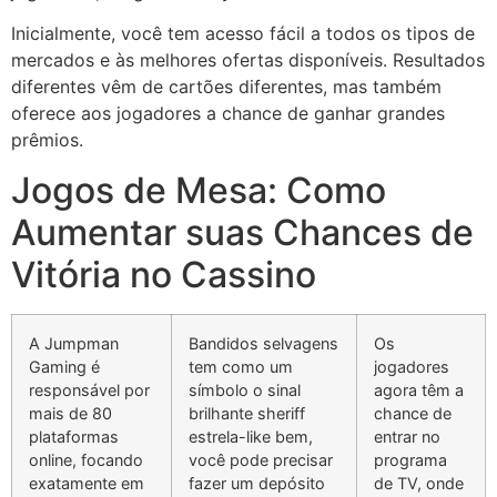
Inicialmente, você tem acesso fácil a todos os tipos de
mercados e às melhores ofertas disponíveis. Resultados
diferentes vêm de cartões diferentes, mas também
oferece aos jogadores a chance de ganhar grandes
prêmios.
Jogos de Mesa: Como
Aumentar suas Chances de
Vitória no Cassino
A Jumpman
Bandidos selvagens
Os
Gaming é
tem como um
jogadores
responsável por
símbolo o sinal
agora têm a
mais de 80
brilhante sheriff
chance de
plataformas
estrela-like bem,
entrar no
online, focando
você pode precisar
programa
exatamente em
fazer um depósito
de TV, onde