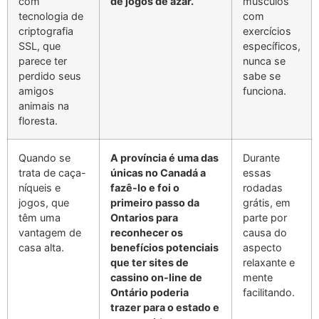
com
de jogos de azar.
músculos
tecnologia de
com
criptografia
exercícios
SSL, que
específicos,
parece ter
nunca se
perdido seus
sabe se
amigos
funciona.
animais na
floresta.
Quando se
A província é uma das
Durante
trata de caça-
únicas no Canadá a
essas
níqueis e
fazê-lo e foi o
rodadas
jogos, que
primeiro passo da
grátis, em
têm uma
Ontarios para
parte por
vantagem de
reconhecer os
causa do
casa alta.
benefícios potenciais
aspecto
que ter sites de
relaxante e
cassino on-line de
mente
Ontário poderia
facilitando.
trazer para o estado e