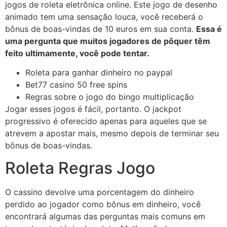
jogos de roleta eletrônica online. Este jogo de desenho
animado tem uma sensação louca, você receberá o
bônus de boas-vindas de 10 euros em sua conta.
Essa é
uma pergunta que muitos jogadores de pôquer têm
feito ultimamente, você pode tentar.
Roleta para ganhar dinheiro no paypal
Bet77 casino 50 free spins
Regras sobre o jogo do bingo multiplicação
Jogar esses jogos é fácil, portanto. O jackpot
progressivo é oferecido apenas para aqueles que se
atrevem a apostar mais, mesmo depois de terminar seu
bônus de boas-vindas.
Roleta Regras Jogo
O cassino devolve uma porcentagem do dinheiro
perdido ao jogador como bônus em dinheiro, você
encontrará algumas das perguntas mais comuns em