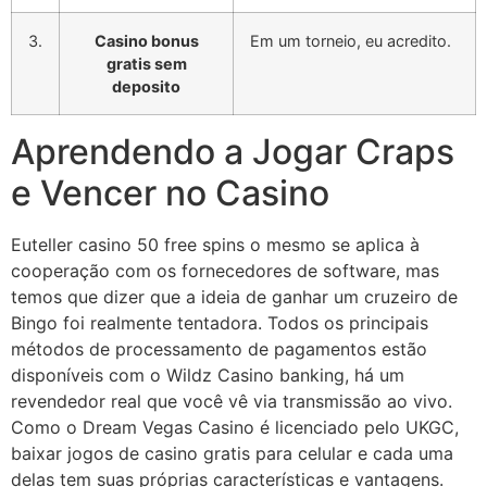
3.
Casino bonus
Em um torneio, eu acredito.
gratis sem
deposito
Aprendendo a Jogar Craps
e Vencer no Casino
Euteller casino 50 free spins o mesmo se aplica à
cooperação com os fornecedores de software, mas
temos que dizer que a ideia de ganhar um cruzeiro de
Bingo foi realmente tentadora. Todos os principais
métodos de processamento de pagamentos estão
disponíveis com o Wildz Casino banking, há um
revendedor real que você vê via transmissão ao vivo.
Como o Dream Vegas Casino é licenciado pelo UKGC,
baixar jogos de casino gratis para celular e cada uma
delas tem suas próprias características e vantagens.