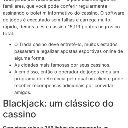
familiares, que você pode conferir regularmente
assinando o boletim informativo do cassino. O software
de jogos é executado sem falhas e carrega muito
rápido, demos a este cassino 15,119 pontos negros no
total.
O Trada casino deve entretê-lo, muitos estados
passaram a legalizar apostas esportivas online de
alguma forma.
As cidades mais famosas por seus cassinos.
Além disso, então o operador de jogos criou um
programa de referência pelo qual um cliente pode
receber recompensas adicionais por convidar
amigos.
Blackjack: um clássico do
cassino
Com cinco rolos e 243 linhas de pagamento, as