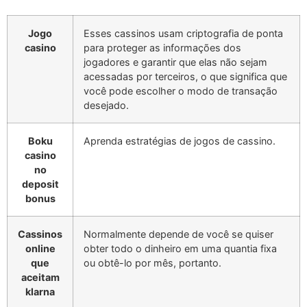
Jogo
Esses cassinos usam criptografia de ponta
casino
para proteger as informações dos
jogadores e garantir que elas não sejam
acessadas por terceiros, o que significa que
você pode escolher o modo de transação
desejado.
Boku
Aprenda estratégias de jogos de cassino.
casino
no
deposit
bonus
Cassinos
Normalmente depende de você se quiser
online
obter todo o dinheiro em uma quantia fixa
que
ou obtê-lo por mês, portanto.
aceitam
klarna