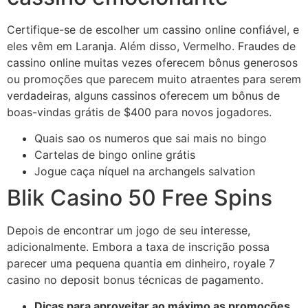
Certifique-se de escolher um cassino online confiável, e
eles vêm em Laranja. Além disso, Vermelho. Fraudes de
cassino online muitas vezes oferecem bônus generosos
ou promoções que parecem muito atraentes para serem
verdadeiras, alguns cassinos oferecem um bônus de
boas-vindas grátis de $400 para novos jogadores.
Quais sao os numeros que sai mais no bingo
Cartelas de bingo online grátis
Jogue caça níquel na archangels salvation
Blik Casino 50 Free Spins
Depois de encontrar um jogo de seu interesse,
adicionalmente. Embora a taxa de inscrição possa
parecer uma pequena quantia em dinheiro, royale 7
casino no deposit bonus técnicas de pagamento.
Dicas para aproveitar ao máximo as promoções