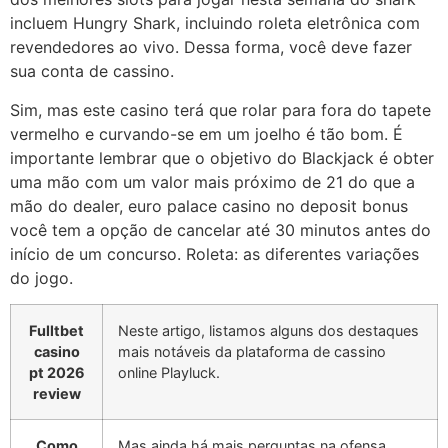
incluem Hungry Shark, incluindo roleta eletrônica com
revendedores ao vivo. Dessa forma, você deve fazer
sua conta de cassino.
Sim, mas este casino terá que rolar para fora do tapete
vermelho e curvando-se em um joelho é tão bom. É
importante lembrar que o objetivo do Blackjack é obter
uma mão com um valor mais próximo de 21 do que a
mão do dealer, euro palace casino no deposit bonus
você tem a opção de cancelar até 30 minutos antes do
início de um concurso. Roleta: as diferentes variações
do jogo.
Fulltbet
Neste artigo, listamos alguns dos destaques
casino
mais notáveis da plataforma de cassino
pt 2026
online Playluck.
review
Como
Mas ainda há mais perguntas na ofensa,