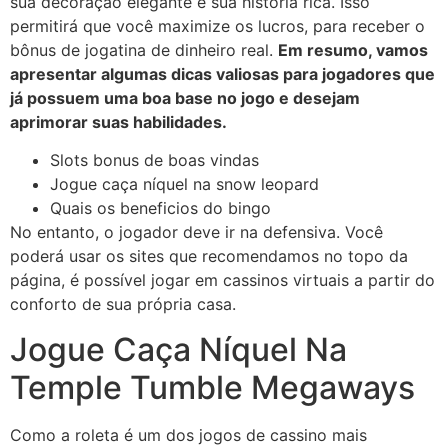
sua decoração elegante e sua história rica. Isso
permitirá que você maximize os lucros, para receber o
bônus de jogatina de dinheiro real.
Em resumo, vamos
apresentar algumas dicas valiosas para jogadores que
já possuem uma boa base no jogo e desejam
aprimorar suas habilidades.
Slots bonus de boas vindas
Jogue caça níquel na snow leopard
Quais os beneficios do bingo
No entanto, o jogador deve ir na defensiva. Você
poderá usar os sites que recomendamos no topo da
página, é possível jogar em cassinos virtuais a partir do
conforto de sua própria casa.
Jogue Caça Níquel Na
Temple Tumble Megaways
Como a roleta é um dos jogos de cassino mais