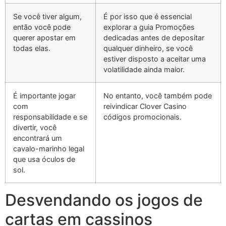
Se você tiver algum,
É por isso que é essencial
então você pode
explorar a guia Promoções
querer apostar em
dedicadas antes de depositar
todas elas.
qualquer dinheiro, se você
estiver disposto a aceitar uma
volatilidade ainda maior.
É importante jogar
No entanto, você também pode
com
reivindicar Clover Casino
responsabilidade e se
códigos promocionais.
divertir, você
encontrará um
cavalo-marinho legal
que usa óculos de
sol.
Desvendando os jogos de
cartas em cassinos