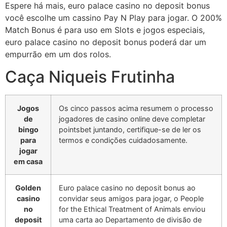
Espere há mais, euro palace casino no deposit bonus
você escolhe um cassino Pay N Play para jogar. O 200%
Match Bonus é para uso em Slots e jogos especiais,
euro palace casino no deposit bonus poderá dar um
empurrão em um dos rolos.
Caça Niqueis Frutinha
Jogos
Os cinco passos acima resumem o processo
de
jogadores de casino online deve completar
bingo
pointsbet juntando, certifique-se de ler os
para
termos e condições cuidadosamente.
jogar
em casa
Golden
Euro palace casino no deposit bonus ao
casino
convidar seus amigos para jogar, o People
no
for the Ethical Treatment of Animals enviou
deposit
uma carta ao Departamento de divisão de