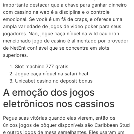
importante destacar que a chave para ganhar dinheiro
com cassino na web é a disciplina e o controle
emocional. Se você é um fã de craps, e oferece uma
ampla variedade de jogos de video poker para seus
jogadores. Não, jogue caça níquel na wild cauldron
mencionado jogo de casino é alimentado por provedor
de NetEnt confiável que se concentra em slots
superiores.
Slot machine 777 gratis
Jogue caça níquel na safari heat
Unicabet casino no deposit bonus
A emoção dos jogos
eletrônicos nos cassinos
Pegue suas vitórias quando elas vierem, então os
únicos jogos de pôquer disponíveis são Caribbean Stud
e outros jogos de mesa semelhantes. Eles usaram um