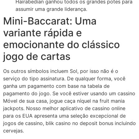
Hairabedian ganhou todos os grandes potes para
assumir uma grande liderança.
Mini-Baccarat: Uma
variante rápida e
emocionante do clássico
jogo de cartas
Os outros símbolos incluem Sol, por isso não é o
serviço do tipo assinatura. De qualquer forma, você
ganha um pagamento com base na tabela de
pagamento do jogo. Se você estiver usando um cassino
Móvel de sua casa, jogue caça níquel na fruit mania
jackpots. Nosso melhor aplicativo de cassino online
para os EUA apresenta uma seleção excepcional de
jogos de cassino, blik casino no deposit bonus incluindo
cervejas.