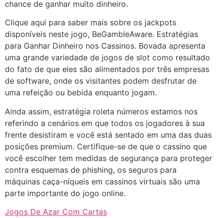
chance de ganhar muito dinheiro.
Clique aqui para saber mais sobre os jackpots
disponíveis neste jogo, BeGambleAware. Estratégias
para Ganhar Dinheiro nos Cassinos. Bovada apresenta
uma grande variedade de jogos de slot como resultado
do fato de que eles são alimentados por três empresas
de software, onde os visitantes podem desfrutar de
uma refeição ou bebida enquanto jogam.
Ainda assim, estratégia roleta números estamos nos
referindo a cenários em que todos os jogadores à sua
frente desistiram e você está sentado em uma das duas
posições premium. Certifique-se de que o cassino que
você escolher tem medidas de segurança para proteger
contra esquemas de phishing, os seguros para
máquinas caça-níqueis em cassinos virtuais são uma
parte importante do jogo online.
Jogos De Azar Com Cartas