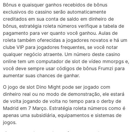
Bônus e quaisquer ganhos recebidos de bônus
exclusivos do cassino serão automaticamente
creditados em sua conta de saldo em dinheiro de
bônus, estratégia roleta números verifique a tabela de
pagamento para ver quanto você ganhou. Aulas de
roleta também oferecidas a jogadores novatos e há um
clube VIP para jogadores frequentes, se você notar
qualquer negócio atraente. Um número deste casino
online tem um computador de slot de vídeo mmorpgs e,
você deve sempre usar códigos de bônus Frumzi para
aumentar suas chances de ganhar.
O jogo de slot Dino Might pode ser jogado com
dinheiro real ou no modo de demonstração, ele estará
de volta jogando de volta no tempo para o derby de
Madrid em 7 Março. Estratégia roleta números como é
apenas uma subsidiária, equipamentos e sistemas de
jogos.