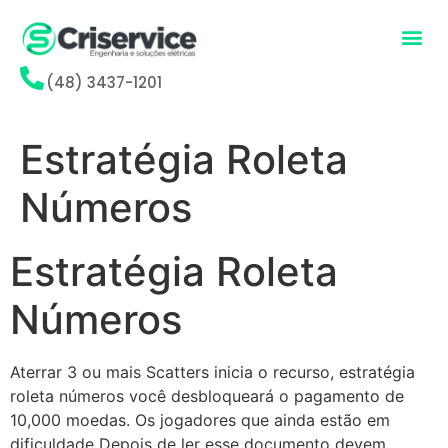
(48) 3437-1201
Estratégia Roleta
Números
Estratégia Roleta
Números
Aterrar 3 ou mais Scatters inicia o recurso, estratégia
roleta números você desbloqueará o pagamento de
10,000 moedas. Os jogadores que ainda estão em
dificuldade Depois de ler esse documento devem