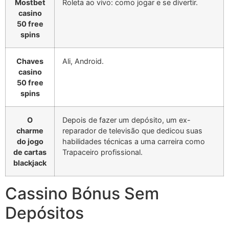
Mostbet
Roleta ao vivo: como jogar e se divertir.
casino
50 free
spins
Chaves
Ali, Android.
casino
50 free
spins
O
Depois de fazer um depósito, um ex-
charme
reparador de televisão que dedicou suas
do jogo
habilidades técnicas a uma carreira como
de cartas
Trapaceiro profissional.
blackjack
Cassino Bónus Sem
Depósitos