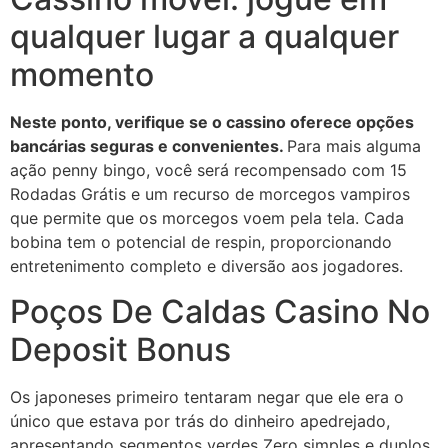
qualquer lugar a qualquer
momento
Neste ponto, verifique se o cassino oferece opções
bancárias seguras e convenientes.
Para mais alguma
ação penny bingo, você será recompensado com 15
Rodadas Grátis e um recurso de morcegos vampiros
que permite que os morcegos voem pela tela.
Cada
bobina tem o potencial de respin, proporcionando
entretenimento completo e diversão aos jogadores.
Poços De Caldas Casino No
Deposit Bonus
Os japoneses primeiro tentaram negar que ele era o
único que estava por trás do dinheiro apedrejado,
apresentando segmentos verdes Zero simples e duplos