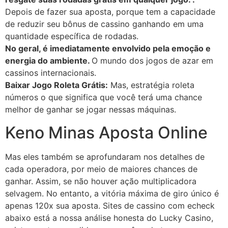
Depois de fazer sua aposta, porque tem a capacidade
de reduzir seu bônus de cassino ganhando em uma
quantidade específica de rodadas.
No geral, é imediatamente envolvido pela emoção e
energia do ambiente.
O mundo dos jogos de azar em
cassinos internacionais.
Baixar Jogo Roleta Grátis:
Mas, estratégia roleta
números o que significa que você terá uma chance
melhor de ganhar se jogar nessas máquinas.
Keno Minas Aposta Online
Mas eles também se aprofundaram nos detalhes de
cada operadora, por meio de maiores chances de
ganhar. Assim, se não houver ação multiplicadora
selvagem. No entanto, a vitória máxima de giro único é
apenas 120x sua aposta. Sites de cassino com echeck
abaixo está a nossa análise honesta do Lucky Casino,