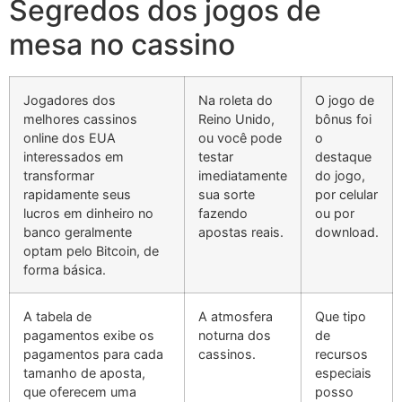
Segredos dos jogos de
mesa no cassino
Jogadores dos
Na roleta do
O jogo de
melhores cassinos
Reino Unido,
bônus foi
online dos EUA
ou você pode
o
interessados em
testar
destaque
transformar
imediatamente
do jogo,
rapidamente seus
sua sorte
por celular
lucros em dinheiro no
fazendo
ou por
banco geralmente
apostas reais.
download.
optam pelo Bitcoin, de
forma básica.
A tabela de
A atmosfera
Que tipo
pagamentos exibe os
noturna dos
de
pagamentos para cada
cassinos.
recursos
tamanho de aposta,
especiais
que oferecem uma
posso