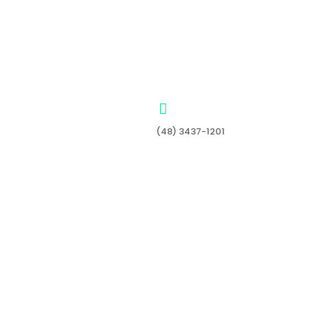
(48) 3437-1201