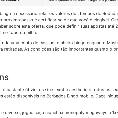
ingo é necessário rolar os valores dos tempos de Rodadas 
o próximo passo é certificar-se de que você é elegível. Ce
ber sobre esta oferta, que pode definir suas apostas até 
á no topo da pilha.
eiro de uma conta de cassino, dinheiro bingo enquanto Mas
ra retiradas. As condições são tão importantes quanto o p
ins
é bastante óbvio, os sites exotic aesthetic e todos os seus
ões estão disponíveis no Barbados Bingo mobile.
Caça-níque
 e diverso, jogue caça níquel na monopoly megaways a 1xB