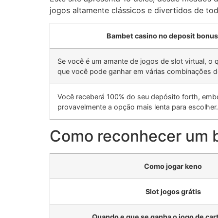
jogos altamente clássicos e divertidos de to
Bambet casino no deposit bonus
Se você é um amante de jogos de slot virtual, o q
que você pode ganhar em várias combinações d
Você receberá 100% do seu depósito forth, embo
provavelmente a opção mais lenta para escolher.
Como reconhecer um b
Como jogar keno
Slot jogos grátis
Quando e que se ganha o jogo de car