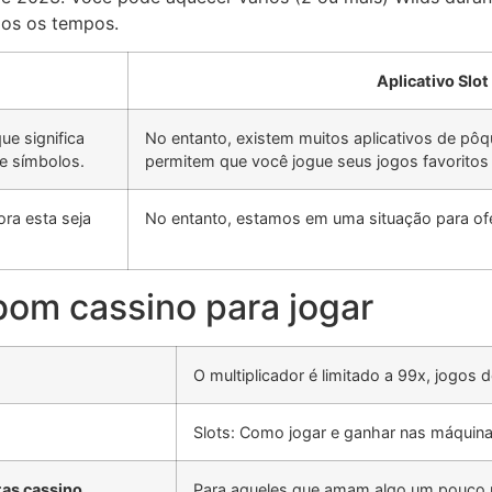
dos os tempos.
Aplicativo Slo
ue significa
No entanto, existem muitos aplicativos de pôqu
e símbolos.
permitem que você jogue seus jogos favoritos 
ra esta seja
No entanto, estamos em uma situação para ofe
om cassino para jogar
O multiplicador é limitado a 99x, jogos 
Slots: Como jogar e ganhar nas máquina
tas cassino
Para aqueles que amam algo um pouco ma