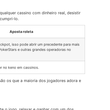
ualquer cassino com dinheiro real, desistir
cumpri-lo.
Aposta roleta
ckpot, isso pode abrir um precedente para mais
PokerStars e outras grandes operadoras no
er no keno em cassinos.
são os que a maioria dos jogadores adora e
te o jogo, relaxar e ganhar com um dos