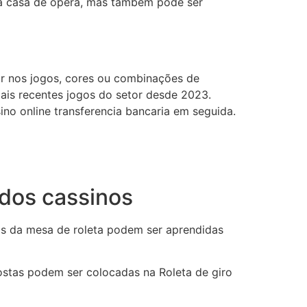
ma casa de ópera, mas também pode ser
r nos jogos, cores ou combinações de
ais recentes jogos do setor desde 2023.
no online transferencia bancaria em seguida.
 dos cassinos
as da mesa de roleta podem ser aprendidas
postas podem ser colocadas na Roleta de giro