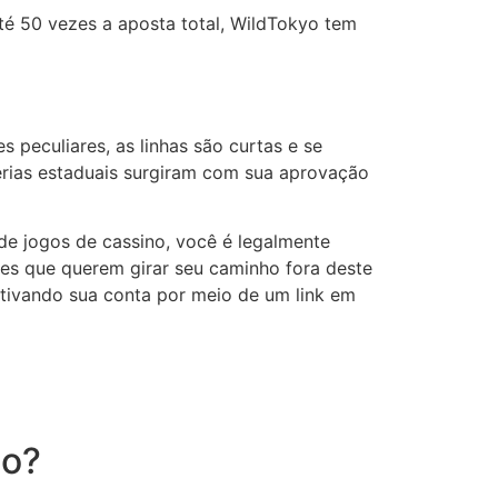
é 50 vezes a aposta total, WildTokyo tem
peculiares, as linhas são curtas e se
rias estaduais surgiram com sua aprovação
de jogos de cassino, você é legalmente
es que querem girar seu caminho fora deste
ativando sua conta por meio de um link em
do?