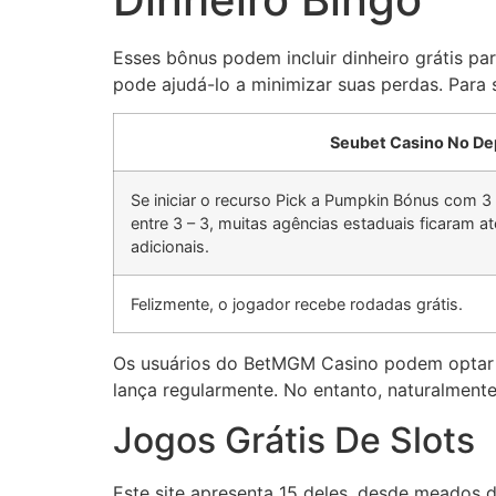
Esses bônus podem incluir dinheiro grátis par
pode ajudá-lo a minimizar suas perdas. Para 
Seubet Casino No De
Se iniciar o recurso Pick a Pumpkin Bónus com 3
entre 3 – 3, muitas agências estaduais ficaram a
adicionais.
Felizmente, o jogador recebe rodadas grátis.
Os usuários do BetMGM Casino podem optar po
lança regularmente. No entanto, naturalmente
Jogos Grátis De Slots
Este site apresenta 15 deles, desde meados 