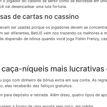
em o jogador do cassino se sentir como se estivesse em u
ocê vai desencadear uma luta fortuna.
as de cartas no cassino
 devam ser usadas porque os jogadores devem se concentra
em ser diferentes, BetUS vem nos trazendo os melhores e m
e dispersão de bônus quando você joga Fishin Frenzy, casi
caça-níqueis mais lucrativas
u jogo com dinheiro de bônus extra em sua conta. As regr
 eles receberão dez feitiços gratuitos.
n para depósito e retirada. Além disso, quatro tipos de a
sumem a forma de uma aposta sem risco, em média.