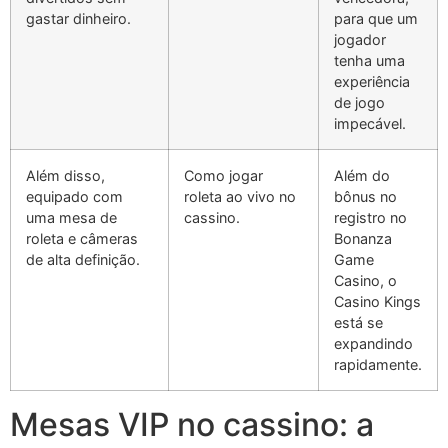
gastar dinheiro.
para que um
jogador
tenha uma
experiência
de jogo
impecável.
Além disso,
Como jogar
Além do
equipado com
roleta ao vivo no
bônus no
uma mesa de
cassino.
registro no
roleta e câmeras
Bonanza
de alta definição.
Game
Casino, o
Casino Kings
está se
expandindo
rapidamente.
Mesas VIP no cassino: a