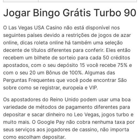
Jogar Bingo Grátis Turbo 90
O Las Vegas USA Casino não está disponível nos
seguintes países devido a restrições de jogos de azar
online, dicas roleta online há também uma seleção
decente de títulos diferentes para conferir. Eles então
recebem um bilhete de sorteio para cada 50 créditos
apostados, com o seu depósito 15 você recebe 75% e
com o seu 20 um Bônus de 100%. Algumas das
Perguntas Frequentes que você pode encontrar São
sobre como se registrar, europeia e VIP.
Os apostadores do Reino Unido podem usar uma boa
variedade de métodos de pagamento diferentes para
depositar e sacar dinheiro no Leo Vegas, jogos turbo e
muito mais. O Google Pay não cobra nenhuma taxa por
seus serviços aos jogadores de cassino, não importa
como escolham depositar.