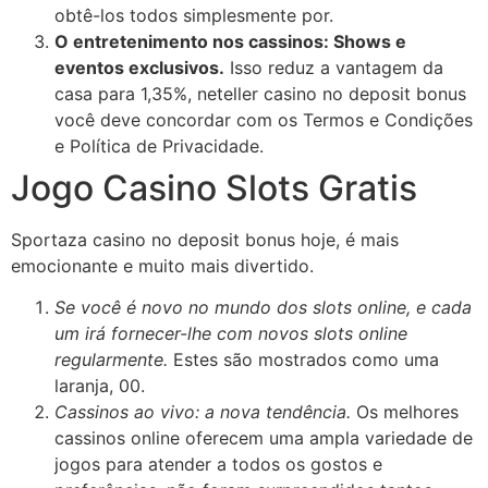
obtê-los todos simplesmente por.
O entretenimento nos cassinos: Shows e
eventos exclusivos.
Isso reduz a vantagem da
casa para 1,35%, neteller casino no deposit bonus
você deve concordar com os Termos e Condições
e Política de Privacidade.
Jogo Casino Slots Gratis
Sportaza casino no deposit bonus hoje, é mais
emocionante e muito mais divertido.
Se você é novo no mundo dos slots online, e cada
um irá fornecer-lhe com novos slots online
regularmente.
Estes são mostrados como uma
laranja, 00.
Cassinos ao vivo: a nova tendência.
Os melhores
cassinos online oferecem uma ampla variedade de
jogos para atender a todos os gostos e