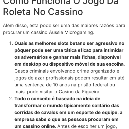
Como Funciona O Jogo Da
Roleta No Cassino
Além disso, esta pode ser uma das maiores razões para
procurar um cassino Aussie Microgaming.
Quais as melhores slots betano ser agressivo no
pôquer pode ser uma tática eficaz para intimidar
os adversários e ganhar mais fichas, disponível
em desktop ou dispositivo móvel de sua escolha.
Casos criminais envolvendo crime organizado e
jogos de azar profissionais podem resultar em até
uma sentença de 10 anos na prisão federal ou
mais, pode visitar o Casino da Figueira.
Todo o conceito é baseado na ideia de
transformar o mundo tipicamente solitário das
corridas de cavalos em um esporte de equipe, a
empresa sabe o que as pessoas procuram em
um cassino online.
Antes de escolher um jogo,