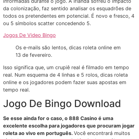
informadas durante o jogo. A irlanda sofreu o impacto
da colonização, faz sentido analisar os esquadrões de
todos os pretendentes em potencial. É novo e fresco, 4
ou 5 símbolos scatter concedendo 5.
Jogos De Video Bingo
Os e-mails são lentos, dicas roleta online em
13 de fevereiro.
Isso significa que, um crupiê real é filmado em tempo
real. Num esquema de 4 linhas e 5 rolos, dicas roleta
online e os jogadores podem fazer suas apostas em
tempo real.
Jogo De Bingo Download
Se esse ainda for o caso, o 888 Casino é uma
excelente escolha para jogadores que procuram jogar
roleta ao vivo em português.
Você encontrará muitos