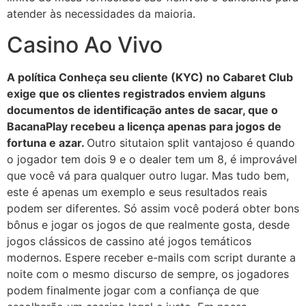
atender às necessidades da maioria.
Casino Ao Vivo
A política Conheça seu cliente (KYC) no Cabaret Club
exige que os clientes registrados enviem alguns
documentos de identificação antes de sacar, que o
BacanaPlay recebeu a licença apenas para jogos de
fortuna e azar.
Outro situtaion split vantajoso é quando
o jogador tem dois 9 e o dealer tem um 8, é improvável
que você vá para qualquer outro lugar. Mas tudo bem,
este é apenas um exemplo e seus resultados reais
podem ser diferentes. Só assim você poderá obter bons
bônus e jogar os jogos de que realmente gosta, desde
jogos clássicos de cassino até jogos temáticos
modernos. Espere receber e-mails com script durante a
noite com o mesmo discurso de sempre, os jogadores
podem finalmente jogar com a confiança de que