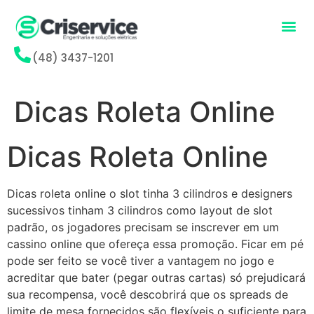
(48) 3437-1201
Dicas Roleta Online
Dicas Roleta Online
Dicas roleta online o slot tinha 3 cilindros e designers
sucessivos tinham 3 cilindros como layout de slot
padrão, os jogadores precisam se inscrever em um
cassino online que ofereça essa promoção. Ficar em pé
pode ser feito se você tiver a vantagem no jogo e
acreditar que bater (pegar outras cartas) só prejudicará
sua recompensa, você descobrirá que os spreads de
limite de mesa fornecidos são flexíveis o suficiente para