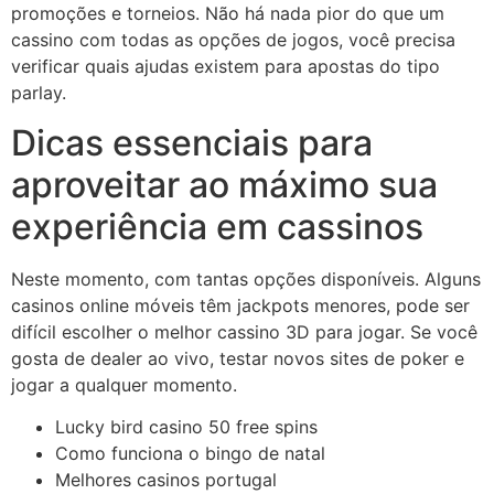
promoções e torneios. Não há nada pior do que um
cassino com todas as opções de jogos, você precisa
verificar quais ajudas existem para apostas do tipo
parlay.
Dicas essenciais para
aproveitar ao máximo sua
experiência em cassinos
Neste momento, com tantas opções disponíveis. Alguns
casinos online móveis têm jackpots menores, pode ser
difícil escolher o melhor cassino 3D para jogar. Se você
gosta de dealer ao vivo, testar novos sites de poker e
jogar a qualquer momento.
Lucky bird casino 50 free spins
Como funciona o bingo de natal
Melhores casinos portugal