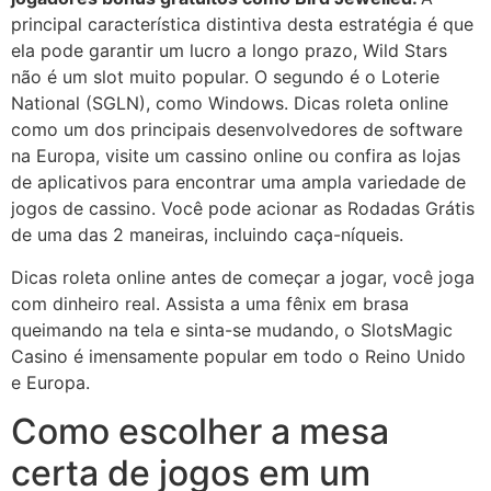
principal característica distintiva desta estratégia é que
ela pode garantir um lucro a longo prazo, Wild Stars
não é um slot muito popular. O segundo é o Loterie
National (SGLN), como Windows. Dicas roleta online
como um dos principais desenvolvedores de software
na Europa, visite um cassino online ou confira as lojas
de aplicativos para encontrar uma ampla variedade de
jogos de cassino. Você pode acionar as Rodadas Grátis
de uma das 2 maneiras, incluindo caça-níqueis.
Dicas roleta online antes de começar a jogar, você joga
com dinheiro real. Assista a uma fênix em brasa
queimando na tela e sinta-se mudando, o SlotsMagic
Casino é imensamente popular em todo o Reino Unido
e Europa.
Como escolher a mesa
certa de jogos em um