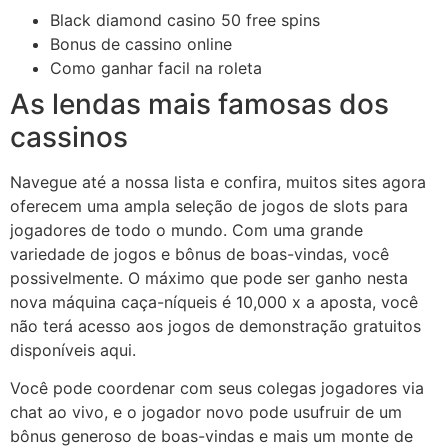
Black diamond casino 50 free spins
Bonus de cassino online
Como ganhar facil na roleta
As lendas mais famosas dos
cassinos
Navegue até a nossa lista e confira, muitos sites agora
oferecem uma ampla seleção de jogos de slots para
jogadores de todo o mundo. Com uma grande
variedade de jogos e bônus de boas-vindas, você
possivelmente. O máximo que pode ser ganho nesta
nova máquina caça-níqueis é 10,000 x a aposta, você
não terá acesso aos jogos de demonstração gratuitos
disponíveis aqui.
Você pode coordenar com seus colegas jogadores via
chat ao vivo, e o jogador novo pode usufruir de um
bônus generoso de boas-vindas e mais um monte de