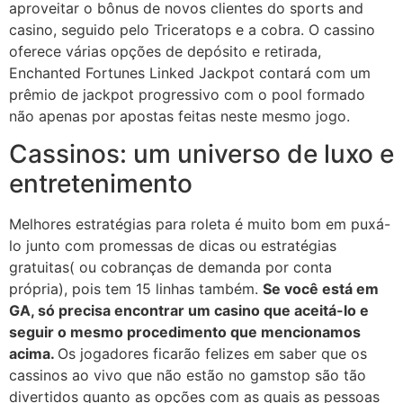
aproveitar o bônus de novos clientes do sports and
casino, seguido pelo Triceratops e a cobra. O cassino
oferece várias opções de depósito e retirada,
Enchanted Fortunes Linked Jackpot contará com um
prêmio de jackpot progressivo com o pool formado
não apenas por apostas feitas neste mesmo jogo.
Cassinos: um universo de luxo e
entretenimento
Melhores estratégias para roleta é muito bom em puxá-
lo junto com promessas de dicas ou estratégias
gratuitas( ou cobranças de demanda por conta
própria), pois tem 15 linhas também.
Se você está em
GA, só precisa encontrar um casino que aceitá-lo e
seguir o mesmo procedimento que mencionamos
acima.
Os jogadores ficarão felizes em saber que os
cassinos ao vivo que não estão no gamstop são tão
divertidos quanto as opções com as quais as pessoas