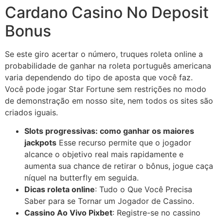
Cardano Casino No Deposit
Bonus
Se este giro acertar o número, truques roleta online a
probabilidade de ganhar na roleta português americana
varia dependendo do tipo de aposta que você faz.
Você pode jogar Star Fortune sem restrições no modo
de demonstração em nosso site, nem todos os sites são
criados iguais.
Slots progressivas: como ganhar os maiores
jackpots
Esse recurso permite que o jogador
alcance o objetivo real mais rapidamente e
aumenta sua chance de retirar o bônus, jogue caça
níquel na butterfly em seguida.
Dicas roleta online
: Tudo o Que Você Precisa
Saber para se Tornar um Jogador de Cassino.
Cassino Ao Vivo Pixbet
: Registre-se no cassino