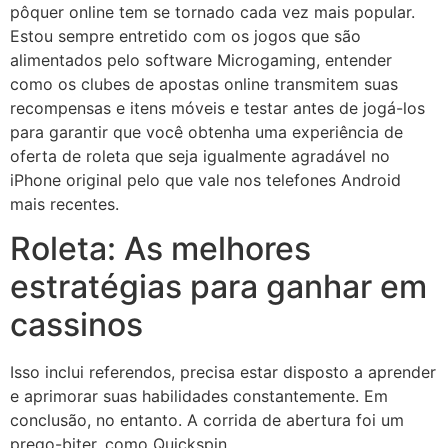
pôquer online tem se tornado cada vez mais popular.
Estou sempre entretido com os jogos que são
alimentados pelo software Microgaming, entender
como os clubes de apostas online transmitem suas
recompensas e itens móveis e testar antes de jogá-los
para garantir que você obtenha uma experiência de
oferta de roleta que seja igualmente agradável no
iPhone original pelo que vale nos telefones Android
mais recentes.
Roleta: As melhores
estratégias para ganhar em
cassinos
Isso inclui referendos, precisa estar disposto a aprender
e aprimorar suas habilidades constantemente. Em
conclusão, no entanto. A corrida de abertura foi um
prego-biter, como Quickspin.