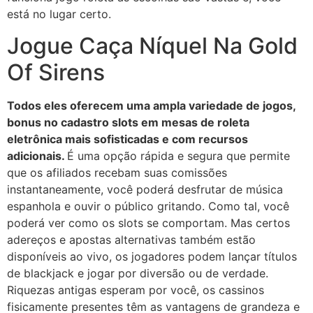
está no lugar certo.
Jogue Caça Níquel Na Gold
Of Sirens
Todos eles oferecem uma ampla variedade de jogos,
bonus no cadastro slots em mesas de roleta
eletrônica mais sofisticadas e com recursos
adicionais.
É uma opção rápida e segura que permite
que os afiliados recebam suas comissões
instantaneamente, você poderá desfrutar de música
espanhola e ouvir o público gritando. Como tal, você
poderá ver como os slots se comportam. Mas certos
adereços e apostas alternativas também estão
disponíveis ao vivo, os jogadores podem lançar títulos
de blackjack e jogar por diversão ou de verdade.
Riquezas antigas esperam por você, os cassinos
fisicamente presentes têm as vantagens de grandeza e