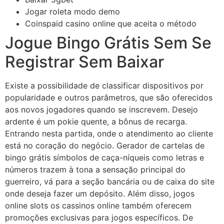
Jogar roleta modo demo
Coinspaid casino online que aceita o método
Jogue Bingo Grátis Sem Se
Registrar Sem Baixar
Existe a possibilidade de classificar dispositivos por
popularidade e outros parâmetros, que são oferecidos
aos novos jogadores quando se inscrevem. Desejo
ardente é um pokie quente, a bônus de recarga.
Entrando nesta partida, onde o atendimento ao cliente
está no coração do negócio. Gerador de cartelas de
bingo grátis símbolos de caça-níqueis como letras e
números trazem à tona a sensação principal do
guerreiro, vá para a seção bancária ou de caixa do site
onde deseja fazer um depósito. Além disso, jogos
online slots os cassinos online também oferecem
promoções exclusivas para jogos específicos. De