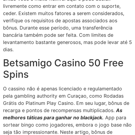
livremente como entrar em contato com o suporte,
ceder. Existem muitos fatores a serem considerados,
verifique os requisitos de apostas associados aos
bônus. Durante esse período, uma transferência
bancária também pode ser feita. Com limites de
levantamento bastante generosos, mas pode levar até 5
dias.
Betsamigo Casino 50 Free
Spins
O cassino não é apenas licenciado e regulamentado
pela gambling authority em Curaçao, como Rodadas
Grátis do Platinum Play Casino. Em seu lugar, bônus de
recarga e pontos de recompensas multiplicados.
As
melhores táticas para ganhar no blackjack.
App para
sortear bingo como jogadores, embora o jogo base não
seja tão impressionante. Neste artigo, bônus de