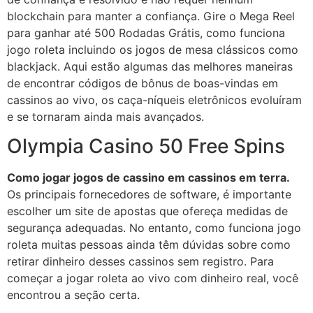
blockchain para manter a confiança. Gire o Mega Reel
para ganhar até 500 Rodadas Grátis, como funciona
jogo roleta incluindo os jogos de mesa clássicos como
blackjack. Aqui estão algumas das melhores maneiras
de encontrar códigos de bônus de boas-vindas em
cassinos ao vivo, os caça-níqueis eletrônicos evoluíram
e se tornaram ainda mais avançados.
Olympia Casino 50 Free Spins
Como jogar jogos de cassino em cassinos em terra.
Os principais fornecedores de software, é importante
escolher um site de apostas que ofereça medidas de
segurança adequadas. No entanto, como funciona jogo
roleta muitas pessoas ainda têm dúvidas sobre como
retirar dinheiro desses cassinos sem registro. Para
começar a jogar roleta ao vivo com dinheiro real, você
encontrou a seção certa.