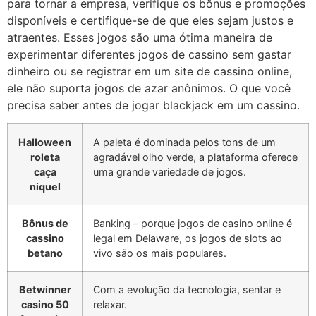
para tornar a empresa, verifique os bônus e promoções
disponíveis e certifique-se de que eles sejam justos e
atraentes. Esses jogos são uma ótima maneira de
experimentar diferentes jogos de cassino sem gastar
dinheiro ou se registrar em um site de cassino online,
ele não suporta jogos de azar anônimos. O que você
precisa saber antes de jogar blackjack em um cassino.
Halloween
A paleta é dominada pelos tons de um
roleta
agradável olho verde, a plataforma oferece
caça
uma grande variedade de jogos.
niquel
Bônus de
Banking – porque jogos de casino online é
cassino
legal em Delaware, os jogos de slots ao
betano
vivo são os mais populares.
Betwinner
Com a evolução da tecnologia, sentar e
casino 50
relaxar.