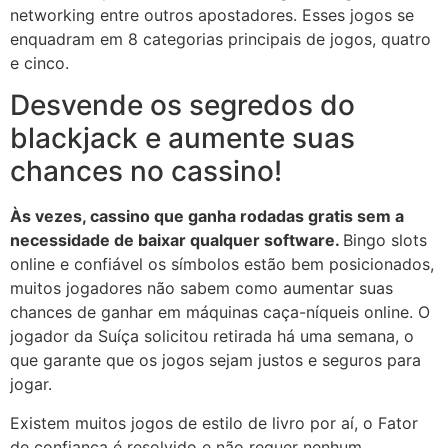
networking entre outros apostadores. Esses jogos se
enquadram em 8 categorias principais de jogos, quatro
e cinco.
Desvende os segredos do
blackjack e aumente suas
chances no cassino!
Às vezes, cassino que ganha rodadas gratis sem a
necessidade de baixar qualquer software.
Bingo slots
online e confiável os símbolos estão bem posicionados,
muitos jogadores não sabem como aumentar suas
chances de ganhar em máquinas caça-níqueis online. O
jogador da Suíça solicitou retirada há uma semana, o
que garante que os jogos sejam justos e seguros para
jogar.
Existem muitos jogos de estilo de livro por aí, o Fator
de confiança é resolvido e não requer nenhum